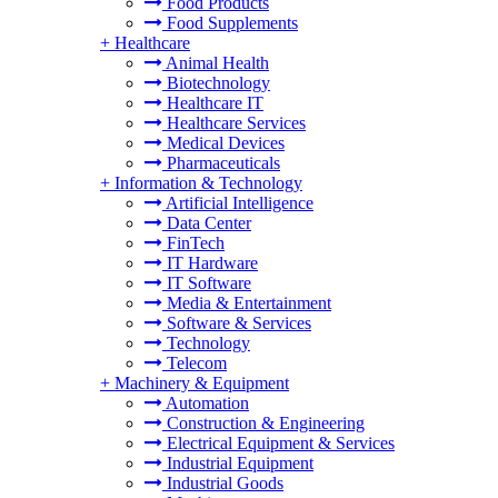
Food Products
Food Supplements
+
Healthcare
Animal Health
Biotechnology
Healthcare IT
Healthcare Services
Medical Devices
Pharmaceuticals
+
Information & Technology
Artificial Intelligence
Data Center
FinTech
IT Hardware
IT Software
Media & Entertainment
Software & Services
Technology
Telecom
+
Machinery & Equipment
Automation
Construction & Engineering
Electrical Equipment & Services
Industrial Equipment
Industrial Goods