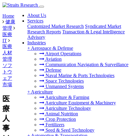
About Us
Home
Services
健康
Customized Market Research
Syndicated Market
管理
Research Reports
Transaction & Legal Intelligence
医療
Advisory
IT
Industries
医療
+
Aerospace & Defense
人材
Airport Operations
管理
Aviation
Communication Navigation & Surveillance
ソフ
Defense
トウ
Naval Marine & Ports Technologies
ェア
Space Technologies
市場
Unmanned Systems
+
Agriculture
Agriculture & Farming
医
Agriculture Equipment & Machinery
療
Agriculture Technology
Animal Nutrition
人
Crop Protection
Fertilizers
事
Seed & Seed Technology
+
Automotive & Transportation