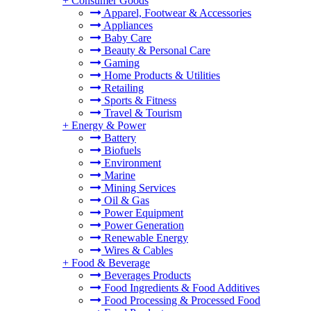
+
Consumer Goods
Apparel, Footwear & Accessories
Appliances
Baby Care
Beauty & Personal Care
Gaming
Home Products & Utilities
Retailing
Sports & Fitness
Travel & Tourism
+
Energy & Power
Battery
Biofuels
Environment
Marine
Mining Services
Oil & Gas
Power Equipment
Power Generation
Renewable Energy
Wires & Cables
+
Food & Beverage
Beverages Products
Food Ingredients & Food Additives
Food Processing & Processed Food