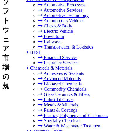
ソ
Automotive Processes
フ
Automotive Services
Automotive Technology
ト
Autonomous Vehicles
Chasis & Body
ウ
Electric Vehicle
Powertrain
ェ
Railways
Transportation & Logistics
ア
+
BFSI
市
Financial Services
Insurance Services
場
+
Chemicals & Materials
Adhesives & Sealants
の
Advanced Materials
Biobased Chemicals
規
Commodity Chemicals
Glass Ceramics & Fibers
Industrial Gases
Metals & Minerals
Paints & Coatings
Plastics, Polymers, and Elastomers
Specialty Chemicals
Water & Wastewater Treatment