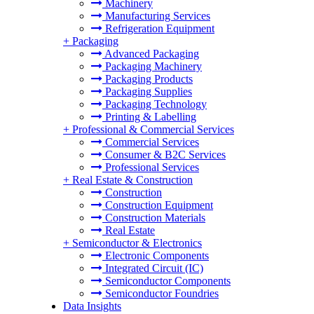
Machinery
Manufacturing Services
Refrigeration Equipment
+
Packaging
Advanced Packaging
Packaging Machinery
Packaging Products
Packaging Supplies
Packaging Technology
Printing & Labelling
+
Professional & Commercial Services
Commercial Services
Consumer & B2C Services
Professional Services
+
Real Estate & Construction
Construction
Construction Equipment
Construction Materials
Real Estate
+
Semiconductor & Electronics
Electronic Components
Integrated Circuit (IC)
Semiconductor Components
Semiconductor Foundries
Data Insights