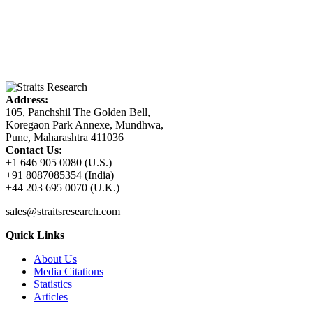
Address:
105, Panchshil The Golden Bell,
Koregaon Park Annexe, Mundhwa,
Pune, Maharashtra 411036
Contact Us:
+1 646 905 0080 (U.S.)
+91 8087085354 (India)
+44 203 695 0070 (U.K.)
sales@straitsresearch.com
Quick Links
About Us
Media Citations
Statistics
Articles