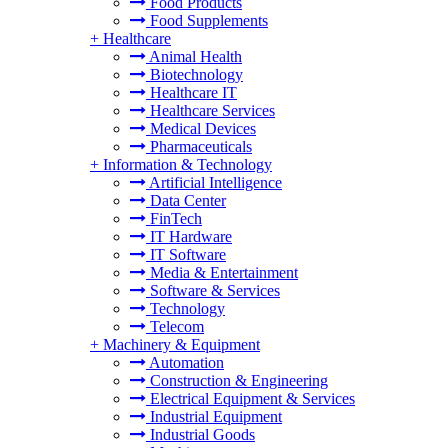
Food Products
Food Supplements
+
Healthcare
Animal Health
Biotechnology
Healthcare IT
Healthcare Services
Medical Devices
Pharmaceuticals
+
Information & Technology
Artificial Intelligence
Data Center
FinTech
IT Hardware
IT Software
Media & Entertainment
Software & Services
Technology
Telecom
+
Machinery & Equipment
Automation
Construction & Engineering
Electrical Equipment & Services
Industrial Equipment
Industrial Goods