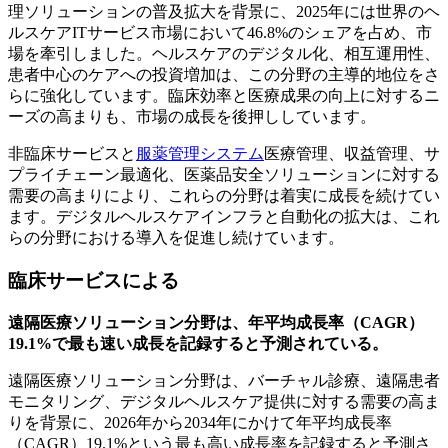
理ソリューションの普及拡大を背景に、2025年には世界のヘ
ルスケアITサービス市場において46.8%のシェアを占め、市
場を牽引しました。ヘルスケアのデジタル化、相互運用性、
患者中心のケアへの投資増加は、この分野の主導的地位をさ
らに強化しています。臨床効率と医療成果の向上に対するニ
ーズの高まりも、市場の成長を後押ししています。
非臨床サービスと
服薬管理システム
医療管理、収益管理、サ
プライチェーン最適化、医薬品安全ソリューションに対する
需要の高まりにより、これらの分野は着実に成長を続けてい
ます。デジタルヘルスケアインフラと自動化の拡大は、これ
らの分野における導入を促進し続けています。
臨床サービスによる
遠隔医療ソリューション分野は、年平均成長率（CAGR）
19.1%で最も速い成長を記録すると予測されている。
遠隔医療ソリューション分野は、バーチャル診療、遠隔患者
モニタリング、デジタルヘルスケア提供に対する需要の高ま
りを背景に、2026年から2034年にかけて年平均成長率
（CAGR）19.1%という最も高い成長率を記録すると予測さ