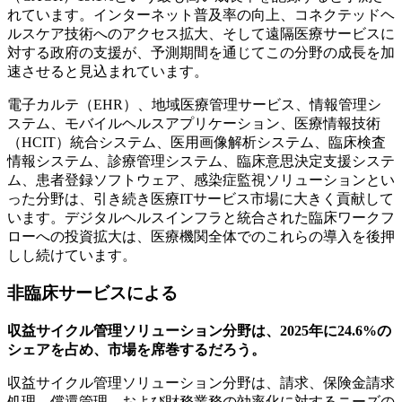
れています。インターネット普及率の向上、コネクテッドヘ
ルスケア技術へのアクセス拡大、そして遠隔医療サービスに
対する政府の支援が、予測期間を通じてこの分野の成長を加
速させると見込まれています。
電子カルテ（EHR）、地域医療管理サービス、情報管理シ
ステム、モバイルヘルスアプリケーション、医療情報技術
（HCIT）統合システム、医用画像解析システム、臨床検査
情報システム、診療管理システム、臨床意思決定支援システ
ム、患者登録ソフトウェア、感染症監視ソリューションとい
った分野は、引き続き医療ITサービス市場に大きく貢献して
います。デジタルヘルスインフラと統合された臨床ワークフ
ローへの投資拡大は、医療機関全体でのこれらの導入を後押
しし続けています。
非臨床サービスによる
収益サイクル管理ソリューション分野は、2025年に24.6%の
シェアを占め、市場を席巻するだろう。
収益サイクル管理ソリューション分野は、請求、保険金請求
処理、償還管理、および財務業務の効率化に対するニーズの