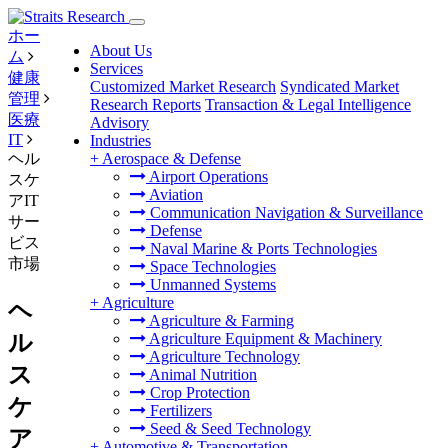
ホー
About Us
ム
Services
健康
Customized Market Research
Syndicated Market
管理
Research Reports
Transaction & Legal Intelligence
医療
Advisory
IT
Industries
ヘル
+
Aerospace & Defense
Airport Operations
スケ
Aviation
アIT
Communication Navigation & Surveillance
サー
Defense
ビス
Naval Marine & Ports Technologies
市場
Space Technologies
Unmanned Systems
+
Agriculture
ヘ
Agriculture & Farming
ル
Agriculture Equipment & Machinery
Agriculture Technology
ス
Animal Nutrition
Crop Protection
ケ
Fertilizers
Seed & Seed Technology
ア
+
Automotive & Transportation