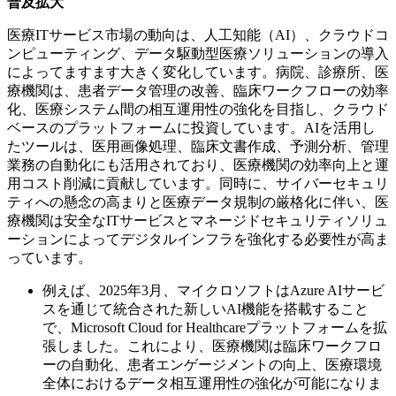
普及拡大
医療ITサービス市場の動向は、人工知能（AI）、クラウドコ
ンピューティング、データ駆動型医療ソリューションの導入
によってますます大きく変化しています。病院、診療所、医
療機関は、患者データ管理の改善、臨床ワークフローの効率
化、医療システム間の相互運用性の強化を目指し、クラウド
ベースのプラットフォームに投資しています。AIを活用し
たツールは、医用画像処理、臨床文書作成、予測分析、管理
業務の自動化にも活用されており、医療機関の効率向上と運
用コスト削減に貢献しています。同時に、サイバーセキュリ
ティへの懸念の高まりと医療データ規制の厳格化に伴い、医
療機関は安全なITサービスとマネージドセキュリティソリュ
ーションによってデジタルインフラを強化する必要性が高ま
っています。
例えば、2025年3月、マイクロソフトはAzure AIサービ
スを通じて統合された新しいAI機能を搭載すること
で、Microsoft Cloud for Healthcareプラットフォームを拡
張しました。これにより、医療機関は臨床ワークフロ
ーの自動化、患者エンゲージメントの向上、医療環境
全体におけるデータ相互運用性の強化が可能になりま