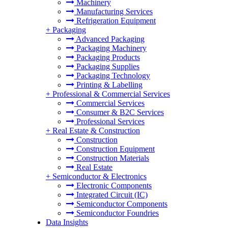
Machinery
Manufacturing Services
Refrigeration Equipment
+
Packaging
Advanced Packaging
Packaging Machinery
Packaging Products
Packaging Supplies
Packaging Technology
Printing & Labelling
+
Professional & Commercial Services
Commercial Services
Consumer & B2C Services
Professional Services
+
Real Estate & Construction
Construction
Construction Equipment
Construction Materials
Real Estate
+
Semiconductor & Electronics
Electronic Components
Integrated Circuit (IC)
Semiconductor Components
Semiconductor Foundries
Data Insights