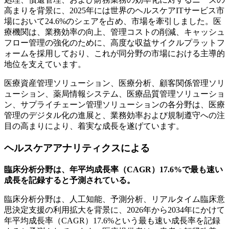
高まりを背景に、2025年には世界のヘルスケアITサービス市
場において24.6%のシェアを占め、市場を牽引しました。医
療機関は、業務効率の向上、管理コストの削減、キャッシュ
フロー管理の強化のために、高度な収益サイクルプラットフ
ォームを採用しており、これが同分野の市場における主導的
地位を支えています。
医療資産管理ソリューション、医療分析、顧客関係管理ソリ
ューション、薬局情報システム、医療品質管理ソリューショ
ン、サプライチェーン管理ソリューションの各分野は、医療
管理のデジタル化の進展と、業務効率および規制遵守への注
目の高まりにより、着実な成長を遂げています。
ヘルスケアアナリティクスによる
臨床分析分野は、年平均成長率（CAGR）17.6%で最も速い
成長を記録すると予測されている。
臨床分析分野は、人工知能、予測分析、リアルタイム臨床意
思決定支援の利用拡大を背景に、2026年から2034年にかけて
年平均成長率（CAGR）17.6%という最も速い成長率を記録