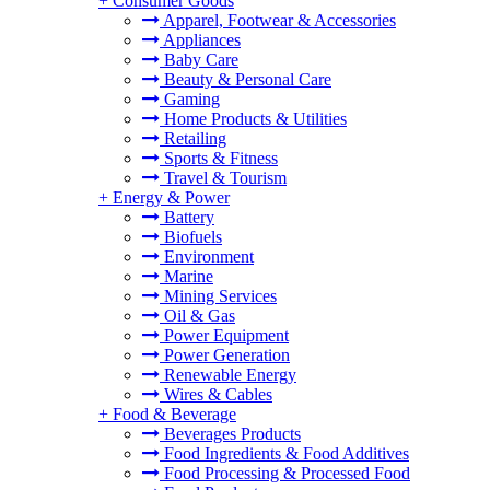
+
Consumer Goods
Apparel, Footwear & Accessories
Appliances
Baby Care
Beauty & Personal Care
Gaming
Home Products & Utilities
Retailing
Sports & Fitness
Travel & Tourism
+
Energy & Power
Battery
Biofuels
Environment
Marine
Mining Services
Oil & Gas
Power Equipment
Power Generation
Renewable Energy
Wires & Cables
+
Food & Beverage
Beverages Products
Food Ingredients & Food Additives
Food Processing & Processed Food