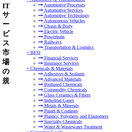
IT
Automotive Processes
Automotive Services
サ
Automotive Technology
Autonomous Vehicles
ー
Chasis & Body
Electric Vehicle
ビ
Powertrain
ス
Railways
Transportation & Logistics
市
+
BFSI
Financial Services
場
Insurance Services
+
Chemicals & Materials
の
Adhesives & Sealants
Advanced Materials
規
Biobased Chemicals
Commodity Chemicals
Glass Ceramics & Fibers
Industrial Gases
Metals & Minerals
Paints & Coatings
Plastics, Polymers, and Elastomers
Specialty Chemicals
Water & Wastewater Treatment