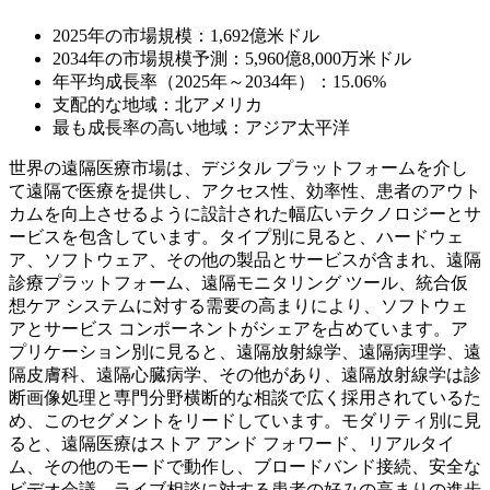
2025年の市場規模：1,692億米ドル
2034年の市場規模予測：5,960億8,000万米ドル
年平均成長率（2025年～2034年）：15.06%
支配的な地域：北アメリカ
最も成長率の高い地域：アジア太平洋
世界の遠隔医療市場は、デジタル プラットフォームを介し
て遠隔で医療を提供し、アクセス性、効率性、患者のアウト
カムを向上させるように設計された幅広いテクノロジーとサ
ービスを包含しています。タイプ別に見ると、ハードウェ
ア、ソフトウェア、その他の製品とサービスが含まれ、遠隔
診療プラットフォーム、遠隔モニタリング ツール、統合仮
想ケア システムに対する需要の高まりにより、ソフトウェ
アとサービス コンポーネントがシェアを占めています。ア
プリケーション別に見ると、遠隔放射線学、遠隔病理学、遠
隔皮膚科、遠隔心臓病学、その他があり、遠隔放射線学は診
断画像処理と専門分野横断的な相談で広く採用されているた
め、このセグメントをリードしています。モダリティ別に見
ると、遠隔医療はストア アンド フォワード、リアルタイ
ム、その他のモードで動作し、ブロードバンド接続、安全な
ビデオ会議、ライブ相談に対する患者の好みの高まりの進歩