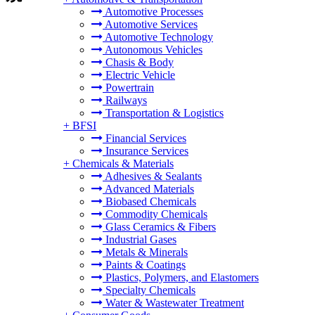
Automotive Processes
Automotive Services
Automotive Technology
Autonomous Vehicles
Chasis & Body
Electric Vehicle
Powertrain
Railways
Transportation & Logistics
+
BFSI
Financial Services
Insurance Services
+
Chemicals & Materials
Adhesives & Sealants
Advanced Materials
Biobased Chemicals
Commodity Chemicals
Glass Ceramics & Fibers
Industrial Gases
Metals & Minerals
Paints & Coatings
Plastics, Polymers, and Elastomers
Specialty Chemicals
Water & Wastewater Treatment