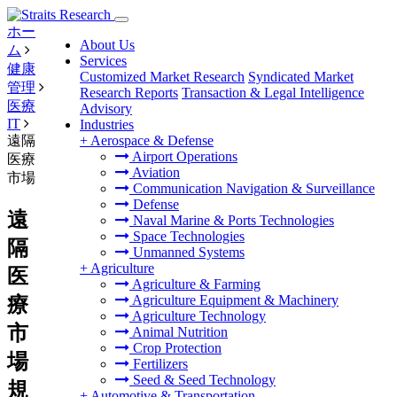
ホー
About Us
ム
Services
健康
Customized Market Research
Syndicated Market
管理
Research Reports
Transaction & Legal Intelligence
医療
Advisory
IT
Industries
遠隔
+
Aerospace & Defense
Airport Operations
医療
Aviation
市場
Communication Navigation & Surveillance
Defense
遠
Naval Marine & Ports Technologies
Space Technologies
隔
Unmanned Systems
+
Agriculture
医
Agriculture & Farming
Agriculture Equipment & Machinery
療
Agriculture Technology
市
Animal Nutrition
Crop Protection
場
Fertilizers
Seed & Seed Technology
規
+
Automotive & Transportation