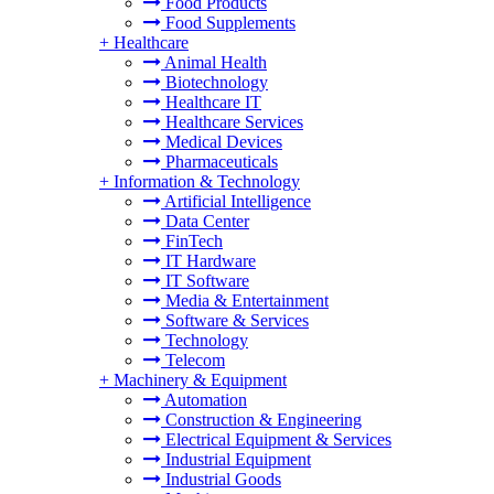
Food Products
Food Supplements
+
Healthcare
Animal Health
Biotechnology
Healthcare IT
Healthcare Services
Medical Devices
Pharmaceuticals
+
Information & Technology
Artificial Intelligence
Data Center
FinTech
IT Hardware
IT Software
Media & Entertainment
Software & Services
Technology
Telecom
+
Machinery & Equipment
Automation
Construction & Engineering
Electrical Equipment & Services
Industrial Equipment
Industrial Goods