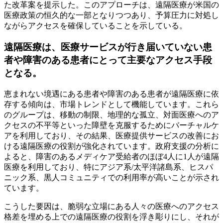
た改革案を提示した。このアプローチは、遠隔医療が米国の
医療政策の恒久的な一部となりつつあり、予算圧力に対処し
ながらアクセスを確保していることを示している。
遠隔医療は、医療サービスが行き届いていない患
者や障害のある患者にとって主要なアクセス手段
となる。
恵まれない境遇にある患者や障害のある患者が遠隔医療に依
存する傾向は、市場トレンドとして機能しています。これら
のグループは、移動の制限、地理的な孤立、対面医療へのア
クセスの不平等といった障壁を克服するためにバーチャルケ
アを利用しており、その結果、医療提供サービスの改善にお
ける遠隔医療の役割が強化されています。政府支援の分析に
よると、障害のあるメディケア受給者のほぼ4人に1人が遠隔
医療を利用しており、特にアジア系/太平洋諸島系、ヒスパ
ニック系、黒人コミュニティでの利用率が高いことが示され
ています。
こうした要因は、脆弱な立場にある人々の医療へのアクセス
格差を埋める上での遠隔医療の役割を浮き彫りにし、それが