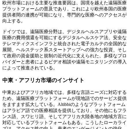
欧州市場における主要な推進要因は、国境を越えた遠隔医療
プラットフォームの普及であり、これにより欧州各国の医療
提供者間の連携が可能になり、専門的な医療へのアクセスが
向上する。
ドイツでは、遠隔医療分野は、デジタルヘルスアプリや遠隔
医療の費用償還を可能にするデジタルヘルスケア法、安全な
テレマティクスインフラと統合された電子カルテの全国的な
展開、ヘルステック系スタートアップへの強力な投資、そし
て政府の資金援助と規制の近代化に支えられた、多様なプロ
バイダーと患者によるビデオ相談や遠隔モニタリングの導入
によって推進されている。
中東・アフリカ市場のインサイト
中東およびアフリカ地域では、多様な言語ニーズに対応する
ため、遠隔医療プラットフォームが現地語でのサービス提供
をますます拡大している。Altibbiのようなプラットフォーム
はアラビア語での医療相談を提供しており、その他にもフラ
ンス語、スワヒリ語、そしてアフリカ大陸各地の地域方言に
対応しているプラ​​ットフォームもある。こうしたローカライ
ズは、アクセス性の向上、患者のエンゲージメントの強化、