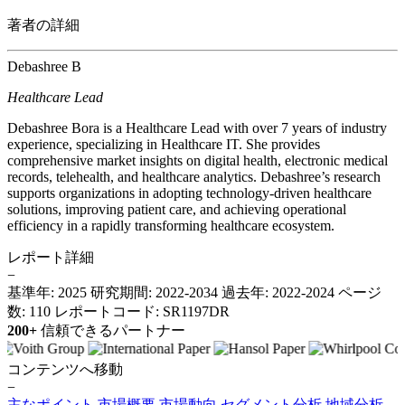
著者の詳細
Debashree B
Healthcare Lead
Debashree Bora is a Healthcare Lead with over 7 years of industry
experience, specializing in Healthcare IT. She provides
comprehensive market insights on digital health, electronic medical
records, telehealth, and healthcare analytics. Debashree’s research
supports organizations in adopting technology-driven healthcare
solutions, improving patient care, and achieving operational
efficiency in a rapidly transforming healthcare ecosystem.
レポート詳細
−
基準年: 2025
研究期間: 2022-2034
過去年: 2022-2024
ページ
数: 110
レポートコード: SR1197DR
200+
信頼できるパートナー
コンテンツへ移動
−
主なポイント
市場概要
市場動向
セグメント分析
地域分析