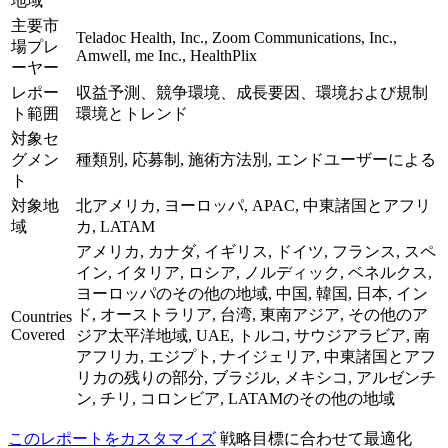
地域
主要市
Teladoc Health, Inc., Zoom Communications, Inc.,
場プレ
Amwell, me Inc., HealthPlix
ーヤー
レポー
収益予測、競争環境、成長要因、環境および規制
ト範囲
環境とトレンド
対象セ
グメン
種類別, 応募制, 施術方法別, エンドユーザーによる
ト
対象地
北アメリカ, ヨーロッパ, APAC, 中東諸国とアフリ
域
カ, LATAM
アメリカ, カナダ, イギリス, ドイツ, フランス, スペ
イン, イタリア, ロシア, ノルディック, ベネルクス,
ヨーロッパのその他の地域, 中国, 韓国, 日本, イン
ド, オーストラリア, 台湾, 東南アジア, その他のア
Countries
Covered
ジア太平洋地域, UAE, トルコ, サウジアラビア, 南
アフリカ, エジプト, ナイジェリア, 中東諸国とアフ
リカの残りの部分, ブラジル, メキシコ, アルゼンチ
ン, チリ, コロンビア, LATAMのその他の地域
このレポートをカスタマイズ
戦略目標に合わせて最適化