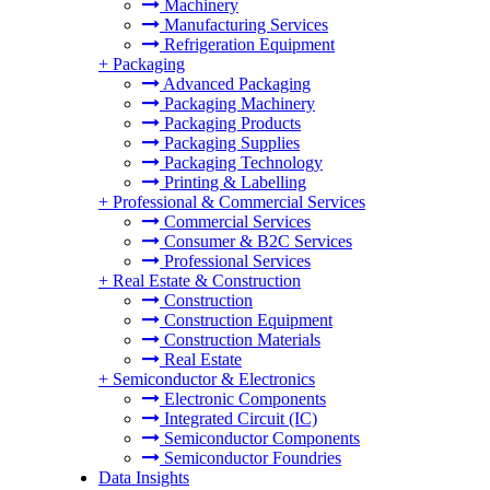
Machinery
Manufacturing Services
Refrigeration Equipment
+
Packaging
Advanced Packaging
Packaging Machinery
Packaging Products
Packaging Supplies
Packaging Technology
Printing & Labelling
+
Professional & Commercial Services
Commercial Services
Consumer & B2C Services
Professional Services
+
Real Estate & Construction
Construction
Construction Equipment
Construction Materials
Real Estate
+
Semiconductor & Electronics
Electronic Components
Integrated Circuit (IC)
Semiconductor Components
Semiconductor Foundries
Data Insights