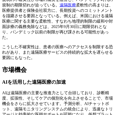
規制の期限切れが迫っている。
遠隔医療
柔軟性の高まりは、
医療提供者と保険会社双方に、長期投資へのコミットメント
を躊躇させる要因となっている。例えば、米国における遠隔
医療に関する主要な柔軟性、すなわち地理的制限の緩和や対
面診療の義務免除などは、2025年9月30日に期限切れとな
り、パンデミック以前の制限が再び課される可能性があっ
た。
こうした不確実性は、患者の医療へのアクセスを制限する恐
れがあり、また遠隔医療サービスの持続的な拡大を遅らせる
要因にもなった。
市場機会
AIを活用した遠隔医療の加速
AIは遠隔医療の主要な推進力として台頭しており、診断精
度、拡張性、そしてケアの個別化を向上させることで、市場
機会をさらに拡大させています。予測分析、AIチャットボ
ット、遠隔モニタリングシステムの統合により、迅速なトリ
アージと効率的な医師サポートが可能になり、仮想プラット