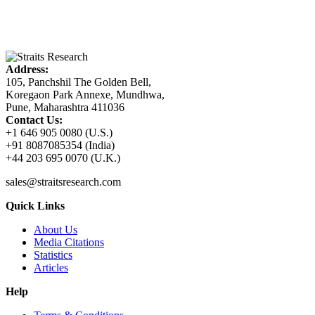
Address:
105, Panchshil The Golden Bell,
Koregaon Park Annexe, Mundhwa,
Pune, Maharashtra 411036
Contact Us:
+1 646 905 0080 (U.S.)
+91 8087085354 (India)
+44 203 695 0070 (U.K.)
sales@straitsresearch.com
Quick Links
About Us
Media Citations
Statistics
Articles
Help