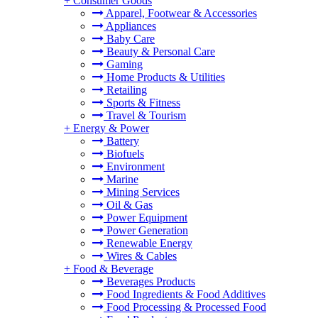
+
Consumer Goods
Apparel, Footwear & Accessories
Appliances
Baby Care
Beauty & Personal Care
Gaming
Home Products & Utilities
Retailing
Sports & Fitness
Travel & Tourism
+
Energy & Power
Battery
Biofuels
Environment
Marine
Mining Services
Oil & Gas
Power Equipment
Power Generation
Renewable Energy
Wires & Cables
+
Food & Beverage
Beverages Products
Food Ingredients & Food Additives
Food Processing & Processed Food