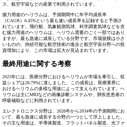
ス、航空宇宙などの産業で利用されています。
揚力用途のヘリウムは、予測期間中に年平均成長率
（CAGR）6.45%という最も速い成長率を記録すると予測さ
れています。飛行船、気象観測気球、科学調査気球などを含
む揚力用途のヘリウムは、ヘリウム需要のごく一部ではあり
ますが、最も急速に成長している分野です。市場規模は小さ
いものの、持続可能な航空技術の進歩と航空宇宙分野への投
資増加により、この市場は拡大が見込まれています。
最終用途に関する考察
2025年には、医療分野におけるヘリウムが市場を牽引し、収
益シェアは28.79%に達しました。この成長は、医療業界に
おけるヘリウムの多様な用途によって支えられています。ヘ
リウムは主にMRIなどの画像診断システムや、肺疾患患者の
呼吸補助などに利用されています。
エレクトロニクス分野は、2026年から2034年の予測期間にお
いて、最も急速に成長する分野の一つとして浮上しました。
その主な用途は、半導体製造、フラットパネル製造、光ファ