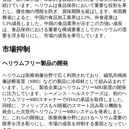
続けています。ヘリウムは食品保存において重要な役割を果
たし、微生物の増殖を防ぎ、賞味期限を延ばします。米国農
務省によると、中国の食品加工業界は2.2%、外食産業は
5.3%成長しました。中国の食品業界が示すこの力強い成長
は、食品保存における重要な構成要素としてのヘリウムの需
要を浮き彫りにし、市場の成長を牽引しています。
市場抑制
ヘリウムフリー製品の開発
ヘリウムは医療画像分野で広く利用されており、磁気共鳴画
像診断装置（MRI）などの製品に冷却材として組み込まれて
います。しかし、製造企業はヘリウムフリーMRI装置の開発
に注力しています。シーメンス・ヘルスケアーズは、初のヘ
リウムフリーMRIスキャナーでFDAの承認を取得しました。
同様に、フィリップスもAI搭載のスマート読み取り機能を
統合した次世代ヘリウムフリーMRIシステムを発表しまし
た。これらの開発は、医療画像分野におけるヘリウム需要の
限界を浮き彫りにし、市場の成長を抑制する要因となってい