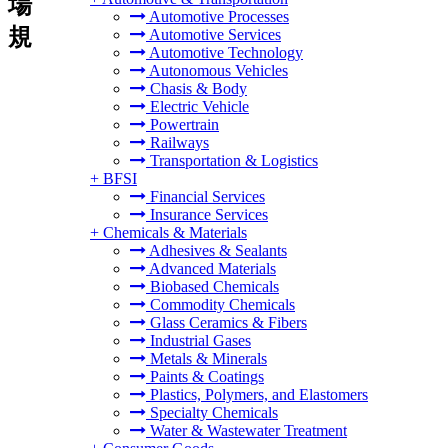
場
Automotive Processes
規
Automotive Services
Automotive Technology
Autonomous Vehicles
Chasis & Body
Electric Vehicle
Powertrain
Railways
Transportation & Logistics
+
BFSI
Financial Services
Insurance Services
+
Chemicals & Materials
Adhesives & Sealants
Advanced Materials
Biobased Chemicals
Commodity Chemicals
Glass Ceramics & Fibers
Industrial Gases
Metals & Minerals
Paints & Coatings
Plastics, Polymers, and Elastomers
Specialty Chemicals
Water & Wastewater Treatment