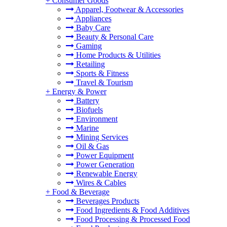
+
Consumer Goods
Apparel, Footwear & Accessories
Appliances
Baby Care
Beauty & Personal Care
Gaming
Home Products & Utilities
Retailing
Sports & Fitness
Travel & Tourism
+
Energy & Power
Battery
Biofuels
Environment
Marine
Mining Services
Oil & Gas
Power Equipment
Power Generation
Renewable Energy
Wires & Cables
+
Food & Beverage
Beverages Products
Food Ingredients & Food Additives
Food Processing & Processed Food