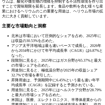
ウムは、酸化や微生物の増殖を抑制する不活性環境を作り出
すことで賞味期限を延長します。食品や飲料を含む様々な産
業におけるヘリウムのこの重要な用途は、ヘリウム市場の拡
大に大きく貢献しています。
主要な市場動向と洞察
北米は市場において圧倒的なシェアを占め、2025年に
は収益の30.53%を占めた。
アジア太平洋地域は最も速いペースで成長し、2026年
から2034年にかけて年平均成長率（CAGR）は6.87%と
なった。
段階別に見ると、2025年にはガス分野が65.37%と最大
の市場シェアを占めた。
用途別に見ると、極低温分野が2025年の収益シェア
32.7%で市場を牽引した。
昇降用途は、予測期間中に6.45%という最も速い年平
均成長率（CAGR）を記録すると予測されている。
用途別に見ると、2025年にはヘルスケア分野が28.79%
と最大の市場シェアを占めた。
米国は、医療、エレクトロニクス、半導体産業からの
需要増加により、2025年には地域市場を支配し、収益