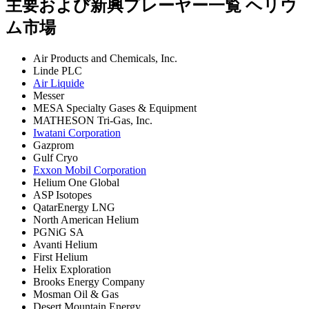
主要および新興プレーヤー一覧 ヘリウ
ム市場
Air Products and Chemicals, Inc.
Linde PLC
Air Liquide
Messer
MESA Specialty Gases & Equipment
MATHESON Tri-Gas, Inc.
Iwatani Corporation
Gazprom
Gulf Cryo
Exxon Mobil Corporation
Helium One Global
ASP Isotopes
QatarEnergy LNG
North American Helium
PGNiG SA
Avanti Helium
First Helium
Helix Exploration
Brooks Energy Company
Mosman Oil & Gas
Desert Mountain Energy