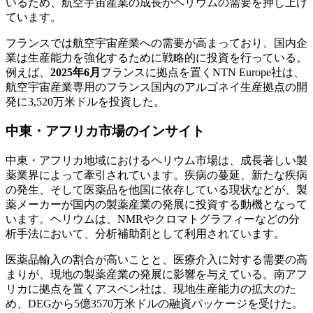
いるため、航空宇宙産業の成長がヘリウムの需要を押し上げ
ています。
フランスでは航空宇宙産業への需要が高まっており、国内企
業は生産能力を強化するために戦略的に投資を行っている。
例えば、
2025年6月
フランスに拠点を置くNTN Europe社は、
航空宇宙産業専用のフランス国内のアルゴネイ生産拠点の開
発に3,520万米ドルを投資した。
中東・アフリカ市場のインサイト
中東・アフリカ地域におけるヘリウム市場は、成長著しい製
薬業界によって牽引されています。疾病の蔓延、新たな疾病
の発生、そして医薬品を他国に依存している現状などが、製
薬メーカーが国内の製薬産業の発展に投資する動機となって
います。ヘリウムは、NMRやクロマトグラフィーなどの分
析手法において、分析補助剤として利用されています。
医薬品輸入の割合が高いことと、医療介入に対する需要の高
まりが、現地の製薬産業の発展に影響を与えている。南アフ
リカに拠点を置くアスペン社は、現地生産能力の拡大のた
め、DEGから5億3570万米ドルの融資パッケージを受けた。