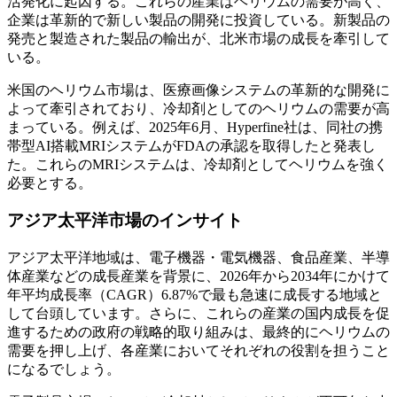
活発化に起因する。これらの産業はヘリウムの需要が高く、
企業は革新的で新しい製品の開発に投資している。新製品の
発売と製造された製品の輸出が、北米市場の成長を牽引して
いる。
米国のヘリウム市場は、医療画像システムの革新的な開発に
よって牽引されており、冷却剤としてのヘリウムの需要が高
まっている。例えば、2025年6月、Hyperfine社は、同社の携
帯型AI搭載MRIシステムがFDAの承認を取得したと発表し
た。これらのMRIシステムは、冷却剤としてヘリウムを強く
必要とする。
アジア太平洋市場のインサイト
アジア太平洋地域は、電子機器・電気機器、食品産業、半導
体産業などの成長産業を背景に、2026年から2034年にかけて
年平均成長率（CAGR）6.87%で最も急速に成長する地域と
して台頭しています。さらに、これらの産業の国内成長を促
進するための政府の戦略的取り組みは、最終的にヘリウムの
需要を押し上げ、各産業においてそれぞれの役割を担うこと
になるでしょう。