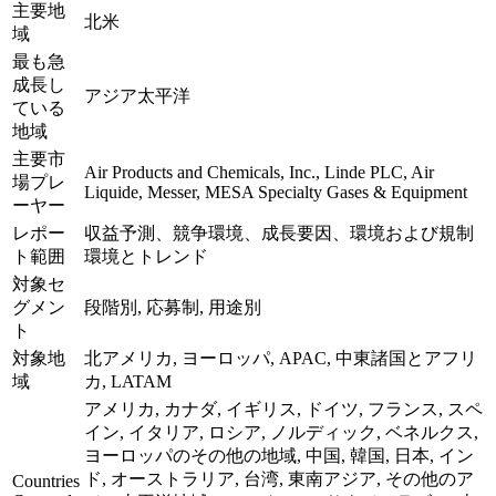
主要地
北米
域
最も急
成長し
アジア太平洋
ている
地域
主要市
Air Products and Chemicals, Inc., Linde PLC, Air
場プレ
Liquide, Messer, MESA Specialty Gases & Equipment
ーヤー
レポー
収益予測、競争環境、成長要因、環境および規制
ト範囲
環境とトレンド
対象セ
グメン
段階別, 応募制, 用途別
ト
対象地
北アメリカ, ヨーロッパ, APAC, 中東諸国とアフリ
域
カ, LATAM
アメリカ, カナダ, イギリス, ドイツ, フランス, スペ
イン, イタリア, ロシア, ノルディック, ベネルクス,
ヨーロッパのその他の地域, 中国, 韓国, 日本, イン
ド, オーストラリア, 台湾, 東南アジア, その他のア
Countries