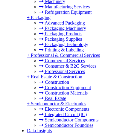
Machinery
Manufacturing Services
Refrigeration Equipment
+
Packaging
Advanced Packaging
Packaging Machinery
Packaging Products
Packaging Supplies
Packaging Technology
Printing & Labelling
+
Professional & Commercial Services
Commercial Services
Consumer & B2C Services
Professional Services
+
Real Estate & Construction
Construction
Construction Equipment
Construction Materials
Real Estate
+
Semiconductor & Electronics
Electronic Components
Integrated Circuit (IC)
Semiconductor Components
Semiconductor Foundries
Data Insights