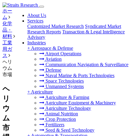
ホー
About Us
ム
Services
化学
Customized Market Research
Syndicated Market
品・
Research Reports
Transaction & Legal Intelligence
材料
Advisory
工業
Industries
+
Aerospace & Defense
用ガ
Airport Operations
ス
Aviation
ヘリ
Communication Navigation & Surveillance
ウム
Defense
市場
Naval Marine & Ports Technologies
Space Technologies
Unmanned Systems
ヘ
+
Agriculture
リ
Agriculture & Farming
Agriculture Equipment & Machinery
ウ
Agriculture Technology
Animal Nutrition
ム
Crop Protection
Fertilizers
市
Seed & Seed Technology
+
Automotive & Transportation