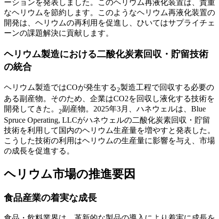
ーションを発表しました。このヘリウム再液化装置は、貴重
なヘリウムを節約します。このようなヘリウム再液化装置の
開発は、ヘリウムの再利用を促進し、ひいてはサプライチェ
ーンの課題解決に貢献します。
ヘリウム製造における二酸化炭素回収・貯留技術
の統合
ヘリウム製造ではCOが発生する
製造工程で回収する必要の
2
ある副産物。そのため、企業はCO2を回収し液化する技術を
開発してきた。
副産物。2025年3月、ハネウェルは、Blue
2
Spruce Operating, LLCがハネウェルの二酸化炭素回収・貯留
技術を利用して国内のヘリウム生産量を増やすと発表した。
こうした技術の利用はヘリウムの生産量に影響を与え、市場
の成長を促進する。
ヘリウム市場の推進要因
食品産業の着実な成長
食品・飲料業界は、革新的な製品の導入により着実に成長を