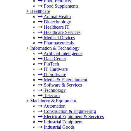
Food Products
Food Supplements
+
Healthcare
Animal Health
Biotechnology
Healthcare IT
Healthcare Services
Medical Devices
Pharmaceuticals
+
Information & Technology
Artificial Intelligence
Data Center
FinTech
IT Hardware
IT Software
Media & Entertainment
Software & Services
Technology
Telecom
+
Machinery & Equipment
Automation
Construction & Engineering
Electrical Equipment & Services
Industrial Equipment
Industrial Goods