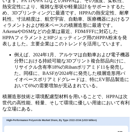
います。PA 11やPA 12などのHPPAは、その強度、柔軟性、
熱安定性により、複雑な形状や軽量設計をサポートするた
め、3Dプリンティングに最適です。HPPAの熱安定性、耐摩
耗性、寸法精度は、航空宇宙、自動車、医療機器におけるフ
ィラメントおよび粉末ベースの積層造形に最適です。
ArkemaやDSMなどの企業は最近、FDM/FFFに対応した
HPPAフィラメントとHPジェッティング用のHPPA粉末を発
表しました。主要企業はこのトレンドを活用しています。
例えば、2024年1月、アルケマは自動車および電子機器
分野における持続可能な3Dプリント複合部品向けに、
リサイクル含有率18%のRilsanポリアミド11を発売し
た。同様に、BASFが2024年に発売した積層造形用バ
イオベースポリアミドグレードは、特にEV部品製造に
おいて6%の需要増加が見込まれている。
積層造形技術と環境配慮型材料を用いることで、HPPAは次
世代の高性能、軽量、そして環境に優しい用途において有利
な立場にある。