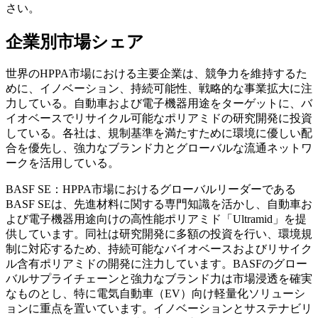
さい。
企業別市場シェア
世界のHPPA市場における主要企業は、競争力を維持するた
めに、イノベーション、持続可能性、戦略的な事業拡大に注
力している。自動車および電子機器用途をターゲットに、バ
イオベースでリサイクル可能なポリアミドの研究開発に投資
している。各社は、規制基準を満たすために環境に優しい配
合を優先し、強力なブランド力とグローバルな流通ネットワ
ークを活用している。
BASF SE：HPPA市場におけるグローバルリーダーである
BASF SEは、先進材料に関する専門知識を活かし、自動車お
よび電子機器用途向けの高性能ポリアミド「Ultramid」を提
供しています。同社は研究開発に多額の投資を行い、環境規
制に対応するため、持続可能なバイオベースおよびリサイク
ル含有ポリアミドの開発に注力しています。BASFのグロー
バルサプライチェーンと強力なブランド力は市場浸透を確実
なものとし、特に電気自動車（EV）向け軽量化ソリューシ
ョンに重点を置いています。イノベーションとサステナビリ