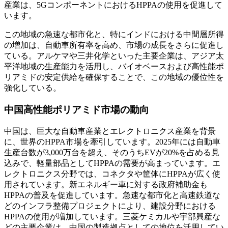
産業は、5GコンポーネントにおけるHPPAの使用を促進して
います。
この地域の急速な都市化と、特にインドにおける中間層所得
の増加は、自動車所有率を高め、市場の成長をさらに促進し
ている。アルケマや三井化学といった主要企業は、アジア太
平洋地域の生産能力を活用し、バイオベースおよび高性能ポ
リアミドの安定供給を確保することで、この地域の優位性を
強化している。
中国高性能ポリアミド市場の動向
中国は、巨大な自動車産業とエレクトロニクス産業を背景
に、世界のHPPA市場を牽引しています。2025年には自動車
生産台数が3,000万台を超え、そのうちEVが20%を占める見
込みで、軽量部品としてHPPAの需要が高まっています。エ
レクトロニクス分野では、コネクタや筐体にHPPAが広く使
用されています。新エネルギー車に対する政府補助金も
HPPAの普及を促進しています。急速な都市化と高速鉄道な
どのインフラ整備プロジェクトにより、建設分野における
HPPAの使用が増加しています。三菱ケミカルや宇部興産な
どの主要企業は、中国の製造拠点としての地位を活用してい