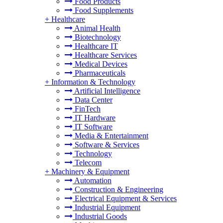
Food Products
Food Supplements
+
Healthcare
Animal Health
Biotechnology
Healthcare IT
Healthcare Services
Medical Devices
Pharmaceuticals
+
Information & Technology
Artificial Intelligence
Data Center
FinTech
IT Hardware
IT Software
Media & Entertainment
Software & Services
Technology
Telecom
+
Machinery & Equipment
Automation
Construction & Engineering
Electrical Equipment & Services
Industrial Equipment
Industrial Goods