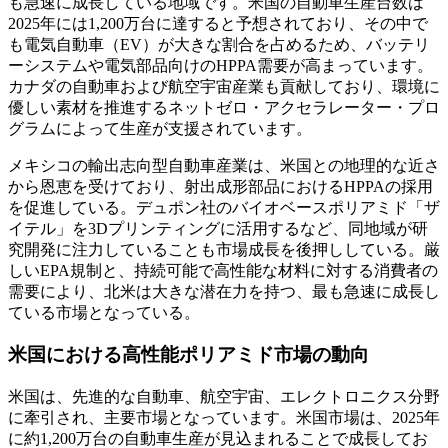
も急速に成長している地域です。米国の自動車生産台数は
2025年には1,200万台に達すると予想されており、その中で
も電気自動車（EV）が大きな割合を占めるため、バッテリ
ーシステムや電気部品向けのHPPA需要が高まっています。
カナダの自動車および航空宇宙産業も貢献しており、環境に
優しい素材を推進するネットゼロ・アクセラレーター・プロ
グラムによって生産が支援されています。
メキシコの輸出志向型自動車産業は、米国との地理的な近さ
から恩恵を受けており、射出成形部品におけるHPPAの採用
を促進している。デュポン社のバイオベースポリアミド「ザ
イテル」を3Dプリンティングに活用するなど、同地域が研
究開発に注力していることも市場成長を後押ししている。厳
しいEPA規制と、持続可能で高性能な材料に対する消費者の
需要により、北米は大きな潜在力を持つ、最も急速に成長し
ている市場となっている。
米国における高性能ポリアミド市場の動向
米国は、先進的な自動車、航空宇宙、エレクトロニクス分野
に牽引され、主要市場となっています。米国市場は、2025年
に約1,200万台の自動車生産が見込まれることで成長してお