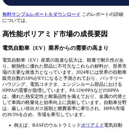
無料サンプルレポートをダウンロード
このレポートの詳細
については、
高性能ポリアミド市場の成長要因
電気自動車（EV）業界からの需要の高まり
電気自動車（EV）産業の急速な拡大は、軽量で耐久性があ
り、耐熱性に優れた部品に不可欠なこれらの材料が、世界市
場の主要な推進力となっています。2024年には世界の自動車
販売台数の18%がEVになると予測されており、バッテリー
ハウジング、電気コネクタ、エンジンルーム部品における
HPPAの需要が急増しています。PA 12やPPAなどのHPPA
は、優れた熱安定性と耐薬品性を備えており、金属の代替と
して車両の軽量化と効率向上に貢献しています。自動車分野
は、厳しい排出ガス規制と燃費基準に牽引され、HPPA市場
の39.5%を占め、市場を牽引しています。
例えば、BASFのウルトラミッド
ポリアミド
電気自動