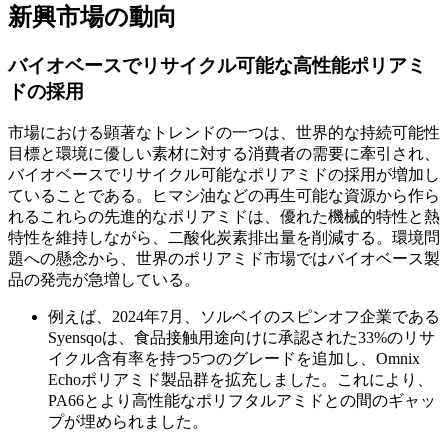
新興市場の動向
バイオベースでリサイクル可能な高性能ポリアミ
ドの採用
市場における顕著なトレンドの一つは、世界的な持続可能性
目標と環境に優しい素材に対する消費者の需要に牽引され、
バイオベースでリサイクル可能なポリアミドの採用が増加し
ていることである。ヒマシ油などの再生可能な資源から作ら
れるこれらの先進的なポリアミドは、優れた機械的特性と熱
特性を維持しながら、二酸化炭素排出量を削減する。環境問
題への懸念から、世界のポリアミド市場ではバイオベース製
品の発売が急増している。
例えば、2024年7月、ソルベイのスピンオフ企業である
Syensqoは、食品接触用途向けに承認された33%のリサ
イクル含有率を持つ5つのグレードを追加し、Omnix
Echoポリアミド製品群を拡充しました。これにより、
PA66とより高性能なポリフタルアミドとの間のギャッ
プが埋められました。