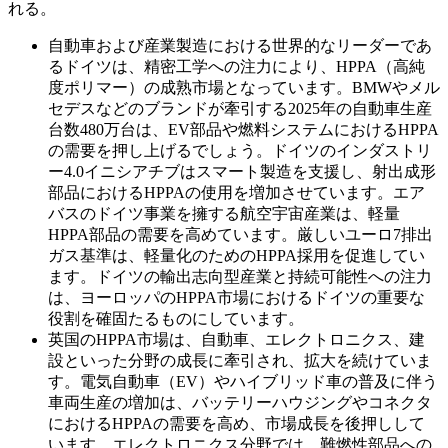
れる。
自動車および産業製造における世界的なリーダーであ
るドイツは、精密工学への注力により、HPPA（高純
度ポリマー）の成熟市場となっています。BMWやメル
セデスなどのブランドが牽引する2025年の自動車生産
台数480万台は、EV部品や燃料システムにおけるHPPA
の需要を押し上げるでしょう。ドイツのインダストリ
ー4.0イニシアチブはスマート製造を支援し、射出成形
部品におけるHPPAの使用を増加させています。エア
バスのドイツ事業を擁する航空宇宙産業は、軽量
HPPA部品の需要を高めています。厳しいユーロ7排出
ガス基準は、軽量化のためのHPPA採用を促進してい
ます。ドイツの輸出志向型産業と持続可能性への注力
は、ヨーロッパのHPPA市場におけるドイツの重要な
役割を確固たるものにしています。
英国のHPPA市場は、自動車、エレクトロニクス、建
設といった分野の成長に牽引され、拡大を続けていま
す。電気自動車（EV）やハイブリッド車の普及に伴う
車両生産の増加は、バッテリーハウジングやコネクタ
におけるHPPAの需要を高め、市場成長を後押しして
います。エレクトロニクス分野では、難燃性部品への