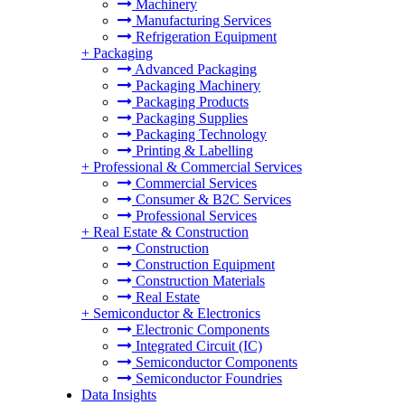
Machinery
Manufacturing Services
Refrigeration Equipment
+
Packaging
Advanced Packaging
Packaging Machinery
Packaging Products
Packaging Supplies
Packaging Technology
Printing & Labelling
+
Professional & Commercial Services
Commercial Services
Consumer & B2C Services
Professional Services
+
Real Estate & Construction
Construction
Construction Equipment
Construction Materials
Real Estate
+
Semiconductor & Electronics
Electronic Components
Integrated Circuit (IC)
Semiconductor Components
Semiconductor Foundries
Data Insights