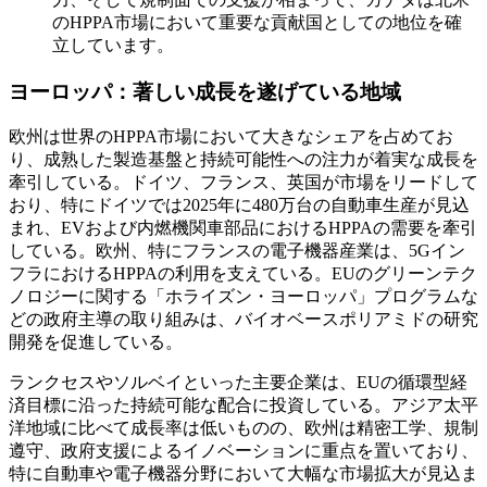
のHPPA市場において重要な貢献国としての地位を確
立しています。
ヨーロッパ：著しい成長を遂げている地域
欧州は世界のHPPA市場において大きなシェアを占めてお
り、成熟した製造基盤と持続可能性への注力が着実な成長を
牽引している。ドイツ、フランス、英国が市場をリードして
おり、特にドイツでは2025年に480万台の自動車生産が見込
まれ、EVおよび内燃機関車部品におけるHPPAの需要を牽引
している。欧州、特にフランスの電子機器産業は、5Gイン
フラにおけるHPPAの利用を支えている。EUのグリーンテク
ノロジーに関する「ホライズン・ヨーロッパ」プログラムな
どの政府主導の取り組みは、バイオベースポリアミドの研究
開発を促進している。
ランクセスやソルベイといった主要企業は、EUの循環型経
済目標に沿った持続可能な配合に投資している。アジア太平
洋地域に比べて成長率は低いものの、欧州は精密工学、規制
遵守、政府支援によるイノベーションに重点を置いており、
特に自動車や電子機器分野において大幅な市場拡大が見込ま