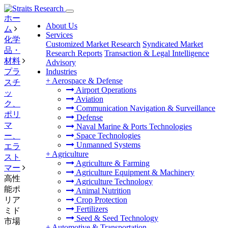
ホー
About Us
ム
Services
化学
Customized Market Research
Syndicated Market
品・
Research Reports
Transaction & Legal Intelligence
材料
Advisory
プラ
Industries
+
Aerospace & Defense
スチ
Airport Operations
ッ
Aviation
ク、
Communication Navigation & Surveillance
ポリ
Defense
マ
Naval Marine & Ports Technologies
ー、
Space Technologies
Unmanned Systems
エラ
+
Agriculture
スト
Agriculture & Farming
マー
Agriculture Equipment & Machinery
高性
Agriculture Technology
能ポ
Animal Nutrition
リア
Crop Protection
Fertilizers
ミド
Seed & Seed Technology
市場
+
Automotive & Transportation