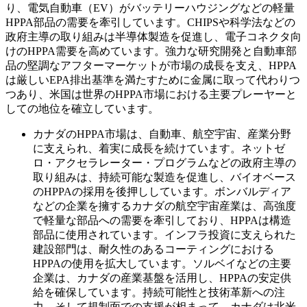
り、電気自動車（EV）がバッテリーハウジングなどの軽量
HPPA部品の需要を牽引しています。CHIPSや科学法などの
政府主導の取り組みは半導体製造を促進し、電子コネクタ向
けのHPPA需要を高めています。強力な研究開発と自動車部
品の堅調なアフターマーケットが市場の成長を支え、HPPA
は厳しいEPA排出基準を満たすために金属に取って代わりつ
つあり、米国は世界のHPPA市場における主要プレーヤーと
しての地位を確立しています。
カナダのHPPA市場は、自動車、航空宇宙、産業分野
に支えられ、着実に成長を続けています。ネットゼ
ロ・アクセラレーター・プログラムなどの政府主導の
取り組みは、持続可能な製造を促進し、バイオベース
のHPPAの採用を後押ししています。ボンバルディア
などの企業を擁するカナダの航空宇宙産業は、高強度
で軽量な部品への需要を牽引しており、HPPAは構造
部品に使用されています。インフラ投資に支えられた
建設部門は、耐久性のあるコーティングにおける
HPPAの使用を拡大しています。ソルベイなどの主要
企業は、カナダの産業基盤を活用し、HPPAの安定供
給を確保しています。持続可能性と技術革新への注
力、そして規制面での支援が相まって、カナダは北米