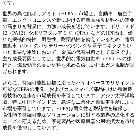
です。
世界の高性能ポリアミド（HPPA）市場は、自動車、航空宇
宙、エレクトロニクス分野における軽量高強度材料への需要
の高まりを背景に、力強い成長を遂げています。ポリアミド
12（PA12）やポリフタルアミド（PPA）などのHPPAは、優
れた機械的特性、耐熱性、耐薬品性を備えているため、電気
自動車（EV）のバッテリーハウジングや電子コネクタとい
った重要な用途において、金属の代替材料として最適です。
主な成長要因としては、世界的な電気自動車（EV）への移
行と、燃費効率の高い材料を求める厳しい排出ガス規制が挙
げられます。
さらに、持続可能性目標に沿ったバイオベースでリサイクル
可能なHPPAの開発、およびカスタマイズ部品向けの積層造
形技術の進歩が市場成長を牽引しています。アジア太平洋地
域、特に中国とインドは、急速な工業化と自動車生産により
市場を牽引しています。HPPAは耐久性と耐熱性を確保し、
高性能で持続可能なソリューションに対する業界の進化する
ニーズに応えるため、家電製品や医療機器の用途拡大も市場
成長を後押ししています。