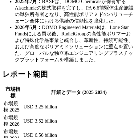
2025年7月：
BASFは、DOMO Chemicalsが保有する
Alsachimieの株式取得を完了し、PA 6.6前駆体生産施設
の単独所有者となり、高性能ポリアミドのバリューチ
ェーン全体における供給の信頼性を強化した。
2026年5月：
DOMO Engineered Materialsは、Lone Star
Fundsによる買収後、RadiciGroupの高性能ポリマーお
よび特殊化学品事業と統合し、革新性、持続可能性、
および高度なポリアミドソリューションに重点を置い
た、グローバルな独立系エンジニアリングプラスチッ
クプラットフォームを構築しました。
レポート範囲
市場指
詳細とデータ (2025-2034)
標
市場規
USD 3.25 billion
模 2025
市場規
USD 3.52 billion
模 2026
市場規
USD 6.56 billion