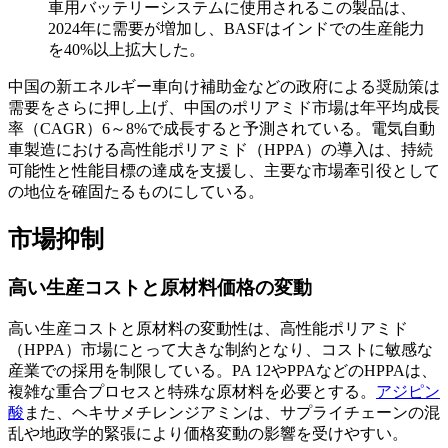
車用バッテリーシステムに使用されるこの製品は、
2024年に需要が増加し、BASFはインドでの生産能力
を40%以上拡大した。
中国の新エネルギー車向け補助金などの政府による奨励策は
需要をさらに押し上げ、中国のポリアミド市場は年平均成長
率（CAGR）6～8%で成長すると予測されている。電気自動
車製造における高性能ポリアミド（HPPA）の導入は、持続
可能性と性能目標の達成を支援し、主要な市場牽引役として
の地位を確固たるものにしている。
市場抑制
高い生産コストと原材料価格の変動
高い生産コストと原材料の変動性は、高性能ポリアミド
（HPPA）市場にとって大きな制約となり、コストに敏感な
産業での採用を制限している。PA 12やPPAなどのHPPAは、
複雑な重合プロセスと特殊な原材料を必要とする。
アジピン
酸
また、ヘキサメチレンジアミンは、サプライチェーンの混
乱や地政学的緊張により価格変動の影響を受けやすい。