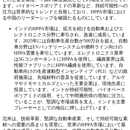
ます。バイオベースポリアミドの革新など、持続可能性への
注力は世界的なトレンドと合致しており、HPPA市場におけ
る中国のリーダーシップを確固たるものにしています。
インドのHPPA市場は、拡大を続ける自動車およびエ
レクトロニクス分野に牽引され、急速に成長していま
す。2025年には自動車生産台数が500万台を超え、自動
車分野はEVバッテリーシステムや燃料ライン向けの
HPPA需要を牽引しています。エレクトロニクス業界
は5GコンポーネントにHPPAを使用し、繊維業界は高
性能ファブリックにHPPA繊維を使用しています。自
動車向けの生産連動型インセンティブ（PLI）などの政
府施策は、先端材料の普及を促進しています。アルケ
マやドモケミカルズといった主要企業は、現地生産に
投資しています。インドが持続可能性、バイオベース
ポリアミドの採用、そして中間層所得の増加に注力し
ていることが、堅調な市場成長を支え、インドを主要
プレーヤーとしての地位に押し上げています。
北米は、技術革新、堅調な自動車産業、そして持続可能な素
材への需要の高まりを背景に、世界のHPPA市場において最