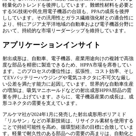
軽量化のトレンドを後押ししています。難燃性材料を必要と
する5G技術や民生用電子機器の台頭も、PPAの成長を後押
ししています。その汎用性とガラス繊維強化材との適合性に
より、特にアジア太平洋地域の自動車および電子機器分野に
おいて、持続的な市場リーダーシップを維持しています。
アプリケーションインサイト
射出成形は、自動車、電子機器、産業用途向けの複雑で高強
度な部品を精密に製造できるため、HPPA市場を席巻してい
ます。このプロセスの優位性は、拡張性、コスト効率、そし
てEVバッテリーハウジングや電気コネクタに不可欠な厳し
い公差を満たす能力に起因しています。世界的な自動車生産
の増加は、吸気マニホールドなどの射出成形HPPA部品の需
要を押し上げています。さらに、電子機器産業の成長は、成
形コネクタの需要を支えています。
アルケマ社が2024年1月に発売した射出成形用ポリアミド
「リルサン」などの革新技術は、リサイクル素材を使用する
ことで持続可能性を高め、循環型経済の目標に合致していま
す。軽量で耐久性のある部品への需要の高まりは、自動化と