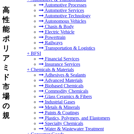
Automotive Processes
高
Automotive Services
Automotive Technology
性
Autonomous Vehicles
Chasis & Body
能
Electric Vehicle
Powertrain
ポ
Railways
リ
Transportation & Logistics
+
BFSI
ア
Financial Services
Insurance Services
ミ
+
Chemicals & Materials
Adhesives & Sealants
ド
Advanced Materials
市
Biobased Chemicals
Commodity Chemicals
場
Glass Ceramics & Fibers
Industrial Gases
の
Metals & Minerals
Paints & Coatings
規
Plastics, Polymers, and Elastomers
Specialty Chemicals
Water & Wastewater Treatment