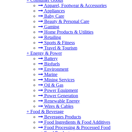
+
Consumer Goods
Apparel, Footwear & Accessories
Appliances
Baby Care
Beauty & Personal Care
Gaming
Home Products & Utilities
Retailing
Sports & Fitness
Travel & Tourism
+
Energy & Power
Battery
Biofuels
Environment
Marine
Mining Services
Oil & Gas
Power Equipment
Power Generation
Renewable Energy
Wires & Cables
+
Food & Beverage
Beverages Products
Food Ingredients & Food Additives
Food Processing & Processed Food