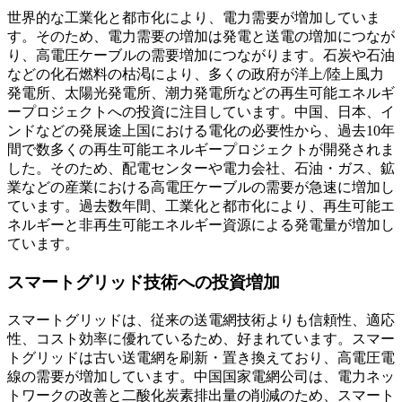
世界的な工業化と都市化により、電力需要が増加していま
す。そのため、電力需要の増加は発電と送電の増加につなが
り、高電圧ケーブルの需要増加につながります。石炭や石油
などの化石燃料の枯渇により、多くの政府が洋上/陸上風力
発電所、太陽光発電所、潮力発電所などの再生可能エネルギ
ープロジェクトへの投資に注目しています。中国、日本、イ
ンドなどの発展途上国における電化の必要性から、過去10年
間で数多くの再生可能エネルギープロジェクトが開発されま
した。そのため、配電センターや電力会社、石油・ガス、鉱
業などの産業における高電圧ケーブルの需要が急速に増加し
ています。過去数年間、工業化と都市化により、再生可能エ
ネルギーと非再生可能エネルギー資源による発電量が増加し
ています。
スマートグリッド技術への投資増加
スマートグリッドは、従来の送電網技術よりも信頼性、適応
性、コスト効率に優れているため、好まれています。スマー
トグリッドは古い送電網を刷新・置き換えており、高電圧電
線の需要が増加しています。中国国家電網公司は、電力ネッ
トワークの改善と二酸化炭素排出量の削減のため、スマート