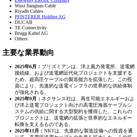
Elsewedy Electric Company
Wuxi Jiangnan Cable
Riyadh Cables
PFISTERER Holding AG
DUCAB
TE Connectivity
Brugg Kabel AG
Others
主要な業界動向
2025年6月：
プリズミアンは、洋上風力発電所、送電網
接続線、および送電網近代化プロジェクトを支援する
ため、超高圧ケーブルの製造能力を拡張した。この投
資により、先進的な送電インフラの世界的な供給体制
が強化される。
2025年9月：
ネクサンス社は、再生可能エネルギーおよ
び洋上送電プロジェクト向けの高電圧海底ケーブルシ
ステムの供給に関する大型契約を獲得した。これらの
プロジェクトは、送電網の拡張と世界的なエネルギー
転換を支えるものである。
2025年11月：
NKTは、先進的な製造設備への投資を通