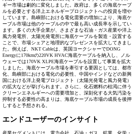
ギー市場は劇的に変化しました。政府は、多くの海底ケーブ
ルを必要とする洋上エネルギープロジェクトへの投資を増や
しています。島嶼部における電化需要の増加により、海底ケ
ーブル市場は他のケーブルの中で最も高い成長率を示してい
ます。多くの大手企業が、さまざまな石油・ガス産業や洋上
風力発電所、太陽光発電所に海底ケーブルを製造・設置する
ことで、市場シェアと地理的なプレゼンスを拡大してきまし
た。例えば、NKT Cableは、英国ヨークシャーでDONG
Energyに170kmの220VK HVAC海底ケーブルを納入し、ノル
ウェーでは170VK XLPE海底ケーブルを設置して事業を拡大
しました。海底ケーブル市場を牽引する要因としては、都市
化、島嶼部における電化の必要性、中国やインドなどの新興
国における洋上発電プロジェクト（太陽光発電と風力発電）
の拡大などが挙げられます。さらに、化石燃料の枯渇に伴う
クリーンエネルギーへの需要増加と、深刻化する大気汚染を
抑制する必要性の高まりは、海底ケーブル市場の成長を後押
しすると予想される。
エンドユーザーのインサイト
産業セグメントには、電力会社、石油・ガス、鉱業、化学・