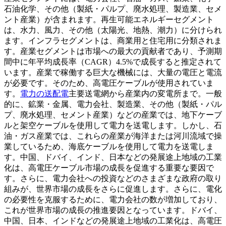
石油化学、その他（製紙・パルプ、廃水処理、製造業、セメ
ント産業）が含まれます。再生可能エネルギーセグメント
は、水力、風力、その他（太陽光、地熱、潮力）に分けられ
ます。インフラセグメントは、商業用と住宅用に分類されま
す。産業セグメントは市場への最大の貢献者であり、予測期
間中に年平均成長率（CAGR）4.5%で成長すると推定されて
います。産業で稼働する巨大な機械には、大量の電圧と電流
が必要です。そのため、高電圧ケーブルが使用されていま
す。
電力の送配電
主要送電網から産業内の変電所まで。一般
的に、鉱業・金属、電力会社、製造業、その他（製紙・パル
プ、廃水処理、セメント産業）などの産業では、地下ケーブ
ルと架空ケーブルを使用して電力を送電します。しかし、石
油・ガス産業では、これらの産業が海洋または河川流域で操
業しているため、海底ケーブルを使用して電力を送電しま
す。中国、ドバイ、インド、日本などの発展途上地域の工業
化は、高電圧ケーブル市場の成長を促進する重要な要因で
す。さらに、電力会社への投資などのさまざまな政府の取り
組みが、世界市場の成長をさらに促進します。さらに、電化
の必要性を克服するために、電力会社の数が増加しており、
これが世界市場の成長の推進要因となっています。ドバイ、
中国、日本、インドなどの発展途上地域の工業化は、高電圧