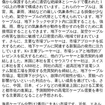
傷から保護するために適切な絶縁体とシールドで覆われた 1
つ以上の導体で構成されています。これらのケーブルは、落
雷、風、豪雨、凍結などの厳しい気象条件による損傷が少な
いため、架空ケーブルの代替として考えられています。地下
ケーブルは、地下トラックやダクト内に設置することも、強
風、雨、塵などの気象条件が動作を脅かすのを防ぐために直
接埋設することもできます。地下ケーブルは、架空ケーブル
の有害な放出に敏感で人口密度の高い地域で好まれていま
す。さらに、主要な市場プレーヤーは、市場アプローチを拡
大するために、地下ケーブルに関連する新製品の発売に注力
しています。Kv 主要プレーヤーは、市場シェアと地理的プ
レゼンスを拡大するために、他のプレーヤーと販売契約を締
結しました。米国に本社を置くサウスワイヤー社は、スイス
に本社を置くABB社と、同社の高圧・超高圧地下送電シス
テム製造工場を買収する売買契約を締結した。地下ケーブル
市場は、電圧降下が少ない、故障の可能性が低い、景観への
影響がないといった利点から、著しい成長を遂げている。さ
らに、中国、日本、インドなどの発展途上国における工業化
と都市化の進展は、予測期間中の高電圧ケーブル需要を牽引
する主要因となることが予想される。
海底ケーブル分野は2番目に大きい市場です。近年、エネル