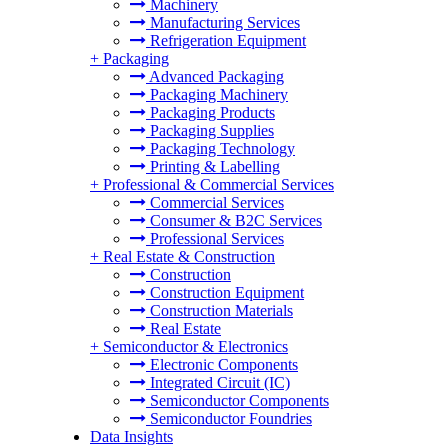
Machinery
Manufacturing Services
Refrigeration Equipment
+
Packaging
Advanced Packaging
Packaging Machinery
Packaging Products
Packaging Supplies
Packaging Technology
Printing & Labelling
+
Professional & Commercial Services
Commercial Services
Consumer & B2C Services
Professional Services
+
Real Estate & Construction
Construction
Construction Equipment
Construction Materials
Real Estate
+
Semiconductor & Electronics
Electronic Components
Integrated Circuit (IC)
Semiconductor Components
Semiconductor Foundries
Data Insights