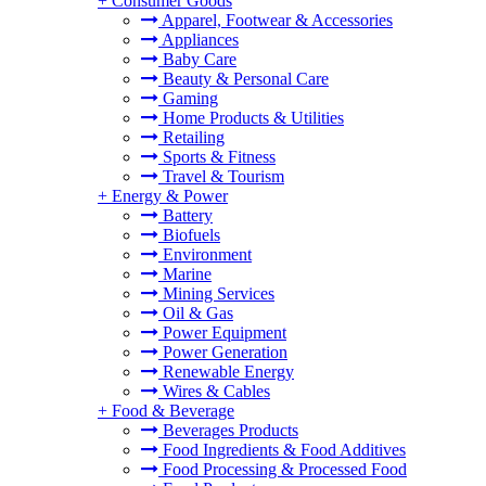
+
Consumer Goods
Apparel, Footwear & Accessories
Appliances
Baby Care
Beauty & Personal Care
Gaming
Home Products & Utilities
Retailing
Sports & Fitness
Travel & Tourism
+
Energy & Power
Battery
Biofuels
Environment
Marine
Mining Services
Oil & Gas
Power Equipment
Power Generation
Renewable Energy
Wires & Cables
+
Food & Beverage
Beverages Products
Food Ingredients & Food Additives
Food Processing & Processed Food