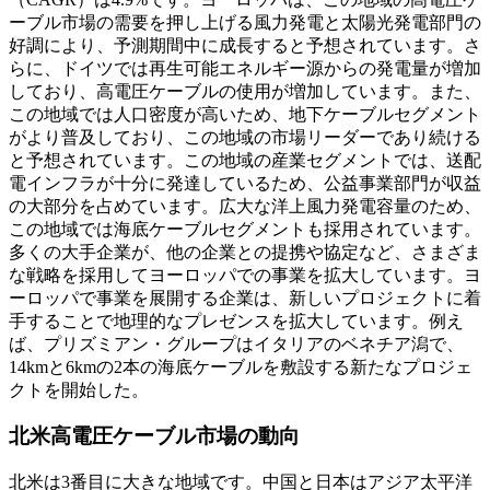
ーブル市場の需要を押し上げる風力発電と太陽光発電部門の
好調により、予測期間中に成長すると予想されています。さ
らに、ドイツでは再生可能エネルギー源からの発電量が増加
しており、高電圧ケーブルの使用が増加しています。また、
この地域では人口密度が高いため、地下ケーブルセグメント
がより普及しており、この地域の市場リーダーであり続ける
と予想されています。この地域の産業セグメントでは、送配
電インフラが十分に発達しているため、公益事業部門が収益
の大部分を占めています。広大な洋上風力発電容量のため、
この地域では海底ケーブルセグメントも採用されています。
多くの大手企業が、他の企業との提携や協定など、さまざま
な戦略を採用してヨーロッパでの事業を拡大しています。ヨ
ーロッパで事業を展開する企業は、新しいプロジェクトに着
手することで地理的なプレゼンスを拡大しています。例え
ば、プリズミアン・グループはイタリアのベネチア潟で、
14kmと6kmの2本の海底ケーブルを敷設する新たなプロジェ
クトを開始した。
北米高電圧ケーブル市場の動向
北米は3番目に大きな地域です。中国と日本はアジア太平洋