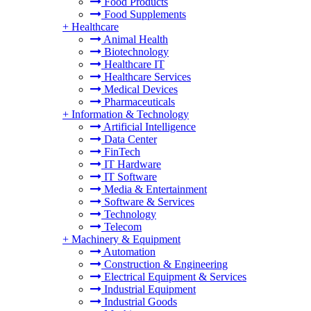
Food Products
Food Supplements
+
Healthcare
Animal Health
Biotechnology
Healthcare IT
Healthcare Services
Medical Devices
Pharmaceuticals
+
Information & Technology
Artificial Intelligence
Data Center
FinTech
IT Hardware
IT Software
Media & Entertainment
Software & Services
Technology
Telecom
+
Machinery & Equipment
Automation
Construction & Engineering
Electrical Equipment & Services
Industrial Equipment
Industrial Goods