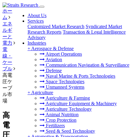
ホー
About Us
ム
Services
エネ
Customized Market Research
Syndicated Market
ルギ
Research Reports
Transaction & Legal Intelligence
ーと
Advisory
電力
Industries
+
Aerospace & Defense
電
Airport Operations
線・
Aviation
ケー
Communication Navigation & Surveillance
ブル
Defense
高電
Naval Marine & Ports Technologies
圧ケ
Space Technologies
Unmanned Systems
ーブ
+
Agriculture
ル市
Agriculture & Farming
場
Agriculture Equipment & Machinery
Agriculture Technology
高
Animal Nutrition
Crop Protection
電
Fertilizers
Seed & Seed Technology
圧
+
Automotive & Transportation