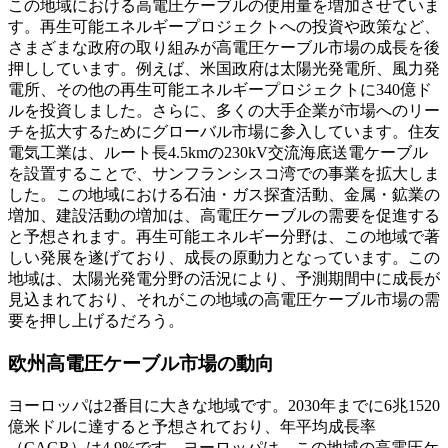
この地域における高電圧ケーブルの使用量を増加させていま
す。再生可能エネルギープロジェクトへの投資や政策など、
さまざまな政府の取り組みが高電圧ケーブル市場の成長を後
押ししています。例えば、米国政府は太陽光発電所、風力発
電所、その他の再生可能エネルギープロジェクトに340億ド
ルを投資しました。さらに、多くの大手企業が市場へのリー
チを拡大するためにグローバル市場に参入しています。住友
電気工業は、ルート長4.5kmの230kV交流海底送電ケーブル
を設置することで、サンフランシスコ湾での事業を拡大しま
した。この地域における石油・ガス探査活動、金属・鉱業の
増加、建設活動の増加は、高電圧ケーブルの需要を促進する
と予想されます。再生可能エネルギー分野は、この地域で著
しい発展を遂げており、成長の原動力となっています。この
地域は、太陽光発電分野の活況により、予測期間中に成長が
見込まれており、それがこの地域の高電圧ケーブル市場の需
要を押し上げるだろう。
欧州高電圧ケーブル市場の動向
ヨーロッパは2番目に大きな地域です。2030年までに6兆1520
億米ドルに達すると予想されており、年平均成長率
（CAGR）は4.9%です。ヨーロッパは、この地域の高電圧ケ