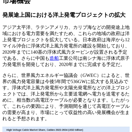
市場機会
発展途上国における洋上発電プロジェクトの拡大
アジア太平洋、ラテンアメリカ、カリブ海などの開発途上地
域における電力需要を満たすため、これらの地域の政府は洋
上発電プロジェクトを拡大している。日本政府は海岸から12
マイル沖合に浮体式洋上風力発電所の建設を開始しており、
2020年までに140基の浮体式風力タービンが設置される予定
である。さらに中国も
造船
工業公司は南シナ海に浮体式原子
力発電所を開発しており、2020年までに完成する予定だ。
さらに、世界風力エネルギー協議会（GWEC）によると、世
界の風力発電容量は今後5年間で536GWに拡大する見込みで
す。浮体式洋上風力発電所や太陽光発電所などの洋上プロジ
ェクトでは、洋上発電所から主要送電網へ電力を送電するた
めに、相当数の高電圧ケーブルが必要となります。したがっ
て、これらの要因により、予測期間を通じて高電圧ケーブル
の需要が高まり、市場にとって収益性の高い発展機会が生ま
れると予想されます。