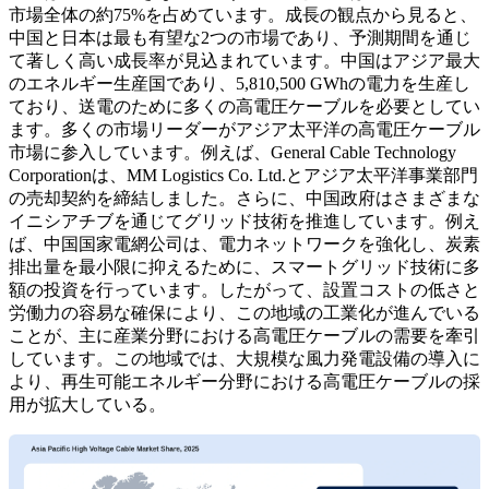
市場全体の約75%を占めています。成長の観点から見ると、
中国と日本は最も有望な2つの市場であり、予測期間を通じ
て著しく高い成長率が見込まれています。中国はアジア最大
のエネルギー生産国であり、5,810,500 GWhの電力を生産し
ており、送電のために多くの高電圧ケーブルを必要としてい
ます。多くの市場リーダーがアジア太平洋の高電圧ケーブル
市場に参入しています。例えば、General Cable Technology
Corporationは、MM Logistics Co. Ltd.とアジア太平洋事業部門
の売却契約を締結しました。さらに、中国政府はさまざまな
イニシアチブを通じてグリッド技術を推進しています。例え
ば、中国国家電網公司は、電力ネットワークを強化し、炭素
排出量を最小限に抑えるために、スマートグリッド技術に多
額の投資を行っています。したがって、設置コストの低さと
労働力の容易な確保により、この地域の工業化が進んでいる
ことが、主に産業分野における高電圧ケーブルの需要を牽引
しています。この地域では、大規模な風力発電設備の導入に
より、再生可能エネルギー分野における高電圧ケーブルの採
用が拡大している。