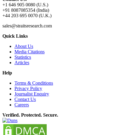
+1 646 905 0080 (U.S.)
+91 8087085354 (India)
+44 203 695 0070 (U.K.)
sales@straitsresearch.com
Quick Links
About Us
Media Citations
Statistics
Articles
Help
Terms & Conditions
Privacy Policy
Journalist Enquiry
Contact Us
Careers
Verified. Protected. Secure.