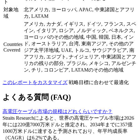
ト
対象地
北アメリカ, ヨーロッパ, APAC, 中東諸国とアフリ
域
カ, LATAM
アメリカ, カナダ, イギリス, ドイツ, フランス, スペ
イン, イタリア, ロシア, ノルディック, ベネルクス,
ヨーロッパのその他の地域, 中国, 韓国, 日本, イン
ド, オーストラリア, 台湾, 東南アジア, その他のア
Countries
Covered
ジア太平洋地域, UAE, トルコ, サウジアラビア, 南
アフリカ, エジプト, ナイジェリア, 中東諸国とアフ
リカの残りの部分, ブラジル, メキシコ, アルゼンチ
ン, チリ, コロンビア, LATAMのその他の地域
このレポートをカスタマイズ
戦略目標に合わせて最適化
よくある質問 (FAQ)
高電圧ケーブル市場の規模はどれくらいですか？
Straits Researchによると、世界の高電圧ケーブル市場は2026
年には220億7000万米ドルと推定され、2034年までに357億
1000万米ドルに達すると予測されており、年平均成長率
（CAGR）は6.2%である。