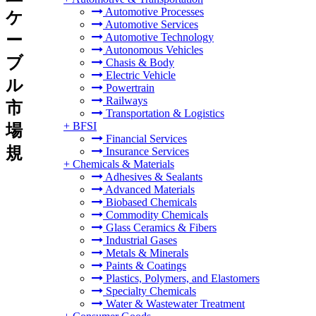
Automotive Processes
ケ
Automotive Services
ー
Automotive Technology
Autonomous Vehicles
ブ
Chasis & Body
Electric Vehicle
ル
Powertrain
Railways
市
Transportation & Logistics
+
BFSI
場
Financial Services
規
Insurance Services
+
Chemicals & Materials
Adhesives & Sealants
Advanced Materials
Biobased Chemicals
Commodity Chemicals
Glass Ceramics & Fibers
Industrial Gases
Metals & Minerals
Paints & Coatings
Plastics, Polymers, and Elastomers
Specialty Chemicals
Water & Wastewater Treatment