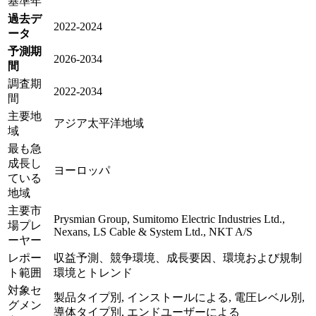
基準年
過去デ
2022-2024
ータ
予測期
2026-2034
間
調査期
2022-2034
間
主要地
アジア太平洋地域
域
最も急
成長し
ヨーロッパ
ている
地域
主要市
Prysmian Group, Sumitomo Electric Industries Ltd.,
場プレ
Nexans, LS Cable & System Ltd., NKT A/S
ーヤー
レポー
収益予測、競争環境、成長要因、環境および規制
ト範囲
環境とトレンド
対象セ
製品タイプ別, インストールによる, 電圧レベル別,
グメン
導体タイプ別, エンドユーザーによる