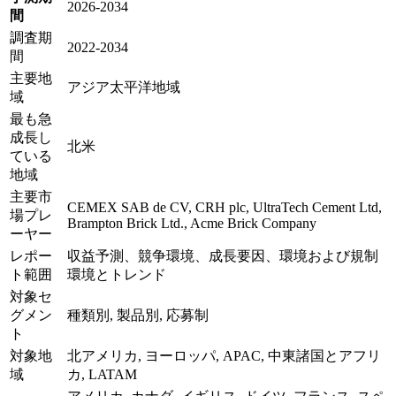
2026-2034
間
調査期
2022-2034
間
主要地
アジア太平洋地域
域
最も急
成長し
北米
ている
地域
主要市
CEMEX SAB de CV, CRH plc, UltraTech Cement Ltd,
場プレ
Brampton Brick Ltd., Acme Brick Company
ーヤー
レポー
収益予測、競争環境、成長要因、環境および規制
ト範囲
環境とトレンド
対象セ
グメン
種類別, 製品別, 応募制
ト
対象地
北アメリカ, ヨーロッパ, APAC, 中東諸国とアフリ
域
カ, LATAM