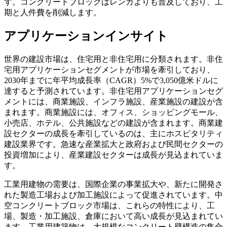
す。コンクリートブロックはレンガよりも普及しており、工
期と人件費を削減します。
アプリケーションインサイト
世界の建設市場は、住宅用と非住宅用に分類されます。非住
宅用アプリケーションセグメントが市場を牽引しており、
2030年までに年平均成長率（CAGR）5%で3,050億米ドルに
達すると予測されています。非住宅用アプリケーションセグ
メントには、商業施設、インフラ施設、産業施設の建設が含
まれます。商業施設には、オフィス、ショッピングモール、
小売店、ホテル、公共施設などの建設が含まれます。商業建
設セクターの成長を牽引しているのは、主にホスピタリティ
建設業界です。急速な産業拡大と政府および民間セクターの
投資増加により、産業建設セクターは成長が見込まれていま
す。
工業用建物の需要は、国際企業の事業拡大や、新たに開発さ
れた製造工場および加工施設によって促進されています。中
空コンクリートブロック市場は、これらの特性により、工
場、製造・加工施設、倉庫において高い成長が見込まれてい
ます。工業用建築物は、大規模なコンクリート壁構造の集合