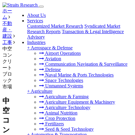
ホー
About Us
ム
Services
不動
Customized Market Research
Syndicated Market
産・
Research Reports
Transaction & Legal Intelligence
建設
Advisory
工事
Industries
+
Aerospace & Defense
中空
Airport Operations
コン
Aviation
クリ
Communication Navigation & Surveillance
ート
Defense
ブロ
Naval Marine & Ports Technologies
ック
Space Technologies
Unmanned Systems
市場
+
Agriculture
Agriculture & Farming
中
Agriculture Equipment & Machinery
Agriculture Technology
空
Animal Nutrition
Crop Protection
コ
Fertilizers
ン
Seed & Seed Technology
+
Automotive & Transportation