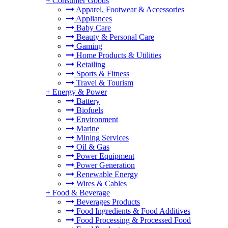
+
Consumer Goods
Apparel, Footwear & Accessories
Appliances
Baby Care
Beauty & Personal Care
Gaming
Home Products & Utilities
Retailing
Sports & Fitness
Travel & Tourism
+
Energy & Power
Battery
Biofuels
Environment
Marine
Mining Services
Oil & Gas
Power Equipment
Power Generation
Renewable Energy
Wires & Cables
+
Food & Beverage
Beverages Products
Food Ingredients & Food Additives
Food Processing & Processed Food