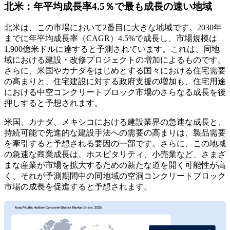
北米：年平均成長率4.5％で最も成長の速い地域
北米は、この市場において2番目に大きな地域です。2030年
までに年平均成長率（CAGR）4.5%で成長し、市場規模は
1,900億米ドルに達すると予測されています。これは、同地
域における建設・改修プロジェクトの増加によるものです。
さらに、米国やカナダをはじめとする国々における住宅需要
の高まりと、住宅建設に対する政府支援の増加も、住宅用途
における中空コンクリートブロック市場のさらなる成長を後
押しすると予想されます。
米国、カナダ、メキシコにおける建設業界の急速な成長と、
持続可能で先進的な建設手法への需要の高まりは、製品需要
を牽引すると予想される要因の一部です。さらに、この地域
の急速な商業成長は、ホスピタリティ、小売業など、さまざ
まな産業が市場を拡大するための新たな道を開く可能性が高
く、それが予測期間中の同地域の空洞コンクリートブロック
市場の成長を促進すると予想されます。