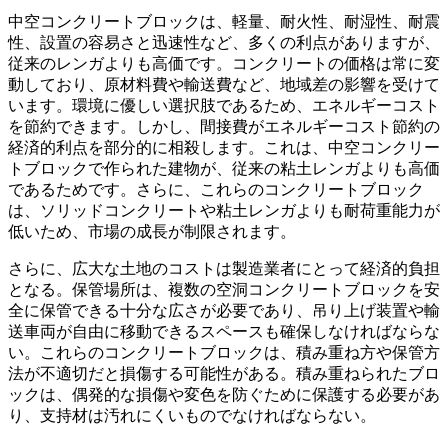
中空コンクリートブロックは、軽量、耐火性、耐湿性、耐震
性、設置の容易さと迅速性など、多くの利点がありますが、
従来のレンガよりも高価です。コンクリートの価格は常に変
動しており、原材料費や輸送費など、地域差の影響を受けて
います。環境に優しい選択肢であるため、エネルギーコスト
を節約できます。しかし、間接費がエネルギーコスト節約の
経済的利点を部分的に相殺します。これは、中空コンクリー
トブロックで作られた建物が、従来の粘土レンガよりも高価
であるためです。さらに、これらのコンクリートブロック
は、ソリッドコンクリートや粘土レンガよりも耐荷重能力が
低いため、市場の成長が制限されます。
さらに、広大な土地のコストは製造業者にとって経済的負担
となる。保管場所は、複数の空洞コンクリートブロックを安
全に保管できる十分な広さが必要であり、吊り上げ装置や輸
送車両が自由に移動できるスペースも確保しなければならな
い。これらのコンクリートブロックは、積み重ね方や保管方
法が不適切だと損傷する可能性がある。積み重ねられたブロ
ックは、偶発的な損傷や変色を防ぐために保護する必要があ
り、支持材は汚れにくいものでなければならない。