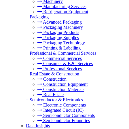
Machinery
Manufacturing Services
Refrigeration Equipment
+
Packaging
Advanced Packaging
Packaging Machinery
Packaging Products
Packaging Supplies
Packaging Technology
Printing & Labelling
+
Professional & Commercial Services
Commercial Services
Consumer & B2C Services
Professional Services
+
Real Estate & Construction
Construction
Construction Equipment
Construction Materials
Real Estate
+
Semiconductor & Electronics
Electronic Components
Integrated Circuit (IC)
Semiconductor Components
Semiconductor Foundries
Data Insights