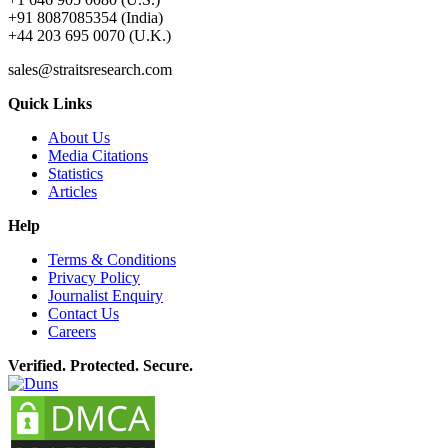
+91 8087085354 (India)
+44 203 695 0070 (U.K.)
sales@straitsresearch.com
Quick Links
About Us
Media Citations
Statistics
Articles
Help
Terms & Conditions
Privacy Policy
Journalist Enquiry
Contact Us
Careers
Verified. Protected. Secure.