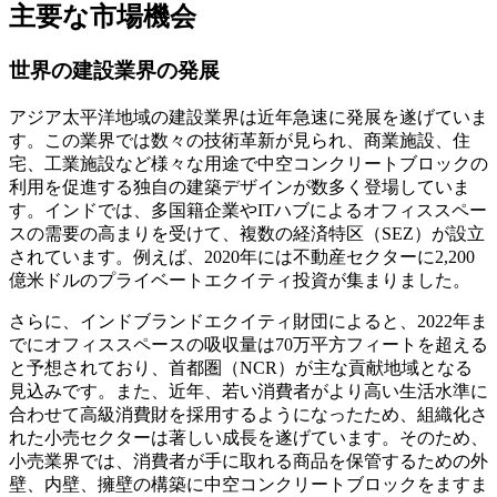
主要な市場機会
世界の建設業界の発展
アジア太平洋地域の建設業界は近年急速に発展を遂げていま
す。この業界では数々の技術革新が見られ、商業施設、住
宅、工業施設など様々な用途で中空コンクリートブロックの
利用を促進する独自の建築デザインが数多く登場していま
す。インドでは、多国籍企業やITハブによるオフィススペー
スの需要の高まりを受けて、複数の経済特区（SEZ）が設立
されています。例えば、2020年には不動産セクターに2,200
億米ドルのプライベートエクイティ投資が集まりました。
さらに、インドブランドエクイティ財団によると、2022年ま
でにオフィススペースの吸収量は70万平方フィートを超える
と予想されており、首都圏（NCR）が主な貢献地域となる
見込みです。また、近年、若い消費者がより高い生活水準に
合わせて高級消費財を採用するようになったため、組織化さ
れた小売セクターは著しい成長を遂げています。そのため、
小売業界では、消費者が手に取れる商品を保管するための外
壁、内壁、擁壁の構築に中空コンクリートブロックをますま