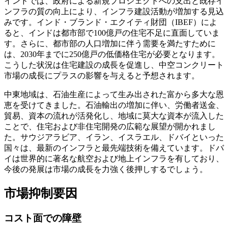
インドでは、政府による新規プロジェクトへの支出と既存イ
ンフラの質の向上により、インフラ建設活動が増加する見込
みです。インド・ブランド・エクイティ財団（IBEF）によ
ると、インドは都市部で100億戸の住宅不足に直面していま
す。さらに、都市部の人口増加に伴う需要を満たすために
は、2030年までに250億戸の低価格住宅が必要となります。
こうした状況は住宅建設の成長を促進し、中空コンクリート
市場の成長にプラスの影響を与えると予想されます。
中東地域は、石油生産によって生み出された富から多大な恩
恵を受けてきました。石油輸出の増加に伴い、労働者送金、
貿易、資本の流れが活発化し、地域に莫大な資本が流入した
ことで、住宅および非住宅開発の広範な展望が開かれまし
た。サウジアラビア、イラン、イスラエル、ドバイといった
国々は、最新のインフラと最先端技術を備えています。ドバ
イは世界的に著名な航空および地上インフラを有しており、
今後の発展は市場の成長を力強く後押しするでしょう。
市場抑制要因
コスト面での障壁