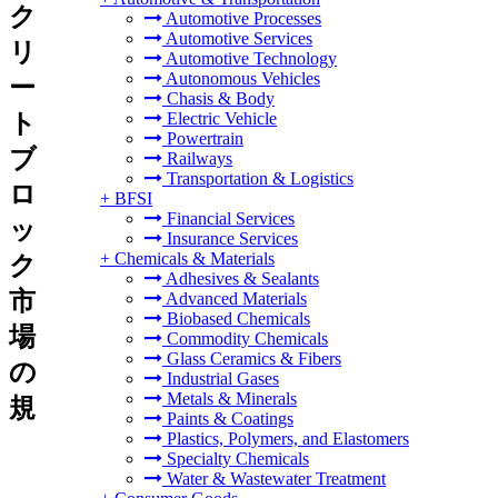
ク
Automotive Processes
Automotive Services
リ
Automotive Technology
Autonomous Vehicles
ー
Chasis & Body
ト
Electric Vehicle
Powertrain
ブ
Railways
Transportation & Logistics
ロ
+
BFSI
Financial Services
ッ
Insurance Services
+
Chemicals & Materials
ク
Adhesives & Sealants
市
Advanced Materials
Biobased Chemicals
場
Commodity Chemicals
Glass Ceramics & Fibers
の
Industrial Gases
Metals & Minerals
規
Paints & Coatings
Plastics, Polymers, and Elastomers
Specialty Chemicals
Water & Wastewater Treatment