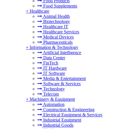
Food Products
Food Supplements
+
Healthcare
Animal Health
Biotechnology
Healthcare IT
Healthcare Services
Medical Devices
Pharmaceuticals
+
Information & Technology
Artificial Intelligence
Data Center
FinTech
IT Hardware
IT Software
Media & Entertainment
Software & Services
Technology
Telecom
+
Machinery & Equipment
Automation
Construction & Engineering
Electrical Equipment & Services
Industrial Equipment
Industrial Goods