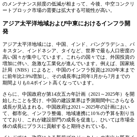
のメンテナンス頻度の低減が相まって、今後、中空コンクリ
ートブロック市場の需要は拡大する可能性が高い。
アジア太平洋地域および中東におけるインフラ開
発
アジア太平洋地域には、中国、インド、バングラデシュ、パ
キスタン、インドネシア、タイなど、世界で最も人口密度の
高い国々が集中しています。これらの国々では、外国投資の
増加に伴い、急激な工業化が進んでいます。例えば、国家統
計局（NBS）によると、中国のインフラ投資は2020年末まで
に前年比2.9%増加し、その成長率は同年1月から7月までの
期間よりも0.4ポイント高くなっています。
さらに、中国政府が第14次五カ年計画（2021～2025年）を開
始したことを受け、中国の建設業界は予測期間中にさらなる
成長が見込まれる。中国政府は2021～2025年の計画におい
て、都市化、インフラ整備、地域連携に10％の予算を割り当
てており、これが建設部門の成長を促進し、ひいては市場全
体の成長にプラスに貢献すると期待されている。