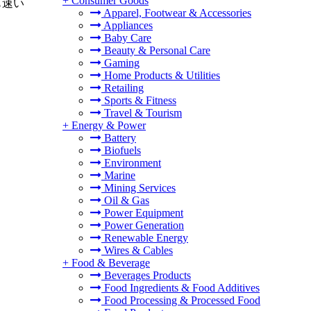
+
Consumer Goods
も速い
Apparel, Footwear & Accessories
Appliances
Baby Care
Beauty & Personal Care
Gaming
Home Products & Utilities
Retailing
Sports & Fitness
Travel & Tourism
+
Energy & Power
Battery
Biofuels
Environment
Marine
Mining Services
Oil & Gas
Power Equipment
Power Generation
Renewable Energy
Wires & Cables
+
Food & Beverage
Beverages Products
Food Ingredients & Food Additives
Food Processing & Processed Food