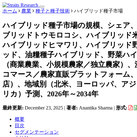
ホーム
農業
種子と種子技術
ハイブリッド種子市場
ハイブリッド種子市場の規模、シェア
ブリッドトウモロコシ、ハイブリッド
ハイブリッドヒマワリ、ハイブリッド
ッド、油糧種子ハイブリッド、野菜ハ
（商業農業、小規模農家／独立農家）、
コマース／農家直販プラットフォーム、
店）、地域別（北米、ヨーロッパ、ア
リカ）予測、2026年～2034年
最終更新:
December 23, 2025
|
著者:
Anantika Sharma
|
形式:
概要
目次
セグメンテーション