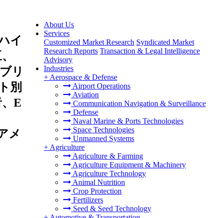
About Us
Services
ハイ
Customized Market Research
Syndicated Market
Research Reports
Transaction & Legal Intelligence
豆、
Advisory
Industries
ブリ
+
Aerospace & Defense
ト別
Airport Operations
Aviation
、E
Communication Navigation & Surveillance
Defense
Naval Marine & Ports Technologies
Space Technologies
アメ
Unmanned Systems
+
Agriculture
Agriculture & Farming
Agriculture Equipment & Machinery
Agriculture Technology
Animal Nutrition
Crop Protection
Fertilizers
Seed & Seed Technology
+
Automotive & Transportation