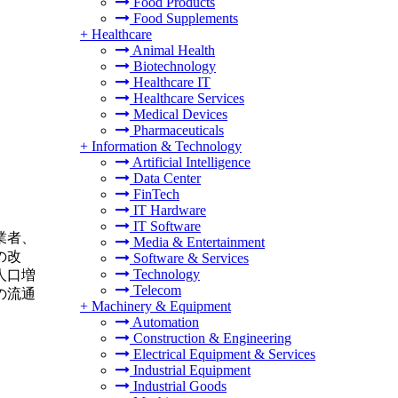
Food Products
Food Supplements
+
Healthcare
Animal Health
Biotechnology
Healthcare IT
Healthcare Services
Medical Devices
Pharmaceuticals
+
Information & Technology
Artificial Intelligence
Data Center
FinTech
IT Hardware
IT Software
業者、
Media & Entertainment
の改
Software & Services
Technology
人口増
Telecom
の流通
+
Machinery & Equipment
Automation
Construction & Engineering
Electrical Equipment & Services
Industrial Equipment
Industrial Goods