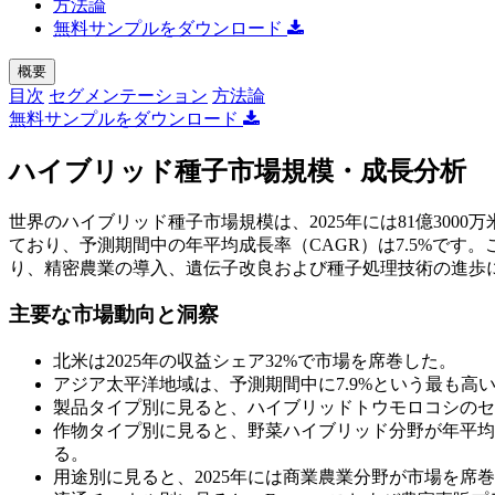
方法論
無料サンプルをダウンロード
概要
目次
セグメンテーション
方法論
無料サンプルをダウンロード
ハイブリッド種子市場規模・成長分析
世界のハイブリッド種子市場規模は、2025年には81億3000万
ており、予測期間中の年平均成長率（CAGR）は7.5%で
り、精密農業の導入、遺伝子改良および種子処理技術の進歩
主要な市場動向と洞察
北米は2025年の収益シェア32%で市場を席巻した。
アジア太平洋地域は、予測期間中に7.9%という最も高
製品タイプ別に見ると、ハイブリッドトウモロコシのセグ
作物タイプ別に見ると、野菜ハイブリッド分野が年平均成
る。
用途別に見ると、2025年には商業農業分野が市場を席巻