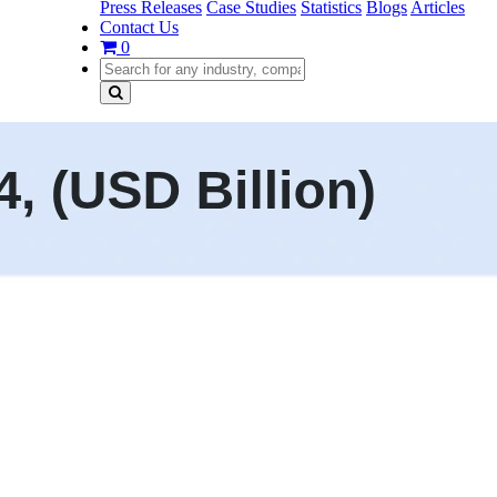
Press Releases
Case Studies
Statistics
Blogs
Articles
Contact Us
0