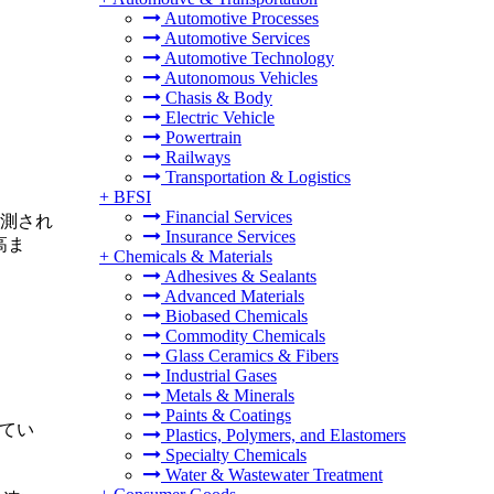
Automotive Processes
Automotive Services
Automotive Technology
Autonomous Vehicles
Chasis & Body
Electric Vehicle
Powertrain
Railways
Transportation & Logistics
+
BFSI
Financial Services
予測され
Insurance Services
高ま
+
Chemicals & Materials
Adhesives & Sealants
Advanced Materials
Biobased Chemicals
Commodity Chemicals
Glass Ceramics & Fibers
Industrial Gases
Metals & Minerals
Paints & Coatings
れてい
Plastics, Polymers, and Elastomers
Specialty Chemicals
Water & Wastewater Treatment