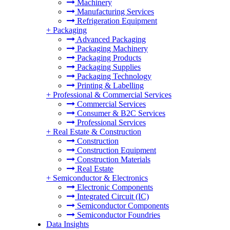
Machinery
Manufacturing Services
Refrigeration Equipment
+
Packaging
Advanced Packaging
Packaging Machinery
Packaging Products
Packaging Supplies
Packaging Technology
Printing & Labelling
+
Professional & Commercial Services
Commercial Services
Consumer & B2C Services
Professional Services
+
Real Estate & Construction
Construction
Construction Equipment
Construction Materials
Real Estate
+
Semiconductor & Electronics
Electronic Components
Integrated Circuit (IC)
Semiconductor Components
Semiconductor Foundries
Data Insights