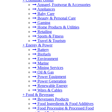
+
Consumer Goods
Apparel, Footwear & Accessories
Appliances
Baby Care
Beauty & Personal Care
Gaming
Home Products & Utilities
Retailing
Sports & Fitness
Travel & Tourism
+
Energy & Power
Battery
Biofuels
Environment
Marine
Mining Services
Oil & Gas
Power Equipment
Power Generation
Renewable Energy
Wires & Cables
+
Food & Beverage
Beverages Products
Food Ingredients & Food Additives
Food Processing & Processed Food