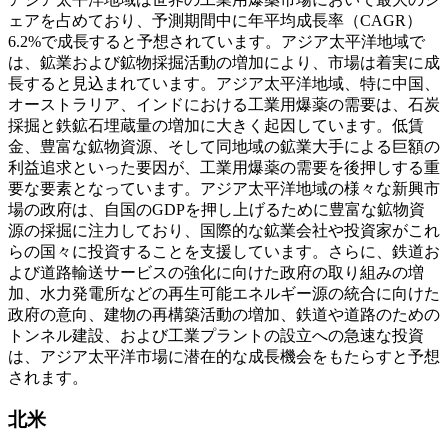
ェアを占めており、予測期間中に年平均成長率（CAGR）
6.2%で成長すると予想されています。アジア太平洋地域で
は、鉱業および鉱物採掘活動の増加により、市場は着実に成
長すると見込まれています。アジア太平洋地域、特に中国、
オーストラリア、インドにおける工業用爆薬の需要は、石炭
採掘と鉄鉱石埋蔵量の増加に大きく起因しています。低賃
金、豊富な鉱物資源、そして同地域の鉱業大手による巨額の
利益追求といった要因が、工業用爆薬の需要を後押しする重
要な要素となっています。アジア太平洋地域の様々な新興市
場の政府は、自国のGDPを押し上げるために豊富な鉱物資
源の採掘に注力しており、国際的な鉱業会社や投資家がこれ
らの国々に投資することを支援しています。さらに、鉄道お
よび道路輸送サービスの強化に向けた政府の取り組みの増
加、水力発電所などの再生可能エネルギー源の統合に向けた
政府の意向、建物の再構築活動の増加、鉄道や道路のための
トンネル建設、および工業プラントの設立への急速な投資
は、アジア太平洋市場に潜在的な成長機会をもたらすと予想
されます。
北米