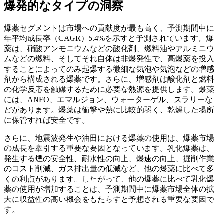
爆発的なタイプの洞察
爆薬セグメントは市場への貢献度が最も高く、予測期間中に
年平均成長率（CAGR）5.4%を示すと予測されています。爆
薬は、硝酸アンモニウムなどの酸化剤、燃料油やアルミニウ
ムなどの燃料、そしてそれ自体は非爆発性で、高爆薬を投入
することによってのみ起爆する微細な気泡や気泡などの増感
剤から構成される爆薬です。さらに、増感剤は酸化剤と燃料
の化学反応を触媒するために必要な熱源を提供します。爆薬
には、ANFO、エマルジョン、ウォーターゲル、スラリーな
どがあります。爆薬は衝撃や熱に比較的弱く、乾燥した場所
に保管すれば安全です。
さらに、地震波発生や油田における爆薬の使用は、爆薬市場
の成長を牽引する重要な要因となっています。乳化爆薬は、
発生する煙の安全性、耐水性の向上、爆速の向上、掘削作業
のコスト削減、ガス排出量の低減など、他の爆薬に比べて多
くの利点があります。したがって、他の爆薬に比べて乳化爆
薬の使用が増加することは、予測期間中に爆薬市場全体の拡
大に収益性の高い機会をもたらすと予想される重要な要因で
す。