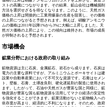
価格の上昇は硝酸アンモニウムのコストを上昇させ、製造コ
ストの高騰につながります。その結果、鉱山会社は機械掘削
方法を選択せざるを得なくなります。このように、天然ガス
価格の上昇は間接的に工業用爆薬の生産を阻害し、その価格
の上昇につながると予想されます。例えば、硝酸アンモニウ
ムの価格は2011年以降1%から3%に大幅に上昇しました。天
然ガス価格の上昇により、この傾向は維持され、市場の成長
が抑制されると予想されます。
市場機会
鉱業分野における政府の取り組み
鉱物資源は主に石炭、金属鉱石、岩石から成ります。石炭は
電力の主要な原料ですが、アルミニウムとボーキサイトは建
設業や自動車産業において不可欠な資源です。石膏はセメン
ト、壁板、石膏、土壌改良剤、硬化遅延剤の製造に使用され
ます。したがって、石油や天然ガスが豊富な国と同様に、鉱
物資源が豊富な国も鉱物資源を活用してマクロ経済の安定性
を強化することができます。鉱業活動がないと鉱物輸入への
依存度が高まり、経済的に不利になります。そのため、政府