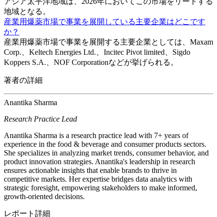
アジア太平洋地域は、2026年においてこの市場をリードする
地域となる。
産業用爆薬市場で事業を展開している主要企業はどこです
か？
産業用爆薬市場で事業を展開する主要企業としては、Maxam
Corp.、Keltech Energies Ltd.、Incitec Pivot limited、Sigdo
Koppers S.A.、NOF Corporationなどが挙げられる。
著者の詳細
Anantika Sharma
Research Practice Lead
Anantika Sharma is a research practice lead with 7+ years of
experience in the food & beverage and consumer products sectors.
She specializes in analyzing market trends, consumer behavior, and
product innovation strategies. Anantika's leadership in research
ensures actionable insights that enable brands to thrive in
competitive markets. Her expertise bridges data analytics with
strategic foresight, empowering stakeholders to make informed,
growth-oriented decisions.
レポート詳細