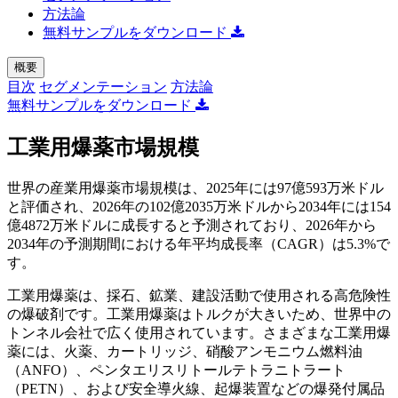
方法論
無料サンプルをダウンロード
概要
目次
セグメンテーション
方法論
無料サンプルをダウンロード
工業用爆薬市場規模
世界の産業用爆薬市場規模は、2025年には97億593万米ドル
と評価され、2026年の102億2035万米ドルから2034年には154
億4872万米ドルに成長すると予測されており、2026年から
2034年の予測期間における年平均成長率（CAGR）は5.3%で
す。
工業用爆薬は、採石、鉱業、建設活動で使用される高危険性
の爆破剤です。工業用爆薬はトルクが大きいため、世界中の
トンネル会社で広く使用されています。さまざまな工業用爆
薬には、火薬、カートリッジ、硝酸アンモニウム燃料油
（ANFO）、ペンタエリスリトールテトラニトラート
（PETN）、および安全導火線、起爆装置などの爆発付属品