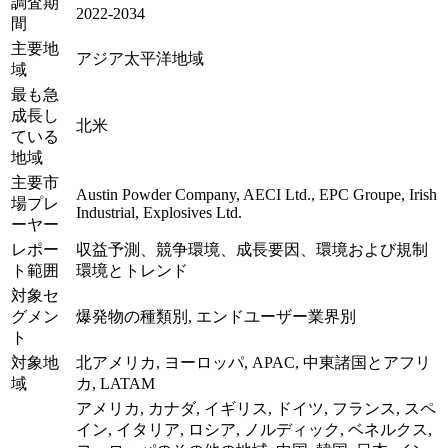
調査期
2022-2034
間
主要地
アジア太平洋地域
域
最も急
成長し
北米
ている
地域
主要市
Austin Powder Company, AECI Ltd., EPC Groupe, Irish
場プレ
Industrial, Explosives Ltd.
ーヤー
レポー
収益予測、競争環境、成長要因、環境および規制
ト範囲
環境とトレンド
対象セ
グメン
爆発物の種類別, エンドユーザー業界別
ト
対象地
北アメリカ, ヨーロッパ, APAC, 中東諸国とアフリ
域
カ, LATAM
アメリカ, カナダ, イギリス, ドイツ, フランス, スペ
イン, イタリア, ロシア, ノルディック, ベネルクス,