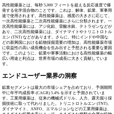
高性能爆薬とは、毎秒 5,000 フィートを超える反応速度で爆
発する化学混合物のことです。これは、解体、鉱業、軍事用
途で使用されます。高性能爆薬は、感度の大きさに応じて、
一次高性能爆薬と二次高性能爆薬にさらに分類されます。一
次高性能爆薬には、アジ化鉛、雷酸水銀、テトラゼンなどが
あり、二次高性能爆薬には、ダイナマイトやトリニトロトル
エン (TNT) などがあります。さらに、特にインドや中国な
どの新興国における鉱物採掘需要の増加は、高性能爆薬市場
に収益性の高い成長機会を生み出すと予想される重要な要因
です。このように、鉱業や軍事活動における高性能爆薬の幅
広い用途と利点は、世界市場の成長に大きく貢献していま
す。
エンドユーザー業界の洞察
鉱業セグメントは最大の市場シェアを占めており、予測期間
中に年平均成長率 (CAGR) 5.4% を示すと予測されていま
す。工業用爆薬は、従来の機械式ドリル、人力、露天掘り採
掘技術に取って代わりました。トリニトロトルエン (TNT)、
ダイナマイト、ANFO、エマルジョンなどの工業用爆薬は、