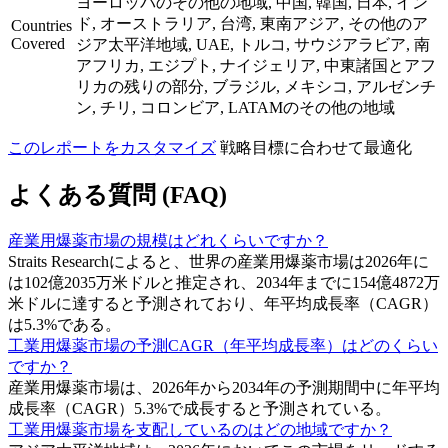
ヨーロッパのその他の地域, 中国, 韓国, 日本, イン
ド, オーストラリア, 台湾, 東南アジア, その他のア
Countries
Covered
ジア太平洋地域, UAE, トルコ, サウジアラビア, 南
アフリカ, エジプト, ナイジェリア, 中東諸国とアフ
リカの残りの部分, ブラジル, メキシコ, アルゼンチ
ン, チリ, コロンビア, LATAMのその他の地域
このレポートをカスタマイズ
戦略目標に合わせて最適化
よくある質問 (FAQ)
産業用爆薬市場の規模はどれくらいですか？
Straits Researchによると、世界の産業用爆薬市場は2026年に
は102億2035万米ドルと推定され、2034年までに154億4872万
米ドルに達すると予測されており、年平均成長率（CAGR）
は5.3%である。
工業用爆薬市場の予測CAGR（年平均成長率）はどのくらい
ですか？
産業用爆薬市場は、2026年から2034年の予測期間中に年平均
成長率（CAGR）5.3%で成長すると予測されている。
工業用爆薬市場を支配しているのはどの地域ですか？