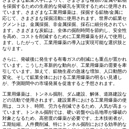
さまざまな鉱業大手によって、さまざまな種類の金属や鉱物
を採掘するための生産的な発破孔を実現するために使用され
ています。さまざまな工業用爆薬は、採掘する鉱物/金属に
応じて、さまざまな採掘活動に使用されます。世界の鉱業セ
グメントは、金属採掘、非金属採掘、採石に細分化されてい
ます。さまざまな炭鉱は、全体の掘削時間を節約し、安全性
を高め、コストを削減するために工業用爆薬を好んで使用し
ます。したがって、工業用爆薬の導入は実現可能な選択肢と
なります。
さらに、発破後に発生する有毒ガスの削減にも重点が置かれ
ています。こうした革新的な動向が、工業用爆薬の需要を牽
引しています。加えて、鉱物生産の急速な増加、人口動態の
変化、そして鉱業全体における工業用爆薬の明るい見通し
が、予測期間中の市場発展を促進すると予想されます。
工業用爆薬は、トンネル掘削、ダム建設、解体、道路建設な
どの活動で使用されます。建設業界における工業用爆薬の使
用は、コスト、時間、労力を削減できるため、人気が高まっ
ています。トンネル掘削では、硬い岩盤や山岳地帯が爆破の
対象となるため、高密度の爆薬が必要です。土木技術者が、
工期短縮、人件費削減、特にトンネル掘削における効率的な