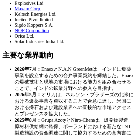
Explosives Ltd.
Maxam Corp.
Keltech Energies Ltd.
Incitec Pivot limited
Sigdo Koppers S.A.
NOF Corporation
Orica Ltd.
Solar Industries India Ltd.
主要な業界動向
2026年7月：
EnaexとN.A.N GreenMetは、インドに爆薬
事業を設立するための合弁事業契約を締結した。Enaex
の爆破技術と現地の市場における能力を組み合わせる
ことで、インドの鉱業分野への参入を目指す。
2026年5月：
オリカは、ネルソン・ブラザーズの北米に
おける爆薬事業を買収することで合意に達し、米国に
おける採石および建設業界への直接的な市場アクセス
とプレゼンスを拡大した。
2025年8月：
Grupa AzotyとNitro-Chemは、爆発物製造、
原材料供給網の確保、ポーランドにおける新たなTNT
製造施設の資金調達に関して協力するための意向書に