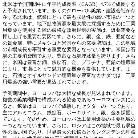
北米は予測期間中に年平均成長率（CAGR）4.7%で成長する
と予測されています。多くのグローバル鉱業・建設会社が存
在する北米は、鉱業にとって最も収益性の高い市場の一つと
なっています。地下鉱物資源を最大限に採掘するために工業
用爆薬を使用する際の厳格な政府規制の実施は、爆薬需要を
押し上げる重要な要因です。さらに、銅、金、鉄、亜鉛など
の貴金属、特にメキシコと米国からの需要増加は、この地域
の市場成長を牽引する重要な要因となっています。米国は石
炭の主要消費国であり、豊富な石炭埋蔵量を誇ります。さら
に、米国は豊富な銅、鉄鉱石、金、プラチナ、亜鉛の埋蔵量
により、市場にとって魅力的な機会を提供しています。ま
た、石油とオイルサンドの埋蔵量が豊富なカナダでは、工業
用爆薬の強い需要が見込まれています。
予測期間中、ヨーロッパは大幅な成長が見込まれています。
複数の鉱業機関で構成される協会であるユーロマインズによ
ると、鉱業はヨーロッパで成熟したセクターの一つであり、
主にアルミニウム、鉄鉱石、ボーキサイト、銀、金を採掘し
ています。そのため、ヨーロッパは工業用爆薬の主要地域の
一つとなっています。さらに、ロシアはこの地域で最も収益
性の高い国であり、世界最大の鉄鉱石とタングステンの埋蔵