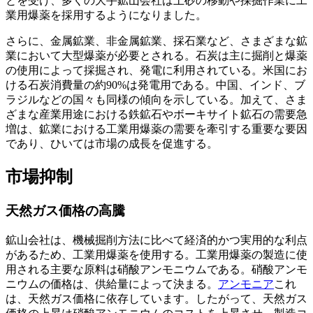
とを受け、多くの大手鉱山会社は土砂の移動や採掘作業に工
業用爆薬を採用するようになりました。
さらに、金属鉱業、非金属鉱業、採石業など、さまざまな鉱
業において大型爆薬が必要とされる。石炭は主に掘削と爆薬
の使用によって採掘され、発電に利用されている。米国にお
ける石炭消費量の約90%は発電用である。中国、インド、ブ
ラジルなどの国々も同様の傾向を示している。加えて、さま
ざまな産業用途における鉄鉱石やボーキサイト鉱石の需要急
増は、鉱業における工業用爆薬の需要を牽引する重要な要因
であり、ひいては市場の成長を促進する。
市場抑制
天然ガス価格の高騰
鉱山会社は、機械掘削方法に比べて経済的かつ実用的な利点
があるため、工業用爆薬を使用する。工業用爆薬の製造に使
用される主要な原料は硝酸アンモニウムである。硝酸アンモ
ニウムの価格は、供給量によって決まる。
アンモニア
これ
は、天然ガス価格に依存しています。したがって、天然ガス