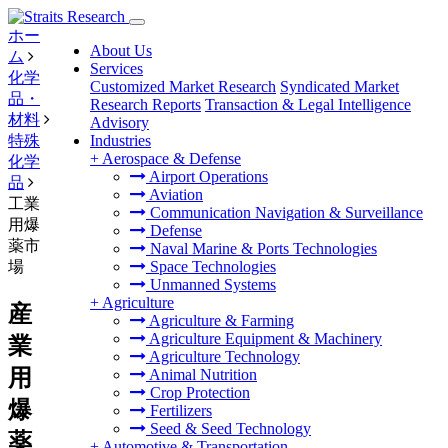
ホー
About Us
ム
Services
化学
Customized Market Research
Syndicated Market
品・
Research Reports
Transaction & Legal Intelligence
材料
Advisory
特殊
Industries
+
Aerospace & Defense
化学
Airport Operations
品
Aviation
工業
Communication Navigation & Surveillance
用爆
Defense
薬市
Naval Marine & Ports Technologies
場
Space Technologies
Unmanned Systems
+
Agriculture
産
Agriculture & Farming
Agriculture Equipment & Machinery
業
Agriculture Technology
用
Animal Nutrition
Crop Protection
爆
Fertilizers
Seed & Seed Technology
薬
+
Automotive & Transportation