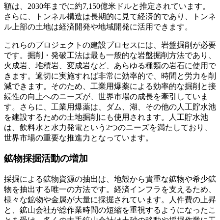
額は、2030年までに約7,150億米ドルと推定されています。
さらに、トンネル構造は長期的に見て経済的であり、トンネ
ル上部の土地は経済開発や地域開発に活用できます。
これらのプロジェクトの建設プロセスには、岩盤掘削が必要
です。掘削・発破工法は最も一般的な岩盤掘削方法であり、
火成岩、堆積岩、変成岩など、あらゆる種類の岩石に使用で
きます。適切に実施すれば非常に効率的で、時間と労力を削
減できます。そのため、工業用爆薬による効率的な掘削と接
続性の向上へのニーズが、世界市場の成長を牽引していま
す。さらに、工業用爆薬は、ダム、湖、その他の人工貯水池
を建設するための土地掘削にも使用されます。人工貯水池
は、飲料水と水力発電という2つのニーズを満たしており、
世界市場の重要な推進力となっています。
鉱物採掘活動の増加
採掘による鉱物資源の抽出は、地殻から貴重な鉱物や希少鉱
物を抽出する唯一の方法です。経済インフラを支えるため、
様々な鉱物や金属が大量に採掘されています。人件費の上昇
と、鉱山会社が総作業時間の短縮を重視するようになったこ