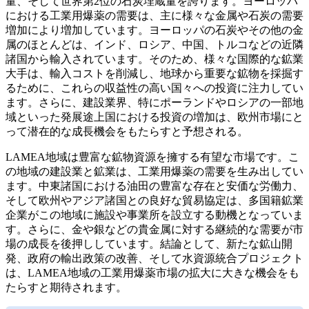
量、そして世界第2位の石炭埋蔵量を誇ります。ヨーロッパ
における工業用爆薬の需要は、主に様々な金属や石炭の需要
増加により増加しています。ヨーロッパの石炭やその他の金
属のほとんどは、インド、ロシア、中国、トルコなどの近隣
諸国から輸入されています。そのため、様々な国際的な鉱業
大手は、輸入コストを削減し、地球から重要な鉱物を採掘す
るために、これらの収益性の高い国々への投資に注力してい
ます。さらに、建設業界、特にポーランドやロシアの一部地
域といった発展途上国における投資の増加は、欧州市場にと
って潜在的な成長機会をもたらすと予想される。
LAMEA地域は豊富な鉱物資源を擁する有望な市場です。こ
の地域の建設業と鉱業は、工業用爆薬の需要を生み出してい
ます。中東諸国における油田の豊富な存在と安価な労働力、
そして欧州やアジア諸国との良好な貿易協定は、多国籍鉱業
企業がこの地域に施設や事業所を設立する動機となっていま
す。さらに、金や銀などの貴金属に対する継続的な需要が市
場の成長を後押ししています。結論として、新たな鉱山開
発、政府の輸出政策の改善、そして水資源統合プロジェクト
は、LAMEA地域の工業用爆薬市場の拡大に大きな機会をも
たらすと期待されます。