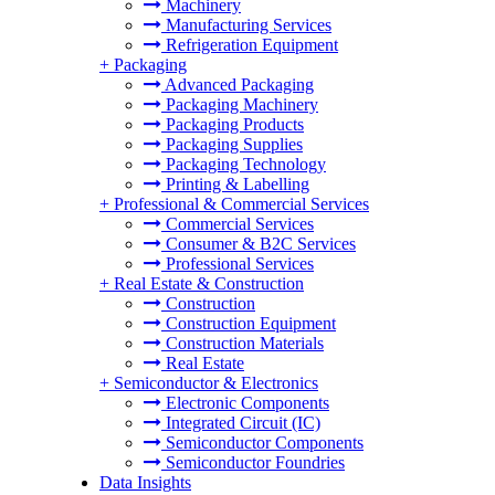
Machinery
Manufacturing Services
Refrigeration Equipment
+
Packaging
Advanced Packaging
Packaging Machinery
Packaging Products
Packaging Supplies
Packaging Technology
Printing & Labelling
+
Professional & Commercial Services
Commercial Services
Consumer & B2C Services
Professional Services
+
Real Estate & Construction
Construction
Construction Equipment
Construction Materials
Real Estate
+
Semiconductor & Electronics
Electronic Components
Integrated Circuit (IC)
Semiconductor Components
Semiconductor Foundries
Data Insights