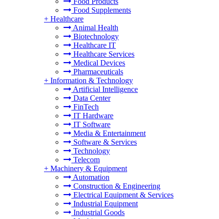
Food Products
Food Supplements
+
Healthcare
Animal Health
Biotechnology
Healthcare IT
Healthcare Services
Medical Devices
Pharmaceuticals
+
Information & Technology
Artificial Intelligence
Data Center
FinTech
IT Hardware
IT Software
Media & Entertainment
Software & Services
Technology
Telecom
+
Machinery & Equipment
Automation
Construction & Engineering
Electrical Equipment & Services
Industrial Equipment
Industrial Goods