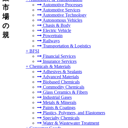
Automotive Processes
市
Automotive Services
Automotive Technology
場
Autonomous Vehicles
の
Chasis & Body
Electric Vehicle
規
Powertrain
Railways
Transportation & Logistics
+
BFSI
Financial Services
Insurance Services
+
Chemicals & Materials
Adhesives & Sealants
Advanced Materials
Biobased Chemicals
Commodity Chemicals
Glass Ceramics & Fibers
Industrial Gases
Metals & Minerals
Paints & Coatings
Plastics, Polymers, and Elastomers
Specialty Chemicals
Water & Wastewater Treatment