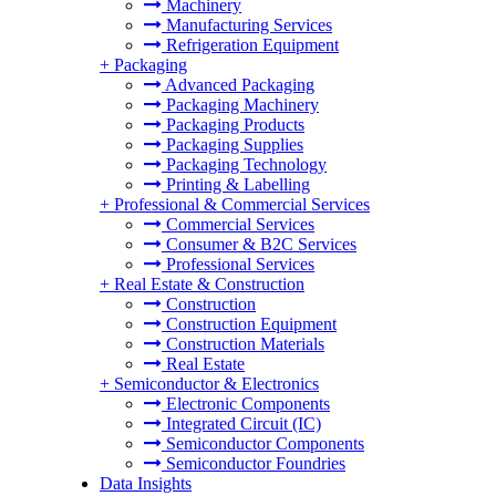
Machinery
Manufacturing Services
Refrigeration Equipment
+
Packaging
Advanced Packaging
Packaging Machinery
Packaging Products
Packaging Supplies
Packaging Technology
Printing & Labelling
+
Professional & Commercial Services
Commercial Services
Consumer & B2C Services
Professional Services
+
Real Estate & Construction
Construction
Construction Equipment
Construction Materials
Real Estate
+
Semiconductor & Electronics
Electronic Components
Integrated Circuit (IC)
Semiconductor Components
Semiconductor Foundries
Data Insights