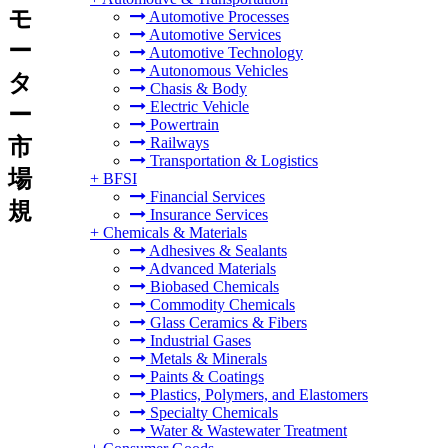
モ
Automotive Processes
Automotive Services
ー
Automotive Technology
Autonomous Vehicles
タ
Chasis & Body
Electric Vehicle
ー
Powertrain
市
Railways
Transportation & Logistics
場
+
BFSI
Financial Services
規
Insurance Services
+
Chemicals & Materials
Adhesives & Sealants
Advanced Materials
Biobased Chemicals
Commodity Chemicals
Glass Ceramics & Fibers
Industrial Gases
Metals & Minerals
Paints & Coatings
Plastics, Polymers, and Elastomers
Specialty Chemicals
Water & Wastewater Treatment