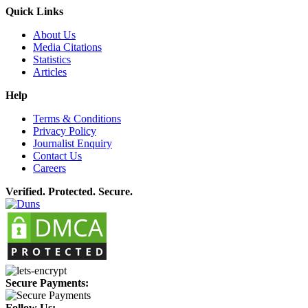
Quick Links
About Us
Media Citations
Statistics
Articles
Help
Terms & Conditions
Privacy Policy
Journalist Enquiry
Contact Us
Careers
Verified. Protected. Secure.
Secure Payments:
Follow Us: