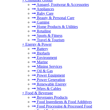
+
Consumer Goods
Apparel, Footwear & Accessories
Appliances
Baby Care
Beauty & Personal Care
Gaming
Home Products & Utilities
Retailing
Sports & Fitness
Travel & Tourism
+
Energy & Power
Battery
Biofuels
Environment
Marine
Mining Services
Oil & Gas
Power Equipment
Power Generation
Renewable Energy
Wires & Cables
+
Food & Beverage
Beverages Products
Food Ingredients & Food Additives
Food Processing & Processed Food