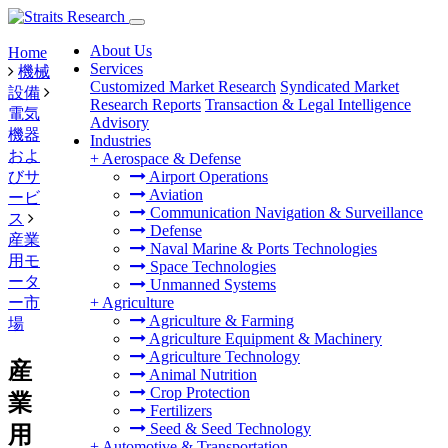
About Us
Home
Services
機械
Customized Market Research
Syndicated Market
設備
Research Reports
Transaction & Legal Intelligence
電気
Advisory
機器
Industries
およ
+
Aerospace & Defense
びサ
Airport Operations
Aviation
ービ
Communication Navigation & Surveillance
ス
Defense
産業
Naval Marine & Ports Technologies
用モ
Space Technologies
ータ
Unmanned Systems
ー市
+
Agriculture
Agriculture & Farming
場
Agriculture Equipment & Machinery
Agriculture Technology
産
Animal Nutrition
Crop Protection
業
Fertilizers
Seed & Seed Technology
用
+
Automotive & Transportation