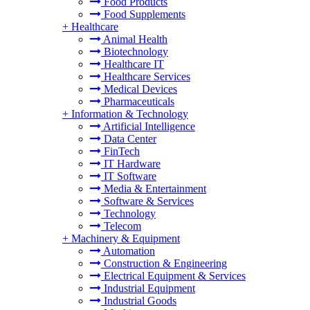
Food Products
Food Supplements
+
Healthcare
Animal Health
Biotechnology
Healthcare IT
Healthcare Services
Medical Devices
Pharmaceuticals
+
Information & Technology
Artificial Intelligence
Data Center
FinTech
IT Hardware
IT Software
Media & Entertainment
Software & Services
Technology
Telecom
+
Machinery & Equipment
Automation
Construction & Engineering
Electrical Equipment & Services
Industrial Equipment
Industrial Goods