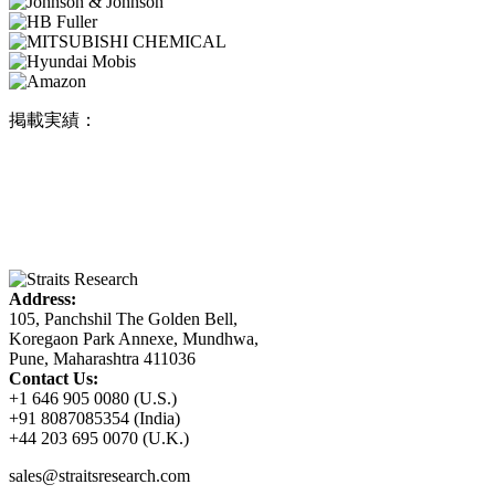
掲載実績：
Address:
105, Panchshil The Golden Bell,
Koregaon Park Annexe, Mundhwa,
Pune, Maharashtra 411036
Contact Us:
+1 646 905 0080 (U.S.)
+91 8087085354 (India)
+44 203 695 0070 (U.K.)
sales@straitsresearch.com