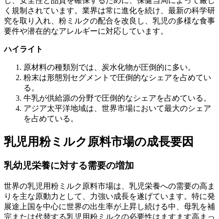
し、安全性と品質を確保するために、保健当局によって厳し
く規制されています。業界は常に進化を続け、最新の科学研
究を取り入れ、粉ミルクの配合を改良し、乳児の多様な食事
要件や潜在的なアレルギーに対応しています。
ハイライト
原材料の種類別では、炭水化物が圧倒的に多い。
粉末は形態別セグメントで圧倒的なシェアを占めてい
る。
牛乳が供給源の分野で圧倒的なシェアを占めている。
アジア太平洋地域は、世界市場において最大のシェア
を占めている。
乳児用粉ミルク原料市場の成長要因
乳幼児栄養に対する需要の増加
世界の乳児用粉ミルク原料市場は、乳児栄養への需要の高ま
りを主な原動力として、力強い成長を遂げています。特に発
展途上国を中心に世界の出生率が上昇し続ける中、母乳を補
完または代替する乳児用粉ミルクの必要性はますます高まっ