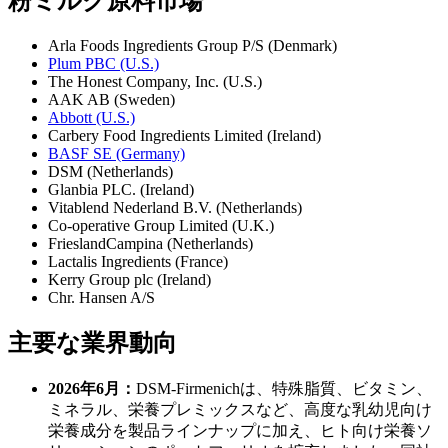
粉ミルク原料市場
Arla Foods Ingredients Group P/S (Denmark)
Plum PBC (U.S.)
The Honest Company, Inc. (U.S.)
AAK AB (Sweden)
Abbott (U.S.)
Carbery Food Ingredients Limited (Ireland)
BASF SE (Germany)
DSM (Netherlands)
Glanbia PLC. (Ireland)
Vitablend Nederland B.V. (Netherlands)
Co-operative Group Limited (U.K.)
FrieslandCampina (Netherlands)
Lactalis Ingredients (France)
Kerry Group plc (Ireland)
Chr. Hansen A/S
主要な業界動向
2026年6月：
DSM-Firmenichは、特殊脂質、ビタミン、
ミネラル、栄養プレミックスなど、高度な乳幼児向け
栄養成分を製品ラインナップに加え、ヒト向け栄養ソ