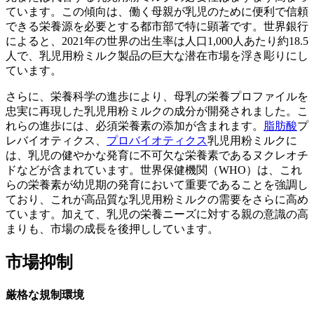
ています。この傾向は、働く母親が乳児のために便利で信頼
できる栄養源を必要とする都市部で特に顕著です。世界銀行
によると、2021年の世界の出生率は人口1,000人あたり約18.5
人で、乳児用粉ミルク製品の巨大な潜在市場を浮き彫りにし
ています。
さらに、栄養科学の進歩により、母乳の栄養プロファイルを
忠実に再現した乳児用粉ミルクの成分が開発されました。こ
れらの進歩には、必須栄養素の添加が含まれます。
脂肪酸
プ
レバイオティクス、
プロバイオティクス
乳児用粉ミルクに
は、乳児の健やかな発育に不可欠な栄養素であるヌクレオチ
ドなどが含まれています。世界保健機関（WHO）は、これ
らの栄養素が幼児期の発育において重要であることを強調し
ており、これが高品質な乳児用粉ミルクの需要をさらに高め
ています。加えて、乳児の栄養ニーズに対する親の意識の高
まりも、市場の成長を後押ししています。
市場抑制
厳格な規制環境