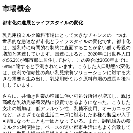
市場機会
都市化の進展とライフスタイルの変化
乳児用粉ミルク原料市場にとって大きなチャンスの一つは、
世界的な急速な都市化とライフスタイルの変化です。都市化
は、授乳時に時間的な制約に直面することが多い働く母親の
増加と関連しています。国連によると、2020年には世界人口
の56.2%が都市部に居住しており、この割合は2050年までに
68%に達すると予測されています。こうした人口動態の変化
は、便利で信頼性の高い乳児栄養ソリューションに対する大
きな需要を生み出し、乳児用粉ミルク原料市場の成長を後押
ししています。
さらに、共働き世帯の増加に伴い可処分所得が増加し、親は
高級な乳幼児栄養製品に投資できるようになった。こうした
支出の増加は、低アレルゲン性、乳糖不使用、オーガニック
など、さまざまな食生活ニーズに対応した多様な製品が入手
可能になったことも一因となっている。また、調乳済みの粉
ミルクの利便性は、ペースの速い都市生活にもよく合致して