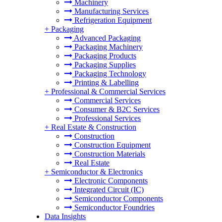
Machinery
Manufacturing Services
Refrigeration Equipment
+
Packaging
Advanced Packaging
Packaging Machinery
Packaging Products
Packaging Supplies
Packaging Technology
Printing & Labelling
+
Professional & Commercial Services
Commercial Services
Consumer & B2C Services
Professional Services
+
Real Estate & Construction
Construction
Construction Equipment
Construction Materials
Real Estate
+
Semiconductor & Electronics
Electronic Components
Integrated Circuit (IC)
Semiconductor Components
Semiconductor Foundries
Data Insights