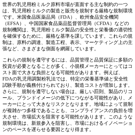
世界の乳児用粉ミルク原料市場が直面する主な制約の一つ
は、乳児用粉ミルクの製造と販売を規制する厳格な規制環境
です。米国食品医薬品局（FDA）、欧州食品安全機関
（EFSA）、中国国家食品薬品監督管理局（CFDA）などの
規制機関は、乳児用粉ミルク製品の安全性と栄養価の適切性
を確保するために、厳格な基準を課しています。これらの規
制は、原料の調達、製造工程、表示、マーケティング上の主
張など、さまざまな側面を網羅しています。
これらの規制を遵守するには、品質管理と品質保証に多額の
投資が必要となることが多く、小規模メーカーにとってはコ
スト面で大きな負担となる可能性があります。例えば、
FDAの乳児用調製粉乳法では、特定の栄養基準値と安全性
試験手順が義務付けられており、製造コストが増加します。
さらに、規制を遵守しない場合は、厳しい罰則、製品のリコ
ール、ブランドイメージの低下につながる可能性があり、メ
ーカーにとって大きなリスクとなります。地域によって規制
が複雑かつ多様であることも、コンプライアンスの負担を増
大させ、市場拡大を阻害する可能性があります。このような
規制環境は、新規参入を阻害し、市場におけるイノベーショ
ンのペースを遅らせる要因となり得ます。