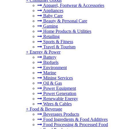
+
Consumer Goods
Apparel, Footwear & Accessories
Appliances
Baby Care
Beauty & Personal Care
Gaming
Home Products & Utilities
Retailing
Sports & Fitness
Travel & Tourism
+
Energy & Power
Battery
Biofuels
Environment
Marine
Mining Services
Oil & Gas
Power Equipment
Power Generation
Renewable Energy
Wires & Cables
+
Food & Beverage
Beverages Products
Food Ingredients & Food Additives
Food Processing & Processed Food