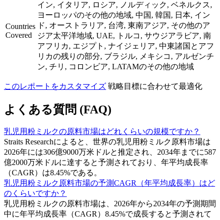
イン, イタリア, ロシア, ノルディック, ベネルクス,
ヨーロッパのその他の地域, 中国, 韓国, 日本, イン
ド, オーストラリア, 台湾, 東南アジア, その他のア
Countries
Covered
ジア太平洋地域, UAE, トルコ, サウジアラビア, 南
アフリカ, エジプト, ナイジェリア, 中東諸国とアフ
リカの残りの部分, ブラジル, メキシコ, アルゼンチ
ン, チリ, コロンビア, LATAMのその他の地域
このレポートをカスタマイズ
戦略目標に合わせて最適化
よくある質問 (FAQ)
乳児用粉ミルクの原料市場はどれくらいの規模ですか？
Straits Researchによると、世界の乳児用粉ミルク原料市場は
2026年には306億9000万米ドルと推定され、2034年までに587
億2000万米ドルに達すると予測されており、年平均成長率
（CAGR）は8.45%である。
乳児用粉ミルク原料市場の予測CAGR（年平均成長率）はど
のくらいですか？
乳児用粉ミルクの原料市場は、2026年から2034年の予測期間
中に年平均成長率（CAGR）8.45%で成長すると予測されて