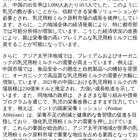
人、中国の出生率は1,000人あたり10.5人でした。このように
乳児の数が多いことから、信頼できる栄養ソリューションが
必要とされ、乳児用粉ミルク原料市場の成長を後押ししてい
ます。さらに、この地域全体の経済発展により、特に都市部
では可処分所得が増加しています。こうした経済状況の改善
により、親は栄養価の高いプレミアムな乳児用粉ミルクに投
資することが可能になっています。
さらに、アジア太平洋地域では、プレミアムおよびオーガニ
ックの乳児用粉ミルクへの需要が高まっています。例えば、
中国市場では、食品安全への懸念と自然製品への嗜好を背景
に、オーガニックで高品質な乳児用粉ミルクの需要が大幅に
増加しています。2021年の中国における乳児用粉ミルクの市
場規模は230億米ドルと推定され、力強い成長軌道を示して
います。また、同地域の政府は、さまざまな取り組みや啓発
プログラムを通じて、乳児の栄養改善にますます注力してい
ます。例えば、インドの国家栄養ミッション（Poshan
Abhiyaan）は、栄養不足の削減と健康的な食習慣の促進を目
指しており、強化乳児用粉ミルクの需要を押し上げていま
す。これらの要因が総合的に、アジア太平洋地域が世界の乳
児用粉ミルク原料市場で重要な地位を占める要因となってお