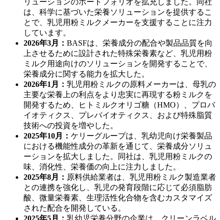
リューションのポートフォリオを拡充しました。同社
は、科学に基づいた栄養ソリューションを提供するこ
とで、乳児用粉ミルクメーカーを支援することに注力
しています。
2026年3月：
BASFは、栄養成分の配合や製品品質を向
上させるために設計された特殊栄養素など、乳児用粉
ミルク用途向けのソリューションを開発することで、
栄養成分に関する能力を拡大した。
2026年1月：
乳児用粉ミルクの原料メーカーは、母乳の
主要な栄養上の利点をより忠実に再現する粉ミルクを
開発するため、ヒトミルクオリゴ糖（HMO）、プロバ
イオティクス、プレバイオティクス、および特殊脂質
技術への投資を増やした。
2025年10月：
ケリーグループは、乳幼児向け栄養製品
における機能性成分の革新を通じて、栄養成分ソリュ
ーションを拡大しました。同社は、乳児用粉ミルクの
味、消化性、栄養価の向上に注力しました。
2025年8月：
原料供給業者は、乳児用粉ミルク製造業者
との連携を強化し、乳児の発育段階に応じて必須脂肪
酸、微量栄養素、生理活性化合物を含むカスタマイズ
された配合を開発している。
2025年5月：
乳幼児栄養分野の企業は、クリーンラベル