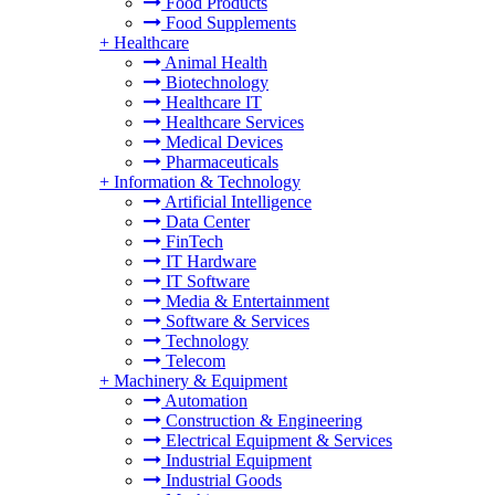
Food Products
Food Supplements
+
Healthcare
Animal Health
Biotechnology
Healthcare IT
Healthcare Services
Medical Devices
Pharmaceuticals
+
Information & Technology
Artificial Intelligence
Data Center
FinTech
IT Hardware
IT Software
Media & Entertainment
Software & Services
Technology
Telecom
+
Machinery & Equipment
Automation
Construction & Engineering
Electrical Equipment & Services
Industrial Equipment
Industrial Goods