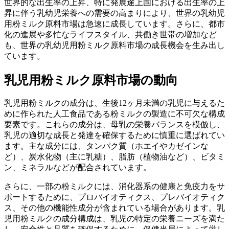
世界的な出生率の上昇、特に発展途上国における出生率の上
昇に伴う乳幼児栄養への需要の高まりにより、世界の乳幼児
用粉ミルク原料市場は急速に成長しています。さらに、都市
化の進展や多忙なライフスタイル、共働き世帯の増加など
も、世界の乳幼児用粉ミルク原料市場の成長機会を生み出し
ています。
乳児用粉ミルク原料市場の動向
乳児用粉ミルクの成分は、生後12ヶ月未満の乳児に与えるた
めに作られた人工食品である粉ミルクの製造に不可欠な構成
要素です。これらの成分は、母乳の栄養バランスを模倣し、
乳児の適切な成長と発達を確保するために慎重に選ばれてい
ます。主な成分には、タンパク質（ホエイやカゼインな
ど）、炭水化物（主に乳糖）、脂肪（植物油など）、ビタミ
ン、ミネラルなどが配合されています。
さらに、一部の粉ミルクには、消化器系の健康と免疫力をサ
ポートするために、プロバイオティクス、プレバイオティク
ス、その他の機能性成分が含まれている場合があります。乳
児用粉ミルクの成分構成は、乳児の特定の栄養ニーズを満た