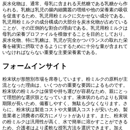
炭水化物は、通常、母乳に含まれる天然糖である乳糖から作
られる。乳糖は乳児の腸内細菌叢の増殖や他の栄養素の吸収
を促進するため、乳児用粉ミルクに欠かせない成分である。
乳児用粉ミルクの成分構成の大部分を炭水化物が占めている
ことが、その圧倒的な割合の理由である。乳児用粉ミルクは
母乳の栄養プロファイルを模倣することを目的としており、
炭水化物、特に乳糖は、乳児が完全かつバランスの取れた栄
養を確実に摂取できるようにするために十分な量が含まれて
いなければならない重要な主要栄養素である。
フォームインサイト
粉末状が形態別市場を席巻しています。粉ミルクの原料が主
流となった理由は、いくつかの重要な要因によるものです。
粉末状の粉ミルクは保管や持ち運びが容易なため、親にとっ
て理想的な選択肢となっています。液体状のものよりも賞味
期限が長いため、備蓄しやすく、無駄も少なくなります。さ
らに、粉末状は製造コストや大量購入コストが安いため、製
造業者と消費者の双方にメリットがあります。また、粉末状
の粉ミルクは汎用性が高く、水で簡単に溶かすことができる
ため、介護者はより柔軟な授乳方法を選択できます。加え