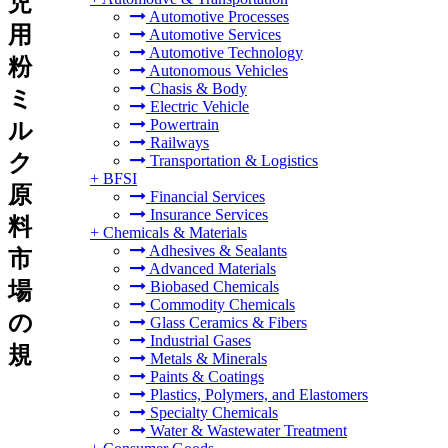
児
Automotive Processes
用
Automotive Services
Automotive Technology
粉
Autonomous Vehicles
Chasis & Body
ミ
Electric Vehicle
Powertrain
ル
Railways
ク
Transportation & Logistics
+
BFSI
原
Financial Services
Insurance Services
料
+
Chemicals & Materials
Adhesives & Sealants
市
Advanced Materials
場
Biobased Chemicals
Commodity Chemicals
の
Glass Ceramics & Fibers
Industrial Gases
規
Metals & Minerals
Paints & Coatings
Plastics, Polymers, and Elastomers
Specialty Chemicals
Water & Wastewater Treatment