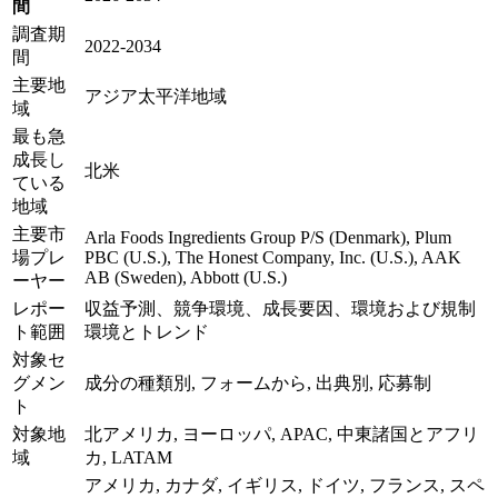
間
調査期
2022-2034
間
主要地
アジア太平洋地域
域
最も急
成長し
北米
ている
地域
主要市
Arla Foods Ingredients Group P/S (Denmark), Plum
場プレ
PBC (U.S.), The Honest Company, Inc. (U.S.), AAK
AB (Sweden), Abbott (U.S.)
ーヤー
レポー
収益予測、競争環境、成長要因、環境および規制
ト範囲
環境とトレンド
対象セ
グメン
成分の種類別, フォームから, 出典別, 応募制
ト
対象地
北アメリカ, ヨーロッパ, APAC, 中東諸国とアフリ
域
カ, LATAM
アメリカ, カナダ, イギリス, ドイツ, フランス, スペ