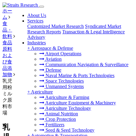
ホー
About Us
ム
Services
食
Customized Market Research
Syndicated Market
品・
Research Reports
Transaction & Legal Intelligence
飲料
Advisory
食品
Industries
+
Aerospace & Defense
原料
Airport Operations
およ
Aviation
び食
Communication Navigation & Surveillance
品添
Defense
加物
Naval Marine & Ports Technologies
乳児
Space Technologies
Unmanned Systems
用粉
+
Agriculture
ミル
Agriculture & Farming
ク原
Agriculture Equipment & Machinery
料市
Agriculture Technology
場
Animal Nutrition
Crop Protection
Fertilizers
乳
Seed & Seed Technology
+
Automotive & Transportation