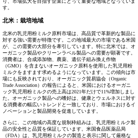
り、市場拡大を目指す企業にとって重要な地域となっていま
す。
北米：栽培地域
北米の乳児用粉ミルク原料市場は、高品質で革新的な製品に
対する強い需要が特徴です。この地域最大の市場である米国
が、この需要の大部分を牽引しています。特に北米では、オ
ーガニック製品やクリーンラベル製品への需要が顕著です。
消費者は、合成添加物、農薬、遺伝子組み換え作物
（GMO）を含まないオーガニック原料を使用した乳児用粉
ミルクをますます求めるようになっています。この傾向は市
場にも反映されており、オーガニック貿易協会（O​​rganic
Trade Association）の報告によると、米国におけるオーガニ
ック乳児用粉ミルクの売上高は2021年だけで11%増加しまし
た。オーガニック製品への嗜好は、健康とウェルネスに対す
る消費者の幅広いトレンドと一致しており、市場におけるイ
ノベーションと製品開発を促進しています。
さらに、この地域の高度な規制枠組みは、乳児用粉ミルク製
品の安全性と品質を保証しています。米国食品医薬品局
（FDA）は、乳児用粉ミルクの製造と表示に関して厳格な