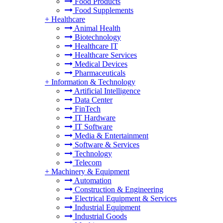
Food Products
Food Supplements
+
Healthcare
Animal Health
Biotechnology
Healthcare IT
Healthcare Services
Medical Devices
Pharmaceuticals
+
Information & Technology
Artificial Intelligence
Data Center
FinTech
IT Hardware
IT Software
Media & Entertainment
Software & Services
Technology
Telecom
+
Machinery & Equipment
Automation
Construction & Engineering
Electrical Equipment & Services
Industrial Equipment
Industrial Goods