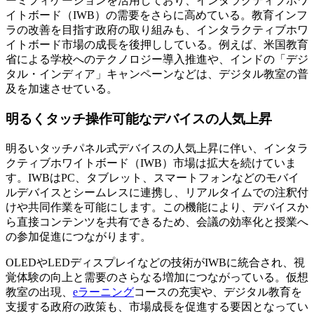
ーミフィケーションを活用しており、インタラクティブホワ
イトボード（IWB）の需要をさらに高めている。教育インフ
ラの改善を目指す政府の取り組みも、インタラクティブホワ
イトボード市場の成長を後押ししている。例えば、米国教育
省による学校へのテクノロジー導入推進や、インドの「デジ
タル・インディア」キャンペーンなどは、デジタル教室の普
及を加速させている。
明るくタッチ操作可能なデバイスの人気上昇
明るいタッチパネル式デバイスの人気上昇に伴い、インタラ
クティブホワイトボード（IWB）市場は拡大を続けていま
す。IWBはPC、タブレット、スマートフォンなどのモバイ
ルデバイスとシームレスに連携し、リアルタイムでの注釈付
けや共同作業を可能にします。この機能により、デバイスか
ら直接コンテンツを共有できるため、会議の効率化と授業へ
の参加促進につながります。
OLEDやLEDディスプレイなどの技術がIWBに統合され、視
覚体験の向上と需要のさらなる増加につながっている。仮想
教室の出現、
eラーニング
コースの充実や、デジタル教育を
支援する政府の政策も、市場成長を促進する要因となってい