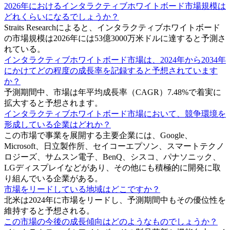
2026年におけるインタラクティブホワイトボード市場規模は
どれくらいになるでしょうか？
Straits Researchによると、インタラクティブホワイトボード
の市場規模は2026年には53億3000万米ドルに達すると予測さ
れている。
インタラクティブホワイトボード市場は、2024年から2034年
にかけてどの程度の成長率を記録すると予想されています
か？
予測期間中、市場は年平均成長率（CAGR）7.48%で着実に
拡大すると予想されます。
インタラクティブホワイトボード市場において、競争環境を
形成している企業はどれか？
この市場で事業を展開する主要企業には、Google、
Microsoft、日立製作所、セイコーエプソン、スマートテクノ
ロジーズ、サムスン電子、BenQ、シスコ、パナソニック、
LGディスプレイなどがあり、その他にも積極的に開発に取
り組んでいる企業がある。
市場をリードしている地域はどこですか？
北米は2024年に市場をリードし、予測期間中もその優位性を
維持すると予想される。
この市場の今後の成長傾向はどのようなものでしょうか？