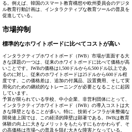
る。例えば、韓国のスマート教育構想や欧州委員会のデジタ
ル教育行動計画は、インタラクティブな教育ツールの普及を
促進している。
市場抑制
標準的なホワイトボードに比べてコストが高い
インタラクティブホワイトボード（IWB）市場が直面する大
きな課題の一つは、従来のホワイトボードに比べて価格が高
いことです。IWBの価格は1,500ドルから6,500ドル以上であ
るのに対し、従来のホワイトボードは25ドルから600ドル程
度です。この価格差は、追加の付属品、設置費用、そして実
用化のための継続的なトレーニングが必要となることに起因
しています。
予算が限られている学校、中小企業、非営利団体にとって、
インタラクティブホワイトボード（IWB）の導入コストは大
きな障壁となることが多い。特に、技術インフラが未整備な
開発途上国では、この経済的障壁は顕著である。IWBは教育
体験の向上に大きなメリットをもたらすにもかかわらず、そ
の高価格は市場への普及を阻む大きな障害となっている。