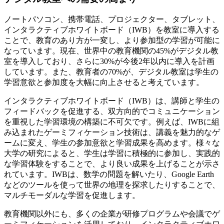
ノートパソコン、携帯電話、プロジェクター、タブレット、
インタラクティブホワイトボード（IWB）を教室に導入する
ことで、教育のあり方が一変し、より参加型の学習が可能に
なっています。現在、世界中の教育機関の45%がデジタル教
室を導入しており、さらに30%が今後2年以内に導入を計画
しています。また、教育者の70%が、デジタル教室は学生の
学習意欲と参加度を大幅に向上させると考えています。
インタラクティブホワイトボード（IWB）は、講師と学生の
フィードバックを促進する、双方向的でコミュニケーション
を重視した学習環境の構築に不可欠です。例えば、IWBに組
み込まれたゲーミフィケーション技術は、講義を魅力的なゲ
ームに変え、学生の参加意欲と学習成果を高めます。様々な
大学の研究によると、学生は学習に積極的に参加し、実践的
な学習体験をすることで、より良い成果を上げることが示さ
れています。IWBは、数学の問題を解いたり、Google Earth
などのツールを使って世界の地理を探求したりすることで、
マルチモーダルな学習を促進します。
教育機関以外にも、多くの企業が研修プログラムや会議でゲ