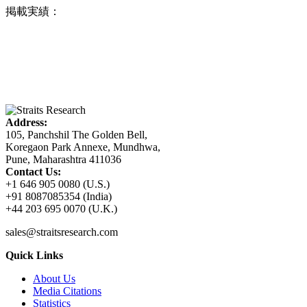
掲載実績：
Address:
105, Panchshil The Golden Bell,
Koregaon Park Annexe, Mundhwa,
Pune, Maharashtra 411036
Contact Us:
+1 646 905 0080 (U.S.)
+91 8087085354 (India)
+44 203 695 0070 (U.K.)
sales@straitsresearch.com
Quick Links
About Us
Media Citations
Statistics