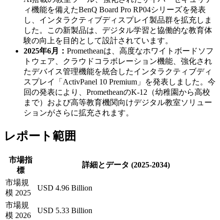
ィ機能を備えたBenQ Board Pro RP04シリーズを発表
し、インタラクティブディスプレイ製品群を拡充しま
した。この新製品は、デジタル学習と協働的な教育体
験の向上を目的として設計されています。
2025年6月：
Prometheanは、高度なホワイトボードソフ
トウェア、クラウドコラボレーション機能、強化され
たデバイス管理機能を統合したインタラクティブディ
スプレイ「ActivPanel 10 Premium」を発表しました。今
回の発表により、PrometheanのK-12（幼稚園から高校
まで）および高等教育機関向けデジタル教室ソ​​リュー
ションがさらに拡充されます。
レポート範囲
市場指
詳細とデータ (2025-2034)
標
市場規
USD 4.96 Billion
模 2025
市場規
USD 5.33 Billion
模 2026