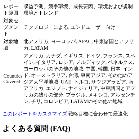
レポー
収益予測、競争環境、成長要因、環境および規制
ト範囲
環境とトレンド
対象セ
グメン
テクノロジーによる, エンドユーザー向け
ト
対象地
北アメリカ, ヨーロッパ, APAC, 中東諸国とアフリ
域
カ, LATAM
アメリカ, カナダ, イギリス, ドイツ, フランス, スペ
イン, イタリア, ロシア, ノルディック, ベネルクス,
ヨーロッパのその他の地域, 中国, 韓国, 日本, イン
ド, オーストラリア, 台湾, 東南アジア, その他のア
Countries
Covered
ジア太平洋地域, UAE, トルコ, サウジアラビア, 南
アフリカ, エジプト, ナイジェリア, 中東諸国とアフ
リカの残りの部分, ブラジル, メキシコ, アルゼンチ
ン, チリ, コロンビア, LATAMのその他の地域
このレポートをカスタマイズ
戦略目標に合わせて最適化
よくある質問 (FAQ)