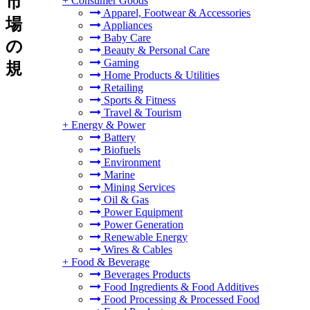
市
+
Consumer Goods
Apparel, Footwear & Accessories
場
Appliances
Baby Care
の
Beauty & Personal Care
Gaming
規
Home Products & Utilities
Retailing
Sports & Fitness
Travel & Tourism
+
Energy & Power
Battery
Biofuels
Environment
Marine
Mining Services
Oil & Gas
Power Equipment
Power Generation
Renewable Energy
Wires & Cables
+
Food & Beverage
Beverages Products
Food Ingredients & Food Additives
Food Processing & Processed Food