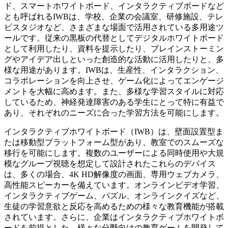
ド、スマートホワイトボード、インタラクティブボードなど
とも呼ばれるIWBは、学校、企業の会議室、研修施設、テレ
ビスタジオなど、さまざまな場面で活用されている多用途ツ
ールです。従来の黒板の代替としてデジタルホワイトボード
として利用したり、資料を提示したり、ブレインストーミン
グやアイデア出しといった創造的な活動に活用したりと、多
様な用途があります。IWBは、生産性、インタラクション、
コラボレーションを向上させ、ゲーム化によってエンゲージ
メントを大幅に高めます。また、多様な学習スタイルに対応
しているため、神経発達障害のある学生にとって特に有益で
あり、それぞれのニーズに合った学習方法を可能にします。
インタラクティブホワイトボード（IWB）は、壁面設置型ま
たは移動型プラットフォーム型があり、教室でのスムーズな
移行を可能にします。複数のユーザーによる同時使用や大規
模なグループ視聴を想定して設計されたこれらのデバイス
は、多くの場合、4K HD解像度の画面、専用ウェブカメラ、
高性能スピーカーを備えています。オンラインビデオ学習、
インタラクティブゲーム、パズル、オンラインクイズなど、
生徒の学習意欲と反応を高めるための様々な教育機能が搭載
されています。さらに、企業はインタラクティブホワイトボ
ードを前提とした、様々な分野向けの教育ゲームを開発して