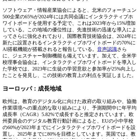
ソフトウェア・情報産業協会によると、北米のフォーチュン
500企業の65%が2024年には共同会議にインタラクティブホ
ワイトボードを使用する予定で、これは2023年から15%増加
している。この地域の優位性は、先進技術の迅速な導入によ
ってさらに強化されており、国際教育技術協会は、2024年に
新たに設置されるインタラクティブホワイトボードの70%に
AI搭載機能が搭載されると報告している。
音声認識
さら
に、ジェスチャー制御機能も備えています。加えて、全米学
校理事会協会は、インタラクティブホワイトボードを導入し
た学校では、2023年に生徒の学習意欲と参加率が25%向上し
たことを発見し、この技術の教育上の利点を実証しました。
ヨーロッパ：成長地域
欧州は、教育のデジタル化に向けた政府の取り組みや、協働
作業環境への重点的な取り組みにより、予測期間中に年平均
成長率（CAGR）5.82%で成長すると推定されています。欧
州委員会のデジタル教育行動計画によると、EUの小中学校
の60%が2023年までにインタラクティブホワイトボードを設
置し、2025年までに80%を目標としています。英国では、教