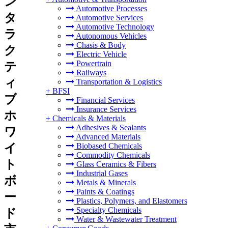
ン
Automotive Processes
タ
Automotive Services
Automotive Technology
ラ
Autonomous Vehicles
Chasis & Body
ク
Electric Vehicle
Powertrain
テ
Railways
ィ
Transportation & Logistics
+
BFSI
ブ
Financial Services
Insurance Services
ホ
+
Chemicals & Materials
Adhesives & Sealants
ワ
Advanced Materials
イ
Biobased Chemicals
Commodity Chemicals
ト
Glass Ceramics & Fibers
Industrial Gases
ボ
Metals & Minerals
Paints & Coatings
ー
Plastics, Polymers, and Elastomers
Specialty Chemicals
ド
Water & Wastewater Treatment