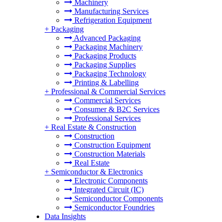
Machinery
Manufacturing Services
Refrigeration Equipment
+
Packaging
Advanced Packaging
Packaging Machinery
Packaging Products
Packaging Supplies
Packaging Technology
Printing & Labelling
+
Professional & Commercial Services
Commercial Services
Consumer & B2C Services
Professional Services
+
Real Estate & Construction
Construction
Construction Equipment
Construction Materials
Real Estate
+
Semiconductor & Electronics
Electronic Components
Integrated Circuit (IC)
Semiconductor Components
Semiconductor Foundries
Data Insights