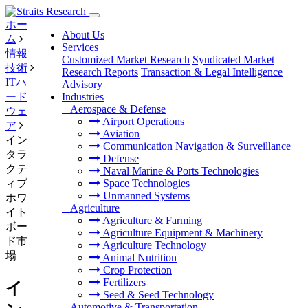
ホー
About Us
ム
Services
情報
Customized Market Research
Syndicated Market
技術
Research Reports
Transaction & Legal Intelligence
ITハ
Advisory
ード
Industries
+
Aerospace & Defense
ウェ
Airport Operations
ア
Aviation
イン
Communication Navigation & Surveillance
タラ
Defense
クテ
Naval Marine & Ports Technologies
ィブ
Space Technologies
Unmanned Systems
ホワ
+
Agriculture
イト
Agriculture & Farming
ボー
Agriculture Equipment & Machinery
ド市
Agriculture Technology
場
Animal Nutrition
Crop Protection
Fertilizers
イ
Seed & Seed Technology
+
Automotive & Transportation