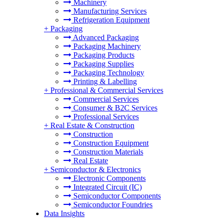
Machinery
Manufacturing Services
Refrigeration Equipment
+
Packaging
Advanced Packaging
Packaging Machinery
Packaging Products
Packaging Supplies
Packaging Technology
Printing & Labelling
+
Professional & Commercial Services
Commercial Services
Consumer & B2C Services
Professional Services
+
Real Estate & Construction
Construction
Construction Equipment
Construction Materials
Real Estate
+
Semiconductor & Electronics
Electronic Components
Integrated Circuit (IC)
Semiconductor Components
Semiconductor Foundries
Data Insights