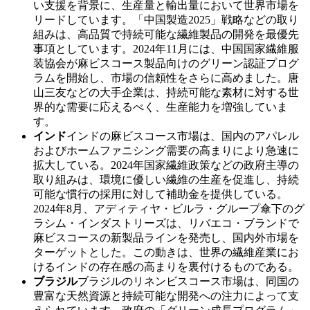
い支援を背景に、生産量と輸出量において世界市場を
リードしています。「中国製造2025」戦略などの取り
組みは、高品質で持続可能な繊維製品の開発を最優先
事項としています。2024年11月には、中国国家繊維服
装協会が麻ビスコース製品向けのグリーン認証プログ
ラムを開始し、市場の信頼性をさらに高めました。唐
山三友などの大手企業は、持続可能な素材に対する世
界的な需要に応えるべく、生産能力を増強していま
す。
インド
インドの麻ビスコース市場は、国内のアパレル
およびホームファニシング需要の高まりにより急速に
拡大している。2024年国家繊維政策などの政府主導の
取り組みは、環境に優しい繊維の生産を促進し、持続
可能な慣行の採用に対して補助金を提供している。
2024年8月、アディティヤ・ビルラ・グループ傘下のグ
ラシム・インダストリーズは、リバエコ・ブランドで
麻ビスコースの新製品ラインを発売し、国内外市場を
ターゲットとした。この動きは、世界の繊維産業にお
けるインドの存在感の高まりを裏付けるものである。
ブラジル
ブラジルのリネンビスコース市場は、同国の
豊富な天然資源と持続可能な開発への注力によって支