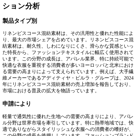
ション分析
製品タイプ別
リネンビスコース混紡素材は、その汎用性と優れた性能によ
り、最大の市場シェアを占めています。リネンビスコース混
紡素材は、耐久性、しわになりにくさ、滑らかな質感といっ
た特長から、ファッションテキスタイルに幅広く使用されて
います。この分野の成長は、アパレル業界、特に持続可能で
快適な衣服を重視する消費者が多いヨーロッパと北米におけ
る需要の高まりによって支えられています。例えば、大手繊
維メーカーであるアディティヤ・ビルラ・グループは、2024
年にリネンビスコース混紡素材の売上増加を報告しており、
市場における普及の拡大を物語っています。
申請により
軽量で通気性に優れた生地への需要の高まりにより、アパレ
ル分野は世界市場を牽引しています。特に熱帯地域では、快
適でありながらスタイリッシュな衣服への消費者の嗜好が、
この分野の成長を後押ししています。ファッションブランド