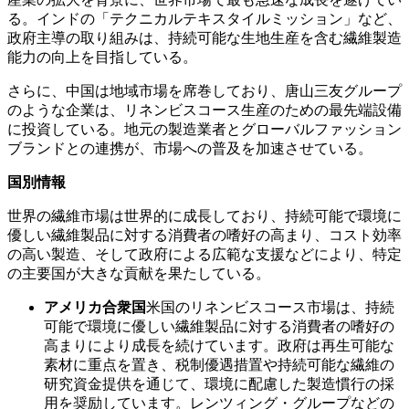
る。インドの「テクニカルテキスタイルミッション」など、
政府主導の取り組みは、持続可能な生地生産を含む繊維製造
能力の向上を目指している。
さらに、中国は地域市場を席巻しており、唐山三友グループ
のような企業は、リネンビスコース生産のための最先端設備
に投資している。地元の製造業者とグローバルファッション
ブランドとの連携が、市場への普及を加速させている。
国別情報
世界の繊維市場は世界的に成長しており、持続可能で環境に
優しい繊維製品に対する消費者の嗜好の高まり、コスト効率
の高い製造、そして政府による広範な支援などにより、特定
の主要国が大きな貢献を果たしている。
アメリカ合衆国
米国のリネンビスコース市場は、持続
可能で環境に優しい繊維製品に対する消費者の嗜好の
高まりにより成長を続けています。政府は再生可能な
素材に重点を置き、税制優遇措置や持続可能な繊維の
研究資金提供を通じて、環境に配慮した製造慣行の採
用を奨励しています。レンツィング・グループなどの