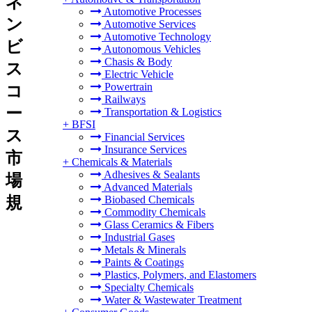
ネ
Automotive Processes
ン
Automotive Services
Automotive Technology
ビ
Autonomous Vehicles
Chasis & Body
ス
Electric Vehicle
Powertrain
コ
Railways
ー
Transportation & Logistics
+
BFSI
ス
Financial Services
Insurance Services
市
+
Chemicals & Materials
Adhesives & Sealants
場
Advanced Materials
規
Biobased Chemicals
Commodity Chemicals
Glass Ceramics & Fibers
Industrial Gases
Metals & Minerals
Paints & Coatings
Plastics, Polymers, and Elastomers
Specialty Chemicals
Water & Wastewater Treatment