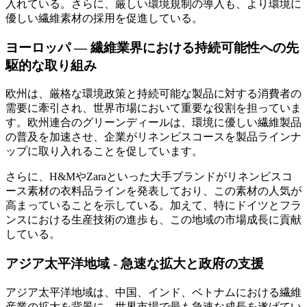
入れている。さらに、厳しい環境規制の導入も、より環境に
優しい繊維素材の採用を促進している。
ヨーロッパ ― 繊維業界における持続可能性への先
駆的な取り組み
欧州は、厳格な環境政策と持続可能な製品に対する消費者の
需要に牽引され、世界市場において重要な役割を担っていま
す。欧州連合のグリーンディールは、環境に優しい繊維製品
の普及を加速させ、企業がリネンビスコースを製品ラインナ
ップに取り入れることを促しています。
さらに、H&MやZaraといった大手ブランドがリネンビスコ
ース素材の衣料品ラインを発表しており、この素材の人気が
高まっていることを示している。加えて、特にドイツとフラ
ンスにおける生産技術の進歩も、この地域の市場成長に貢献
している。
アジア太平洋地域 - 急速な拡大と政府の支援
アジア太平洋地域は、中国、インド、ベトナムにおける繊維
産業の拡大を背景に、世界市場で最も急速な成長を遂げてい