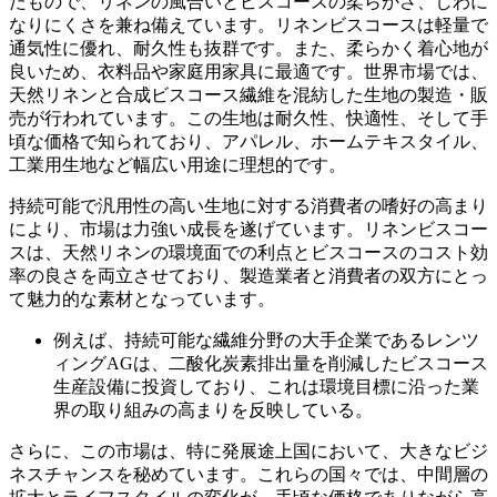
たもので、リネンの風合いとビスコースの柔らかさ、しわに
なりにくさを兼ね備えています。リネンビスコースは軽量で
通気性に優れ、耐久性も抜群です。また、柔らかく着心地が
良いため、衣料品や家庭用家具に最適です。世界市場では、
天然リネンと合成ビスコース繊維を混紡した生地の製造・販
売が行われています。この生地は耐久性、快適性、そして手
頃な価格で知られており、アパレル、ホームテキスタイル、
工業用生地など幅広い用途に理想的です。
持続可能で汎用性の高い生地に対する消費者の嗜好の高まり
により、市場は力強い成長を遂げています。リネンビスコー
スは、天然リネンの環境面での利点とビスコースのコスト効
率の良さを両立させており、製造業者と消費者の双方にとっ
て魅力的な素材となっています。
例えば、持続可能な繊維分野の大手企業であるレンツ
ィングAGは、二酸化炭素排出量を削減したビスコース
生産設備に投資しており、これは環境目標に沿った業
界の取り組みの高まりを反映している。
さらに、この市場は、特に発展途上国において、大きなビジ
ネスチャンスを秘めています。これらの国々では、中間層の