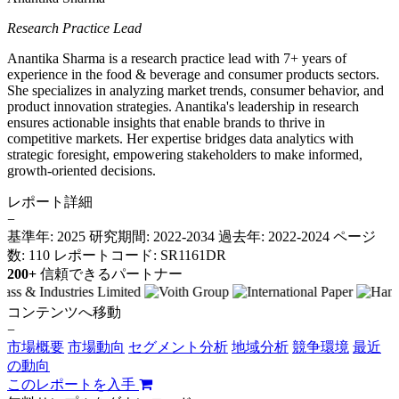
Research Practice Lead
Anantika Sharma is a research practice lead with 7+ years of
experience in the food & beverage and consumer products sectors.
She specializes in analyzing market trends, consumer behavior, and
product innovation strategies. Anantika's leadership in research
ensures actionable insights that enable brands to thrive in
competitive markets. Her expertise bridges data analytics with
strategic foresight, empowering stakeholders to make informed,
growth-oriented decisions.
レポート詳細
−
基準年: 2025
研究期間: 2022-2034
過去年: 2022-2024
ページ
数: 110
レポートコード: SR1161DR
200+
信頼できるパートナー
コンテンツへ移動
−
市場概要
市場動向
セグメント分析
地域分析
競争環境
最近
の動向
このレポートを入手