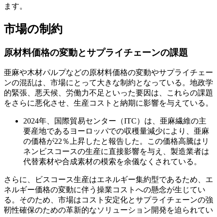
ます。
市場の制約
原材料価格の変動とサプライチェーンの課題
亜麻や木材パルプなどの原材料価格の変動やサプライチェー
ンの混乱は、市場にとって大きな制約となっている。地政学
的緊張、悪天候、労働力不足といった要因は、これらの課題
をさらに悪化させ、生産コストと納期に影響を与えている。
2024年、国際貿易センター（ITC）は、亜麻繊維の主
要産地であるヨーロッパでの収穫量減少により、亜麻
の価格が22％上昇したと報告した。この価格高騰はリ
ネンビスコースの生産に直接影響を与え、製造業者は
代替素材や合成素材の模索を余儀なくされている。
さらに、ビスコース生産はエネルギー集約型であるため、エ
ネルギー価格の変動に伴う操業コストへの懸念が生じてい
る。そのため、市場はコスト安定化とサプライチェーンの強
靭性確保のための革新的なソリューション開発を迫られてい