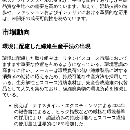
拡大とライフスタイルの変化が、手頃な価格でありながら高
品質な生地への需要を高めています。加えて、混紡技術の進
歩や、ファッションおよびインテリアにおける革新的な応用
は、未開拓の成長可能性を秘めています。
市場動向
環境に配慮した繊維生産手法の出現
環境に配慮した取り組みは、リネンビスコース市場において
ますます重要な位置を占めるようになっている。環境意識の
高まりに伴い、メーカーは環境負荷の低い繊維製品に対する
消費者の期待に応えるため、持続可能な生産方法を採用して
いる。生分解性ビスコース混紡素材は、完全合成繊維の代替
品として人気を集めており、繊維廃棄物の環境負荷を軽減し
ている。
例えば、テキスタイル・エクスチェンジによる2024年
の報告書によると、ヒッグ指数などの厳格な環境基準
の採用により、認証済みの持続可能なビスコース繊維
の使用量は世界的に18％増加した。