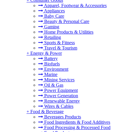
+
Consumer Goods
Apparel, Footwear & Accessories
Appliances
Baby Care
Beauty & Personal Care
Gaming
Home Products & Utilities
Retailing
Sports & Fitness
Travel & Tourism
+
Energy & Power
Battery
Biofuels
Environment
Marine
Mining Services
Oil & Gas
Power Equipment
Power Generation
Renewable Energy
Wires & Cables
+
Food & Beverage
Beverages Products
Food Ingredients & Food Additives
Food Processing & Processed Food