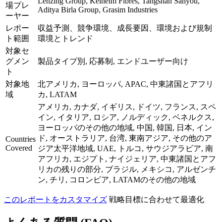
Lenzing Group, Kelheim Fibres, Tangshan Sanyou,
場プレ
Aditya Birla Group, Grasim Industries
ーヤー
レポー
収益予測、競争環境、成長要因、環境および規制
ト範囲
環境とトレンド
対象セ
グメン
製品タイプ別, 応募制, エンドユーザー向け
ト
対象地
北アメリカ, ヨーロッパ, APAC, 中東諸国とアフリ
域
カ, LATAM
アメリカ, カナダ, イギリス, ドイツ, フランス, スペ
イン, イタリア, ロシア, ノルディック, ベネルクス,
ヨーロッパのその他の地域, 中国, 韓国, 日本, イン
ド, オーストラリア, 台湾, 東南アジア, その他のア
Countries
Covered
ジア太平洋地域, UAE, トルコ, サウジアラビア, 南
アフリカ, エジプト, ナイジェリア, 中東諸国とアフ
リカの残りの部分, ブラジル, メキシコ, アルゼンチ
ン, チリ, コロンビア, LATAMのその他の地域
このレポートをカスタマイズ
戦略目標に合わせて最適化