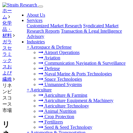
ホー
About Us
ム
Services
化学
Customized Market Research
Syndicated Market
品・
Research Reports
Transaction & Legal Intelligence
材料
Advisory
ガラ
Industries
+
Aerospace & Defense
スセ
Airport Operations
ラミ
Aviation
ック
Communication Navigation & Surveillance
スお
Defense
よび
Naval Marine & Ports Technologies
繊維
Space Technologies
Unmanned Systems
リネ
+
Agriculture
ンビ
Agriculture & Farming
スコ
Agriculture Equipment & Machinery
ース
Agriculture Technology
市場
Animal Nutrition
Crop Protection
Fertilizers
リ
Seed & Seed Technology
+
Automotive & Transportation