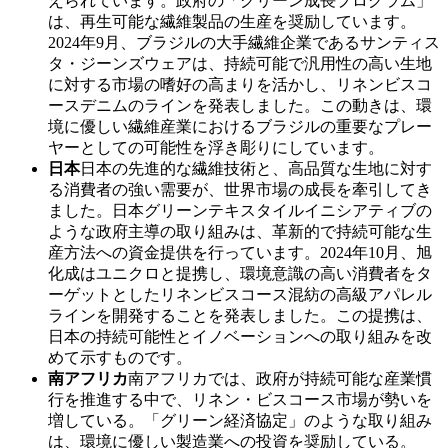
えられています。政府の「グリーン成長プログラム」
は、再生可能な繊維製品の生産を奨励しています。
2024年9月、ブラジルの大手繊維企業であるサンティス
タ・ジーンズウェアは、持続可能で汎用性の高い生地
に対する市場の嗜好の高まりを活かし、リネンビスコ
ースデニムのラインを発表しました。この動きは、環
境に優しい繊維産業におけるブラジルの重要なプレー
ヤーとしての可能性を浮き彫りにしています。
日本
日本の先進的な繊維技術と、高品質な生地に対す
る消費者の強い需要が、世界市場の成長を牽引してき
ました。日本グリーンテキスタイルイニシアティブの
ような政府主導の取り組みは、革新的で持続可能な生
産方法への資金提供を行っています。2024年10月、旭
化成はユニクロと提携し、環境意識の高い消費者をタ
ーゲットとしたリネンビスコース混紡の高級アパレル
ラインを開発することを発表しました。この提携は、
日本の持続可能性とイノベーションへの取り組みを改
めて示すものです。
南アフリカ
南アフリカでは、政府が持続可能な産業慣
行を推進する中で、リネン・ビスコース市場が勢いを
増している。「グリーン経済協定」のような取り組み
は、環境に優しい製造業への投資を奨励している。