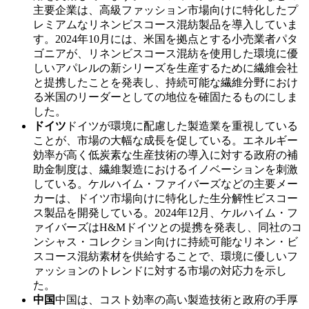
主要企業は、高級ファッション市場向けに特化したプ
レミアムなリネンビスコース混紡製品を導入していま
す。2024年10月には、米国を拠点とする小売業者パタ
ゴニアが、リネンビスコース混紡を使用した環境に優
しいアパレルの新シリーズを生産するために繊維会社
と提携したことを発表し、持続可能な繊維分野におけ
る米国のリーダーとしての地位を確固たるものにしま
した。
ドイツ
ドイツが環境に配慮した製造業を重視している
ことが、市場の大幅な成長を促している。エネルギー
効率が高く低炭素な生産技術の導入に対する政府の補
助金制度は、繊維製造におけるイノベーションを刺激
している。ケルハイム・ファイバーズなどの主要メー
カーは、ドイツ市場向けに特化した生分解性ビスコー
ス製品を開発している。2024年12月、ケルハイム・フ
ァイバーズはH&Mドイツとの提携を発表し、同社のコ
ンシャス・コレクション向けに持続可能なリネン・ビ
スコース混紡素材を供給することで、環境に優しいフ
ァッションのトレンドに対する市場の対応力を示し
た。
中国
中国は、コスト効率の高い製造技術と政府の手厚