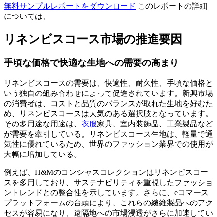
無料サンプルレポートをダウンロード
このレポートの詳細
については、
リネンビスコース市場の推進要因
手頃な価格で快適な生地への需要の高まり
リネンビスコースの需要は、快適性、耐久性、手頃な価格と
いう独自の組み合わせによって促進されています。新興市場
の消費者は、コストと品質のバランスが取れた生地を好むた
め、リネンビスコースは人気のある選択肢となっています。
その多用途な用途は、
衣服
家具、室内装飾品、工業製品など
が需要を牽引している。リネンビスコース生地は、軽量で通
気性に優れているため、世界のファッション業界での使用が
大幅に増加している。
例えば、H&Mのコンシャスコレクションはリネンビスコー
スを多用しており、サステナビリティを重視したファッショ
ントレンドとの整合性を示しています。さらに、eコマース
プラットフォームの台頭により、これらの繊維製品へのアク
セスが容易になり、遠隔地への市場浸透がさらに加速してい