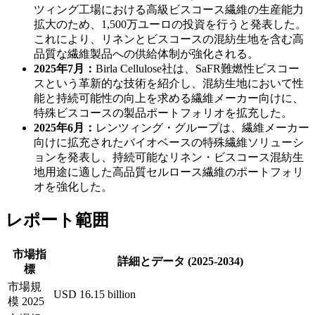
ツィング工場における高級ビスコース繊維の生産能力
拡大のため、1,500万ユーロの投資を行うと発表した。
これにより、リネンとビスコースの混紡生地を含む高
品質な繊維製品への供給体制が強化される。
2025年7月：
Birla Cellulose社は、SaFR難燃性ビスコー
スという革新的な技術を紹介し、混紡生地において性
能と持続可能性の向上を求める繊維メーカー向けに、
特殊ビスコースの製品ポートフォリオを拡充した。
2025年6月：
レンツィング・グループは、繊維メーカー
向けに拡充されたバイオベースの特殊繊維ソリューシ
ョンを発表し、持続可能なリネン・ビスコース混紡生
地用途に適した高品質セルロース繊維のポートフォリ
オを強化した。
レポート範囲
市場指
詳細とデータ (2025-2034)
標
市場規
USD 16.15 billion
模 2025