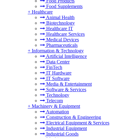
Food Products
Food Supplements
+
Healthcare
Animal Health
Biotechnology
Healthcare IT
Healthcare Services
Medical Devices
Pharmaceuticals
+
Information & Technology
Artificial Intelligence
Data Center
FinTech
IT Hardware
IT Software
Media & Entertainment
Software & Services
Technology
Telecom
+
Machinery & Equipment
Automation
Construction & Engineering
Electrical Equipment & Services
Industrial Equipment
Industrial Goods