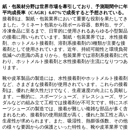
紙・包装材分野は世界市場を牽引しており、予測期間中に年
平均成長率（CAGR）6.07%で成長すると予想されている。
接着剤は、製紙・包装業界において重要な役割を果たしてき
ました。ラミネート包装から段ボール容器、飲料缶、サグ、
冷凍食品に至るまで、日常的に使用されるあらゆる小型製品
の接着に用いられています。製紙・包装業界では、水性接着
剤、ホットメルト接着剤、溶剤系接着剤の3種類が主要な接
着剤として使用されています。近年、持続可能性と環境負荷
低減への意識の高まりから、包装業界では溶剤系接着剤に代
わり、ホットメルト接着剤と水性接着剤が主流になりつつあ
ります。
靴や皮革製品の製造には、水性接着剤やホットメルト接着剤
など、さまざまな接着剤が使用されています。これらの接着
剤は、優れた耐久性だけでなく、生産速度の向上にも貢献し
ます。一般的に、スポーツシューズ、ドレスシューズ、サン
ダルなどの組み立て工程では接着剤が不可欠です。特にスポ
ーツシューズの製造では、接着が難しい複雑な部品が多く含
まれるため、接着剤の使用頻度が高く、優れた加工性と高い
生産性が求められます。また、吸湿性、熱膨張係数、その他
の様々な要因からの保護といった特性も、靴や皮革業界で接