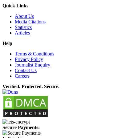
Quick Links
About Us
Media Citations
Statistics
Articles
Help
Terms & Conditions
Privacy Policy
Journalist Enquiry
Contact Us
Careers
Verified. Protected. Secure.
Secure Payments: