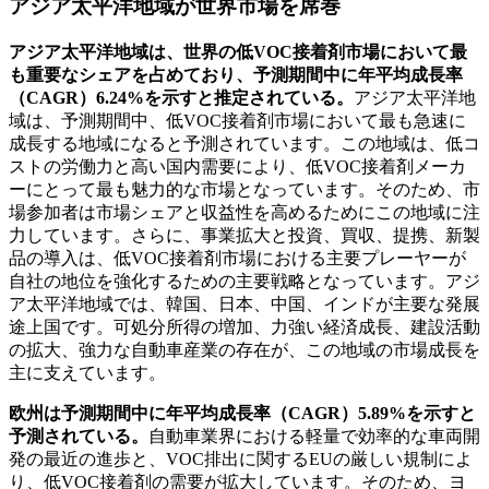
アジア太平洋地域が世界市場を席巻
アジア太平洋地域は、世界の低VOC接着剤市場において最
も重要なシェアを占めており、予測期間中に年平均成長率
（CAGR）6.24%を示すと推定されている。
アジア太平洋地
域は、予測期間中、低VOC接着剤市場において最も急速に
成長する地域になると予測されています。この地域は、低コ
ストの労働力と高い国内需要により、低VOC接着剤メーカ
ーにとって最も魅力的な市場となっています。そのため、市
場参加者は市場シェアと収益性を高めるためにこの地域に注
力しています。さらに、事業拡大と投資、買収、提携、新製
品の導入は、低VOC接着剤市場における主要プレーヤーが
自社の地位を強化するための主要戦略となっています。アジ
ア太平洋地域では、韓国、日本、中国、インドが主要な発展
途上国です。可処分所得の増加、力強い経済成長、建設活動
の拡大、強力な自動車産業の存在が、この地域の市場成長を
主に支えています。
欧州は予測期間中に年平均成長率（CAGR）5.89%を示すと
予測されている。
自動車業界における軽量で効率的な車両開
発の最近の進歩と、VOC排出に関するEUの厳しい規制によ
り、低VOC接着剤の需要が拡大しています。そのため、ヨ