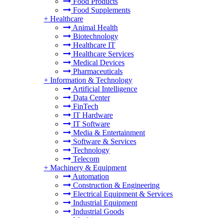
Food Products
Food Supplements
+
Healthcare
Animal Health
Biotechnology
Healthcare IT
Healthcare Services
Medical Devices
Pharmaceuticals
+
Information & Technology
Artificial Intelligence
Data Center
FinTech
IT Hardware
IT Software
Media & Entertainment
Software & Services
Technology
Telecom
+
Machinery & Equipment
Automation
Construction & Engineering
Electrical Equipment & Services
Industrial Equipment
Industrial Goods