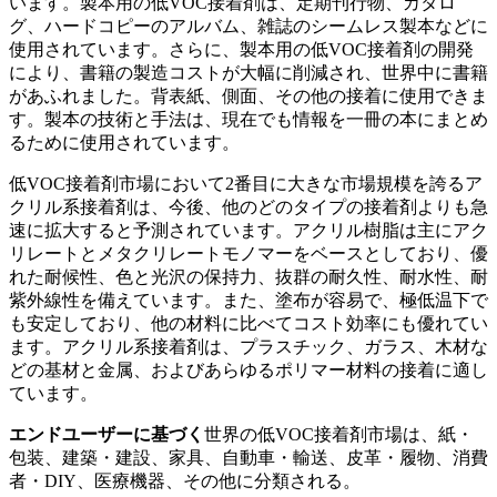
います。製本用の低VOC接着剤は、定期刊行物、カタロ
グ、ハードコピーのアルバム、雑誌のシームレス製本などに
使用されています。さらに、製本用の低VOC接着剤の開発
により、書籍の製造コストが大幅に削減され、世界中に書籍
があふれました。背表紙、側面、その他の接着に使用できま
す。製本の技術と手法は、現在でも情報を一冊の本にまとめ
るために使用されています。
低VOC接着剤市場において2番目に大きな市場規模を誇るア
クリル系接着剤は、今後、他のどのタイプの接着剤よりも急
速に拡大すると予測されています。アクリル樹脂は主にアク
リレートとメタクリレートモノマーをベースとしており、優
れた耐候性、色と光沢の保持力、抜群の耐久性、耐水性、耐
紫外線性を備えています。また、塗布が容易で、極低温下で
も安定しており、他の材料に比べてコスト効率にも優れてい
ます。アクリル系接着剤は、プラスチック、ガラス、木材な
どの基材と金属、およびあらゆるポリマー材料の接着に適し
ています。
エンドユーザーに基づく
世界の低VOC接着剤市場は、紙・
包装、建築・建設、家具、自動車・輸送、皮革・履物、消費
者・DIY、医療機器、その他に分類される。