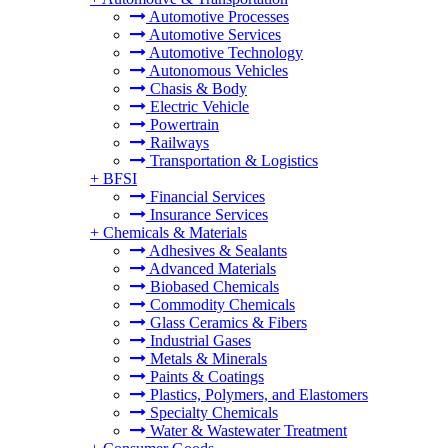
Automotive Processes
Automotive Services
Automotive Technology
Autonomous Vehicles
Chasis & Body
Electric Vehicle
Powertrain
Railways
Transportation & Logistics
+
BFSI
Financial Services
Insurance Services
+
Chemicals & Materials
Adhesives & Sealants
Advanced Materials
Biobased Chemicals
Commodity Chemicals
Glass Ceramics & Fibers
Industrial Gases
Metals & Minerals
Paints & Coatings
Plastics, Polymers, and Elastomers
Specialty Chemicals
Water & Wastewater Treatment