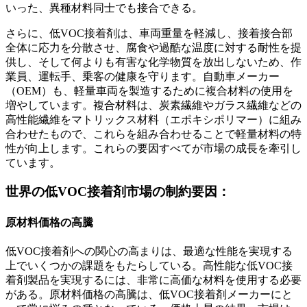
いった、異種材料同士でも接合できる。
さらに、低VOC接着剤は、車両重量を軽減し、接着接合部
全体に応力を分散させ、腐食や過酷な温度に対する耐性を提
供し、そして何よりも有害な化学物質を放出しないため、作
業員、運転手、乗客の健康を守ります。自動車メーカー
（OEM）も、軽量車両を製造するために複合材料の使用を
増やしています。複合材料は、炭素繊維やガラス繊維などの
高性能繊維をマトリックス材料（エポキシポリマー）に組み
合わせたもので、これらを組み合わせることで軽量材料の特
性が向上します。これらの要因すべてが市場の成長を牽引し
ています。
世界の低VOC接着剤市場の制約要因：
原材料価格の高騰
低VOC接着剤への関心の高まりは、最適な性能を実現する
上でいくつかの課題をもたらしている。高性能な低VOC接
着剤製品を実現するには、非常に高価な材料を使用する必要
がある。原材料価格の高騰は、低VOC接着剤メーカーにと