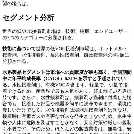
望の場合は。
セグメント分析
世界の低VOC接着剤市場は、技術、樹脂、エンドユーザー
の3つのカテゴリーに分類される。
技術に基づいて
世界の低VOC接着剤市場は、ホットメルト
接着剤、水性接着剤、反応性接着剤、感圧接着剤の4種類に
分類される。
水系製品セグメントは市場への貢献度が最も高く、予測期間
中に年平均成長率（CAGR）6.31%を示すと予想されてい
る。
水性接着剤は、有機VOCを含まず、軽量で、少量で接
着できるため、産業界で最も人気があり、好まれている選択
肢です。さらに、水性接着剤は、接着剤が過剰に付着した場
合でも、接着した部品や機器を簡単に洗浄できます。環境に
優しいだけでなく、水性接着剤は溶剤系接着剤とは異なり、
接着時に有毒ガスや有害なガスを発生させないため、水生生
物や人体に危険を及ぼすことがなく、安全対策や厳しい規制
も不要です。そのため、ほとんどの製造業者は、無毒性、安