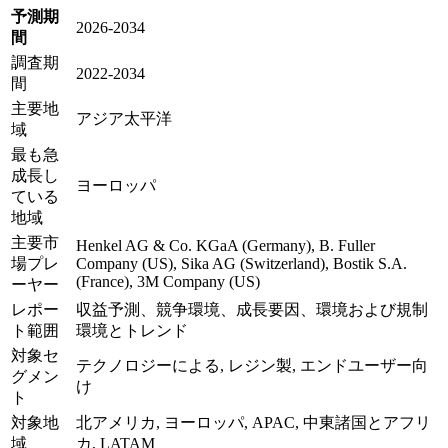
予測期
2026-2034
間
調査期
2022-2034
間
主要地
アジア太平洋
域
最も急
成長し
ヨーロッパ
ている
地域
主要市
Henkel AG & Co. KGaA (Germany), B. Fuller
場プレ
Company (US), Sika AG (Switzerland), Bostik S.A.
(France), 3M Company (US)
ーヤー
レポー
収益予測、競争環境、成長要因、環境および規制
ト範囲
環境とトレンド
対象セ
テクノロジーによる, レジン製, エンドユーザー向
グメン
け
ト
対象地
北アメリカ, ヨーロッパ, APAC, 中東諸国とアフリ
域
カ, LATAM