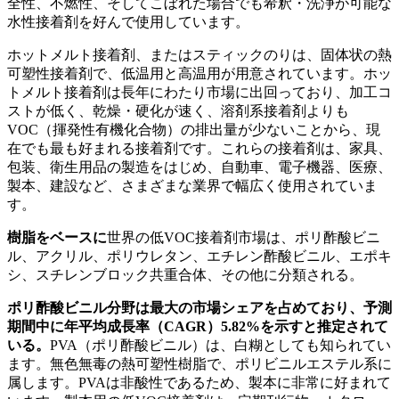
全性、不燃性、そしてこぼれた場合でも希釈・洗浄が可能な
水性接着剤を好んで使用しています。
ホットメルト接着剤、またはスティックのりは、固体状の熱
可塑性接着剤で、低温用と高温用が用意されています。ホッ
トメルト接着剤は長年にわたり市場に出回っており、加工コ
ストが低く、乾燥・硬化が速く、溶剤系接着剤よりも
VOC（揮発性有機化合物）の排出量が少ないことから、現
在でも最も好まれる接着剤です。これらの接着剤は、家具、
包装、衛生用品の製造をはじめ、自動車、電子機器、医療、
製本、建設など、さまざまな業界で幅広く使用されていま
す。
樹脂をベースに
世界の低VOC接着剤市場は、ポリ酢酸ビニ
ル、アクリル、ポリウレタン、エチレン酢酸ビニル、エポキ
シ、スチレンブロック共重合体、その他に分類される。
ポリ酢酸ビニル分野は最大の市場シェアを占めており、予測
期間中に年平均成長率（CAGR）5.82%を示すと推定されて
いる。
PVA（ポリ酢酸ビニル）は、白糊としても知られてい
ます。無色無毒の熱可塑性樹脂で、ポリビニルエステル系に
属します。PVAは非酸性であるため、製本に非常に好まれて