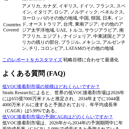
アメリカ, カナダ, イギリス, ドイツ, フランス, スペ
イン, イタリア, ロシア, ノルディック, ベネルクス,
ヨーロッパのその他の地域, 中国, 韓国, 日本, イン
ド, オーストラリア, 台湾, 東南アジア, その他のア
Countries
Covered
ジア太平洋地域, UAE, トルコ, サウジアラビア, 南
アフリカ, エジプト, ナイジェリア, 中東諸国とアフ
リカの残りの部分, ブラジル, メキシコ, アルゼンチ
ン, チリ, コロンビア, LATAMのその他の地域
このレポートをカスタマイズ
戦略目標に合わせて最適化
よくある質問 (FAQ)
低VOC接着剤市場の規模はどれくらいですか？
Straits Researchによると、世界の低VOC接着剤市場は2026年
には655億7000万米ドルと推定され、2034年までに1044億
4000万米ドルに達すると予測されており、年平均成長率
（CAGR）は5.99%である。
低VOC接着剤市場の予測CAGRはどのくらいですか？
低VOC接着剤市場は、2026年から2034年の予測期間中に年
平均成長率（CAGR）5.99%で成長すると予測されている。