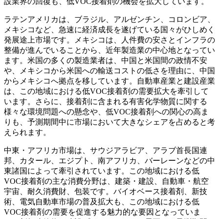
設業界の回復も、低VOC接着剤の機会を拡大しています。
ラテンアメリカは、ブラジル、アルゼンチン、コロンビア、
メキシコなど、急速に経済成長を遂げている国々がひしめく
発展途上市場です。メキシコは、人件費の安さとインフラの
整備が進んでいることから、近年製造業の中心地となってい
ます。米国の多くの製造業者は、中国と米国間の政情不安
や、メキシコから米国への輸送コストの低さを理由に、中国
からメキシコへ拠点を移しています。自動車産業と建設産業
は、この地域における低VOC接着剤の需要拡大を牽引して
います。さらに、接着剤に含まれる有害化学物質に関する
様々な環境問題への懸念や、低VOC接着剤への関心の高ま
りも、予測期間中に市場において大きなシェアを占めると考
えられます。
中東・アフリカ市場は、サウジアラビア、アラブ首長国連
邦、カタール、エジプト、南アフリカ、バーレーンなどの中
東諸国によって牽引されています。この地域における低
VOC接着剤の主な消費分野は、建築・建設、自動車・航空
宇宙、耐久消費財、包装です。バイオベース接着剤、新技
術、電気自動車市場の普及拡大も、この地域における低
VOC接着剤の需要を促進する魅力的な要因となっていま