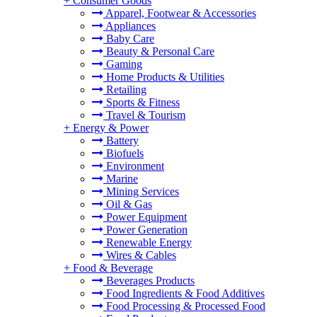
+
Consumer Goods
Apparel, Footwear & Accessories
Appliances
Baby Care
Beauty & Personal Care
Gaming
Home Products & Utilities
Retailing
Sports & Fitness
Travel & Tourism
+
Energy & Power
Battery
Biofuels
Environment
Marine
Mining Services
Oil & Gas
Power Equipment
Power Generation
Renewable Energy
Wires & Cables
+
Food & Beverage
Beverages Products
Food Ingredients & Food Additives
Food Processing & Processed Food