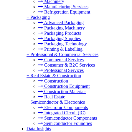
Machinery
Manufacturing Services
Refrigeration Equipment
+
Packaging
Advanced Packaging
Packaging Machinery
Packaging Products
Packaging Supplies
Packaging Technology
Printing & Labelling
+
Professional & Commercial Services
Commercial Services
Consumer & B2C Services
Professional Services
+
Real Estate & Construction
Construction
Construction Equipment
Construction Materials
Real Estate
+
Semiconductor & Electronics
Electronic Components
Integrated Circuit (IC)
Semiconductor Components
Semiconductor Foundries
Data Insights