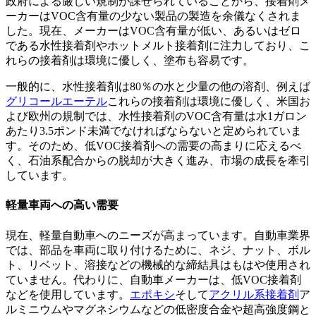
政府による厳しい規制が課せられていることから、接着剤メ
ーカーはVOC含有量の少ない製品の製造を余儀なくされま
した。現在、メーカーはVOC含有量が低い、あるいはゼロ
である水性接着剤やホットメルト接着剤に注力しており、こ
れらの接着剤は環境に優しく、塗布も容易です。
一般的に、水性接着剤は80％の水と少量の他の溶剤、例えば
グリコールエーテル
これらの接着剤は環境に優しく、米国お
よび欧州の規制では、水性接着剤のVOC含有量は水1ガロン
あたり3.5ポンド未満でなければならないと定められていま
す。そのため、低VOC接着剤への需要の高まりに応えるべ
く、石油系配合からの脱却が大きく進み、市場の成長を牽引
しています。
軽量車両への高い需要
現在、軽量自動車へのニーズが高まっています。自動車業界
では、部品を車両に取り付けるために、ネジ、ナット、ボル
ト、リベット、溶接などの機械的な締結具はもはや使用され
ていません。代わりに、自動車メーカーは、低VOC接着剤
などを使用しています。
エポキシ
そして
アクリル系接着剤
ア
ルミニウムやマグネシウムなどの低密度合金や超高強度鋼と