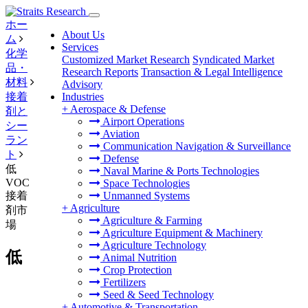
ホー
About Us
ム
Services
化学
Customized Market Research
Syndicated Market
品・
Research Reports
Transaction & Legal Intelligence
材料
Advisory
接着
Industries
+
Aerospace & Defense
剤と
Airport Operations
シー
Aviation
ラン
Communication Navigation & Surveillance
ト
Defense
低
Naval Marine & Ports Technologies
VOC
Space Technologies
接着
Unmanned Systems
+
Agriculture
剤市
Agriculture & Farming
場
Agriculture Equipment & Machinery
Agriculture Technology
低
Animal Nutrition
Crop Protection
Fertilizers
Seed & Seed Technology
+
Automotive & Transportation