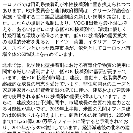
ーロッパでは溶剤系接着剤が水性接着剤に置き換えられつつ
あります。欧州委員会と連邦政府機関は、グリーン評議会が
実施・管理するエコ製品認証制度の新しい規則を策定しまし
た。これらの規則と規制により、VOC排出量を最小限に抑
える、あるいはゼロにする低VOC接着剤で、環境に優しく
持続可能な環境が確保されます。低VOC接着剤の需要拡大
の地理的分布を見ると、ドイツ、英国、イタリア、フラン
ス、スペインといった既存市場が、依然としてヨーロッパ市
場全体の60%以上を占めています。
北米では、化学硬化型接着剤における有毒化学物質の使用に
関する厳しい規制により、低VOC接着剤の需要が高まって
います。低VOC接着剤市場は、建設、自動車、包装業界の
継続的な成長の恩恵を受けています。非住宅開発のニーズと
家庭用家具への消費者支出の増加に伴い、建築および建設用
途で使用される低VOC接着剤の需要が増加しています。さ
らに、建設支出は予測期間中、市場成長の主要な推進力とな
る可能性が高いです。2019年上半期、米国の民間オフィス建
設は80億米ドルを超えました。商業ビルの床面積は、2050年
までに1,261億2,000万平方フィートに達すると予測されてお
り、2017年から39%増加しています。経済減速後の北米の建