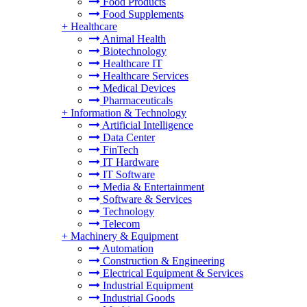
Food Products
Food Supplements
+
Healthcare
Animal Health
Biotechnology
Healthcare IT
Healthcare Services
Medical Devices
Pharmaceuticals
+
Information & Technology
Artificial Intelligence
Data Center
FinTech
IT Hardware
IT Software
Media & Entertainment
Software & Services
Technology
Telecom
+
Machinery & Equipment
Automation
Construction & Engineering
Electrical Equipment & Services
Industrial Equipment
Industrial Goods