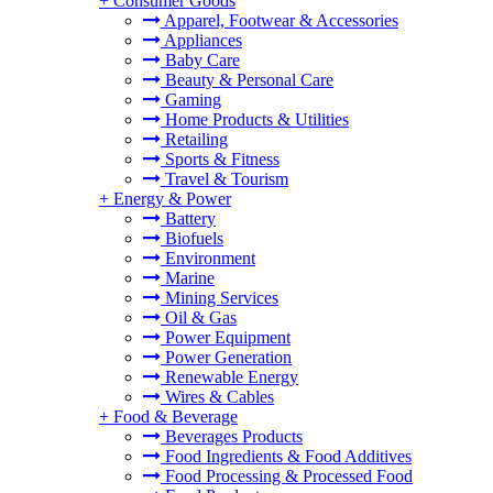
+
Consumer Goods
Apparel, Footwear & Accessories
Appliances
Baby Care
Beauty & Personal Care
Gaming
Home Products & Utilities
Retailing
Sports & Fitness
Travel & Tourism
+
Energy & Power
Battery
Biofuels
Environment
Marine
Mining Services
Oil & Gas
Power Equipment
Power Generation
Renewable Energy
Wires & Cables
+
Food & Beverage
Beverages Products
Food Ingredients & Food Additives
Food Processing & Processed Food