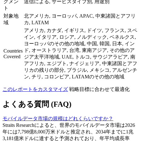
グメン
送信による, サービスタイプ別, 用途別
ト
対象地
北アメリカ, ヨーロッパ, APAC, 中東諸国とアフリ
域
カ, LATAM
アメリカ, カナダ, イギリス, ドイツ, フランス, スペ
イン, イタリア, ロシア, ノルディック, ベネルクス,
ヨーロッパのその他の地域, 中国, 韓国, 日本, イン
ド, オーストラリア, 台湾, 東南アジア, その他のア
Countries
Covered
ジア太平洋地域, UAE, トルコ, サウジアラビア, 南
アフリカ, エジプト, ナイジェリア, 中東諸国とアフ
リカの残りの部分, ブラジル, メキシコ, アルゼンチ
ン, チリ, コロンビア, LATAMのその他の地域
このレポートをカスタマイズ
戦略目標に合わせて最適化
よくある質問 (FAQ)
モバイルデータ市場の規模はどれくらいですか？
Straits Researchによると、世界のモバイルデータ市場は2026
年には7,798億8,000万米ドルと推定され、2034年までに1兆
3,181億米ドルに達すると予測されており、年平均成長率