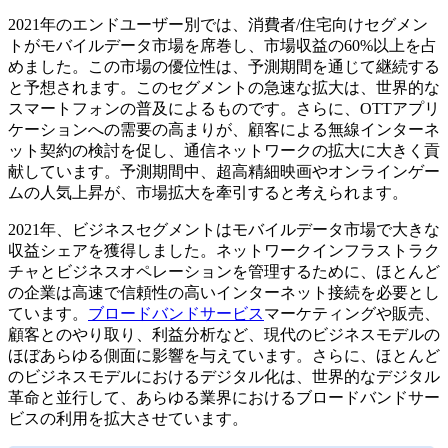
2021年のエンドユーザー別では、消費者/住宅向けセグメン
トがモバイルデータ市場を席巻し、市場収益の60%以上を占
めました。この市場の優位性は、予測期間を通じて継続する
と予想されます。このセグメントの急速な拡大は、世界的な
スマートフォンの普及によるものです。さらに、OTTアプリ
ケーションへの需要の高まりが、顧客による無線インターネ
ット契約の検討を促し、通信ネットワークの拡大に大きく貢
献しています。予測期間中、超高精細映画やオンラインゲー
ムの人気上昇が、市場拡大を牽引すると考えられます。
2021年、ビジネスセグメントはモバイルデータ市場で大きな
収益シェアを獲得しました。ネットワークインフラストラク
チャとビジネスオペレーションを管理するために、ほとんど
の企業は高速で信頼性の高いインターネット接続を必要とし
ています。
ブロードバンドサービス
マーケティングや販売、
顧客とのやり取り、利益分析など、現代のビジネスモデルの
ほぼあらゆる側面に影響を与えています。さらに、ほとんど
のビジネスモデルにおけるデジタル化は、世界的なデジタル
革命と並行して、あらゆる業界におけるブロードバンドサー
ビスの利用を拡大させています。