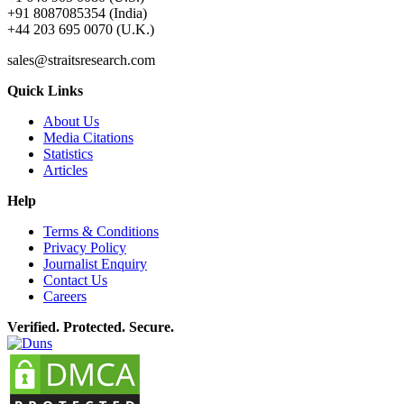
+91 8087085354 (India)
+44 203 695 0070 (U.K.)
sales@straitsresearch.com
Quick Links
About Us
Media Citations
Statistics
Articles
Help
Terms & Conditions
Privacy Policy
Journalist Enquiry
Contact Us
Careers
Verified. Protected. Secure.