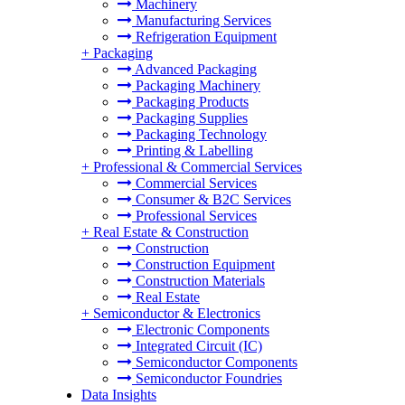
Machinery
Manufacturing Services
Refrigeration Equipment
+
Packaging
Advanced Packaging
Packaging Machinery
Packaging Products
Packaging Supplies
Packaging Technology
Printing & Labelling
+
Professional & Commercial Services
Commercial Services
Consumer & B2C Services
Professional Services
+
Real Estate & Construction
Construction
Construction Equipment
Construction Materials
Real Estate
+
Semiconductor & Electronics
Electronic Components
Integrated Circuit (IC)
Semiconductor Components
Semiconductor Foundries
Data Insights