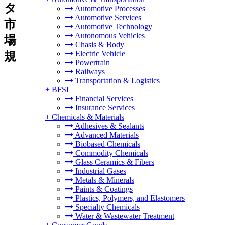
タ
Automotive Processes
Automotive Services
市
Automotive Technology
Autonomous Vehicles
場
Chasis & Body
Electric Vehicle
規
Powertrain
Railways
Transportation & Logistics
+
BFSI
Financial Services
Insurance Services
+
Chemicals & Materials
Adhesives & Sealants
Advanced Materials
Biobased Chemicals
Commodity Chemicals
Glass Ceramics & Fibers
Industrial Gases
Metals & Minerals
Paints & Coatings
Plastics, Polymers, and Elastomers
Specialty Chemicals
Water & Wastewater Treatment