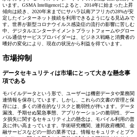
います。GSMA Intelligenceによると、2014年に始まった上昇
傾向は続き、2020年末までにサハラ以南アフリカの28%が安
定したインターネット接続を利用できるようになる見込みで
す。世界が新型コロナウイルス感染症の流行の影響に苦しむ
中、デジタルエンターテイメントプラットフォームやグロー
バル通信サービスプロバイダーは、ビジネス戦略と消費者の
嗜好の変化により、現在の状況から利益を得ています。
市場抑制
データセキュリティは市場にとって大きな懸念事
項である
モバイルデータという形で、ユーザーは機密データや業務関
連情報を保存しています。しかし、これらの文書の管理と保
存には、多くの潜在的なリスクと脆弱性が伴います。データ
漏洩、予期せぬ緊急事態、アプリケーションの脆弱性、デー
タ損失に関するセキュリティ上の懸念は、モバイル利用の普
及に伴い高まっています。学術研究機関、連邦政府機関、金
融サービスなどの一部の業界では、情報セキュリティとプラ