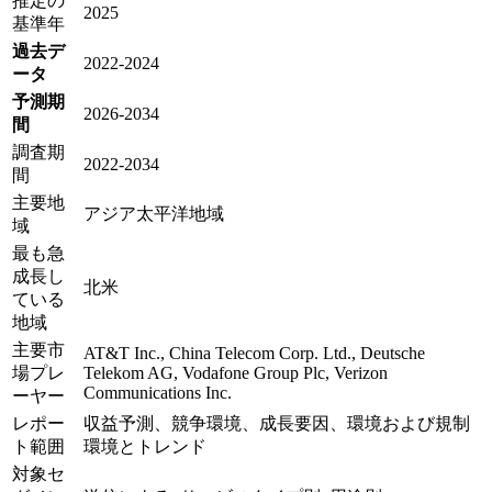
推定の
2025
基準年
過去デ
2022-2024
ータ
予測期
2026-2034
間
調査期
2022-2034
間
主要地
アジア太平洋地域
域
最も急
成長し
北米
ている
地域
主要市
AT&T Inc., China Telecom Corp. Ltd., Deutsche
場プレ
Telekom AG, Vodafone Group Plc, Verizon
Communications Inc.
ーヤー
レポー
収益予測、競争環境、成長要因、環境および規制
ト範囲
環境とトレンド
対象セ