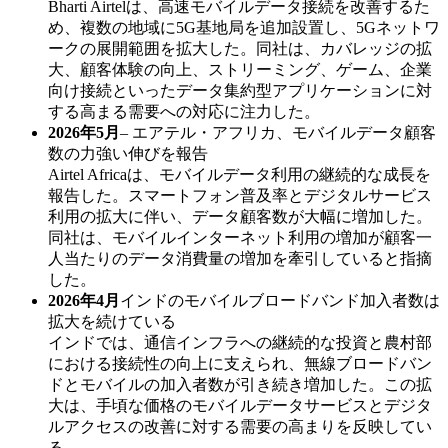
Bharti Airtelは、高速モバイルデータ接続を改善するた
め、複数の地域に5G基地局を追加設置し、5Gネットワ​​
ークの展開範囲を拡大した。同社は、カバレッジの拡
大、顧客体験の向上、ストリーミング、ゲーム、企業
向け接続といったデータ集約型アプリケーションに対
する高まる需要への対応に注力した。
2026年5月
– エアテル・アフリカ、モバイルデータ顧客
数の力強い伸びを報告
Airtel Africaは、モバイルデータ利用の継続的な成長を
報告した。スマートフォン普及率とデジタルサービス
利用の拡大に伴い、データ顧客数が大幅に増加した。
同社は、モバイルインターネット利用の増加が顧客一
人当たりのデータ消費量の増加を牽引していると指摘
した。
2026年4月
インドのモバイルブロードバンド加入者数は
拡大を続けている
インドでは、通信インフラへの継続的な投資と農村部
における接続性の向上に支えられ、無線ブロードバン
ドとモバイルの加入者数が引き続き増加した。この拡
大は、手頃な価格のモバイルデータサービスとデジタ
ルアクセスの改善に対する需要の高まりを反映してい
る。