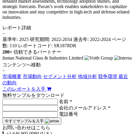
detailed market assessments, technology adoption studies, and
strategic forecasts. Pavan’s work enables stakeholders to capitalize
on innovation and stay competitive in high-tech and defense-related
industries.
レポート詳細
−
基準年: 2025
研究期間: 2022-2034
過去年: 2022-2024
ページ
数: 110
レポートコード: SR1878DR
200+
信頼できるパートナー
コンテンツへ移動
−
市場概要
市場動向
セグメント分析
地域分析
競争環境
最近
の動向
このレポートを入手
無料サンプルをダウンロード
名前 *
会社のメールアドレス *
電話番号
今すぐサンプルを入手
お問い合わせはこちら
+1 646 905 0080 (U.S.)