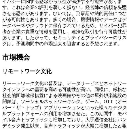
イバシーに関する懸念から収益が減少する可能性がありま
す。これは企業の評判を著しく損ない、経営陣の信頼を失墜
させる恐れがあります。ひいては、刑事罰や法的責任につな
がる可能性もあります。多くの場合、機密情報やデータはデ
ータベースやクラウドに保存されているため、サイバー犯罪
者が企業の貴重な情報を悪用し、違法な取引を行う可能性が
あります。したがって、セキュリティとプライバシーのリス
クは、予測期間中の市場拡大を阻害すると予想されます。
市場機会
リモートワーク文化
リモートワーク文化の普及は、データサービスとネットワー
クインフラへの需要を高める可能性が高い。同様に、厳格な
社会的距離確保措置による映画館やその他の屋外娯楽施設の
閉鎖は、ソーシャルネットワーキング、ゲーム、OTT（オー
バー・ザ・トップ）アプリケーションといった様々なデジタ
ルプラットフォームの利用を増加させた。この期間中、モバ
イル音声トラフィックも増加しており、大手通信会社はパン
デミック発生以来、音声トラフィックが大幅に増加したと報