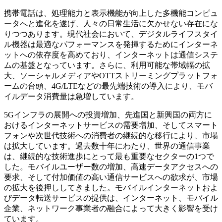
携帯電話は、処理能力と表示機能が向上した多機能コンピュ
ータへと進化を遂げ、人々の日常生活に欠かせない存在にな
りつつあります。現代社会において、デジタルライフスタイ
ル機器は最適なパフォーマンスを発揮するためにインターネ
ットへの依存度を高めており、インターネットは通信システ
ムの基盤となっています。さらに、利用可能な帯域幅の拡
大、ソーシャルメディアやOTTストリーミングプラットフォ
ームの台頭、4G/LTEなどの最先端技術の導入により、モバ
イルデータ消費量は急増しています。
5Gインフラの展開への投資増加、先進国と新興国の両方に
おけるインターネットサービスの需要増加、そしてスマート
フォンや次世代技術への消費者の継続的な移行により、市場
は拡大しています。過去数十年にわたり、世界の通信事業
は、継続的な技術進歩にとって最も重要なセクターの1つで
した。モバイルユーザー数の増加、高速データアクセスへの
要求、そして付加価値の高い通信サービスへの欲求が、市場
の拡大を後押ししてきました。モバイルインターネットおよ
びデータ転送サービスの提供は、インターネット、モバイル
企業、ネットワーク事業者の融合によって大きく影響を受け
ています。