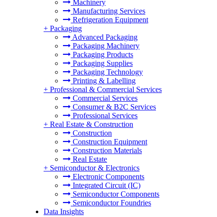
Machinery
Manufacturing Services
Refrigeration Equipment
+
Packaging
Advanced Packaging
Packaging Machinery
Packaging Products
Packaging Supplies
Packaging Technology
Printing & Labelling
+
Professional & Commercial Services
Commercial Services
Consumer & B2C Services
Professional Services
+
Real Estate & Construction
Construction
Construction Equipment
Construction Materials
Real Estate
+
Semiconductor & Electronics
Electronic Components
Integrated Circuit (IC)
Semiconductor Components
Semiconductor Foundries
Data Insights