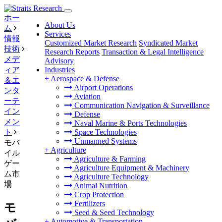
ホー
About Us
ム
Services
情報
Customized Market Research
Syndicated Market
技術
Research Reports
Transaction & Legal Intelligence
メデ
Advisory
ィア
Industries
+
Aerospace & Defense
＆エ
Airport Operations
ンタ
Aviation
ーテ
Communication Navigation & Surveillance
イン
Defense
メン
Naval Marine & Ports Technologies
ト
Space Technologies
Unmanned Systems
モバ
+
Agriculture
イル
Agriculture & Farming
ゲー
Agriculture Equipment & Machinery
ム市
Agriculture Technology
場
Animal Nutrition
Crop Protection
Fertilizers
モ
Seed & Seed Technology
+
Automotive & Transportation