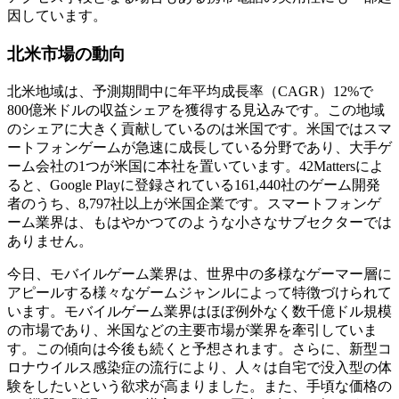
因しています。
北米市場の動向
北米地域は、予測期間中に年平均成長率（CAGR）12%で
800億米ドルの収益シェアを獲得する見込みです。この地域
のシェアに大きく貢献しているのは米国です。米国ではスマ
ートフォンゲームが急速に成長している分野であり、大手ゲ
ーム会社の1つが米国に本社を置いています。42Mattersによ
ると、Google Playに登録されている161,440社のゲーム開発
者のうち、8,797社以上が米国企業です。スマートフォンゲ
ーム業界は、もはやかつてのような小さなサブセクターでは
ありません。
今日、モバイルゲーム業界は、世界中の多様なゲーマー層に
アピールする様々なゲームジャンルによって特徴づけられて
います。モバイルゲーム業界はほぼ例外なく数千億ドル規模
の市場であり、米国などの主要市場が業界を牽引していま
す。この傾向は今後も続くと予想されます。さらに、新型コ
ロナウイルス感染症の流行により、人々は自宅で没入型の体
験をしたいという欲求が高まりました。また、手頃な価格の