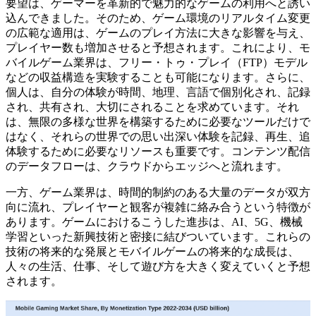
要望は、ゲーマーを革新的で魅力的なゲームの利用へと誘い
込んできました。そのため、ゲーム環境のリアルタイム変更
の広範な適用は、ゲームのプレイ方法に大きな影響を与え、
プレイヤー数も増加させると予想されます。これにより、モ
バイルゲーム業界は、フリー・トゥ・プレイ（FTP）モデル
などの収益構造を実験することも可能になります。さらに、
個人は、自分の体験が時間、地理、言語で個別化され、記録
され、共有され、大切にされることを求めています。それ
は、無限の多様な世界を構築するために必要なツールだけで
はなく、それらの世界での思い出深い体験を記録、再生、追
体験するために必要なリソースも重要です。コンテンツ配信
のデータフローは、クラウドからエッジへと流れます。
一方、ゲーム業界は、時間的制約のある大量のデータが双方
向に流れ、プレイヤーと観客が複雑に絡み合うという特徴が
あります。ゲームにおけるこうした進歩は、AI、5G、機械
学習といった新興技術と密接に結びついています。これらの
技術の将来的な発展とモバイルゲームの将来的な成長は、
人々の生活、仕事、そして遊び方を大きく変えていくと予想
されます。