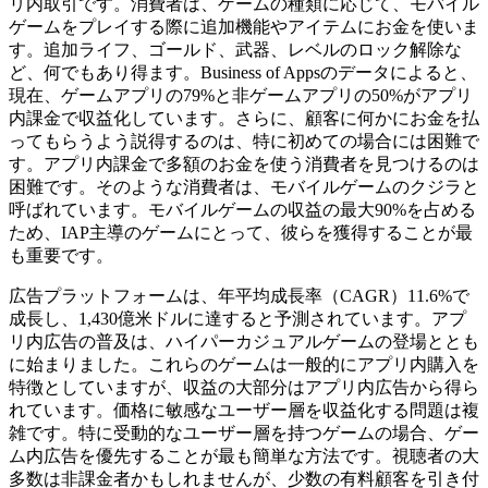
リ内取引です。消費者は、ゲームの種類に応じて、モバイル
ゲームをプレイする際に追加機能やアイテムにお金を使いま
す。追加ライフ、ゴールド、武器、レベルのロック解除な
ど、何でもあり得ます。Business of Appsのデータによると、
現在、ゲームアプリの79%と非ゲームアプリの50%がアプリ
内課金で収益化しています。さらに、顧客に何かにお金を払
ってもらうよう説得するのは、特に初めての場合には困難で
す。アプリ内課金で多額のお金を使う消費者を見つけるのは
困難です。そのような消費者は、モバイルゲームのクジラと
呼ばれています。モバイルゲームの収益の最大90%を占める
ため、IAP主導のゲームにとって、彼らを獲得することが最
も重要です。
広告プラットフォームは、年平均成長率（CAGR）11.6%で
成長し、1,430億米ドルに達すると予測されています。アプ
リ内広告の普及は、ハイパーカジュアルゲームの登場ととも
に始まりました。これらのゲームは一般的にアプリ内購入を
特徴としていますが、収益の大部分はアプリ内広告から得ら
れています。価格に敏感なユーザー層を収益化する問題は複
雑です。特に受動的なユーザー層を持つゲームの場合、ゲー
ム内広告を優先することが最も簡単な方法です。視聴者の大
多数は非課金者かもしれませんが、少数の有料顧客を引き付