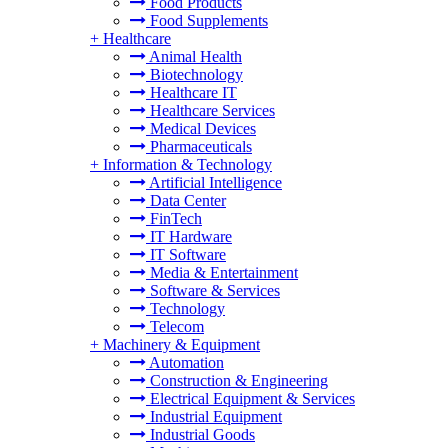
Food Products
Food Supplements
+
Healthcare
Animal Health
Biotechnology
Healthcare IT
Healthcare Services
Medical Devices
Pharmaceuticals
+
Information & Technology
Artificial Intelligence
Data Center
FinTech
IT Hardware
IT Software
Media & Entertainment
Software & Services
Technology
Telecom
+
Machinery & Equipment
Automation
Construction & Engineering
Electrical Equipment & Services
Industrial Equipment
Industrial Goods