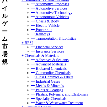
バ
Automotive Processes
イ
Automotive Services
Automotive Technology
ル
Autonomous Vehicles
Chasis & Body
ゲ
Electric Vehicle
Powertrain
ー
Railways
ム
Transportation & Logistics
+
BFSI
市
Financial Services
Insurance Services
場
+
Chemicals & Materials
Adhesives & Sealants
規
Advanced Materials
Biobased Chemicals
Commodity Chemicals
Glass Ceramics & Fibers
Industrial Gases
Metals & Minerals
Paints & Coatings
Plastics, Polymers, and Elastomers
Specialty Chemicals
Water & Wastewater Treatment