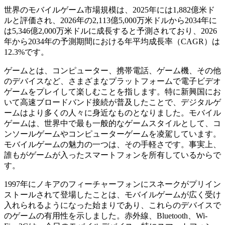
世界のモバイルゲーム市場規模は、2025年には1,882億米ド
ルと評価され、2026年の2,113億5,000万米ドルから2034年に
は5,346億2,000万米ドルに成長すると予測されており、2026
年から2034年の予測期間における年平均成長率（CAGR）は
12.3%です。
ゲームとは、コンピューター、携帯電話、ゲーム機、その他
のデバイスなど、さまざまなプラットフォームで電子ビデオ
ゲームをプレイして楽しむことを指します。特に新興国にお
いて高速ブロードバンド接続が普及したことで、デジタルゲ
ームはより多くの人々に身近なものとなりました。モバイル
ゲームは、世界中で最も一般的なゲームスタイルとして、コ
ンソールゲームやコンピューターゲームを凌駕しています。
モバイルゲームの魅力の一つは、その手軽さです。事実上、
誰もがゲームが入ったスマートフォンを所有しているからで
す。
1997年にノキアのフィーチャーフォンにスネークがプリイン
ストールされて登場したことは、モバイルゲームが広く受け
入れられるようになった始まりであり、これらのデバイスで
のゲームの有用性を示しました。赤外線、Bluetooth、Wi-