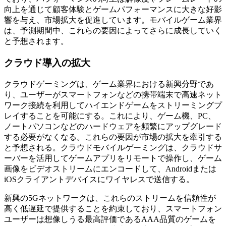
向上を通じて顧客体験とゲームパフォーマンスに大きな好影
響を与え、市場拡大を促進しています。モバイルゲーム業界
は、予測期間中、これらの要因によってさらに成長していく
と予想されます。
クラウド導入の拡大
クラウドゲーミングは、ゲーム業界における新興分野であ
り、ユーザーがスマートフォンなどの携帯端末で高速ネット
ワーク接続を利用してハイエンドゲームをストリーミングプ
レイすることを可能にする。これにより、ゲーム機、PC、
ノートパソコンなどのハードウェアを頻繁にアップグレード
する必要がなくなる。これらの要因が市場の拡大を牽引する
と予想される。クラウドモバイルゲーミングは、クラウドサ
ーバーを活用してゲームアプリをリモートで操作し、ゲーム
画像をビデオストリームにエンコードして、Androidまたは
iOSクライアントデバイスにワイヤレスで送信する。
新興の5Gネットワ​​ークは、これらのストリームを信頼性が
高く低遅延で提供することを約束しており、スマートフォン
ユーザーは想像しうる最高評価であるAAA品質のゲームを