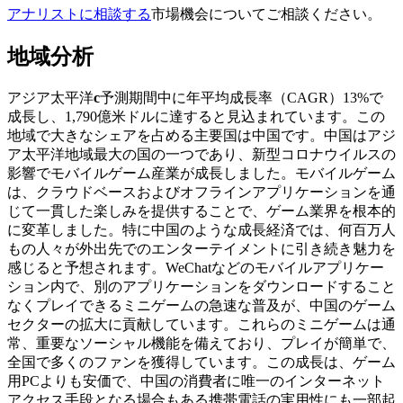
アナリストに相談する
市場機会についてご相談ください。
地域分析
アジア太平洋
c
予測期間中に年平均成長率（CAGR）13%で
成長し、1,790億米ドルに達すると見込まれています。この
地域で大きなシェアを占める主要国は中国です。中国はアジ
ア太平洋地域最大の国の一つであり、新型コロナウイルスの
影響でモバイルゲーム産業が成長しました。モバイルゲーム
は、クラウドベースおよびオフラインアプリケーションを通
じて一貫した楽しみを提供することで、ゲーム業界を根本的
に変革しました。特に中国のような成長経済では、何百万人
もの人々が外出先でのエンターテイメントに引き続き魅力を
感じると予想されます。WeChatなどのモバイルアプリケー
ション内で、別のアプリケーションをダウンロードすること
なくプレイできるミニゲームの急速な普及が、中国のゲーム
セクターの拡大に貢献しています。これらのミニゲームは通
常、重要なソーシャル機能を備えており、プレイが簡単で、
全国で多くのファンを獲得しています。この成長は、ゲーム
用PCよりも安価で、中国の消費者に唯一のインターネット
アクセス手段となる場合もある携帯電話の実用性にも一部起