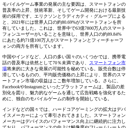
モバイルゲーム事業の発展の主な要因は、スマートフォンの
普及率の上昇、技術革新、そしてゲーム開発における最新技
術の採用です。エリクソンとラディカティ・グループによる
と、2021年には世界人口の約80.69%がスマートフォンを所
有していました。これは、世界中で63億7800万人のスマート
フォンユーザーがいることを意味し、世界人口の約89.84%
にあたる約71億100万人がスマートフォンとフィーチャーフ
ォンの両方を所有しています。
中国やインドなど、人口の多い国々のいくつかでは、携帯電
話の普及率は依然として70％未満であり、
スマートフォン市
場
将来的に大きな発展の可能性を秘めている。販売台数は停
滞しているものの、平均販売価格の上昇により、世界のスマ
ートフォン市場の収益はここ数年増加している。さらに、
FacebookやInstagramといったプラットフォームは、製品の差
別化を図り、魅力的なゲームを通して広告戦略を強化するた
めに、独自のモバイルゲームの制作を開始している。
インドなどの国々では、ハードコアゲーミングの拡大はデバ
イスメーカーによって牽引されてきました。スマートフォン
メーカーはデバイスのパフォーマンス向上に継続的に注力し
ており、パフォーマンスの向上は解像度やフレームレートの