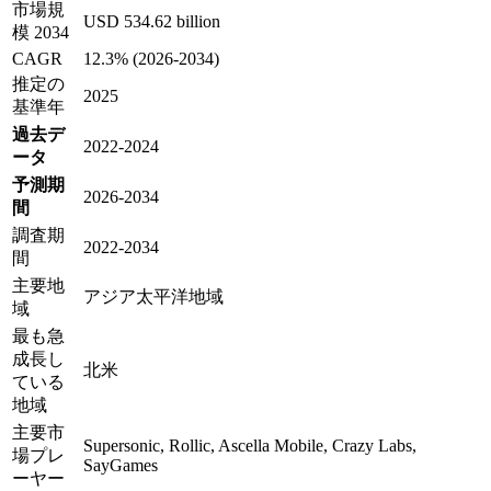
市場規
USD 534.62 billion
模 2034
CAGR
12.3% (2026-2034)
推定の
2025
基準年
過去デ
2022-2024
ータ
予測期
2026-2034
間
調査期
2022-2034
間
主要地
アジア太平洋地域
域
最も急
成長し
北米
ている
地域
主要市
Supersonic, Rollic, Ascella Mobile, Crazy Labs,
場プレ
SayGames
ーヤー