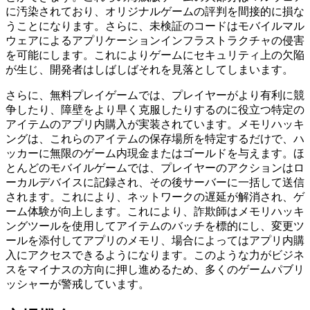
に汚染されており、オリジナルゲームの評判を間接的に損な
うことになります。さらに、未検証のコードはモバイルマル
ウェアによるアプリケーションインフラストラクチャの侵害
を可能にします。これによりゲームにセキュリティ上の欠陥
が生じ、開発者はしばしばそれを見落としてしまいます。
さらに、無料プレイゲームでは、プレイヤーがより有利に競
争したり、障壁をより早く克服したりするのに役立つ特定の
アイテムのアプリ内購入が実装されています。メモリハッキ
ングは、これらのアイテムの保存場所を特定するだけで、ハ
ッカーに無限のゲーム内現金またはゴールドを与えます。ほ
とんどのモバイルゲームでは、プレイヤーのアクションはロ
ーカルデバイスに記録され、その後サーバーに一括して送信
されます。これにより、ネットワークの遅延が解消され、ゲ
ーム体験が向上します。これにより、詐欺師はメモリハッキ
ングツールを使用してアイテムのバッチを標的にし、変更ツ
ールを添付してアプリのメモリ、場合によってはアプリ内購
入にアクセスできるようになります。このような力がビジネ
スをマイナスの方向に押し進めるため、多くのゲームパブリ
ッシャーが警戒しています。