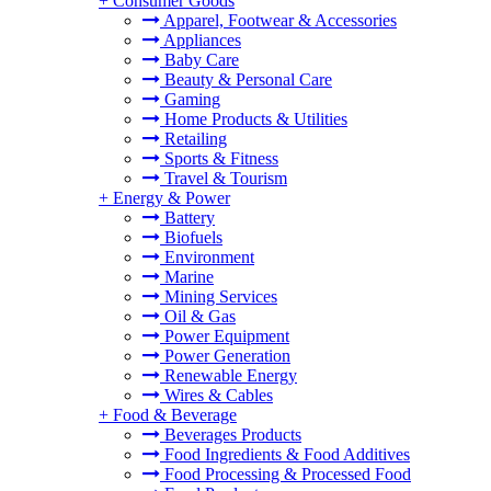
+
Consumer Goods
Apparel, Footwear & Accessories
Appliances
Baby Care
Beauty & Personal Care
Gaming
Home Products & Utilities
Retailing
Sports & Fitness
Travel & Tourism
+
Energy & Power
Battery
Biofuels
Environment
Marine
Mining Services
Oil & Gas
Power Equipment
Power Generation
Renewable Energy
Wires & Cables
+
Food & Beverage
Beverages Products
Food Ingredients & Food Additives
Food Processing & Processed Food