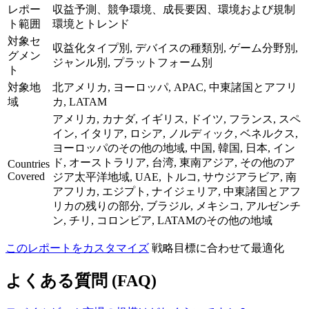
レポー
収益予測、競争環境、成長要因、環境および規制
ト範囲
環境とトレンド
対象セ
収益化タイプ別, デバイスの種類別, ゲーム分野別,
グメン
ジャンル別, プラットフォーム別
ト
対象地
北アメリカ, ヨーロッパ, APAC, 中東諸国とアフリ
域
カ, LATAM
アメリカ, カナダ, イギリス, ドイツ, フランス, スペ
イン, イタリア, ロシア, ノルディック, ベネルクス,
ヨーロッパのその他の地域, 中国, 韓国, 日本, イン
ド, オーストラリア, 台湾, 東南アジア, その他のア
Countries
Covered
ジア太平洋地域, UAE, トルコ, サウジアラビア, 南
アフリカ, エジプト, ナイジェリア, 中東諸国とアフ
リカの残りの部分, ブラジル, メキシコ, アルゼンチ
ン, チリ, コロンビア, LATAMのその他の地域
このレポートをカスタマイズ
戦略目標に合わせて最適化
よくある質問 (FAQ)