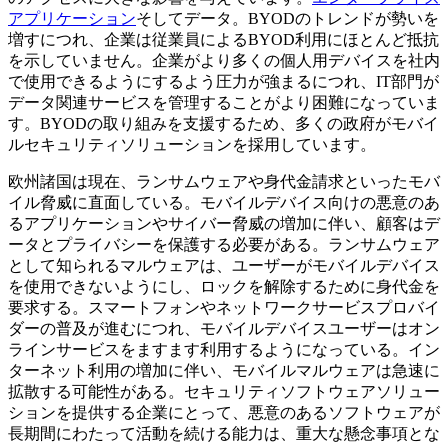
アプリケーション
そしてデータ。BYODのトレンドが勢いを
増すにつれ、企業は従業員によるBYOD利用にほとんど抵抗
を示していません。企業がより多くの個人用デバイスを社内
で使用できるようにするよう圧力が強まるにつれ、IT部門が
データ関連サービスを管理することがより困難になっていま
す。BYODの取り組みを支援するため、多くの政府がモバイ
ルセキュリティソリューションを採用しています。
欧州諸国は現在、ランサムウェアや身代金請求といったモバ
イル脅威に直面している。モバイルデバイス向けの悪意のあ
るアプリケーションやサイバー脅威の増加に伴い、顧客はデ
ータとプライバシーを保護する必要がある。ランサムウェア
として知られるマルウェアは、ユーザーがモバイルデバイス
を使用できないようにし、ロックを解除するために身代金を
要求する。スマートフォンやネットワークサービスプロバイ
ダーの普及が進むにつれ、モバイルデバイスユーザーはオン
ラインサービスをますます利用するようになっている。イン
ターネット利用の増加に伴い、モバイルマルウェアは急速に
拡散する可能性がある。セキュリティソフトウェアソリュー
ションを提供する企業にとって、悪意のあるソフトウェアが
長期間にわたって活動を続ける能力は、重大な懸念事項とな