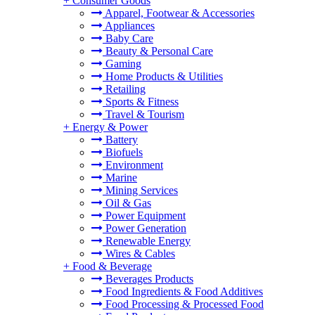
+
Consumer Goods
Apparel, Footwear & Accessories
Appliances
Baby Care
Beauty & Personal Care
Gaming
Home Products & Utilities
Retailing
Sports & Fitness
Travel & Tourism
+
Energy & Power
Battery
Biofuels
Environment
Marine
Mining Services
Oil & Gas
Power Equipment
Power Generation
Renewable Energy
Wires & Cables
+
Food & Beverage
Beverages Products
Food Ingredients & Food Additives
Food Processing & Processed Food