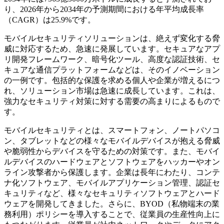
り、2026年から2034年の予測期間における年平均成長率
（CAGR）は25.9%です。
モバイルセキュリティソリューションは、絶えず変化する脅
威に対応するため、急速に発展しています。セキュアなアプ
リ開発フレームワーク、暗号化ツール、高度な認証技術、セ
キュアな通信プラットフォームなどは、そのイノベーション
の一例です。包括的な保護を求める個人や企業が増えるにつ
れ、ソリューション市場は急速に成長しています。これは、
強力なセキュリティ対策に対する需要の高まりによるもので
す。
モバイルセキュリティとは、スマートフォン、ノートパソコ
ン、タブレットなどの様々なモバイルデバイスが抱える脅威
や脆弱性からデバイスを守るための対策です。また、モバイ
ルデバイスのハードウェアとソフトウェアをハッカーやオン
ライン攻撃者から保護します。企業は長年にわたり、コンテ
ナ化ソフトウェア、モバイルアプリケーション管理、認証セ
キュリティなど、様々なセキュリティソフトウェアとハ​​ード
ウェアを開発してきました。さらに、BYOD（私物端末の業
務利用）ポリシーを導入することで、従業員の生産性向上に