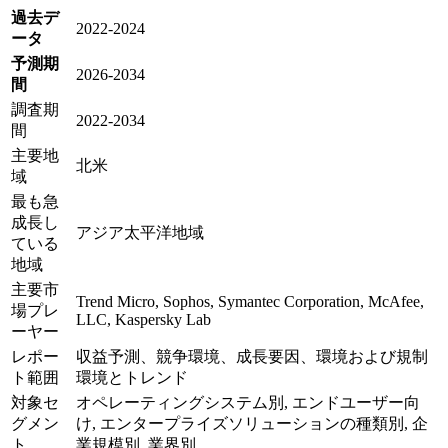
過去デ
2022-2024
ータ
予測期
2026-2034
間
調査期
2022-2034
間
主要地
北米
域
最も急
成長し
アジア太平洋地域
ている
地域
主要市
Trend Micro, Sophos, Symantec Corporation, McAfee,
場プレ
LLC, Kaspersky Lab
ーヤー
レポー
収益予測、競争環境、成長要因、環境および規制
ト範囲
環境とトレンド
対象セ
オペレーティングシステム別, エンドユーザー向
グメン
け, エンタープライズソリューションの種類別, 企
ト
業規模別, 業界別