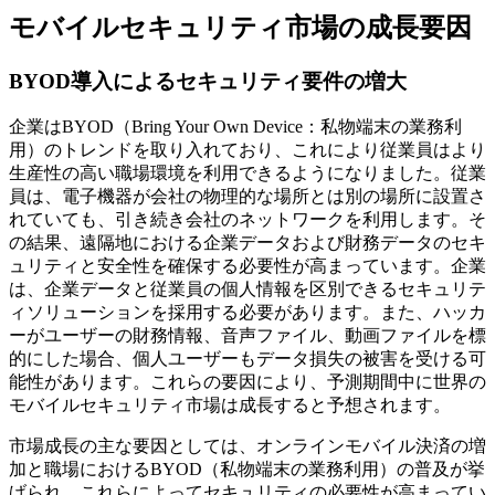
モバイルセキュリティ市場の成長要因
BYOD導入によるセキュリティ要件の増大
企業はBYOD（Bring Your Own Device：私物端末の業務利
用）のトレンドを取り入れており、これにより従業員はより
生産性の高い職場環境を利用できるようになりました。従業
員は、電子機器が会社の物理的な場所とは別の場所に設置さ
れていても、引き続き会社のネットワークを利用します。そ
の結果、遠隔地における企業データおよび財務データのセキ
ュリティと安全性を確保する必要性が高まっています。企業
は、企業データと従業員の個人情報を区別できるセキュリテ
ィソリューションを採用する必要があります。また、ハッカ
ーがユーザーの財務情報、音声ファイル、動画ファイルを標
的にした場合、個人ユーザーもデータ損失の被害を受ける可
能性があります。これらの要因により、予測期間中に世界の
モバイルセキュリティ市場は成長すると予想されます。
市場成長の主な要因としては、オンラインモバイル決済の増
加と職場におけるBYOD（私物端末の業務利用）の普及が挙
げられ、これらによってセキュリティの必要性が高まってい