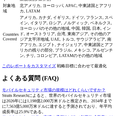
対象地
北アメリカ, ヨーロッパ, APAC, 中東諸国とアフリ
域
カ, LATAM
アメリカ, カナダ, イギリス, ドイツ, フランス, スペ
イン, イタリア, ロシア, ノルディック, ベネルクス,
ヨーロッパのその他の地域, 中国, 韓国, 日本, イン
ド, オーストラリア, 台湾, 東南アジア, その他のア
Countries
Covered
ジア太平洋地域, UAE, トルコ, サウジアラビア, 南
アフリカ, エジプト, ナイジェリア, 中東諸国とアフ
リカの残りの部分, ブラジル, メキシコ, アルゼンチ
ン, チリ, コロンビア, LATAMのその他の地域
このレポートをカスタマイズ
戦略目標に合わせて最適化
よくある質問 (FAQ)
モバイルセキュリティ市場の規模はどれくらいですか？
Straits Researchによると、世界のモバイルセキュリティ市場
は2026年には1,198億2,000万米ドルと推定され、2034年まで
に7,563億5,000万米ドルに達すると予測されており、年平均
成長率は25.9%である。