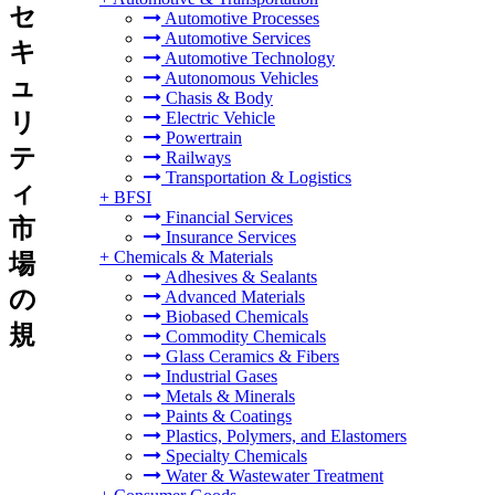
セ
Automotive Processes
Automotive Services
キ
Automotive Technology
Autonomous Vehicles
ュ
Chasis & Body
リ
Electric Vehicle
Powertrain
テ
Railways
Transportation & Logistics
ィ
+
BFSI
Financial Services
市
Insurance Services
+
Chemicals & Materials
場
Adhesives & Sealants
の
Advanced Materials
Biobased Chemicals
規
Commodity Chemicals
Glass Ceramics & Fibers
Industrial Gases
Metals & Minerals
Paints & Coatings
Plastics, Polymers, and Elastomers
Specialty Chemicals
Water & Wastewater Treatment