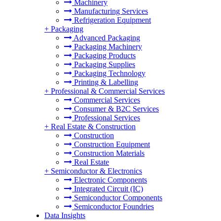
Machinery
Manufacturing Services
Refrigeration Equipment
+
Packaging
Advanced Packaging
Packaging Machinery
Packaging Products
Packaging Supplies
Packaging Technology
Printing & Labelling
+
Professional & Commercial Services
Commercial Services
Consumer & B2C Services
Professional Services
+
Real Estate & Construction
Construction
Construction Equipment
Construction Materials
Real Estate
+
Semiconductor & Electronics
Electronic Components
Integrated Circuit (IC)
Semiconductor Components
Semiconductor Foundries
Data Insights