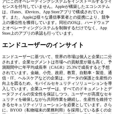
アにこのオペレーティングシステムをインストールするライ
センスを付与していません。Appleが構築したエコシステム
は、iTunes、iDevices、App Storeアプリで構成されていま
す。また、Appleは様々な通信事業者との提携により、競争
上の優位性を獲得しています。同社のOSは、ハードウェア
とオペレーティングシステムを制御するだけでなく、App
Store上のアプリの承認も行っています。
エンドユーザーのインサイト
エンドユーザーに基づいて、世界の市場は個人と企業に二分
されます。企業セグメントは市場への貢献度が最も高く、予
測期間中に年平均成長率（CAGR）25.3%で成長すると予想
されています。金融、小売、政府、教育、自動車・製造、通
信・IT、ヘルスケアなどの企業は、データの保護と生産性の
向上を図るため、モバイルセキュリティソリューションを導
入しています。企業ユーザーは、すべてのドキュメントとデ
ータファイルの安全性を保証しつつ、ユーザーが高度なセキ
ュリティを確保しながら共同作業を継続し、生産性を維持で
きるセキュリティソリューションを必要としています。さら
に、BYOD（私物端末の業務利用）を採用している多くの企