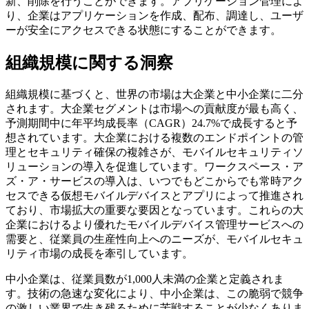
新、削除を行うことができます。アプリケーション管理によ
り、企業はアプリケーションを作成、配布、調達し、ユーザ
ーが安全にアクセスできる状態にすることができます。
組織規模に関する洞察
組織規模に基づくと、世界の市場は大企業と中小企業に二分
されます。大企業セグメントは市場への貢献度が最も高く、
予測期間中に年平均成長率（CAGR）24.7%で成長すると予
想されています。大企業における複数のエンドポイントの管
理とセキュリティ確保の複雑さが、モバイルセキュリティソ
リューションの導入を促進しています。ワークスペース・ア
ズ・ア・サービスの導入は、いつでもどこからでも常時アク
セスできる仮想モバイルデバイスとアプリによって推進され
ており、市場拡大の重要な要因となっています。これらの大
企業におけるより優れたモバイルデバイス管理サービスへの
需要と、従業員の生産性向上へのニーズが、モバイルセキュ
リティ市場の成長を牽引しています。
中小企業は、従業員数が1,000人未満の企業と定義されま
す。技術の急速な変化により、中小企業は、この脆弱で競争
の激しい業界で生き残るために苦戦することが少なくありま