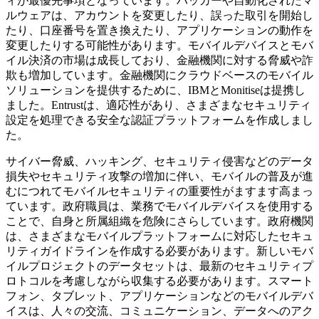
ィが最優先事項となっています。ハッカーや自動化されたマ
ルウェアは、アカウントを変更したり、誤った取引を開始し
たり、口座番号を置き換えたり、アプリケーションの動作を
変更したりする可能性があります。モバイルデバイスとモバ
イル決済の市場は成長しており、金融機関に対する脅威や詐
欺も増加しています。金融機関にクラウドベースのモバイル
ソリューションを提供するために、IBMとMonitiseは提携し
ました。Entrustは、適応性があり、さまざまなセキュリティ
設定を処理できる安全な認証プラットフォームを作成しまし
た。
サイバー脅威、ハッキング、セキュリティ侵害などのデータ
損失やセキュリティ攻撃の増加に伴い、モバイルの普及が進
むにつれてモバイルセキュリティの重要性がますます高まっ
ています。政府職員は、業務でモバイルデバイスを使用する
ことで、自身と所属組織を危険にさらしています。政府機関
は、さまざまなモバイルプラットフォームに対応したセキュ
リティガイドラインを作成する必要があります。新しいモバ
イルプロジェクトのデータセットは、最新のセキュリティプ
ロトコルを考慮しながら収集する必要があります。スマート
フォン、タブレット、アプリケーションなどのモバイルデバ
イスは、人々の交流、コミュニケーション、データへのアク