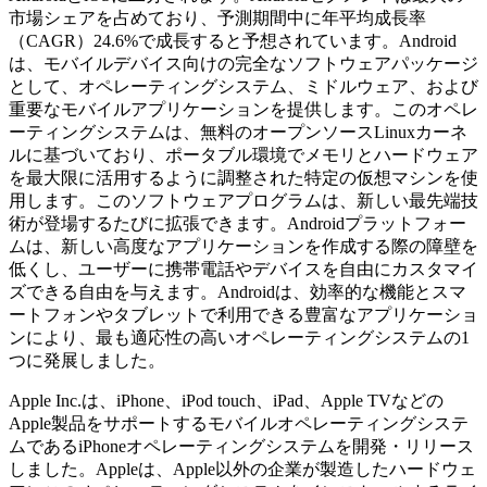
市場シェアを占めており、予測期間中に年平均成長率
（CAGR）24.6%で成長すると予想されています。Android
は、モバイルデバイス向けの完全なソフトウェアパッケージ
として、オペレーティングシステム、ミドルウェア、および
重要なモバイルアプリケーションを提供します。このオペレ
ーティングシステムは、無料のオープンソースLinuxカーネ
ルに基づいており、ポータブル環境でメモリとハードウェア
を最大限に活用するように調整された特定の仮想マシンを使
用します。このソフトウェアプログラムは、新しい最先端技
術が登場するたびに拡張できます。Androidプラットフォー
ムは、新しい高度なアプリケーションを作成する際の障壁を
低くし、ユーザーに携帯電話やデバイスを自由にカスタマイ
ズできる自由を与えます。Androidは、効率的な機能とスマ
ートフォンやタブレットで利用できる豊富なアプリケーショ
ンにより、最も適応性の高いオペレーティングシステムの1
つに発展しました。
Apple Inc.は、iPhone、iPod touch、iPad、Apple TVなどの
Apple製品をサポートするモバイルオペレーティングシステ
ムであるiPhoneオペレーティングシステムを開発・リリース
しました。Appleは、Apple以外の企業が製造したハードウェ