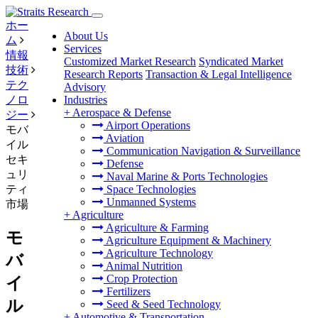
ホー
About Us
ム
Services
情報
Customized Market Research
Syndicated Market
技術
Research Reports
Transaction & Legal Intelligence
テク
Advisory
ノロ
Industries
+
Aerospace & Defense
ジー
Airport Operations
モバ
Aviation
イル
Communication Navigation & Surveillance
セキ
Defense
ュリ
Naval Marine & Ports Technologies
ティ
Space Technologies
Unmanned Systems
市場
+
Agriculture
Agriculture & Farming
モ
Agriculture Equipment & Machinery
Agriculture Technology
バ
Animal Nutrition
Crop Protection
イ
Fertilizers
ル
Seed & Seed Technology
+
Automotive & Transportation