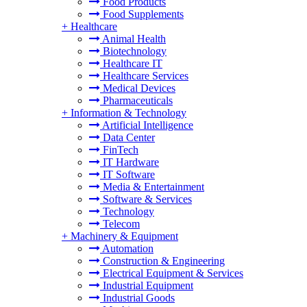
Food Products
Food Supplements
+
Healthcare
Animal Health
Biotechnology
Healthcare IT
Healthcare Services
Medical Devices
Pharmaceuticals
+
Information & Technology
Artificial Intelligence
Data Center
FinTech
IT Hardware
IT Software
Media & Entertainment
Software & Services
Technology
Telecom
+
Machinery & Equipment
Automation
Construction & Engineering
Electrical Equipment & Services
Industrial Equipment
Industrial Goods