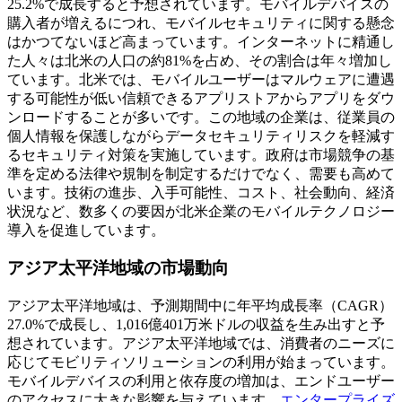
25.2%で成長すると予想されています。モバイルデバイスの
購入者が増えるにつれ、モバイルセキュリティに関する懸念
はかつてないほど高まっています。インターネットに精通し
た人々は北米の人口の約81%を占め、その割合は年々増加し
ています。北米では、モバイルユーザーはマルウェアに遭遇
する可能性が低い信頼できるアプリストアからアプリをダウ
ンロードすることが多いです。この地域の企業は、従業員の
個人情報を保護しながらデータセキュリティリスクを軽減す
るセキュリティ対策を実施しています。政府は市場競争の基
準を定める法律や規制を制定するだけでなく、需要も高めて
います。技術の進歩、入手可能性、コスト、社会動向、経済
状況など、数多くの要因が北米企業のモバイルテクノロジー
導入を促進しています。
アジア太平洋地域の市場動向
アジア太平洋地域は、予測期間中に年平均成長率（CAGR）
27.0%で成長し、1,016億401万米ドルの収益を生み出すと予
想されています。アジア太平洋地域では、消費者のニーズに
応じてモビリティソリューションの利用が始まっています。
モバイルデバイスの利用と依存度の増加は、エンドユーザー
のアクセスに大きな影響を与えています。
エンタープライズ