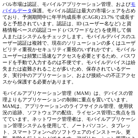
バル市場は認証、モバイルアプリケーション管理、および
モ
バイルデータ
保護。モバイル認証は最大の市場シェアを占め
ており、予測期間中に年平均成長率 (CAGR) 23.7% で成長す
ると予想されています。認証は、ID (ユーザー名など) と資
格情報ベースの認証コード (パスワードなど) を使用して個
人またはシステムをチェックします。モバイルデバイスのユ
ーザー認証は複雑で、現在のソリューションの多くはユーザ
ビリティ重視かセキュリティ重視のいずれかです。モバイル
ユーザーは頻繁に迅速なアクセスを必要とするため、パスワ
ードを手動で入力するのは不便です。モバイルデバイスは紛
失または盗難されることが多いため、保存されているデー
タ、実行中のアプリケーション、および接続への不正アクセ
スから保護する必要があります。
モバイルアプリケーション管理（MAM）は、デバイスの管
理よりもアプリケーションの制御に重点を置いています。
MAMは、アプリケーションのライフサイクル管理、使用状
況の追跡、ソフトウェアの配信、ライセンス管理に焦点を当
てています。ネットワーク管理者は、モバイルアプリケーシ
ョン管理システムを使用して、ノートパソコン、タブレッ
ト、スマートフォンへのソフトウェアのインストール、更