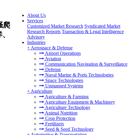
About Us
Services
掻爬
Customized Market Research
Syndicated Market
Research Reports
Transaction & Legal Intelligence
洋、
Advisory
Industries
+
Aerospace & Defense
Airport Operations
Aviation
Communication Navigation & Surveillance
Defense
Naval Marine & Ports Technologies
Space Technologies
Unmanned Systems
+
Agriculture
Agriculture & Farming
Agriculture Equipment & Machinery
Agriculture Technology
Animal Nutrition
Crop Protection
Fertilizers
Seed & Seed Technology
+
Automotive & Transportation