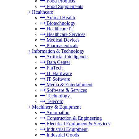
Food Products
Food Supplements
+
Healthcare
Animal Health
Biotechnology
Healthcare IT
Healthcare Services
Medical Devices
Pharmaceuticals
+
Information & Technology
Artificial Intelligence
Data Center
FinTech
IT Hardware
IT Software
Media & Entertainment
Software & Services
Technology
Telecom
+
Machinery & Equipment
Automation
Construction & Engineering
Electrical Equipment & Services
Industrial Equipment
Industrial Goods