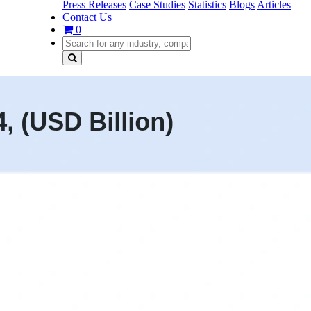
Press Releases
Case Studies
Statistics
Blogs
Articles
Contact Us
0