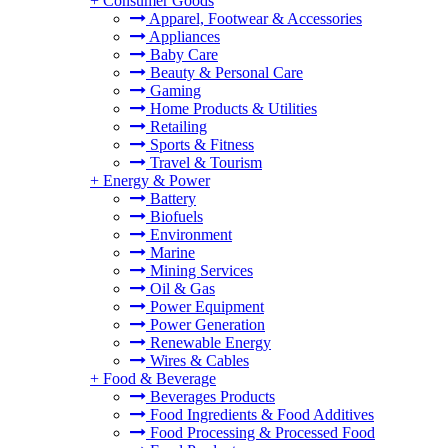
+
Consumer Goods
Apparel, Footwear & Accessories
Appliances
Baby Care
Beauty & Personal Care
Gaming
Home Products & Utilities
Retailing
Sports & Fitness
Travel & Tourism
+
Energy & Power
Battery
Biofuels
Environment
Marine
Mining Services
Oil & Gas
Power Equipment
Power Generation
Renewable Energy
Wires & Cables
+
Food & Beverage
Beverages Products
Food Ingredients & Food Additives
Food Processing & Processed Food