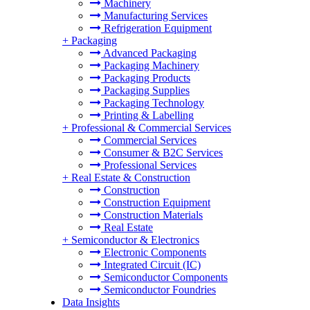
Machinery
Manufacturing Services
Refrigeration Equipment
+
Packaging
Advanced Packaging
Packaging Machinery
Packaging Products
Packaging Supplies
Packaging Technology
Printing & Labelling
+
Professional & Commercial Services
Commercial Services
Consumer & B2C Services
Professional Services
+
Real Estate & Construction
Construction
Construction Equipment
Construction Materials
Real Estate
+
Semiconductor & Electronics
Electronic Components
Integrated Circuit (IC)
Semiconductor Components
Semiconductor Foundries
Data Insights