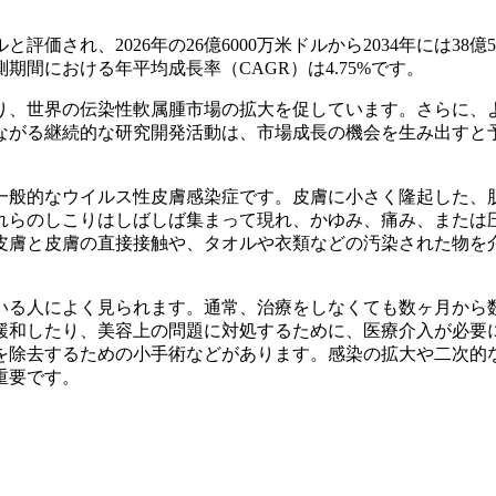
評価され、2026年の26億6000万米ドルから2034年には38億5
測期間における年平均成長率（CAGR）は4.75%です。
り、世界の伝染性軟属腫市場の拡大を促しています。さらに、
ながる継続的な研究開発活動は、市場成長の機会を生み出すと
一般的なウイルス性皮膚感染症です。皮膚に小さく隆起した、
れらのしこりはしばしば集まって現れ、かゆみ、痛み、または
皮膚と皮膚の直接接触や、タオルや衣類などの汚染された物を
いる人によく見られます。通常、治療をしなくても数ヶ月から
緩和したり、美容上の問題に対処するために、医療介入が必要
を除去するための小手術などがあります。感染の拡大や二次的
重要です。