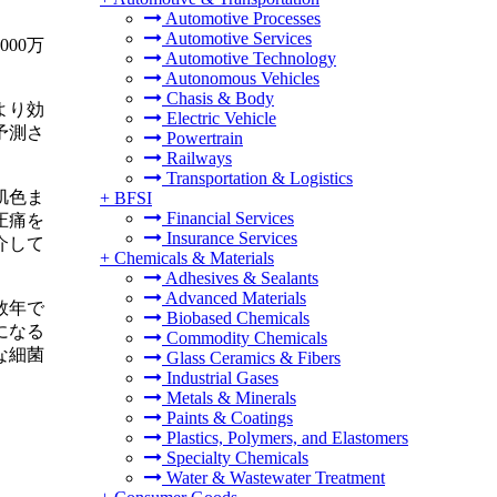
Automotive Processes
Automotive Services
000万
Automotive Technology
Autonomous Vehicles
Chasis & Body
より効
Electric Vehicle
予測さ
Powertrain
Railways
Transportation & Logistics
肌色ま
+
BFSI
Financial Services
圧痛を
Insurance Services
介して
+
Chemicals & Materials
Adhesives & Sealants
Advanced Materials
数年で
Biobased Chemicals
になる
Commodity Chemicals
な細菌
Glass Ceramics & Fibers
Industrial Gases
Metals & Minerals
Paints & Coatings
Plastics, Polymers, and Elastomers
Specialty Chemicals
Water & Wastewater Treatment