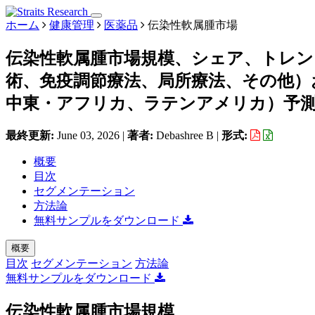
ホーム
健康管理
医薬品
伝染性軟属腫市場
伝染性軟属腫市場規模、シェア、トレン
術、免疫調節療法、局所療法、その他）
中東・アフリカ、ラテンアメリカ）予測、2
最終更新:
June 03, 2026
|
著者:
Debashree B
|
形式:
概要
目次
セグメンテーション
方法論
無料サンプルをダウンロード
概要
目次
セグメンテーション
方法論
無料サンプルをダウンロード
伝染性軟属腫市場規模