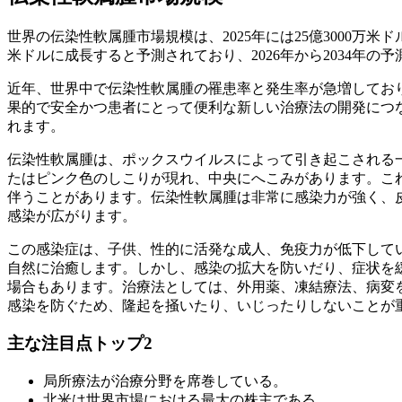
世界の伝染性軟属腫市場規模は、2025年には25億3000万米ドルと
米ドルに成長すると予測されており、2026年から2034年の予
近年、世界中で伝染性軟属腫の罹患率と発生率が急増してお
果的で安全かつ患者にとって便利な新しい治療法の開発につ
れます。
伝染性軟属腫は、ポックスウイルスによって引き起こされる
たはピンク色のしこりが現れ、中央にへこみがあります。こ
伴うことがあります。伝染性軟属腫は非常に感染力が強く、
感染が広がります。
この感染症は、子供、性的に活発な成人、免疫力が低下して
自然に治癒します。しかし、感染の拡大を防いだり、症状を
場合もあります。治療法としては、外用薬、凍結療法、病変
感染を防ぐため、隆起を掻いたり、いじったりしないことが
主な注目点トップ2
局所療法が治療分野を席巻している。
北米は世界市場における最大の株主である