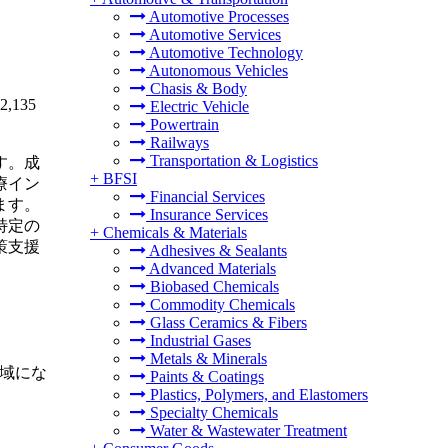
Automotive Processes
Automotive Services
Automotive Technology
Autonomous Vehicles
Chasis & Body
,135
Electric Vehicle
Powertrain
Railways
Transportation & Logistics
す。成
+
BFSI
療イン
Financial Services
ます。
Insurance Services
特定の
+
Chemicals & Materials
策支援
Adhesives & Sealants
Advanced Materials
Biobased Chemicals
Commodity Chemicals
Glass Ceramics & Fibers
Industrial Gases
Metals & Minerals
地域にな
Paints & Coatings
Plastics, Polymers, and Elastomers
Specialty Chemicals
Water & Wastewater Treatment