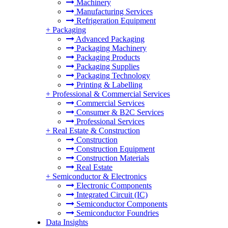
Machinery
Manufacturing Services
Refrigeration Equipment
+
Packaging
Advanced Packaging
Packaging Machinery
Packaging Products
Packaging Supplies
Packaging Technology
Printing & Labelling
+
Professional & Commercial Services
Commercial Services
Consumer & B2C Services
Professional Services
+
Real Estate & Construction
Construction
Construction Equipment
Construction Materials
Real Estate
+
Semiconductor & Electronics
Electronic Components
Integrated Circuit (IC)
Semiconductor Components
Semiconductor Foundries
Data Insights