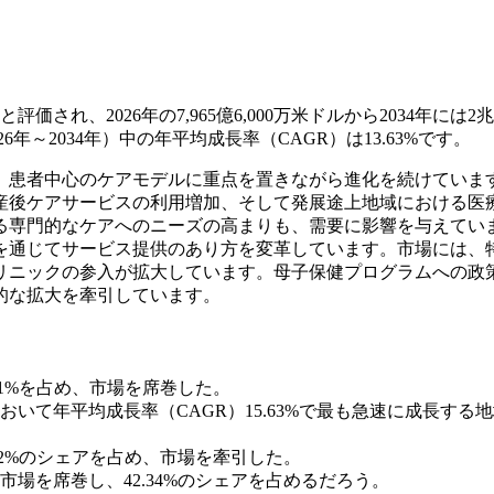
価され、2026年の7,965億6,000万米ドルから2034年には2兆2
6年～2034年）中の年平均成長率（CAGR）は13.63%です。
、患者中心のケアモデルに重点を置きながら進化を続けていま
産後ケアサービスの利用増加、そして発展途上地域における医
る専門的なケアへのニーズの高まりも、需要に影響を与えてい
を通じてサービス提供のあり方を変革しています。市場には、
ニックの参入が​​拡大しています。母子保健プログラムへの政
的な拡大を牽引しています。
21%を占め、市場を席巻した。
いて年平均成長率（CAGR）15.63%で最も急速に成長する
.12%のシェアを占め、市場を牽引した。
が市場を席巻し、42.34%のシェアを占めるだろう。