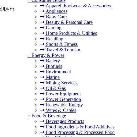
+
Consumer Goods
Apparel, Footwear & Accessories
予測され
Appliances
Baby Care
Beauty & Personal Care
Gaming
Home Products & Utilities
Retailing
Sports & Fitness
Travel & Tourism
+
Energy & Power
Battery
Biofuels
Environment
Marine
Mining Services
Oil & Gas
Power Equipment
Power Generation
Renewable Energy
Wires & Cables
+
Food & Beverage
Beverages Products
Food Ingredients & Food Additives
Food Processing & Processed Food