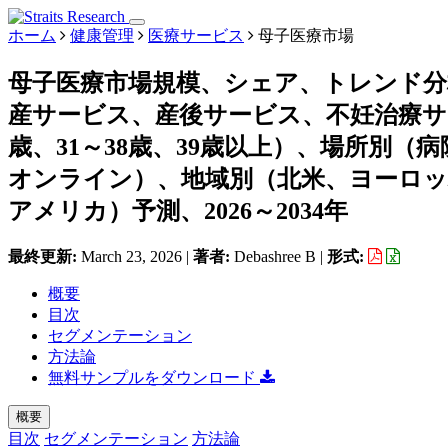
ホーム
健康管理
医療サービス
母子医療市場
母子医療市場規模、シェア、トレンド分
産サービス、産後サービス、不妊治療サー
歳、31～38歳、39歳以上）、場所別
オンライン）、地域別（北米、ヨーロ
アメリカ）予測、2026～2034年
最終更新:
March 23, 2026
|
著者:
Debashree B
|
形式:
概要
目次
セグメンテーション
方法論
無料サンプルをダウンロード
概要
目次
セグメンテーション
方法論