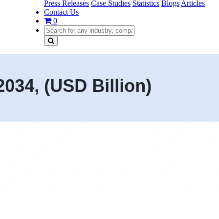
Press Releases
Case Studies
Statistics
Blogs
Articles
Contact Us
0