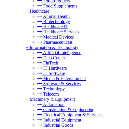
Food Products
Food Supplements
+
Healthcare
Animal Health
Biotechnology
Healthcare IT
Healthcare Services
Medical Devices
Pharmaceuticals
+
Information & Technology
Artificial Intelligence
Data Center
FinTech
IT Hardware
IT Software
Media & Entertainment
Software & Services
Technology
Telecom
+
Machinery & Equipment
Automation
Construction & Engineering
Electrical Equipment & Services
Industrial Equipment
Industrial Goods