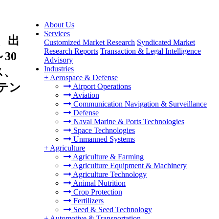
About Us
Services
、出
Customized Market Research
Syndicated Market
Research Reports
Transaction & Legal Intelligence
30
Advisory
Industries
ス、
+
Aerospace & Defense
テン
Airport Operations
Aviation
Communication Navigation & Surveillance
Defense
Naval Marine & Ports Technologies
Space Technologies
Unmanned Systems
+
Agriculture
Agriculture & Farming
Agriculture Equipment & Machinery
Agriculture Technology
Animal Nutrition
Crop Protection
Fertilizers
Seed & Seed Technology
+
Automotive & Transportation