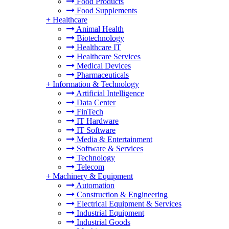
Food Products
Food Supplements
+
Healthcare
Animal Health
Biotechnology
Healthcare IT
Healthcare Services
Medical Devices
Pharmaceuticals
+
Information & Technology
Artificial Intelligence
Data Center
FinTech
IT Hardware
IT Software
Media & Entertainment
Software & Services
Technology
Telecom
+
Machinery & Equipment
Automation
Construction & Engineering
Electrical Equipment & Services
Industrial Equipment
Industrial Goods