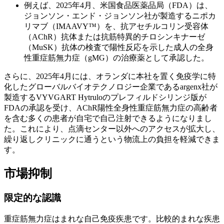
例えば、2025年4月、米国食品医薬品局（FDA）は、
ジョンソン・エンド・ジョンソン社が製造するニポカ
リマブ（IMAAVY™）を、抗アセチルコリン受容体
（AChR）抗体または抗筋特異的チロシンキナーゼ
（MuSK）抗体の検査で陽性反応を示した成人の全身
性重症筋無力症（gMG）の治療薬として承認した。
さらに、2025年4月には、オランダに本社を置く免疫学に特
化したグローバルバイオテクノロジー企業であるargenx社が
製造するVYVGART Hytruloのプレフィルドシリンジ版が
FDAの承認を受け、AChR陽性全身性重症筋無力症の高齢者
を含む多くの患者が自宅で自己注射できるようになりまし
た。これにより、点滴センター以外へのアクセスが拡大し、
繰り返しクリニックに通うという物流上の負担を軽減できま
す。
市場抑制
限定的な認識
重症筋無力症はまれな自己免疫疾患です。比較的まれな疾患