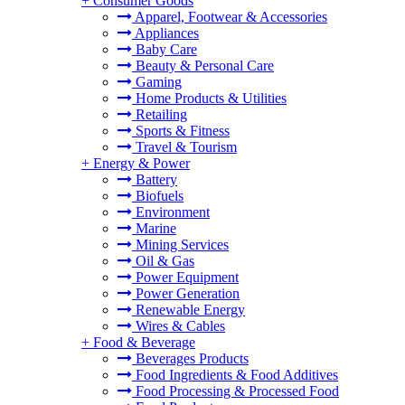
+
Consumer Goods
Apparel, Footwear & Accessories
Appliances
Baby Care
Beauty & Personal Care
Gaming
Home Products & Utilities
Retailing
Sports & Fitness
Travel & Tourism
+
Energy & Power
Battery
Biofuels
Environment
Marine
Mining Services
Oil & Gas
Power Equipment
Power Generation
Renewable Energy
Wires & Cables
+
Food & Beverage
Beverages Products
Food Ingredients & Food Additives
Food Processing & Processed Food