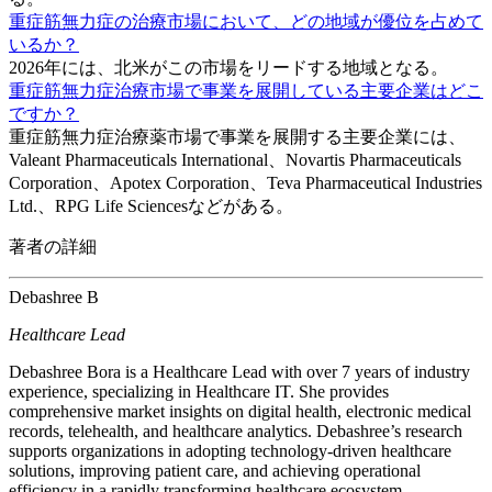
重症筋無力症の治療市場において、どの地域が優位を占めて
いるか？
2026年には、北米がこの市場をリードする地域となる。
重症筋無力症治療市場で事業を展開している主要企業はどこ
ですか？
重症筋無力症治療薬市場で事業を展開する主要企業には、
Valeant Pharmaceuticals International、Novartis Pharmaceuticals
Corporation、Apotex Corporation、Teva Pharmaceutical Industries
Ltd.、RPG Life Sciencesなどがある。
著者の詳細
Debashree B
Healthcare Lead
Debashree Bora is a Healthcare Lead with over 7 years of industry
experience, specializing in Healthcare IT. She provides
comprehensive market insights on digital health, electronic medical
records, telehealth, and healthcare analytics. Debashree’s research
supports organizations in adopting technology-driven healthcare
solutions, improving patient care, and achieving operational
efficiency in a rapidly transforming healthcare ecosystem.