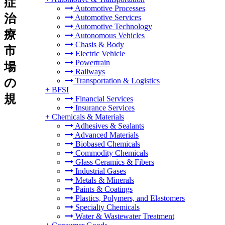
症
Automotive Processes
治
Automotive Services
Automotive Technology
療
Autonomous Vehicles
Chasis & Body
市
Electric Vehicle
Powertrain
場
Railways
の
Transportation & Logistics
+
BFSI
規
Financial Services
Insurance Services
+
Chemicals & Materials
Adhesives & Sealants
Advanced Materials
Biobased Chemicals
Commodity Chemicals
Glass Ceramics & Fibers
Industrial Gases
Metals & Minerals
Paints & Coatings
Plastics, Polymers, and Elastomers
Specialty Chemicals
Water & Wastewater Treatment