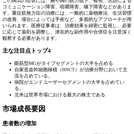
この病気の症状には、腕や脚の筋力低下、複視、言語による
コミュニケーション障害、咀嚼障害、嚥下障害などがありま
す。重症筋無力症の治療には、一般的に薬物療法、生活習慣
の改善、場合によっては手術など、多面的なアプローチが用
いられます。医療従事者は、治療効果を綿密に監視し、必要
に応じて薬剤を調整し、潜在的な副作用や合併症を注意深く
観察する必要があります。
主な注目点トップ4
眼筋型MGがタイプセグメントの大半を占める
自家造血幹細胞移植（HSCT）が治療分野において主
流を占めている。
病院がエンドユーザーセグメントの大半を占めてい
る。
北米は世界市場における最大の株主である
市場成長要因
患者数の増加