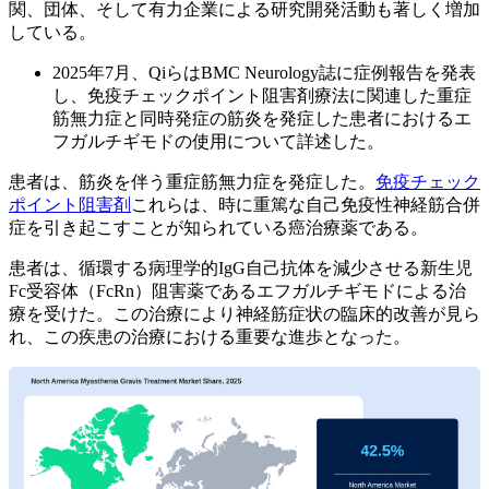
関、団体、そして有力企業による研究開発活動も著しく増加
している。
2025年7月、QiらはBMC Neurology誌に症例報告を発表
し、免疫チェックポイント阻害剤療法に関連した重症
筋無力症と同時発症の筋炎を発症した患者におけるエ
フガルチギモドの使用について詳述した。
患者は、筋炎を伴う重症筋無力症を発症した。
免疫チェック
ポイント阻害剤
これらは、時に重篤な自己免疫性神経筋合併
症を引き起こすことが知られている癌治療薬である。
患者は、循環する病理学的IgG自己抗体を減少させる新生児
Fc受容体（FcRn）阻害薬であるエフガルチギモドによる治
療を受けた。この治療により神経筋症状の臨床的改善が見ら
れ、この疾患の治療における重要な進歩となった。