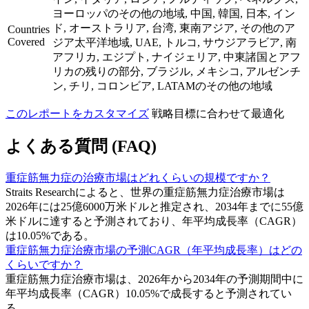
ヨーロッパのその他の地域, 中国, 韓国, 日本, イン
ド, オーストラリア, 台湾, 東南アジア, その他のア
Countries
Covered
ジア太平洋地域, UAE, トルコ, サウジアラビア, 南
アフリカ, エジプト, ナイジェリア, 中東諸国とアフ
リカの残りの部分, ブラジル, メキシコ, アルゼンチ
ン, チリ, コロンビア, LATAMのその他の地域
このレポートをカスタマイズ
戦略目標に合わせて最適化
よくある質問 (FAQ)
重症筋無力症の治療市場はどれくらいの規模ですか？
Straits Researchによると、世界の重症筋無力症治療市場は
2026年には25億6000万米ドルと推定され、2034年までに55億
米ドルに達すると予測されており、年平均成長率（CAGR）
は10.05%である。
重症筋無力症治療市場の予測CAGR（年平均成長率）はどの
くらいですか？
重症筋無力症治療市場は、2026年から2034年の予測期間中に
年平均成長率（CAGR）10.05%で成長すると予測されてい
る。