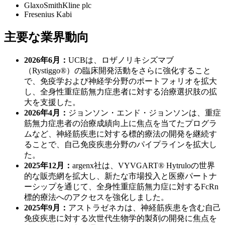
GlaxoSmithKline plc
Fresenius Kabi
主要な業界動向
2026年6月：
UCBは、ロザノリキシズマブ
（Rystiggo®）の臨床開発活動をさらに強化すること
で、免疫学および神経学分野のポートフォリオを拡大
し、全身性重症筋無力症患者に対する治療選択肢の拡
大を支援した。
2026年4月：
ジョンソン・エンド・ジョンソンは、重症
筋無力症患者の治療成績向上に焦点を当てたプログラ
ムなど、神経筋疾患に対する標的療法の開発を継続す
ることで、自己免疫疾患分野のパイプラインを拡大し
た。
2025年12月：
argenx社は、VYVGART® Hytruloの世界
的な販売網を拡大し、新たな市場投入と医療パートナ
ーシップを通じて、全身性重症筋無力症に対するFcRn
標的療法へのアクセスを強化しました。
2025年9月：
アストラゼネカは、神経筋疾患を含む自己
免疫疾患に対する次世代生物学的製剤の開発に焦点を