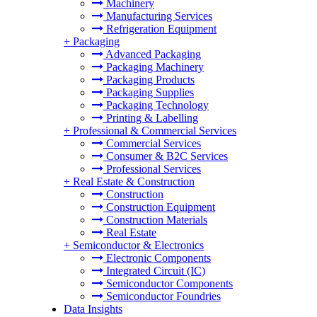
Machinery
Manufacturing Services
Refrigeration Equipment
+
Packaging
Advanced Packaging
Packaging Machinery
Packaging Products
Packaging Supplies
Packaging Technology
Printing & Labelling
+
Professional & Commercial Services
Commercial Services
Consumer & B2C Services
Professional Services
+
Real Estate & Construction
Construction
Construction Equipment
Construction Materials
Real Estate
+
Semiconductor & Electronics
Electronic Components
Integrated Circuit (IC)
Semiconductor Components
Semiconductor Foundries
Data Insights