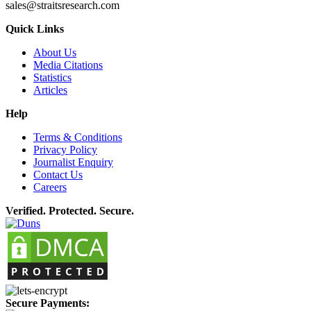
sales@straitsresearch.com
Quick Links
About Us
Media Citations
Statistics
Articles
Help
Terms & Conditions
Privacy Policy
Journalist Enquiry
Contact Us
Careers
Verified. Protected. Secure.
Secure Payments: