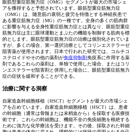
眼筋型重症筋無力症（OMG）セグメントが最大の市場シェ
アを獲得すると予想されています。眼筋型重症筋無力症
（OMG）は、随意筋の衰弱と疲労を特徴とする神経疾患で
ある重症筋無力症（MG）の一種です。全身の多くの筋肉群
に影響を与える全身性重症筋無力症とは異なり、眼筋型重症
筋無力症は主に眼球運動とまぶたの機能を制御する筋肉を標
的とします。眼筋型重症筋無力症の治療は個別化されていま
すが、多くの場合、第一選択治療としてコリンエステラーゼ
阻害薬が使用されます。日本で行われた研究では、コルチコ
ステロイドやその他の薬剤が
免疫抑制剤
免疫系に作用する薬
剤であるこれらの薬剤は、単独で使用した場合、またはコリ
ンエステラーゼ阻害剤と併用した場合に、眼筋型重症筋無力
症の症状を緩和することができる。
治療に関する洞察
自家造血幹細胞移植（HSCT）セグメントが最大の市場シェ
アを占めています。自家造血幹細胞移植（HSCT）は、患者
の幹細胞（通常は骨髄または末梢血から）を採取する医療技
術です。これらの幹細胞は、機能不全の免疫細胞を根絶する
ために強力な化学療法を受けます。その後、採取された幹細
胞は患者の体内に戻され、理想的には病状の原因となる自己