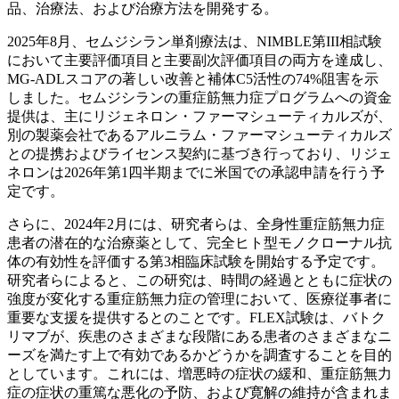
品、治療法、および治療方法を開発する。
2025年8月、セムジシラン単剤療法は、NIMBLE第III相試験
において主要評価項目と主要副次評価項目の両方を達成し、
MG-ADLスコアの著しい改善と補体C5活性の74%阻害を示
しました。セムジシランの重症筋無力症プログラムへの資金
提供は、主にリジェネロン・ファーマシューティカルズが、
別の製薬会社であるアルニラム・ファーマシューティカルズ
との提携およびライセンス契約に基づき行っており、リジェ
ネロンは2026年第1四半期までに米国での承認申請を行う予
定です。
さらに、2024年2月には、研究者らは、全身性重症筋無力症
患者の潜在的な治療薬として、完全ヒト型モノクローナル抗
体の有効性を評価する第3相臨床試験を開始する予定です。
研究者らによると、この研究は、時間の経過とともに症状の
強度が変化する重症筋無力症の管理において、医療従事者に
重要な支援を提供するとのことです。FLEX試験は、バトク
リマブが、疾患のさまざまな段階にある患者のさまざまなニ
ーズを満たす上で有効であるかどうかを調査することを目的
としています。これには、増悪時の症状の緩和、重症筋無力
症の症状の重篤な悪化の予防、および寛解の維持が含まれま