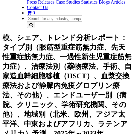
Press Releases
Case Studies
Statistics
Blogs
Articles
Contact Us
0
模、シェア、トレンド分析レポート：
タイプ別（眼筋型重症筋無力症、先天
性重症筋無力症、一過性新生児重症筋無
力症）、治療法別（薬物療法、手術、自
家造血幹細胞移植（HSCT）、血漿交換
療法および静脈内免疫グロブリン療
法、その他）、エンドユーザー別（病
院、クリニック、学術研究機関、その
他）、地域別（北米、欧州、アジア太
平洋、中東およびアフリカ、ラテンア
メリカ）予測、2025年～2033年