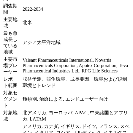
調査期
2022-2034
間
主要地
北米
域
最も急
成長し
アジア太平洋地域
ている
地域
主要市
Valeant Pharmaceuticals International, Novartis
場プレ
Pharmaceuticals Corporation, Apotex Corporation, Teva
Pharmaceutical Industries Ltd., RPG Life Sciences
ーヤー
レポー
収益予測、競争環境、成長要因、環境および規制
ト範囲
環境とトレンド
対象セ
グメン
種類別, 治療による, エンドユーザー向け
ト
対象地
北アメリカ, ヨーロッパ, APAC, 中東諸国とアフリ
域
カ, LATAM
アメリカ, カナダ, イギリス, ドイツ, フランス, スペ
イン, イタリア, ロシア, ノルディック, ベネルクス,