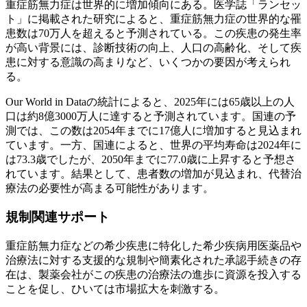
重症筋無力症は世界的に増加傾向にある。医学誌「ランセッ
ト」に掲載された研究によると、重症筋無力症の世界的な罹
患数は70万人を超えると予測されている。この疾患の発生率
が高い背景には、診断技術の向上、人口の高齢化、そして疾
患に対する意識の高まりなど、いくつかの要因が考えられ
る。
Our World in Dataの統計によると、2025年には65歳以上の人
口は約8億3000万人に達すると予測されています。国連の予
測では、この数は2054年までに17億人に増加すると見込まれ
ています。一方、国連によると、世界の平均寿命は2024年に
は73.3歳でしたが、2050年までに77.0歳に上昇すると予想さ
れています。結果として、患者数の増加が見込まれ、代替治
療法の必要性が高まる可能性があります。
規制関連サポート
重症筋無力症などの希少疾患に特化した希少疾病用医薬品や
治療法に対する支援的な規制や簡素化された承認手続きの存
在は、製薬会社がこの疾患の治療法の進歩に資源を投入する
ことを促し、ひいては市場拡大を刺激する。