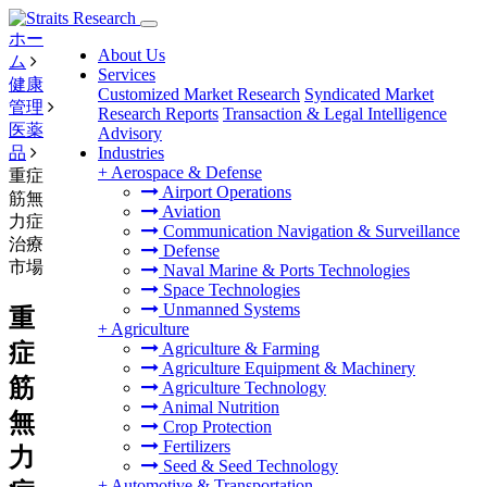
ホー
About Us
ム
Services
健康
Customized Market Research
Syndicated Market
管理
Research Reports
Transaction & Legal Intelligence
医薬
Advisory
品
Industries
+
Aerospace & Defense
重症
Airport Operations
筋無
Aviation
力症
Communication Navigation & Surveillance
治療
Defense
市場
Naval Marine & Ports Technologies
Space Technologies
Unmanned Systems
重
+
Agriculture
症
Agriculture & Farming
Agriculture Equipment & Machinery
筋
Agriculture Technology
Animal Nutrition
無
Crop Protection
Fertilizers
力
Seed & Seed Technology
+
Automotive & Transportation