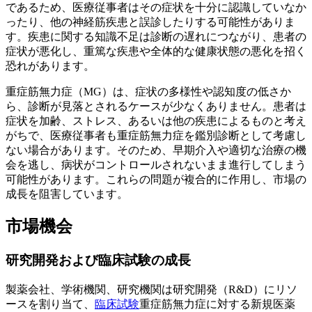
であるため、医療従事者はその症状を十分に認識していなか
ったり、他の神経筋疾患と誤診したりする可能性がありま
す。疾患に関する知識不足は診断の遅れにつながり、患者の
症状が悪化し、重篤な疾患や全体的な健康状態の悪化を招く
恐れがあります。
重症筋無力症（MG）は、症状の多様性や認知度の低さか
ら、診断が見落とされるケースが少なくありません。患者は
症状を加齢、ストレス、あるいは他の疾患によるものと考え
がちで、医療従事者も重症筋無力症を鑑別診断として考慮し
ない場合があります。そのため、早期介入や適切な治療の機
会を逃し、病状がコントロールされないまま進行してしまう
可能性があります。これらの問題が複合的に作用し、市場の
成長を阻害しています。
市場機会
研究開発および臨床試験の成長
製薬会社、学術機関、研究機関は研究開発（R&D）にリソ
ースを割り当て、
臨床試験
重症筋無力症に対する新規医薬