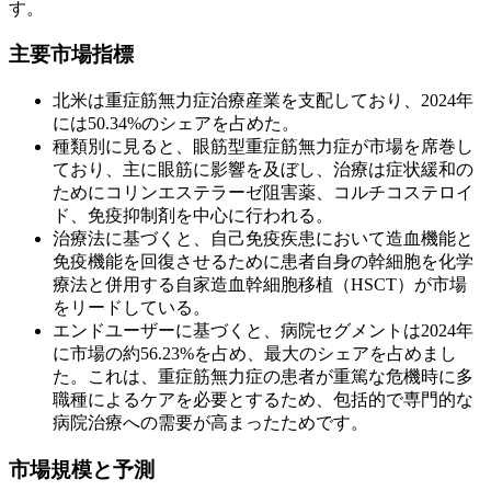
す。
主要市場指標
北米は重症筋無力症治療産業を支配しており、2024年
には50.34%のシェアを占めた。
種類別に見ると、眼筋型重症筋無力症が市場を席巻し
ており、主に眼筋に影響を及ぼし、治療は症状緩和の
ためにコリンエステラーゼ阻害薬、コルチコステロイ
ド、免疫抑制剤を中心に行われる。
治療法に基づくと、自己免疫疾患において造血機能と
免疫機能を回復させるために患者自身の幹細胞を化学
療法と併用する自家造血幹細胞移植（HSCT）が市場
をリードしている。
エンドユーザーに基づくと、病院セグメントは2024年
に市場の約56.23%を占め、最大のシェアを占めまし
た。これは、重症筋無力症の患者が重篤な危機時に多
職種によるケアを必要とするため、包括的で専門的な
病院治療への需要が高まったためです。
市場規模と予測