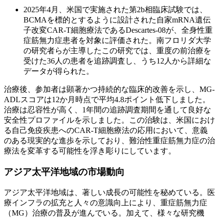
2025年4月、米国で実施された第2b相臨床試験では、
BCMAを標的とするように設計された自家mRNA遺伝
子改変CAR-T細胞療法であるDescartes-08が、全身性重
症筋無力症患者を対象に評価された。南フロリダ大学
の研究者らが主導したこの研究では、重度の前治療を
受けた36人の患者を追跡調査し、うち12人から詳細な
データが得られた。
治療後、参加者は顕著かつ持続的な臨床的改善を示し、MG-
ADLスコアは12か月時点で平均4.8ポイント低下しました。
治療は忍容性が高く、1年間の追跡調査期間を通して良好な
安全性プロファイルを示しました。この治験は、米国におけ
る自己免疫疾患へのCAR-T細胞療法の応用において、意義
のある現実的な進歩を示しており、難治性重症筋無力症の治
療法を変革する可能性を浮き彫りにしています。
アジア太平洋地域の市場動向
アジア太平洋地域は、著しい成長の可能性を秘めている。医
療インフラの拡充と人々の意識向上により、重症筋無力症
（MG）治療の普及が進んでいる。加えて、様々な研究機