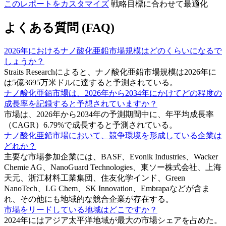
このレポートをカスタマイズ
戦略目標に合わせて最適化
よくある質問 (FAQ)
2026年におけるナノ酸化亜鉛市場規模はどのくらいになるで
しょうか？
Straits Researchによると、ナノ酸化亜鉛市場規模は2026年に
は5億3695万米ドルに達すると予測されている。
ナノ酸化亜鉛市場は、2026年から2034年にかけてどの程度の
成長率を記録すると予想されていますか？
市場は、2026年から2034年の予測期間中に、年平均成長率
（CAGR）6.79%で成長すると予測されている。
ナノ酸化亜鉛市場において、競争環境を形成している企業は
どれか？
主要な市場参加企業には、BASF、Evonik Industries、Wacker
Chemie AG、NanoGuard Technologies、東ソー株式会社、上海
天元、浙江材料工業集団、住友化学インド、Green
NanoTech、LG Chem、SK Innovation、Embrapaなどが含ま
れ、その他にも地域的な競合企業が存在する。
市場をリードしている地域はどこですか？
2024年にはアジア太平洋地域が最大の市場シェアを占めた。