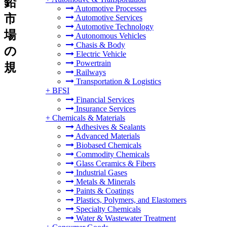
鉛
Automotive Processes
市
Automotive Services
Automotive Technology
場
Autonomous Vehicles
Chasis & Body
の
Electric Vehicle
Powertrain
規
Railways
Transportation & Logistics
+
BFSI
Financial Services
Insurance Services
+
Chemicals & Materials
Adhesives & Sealants
Advanced Materials
Biobased Chemicals
Commodity Chemicals
Glass Ceramics & Fibers
Industrial Gases
Metals & Minerals
Paints & Coatings
Plastics, Polymers, and Elastomers
Specialty Chemicals
Water & Wastewater Treatment