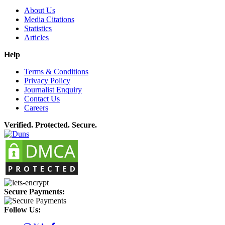
About Us
Media Citations
Statistics
Articles
Help
Terms & Conditions
Privacy Policy
Journalist Enquiry
Contact Us
Careers
Verified. Protected. Secure.
Secure Payments:
Follow Us: