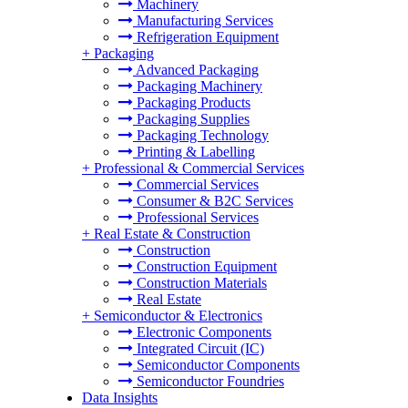
Machinery
Manufacturing Services
Refrigeration Equipment
+
Packaging
Advanced Packaging
Packaging Machinery
Packaging Products
Packaging Supplies
Packaging Technology
Printing & Labelling
+
Professional & Commercial Services
Commercial Services
Consumer & B2C Services
Professional Services
+
Real Estate & Construction
Construction
Construction Equipment
Construction Materials
Real Estate
+
Semiconductor & Electronics
Electronic Components
Integrated Circuit (IC)
Semiconductor Components
Semiconductor Foundries
Data Insights