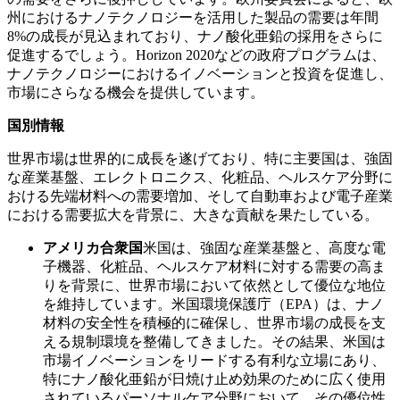
州におけるナノテクノロジーを活用した製品の需要は年間
8%の成長が見込まれており、ナノ酸化亜鉛の採用をさらに
促進するでしょう。Horizo​​n 2020などの政府プログラムは、
ナノテクノロジーにおけるイノベーションと投資を促進し、
市場にさらなる機会を提供しています。
国別情報
世界市場は世界的に成長を遂げており、特に主要国は、強固
な産業基盤、エレクトロニクス、化粧品、ヘルスケア分野に
おける先端材料への需要増加、そして自動車および電子産業
における需要拡大を背景に、大きな貢献を果たしている。
アメリカ合衆国
米国は、強固な産業基盤と、高度な電
子機器、化粧品、ヘルスケア材料に対する需要の高ま
りを背景に、世界市場において依然として優位な地位
を維持しています。米国環境保護庁（EPA）は、ナノ
材料の安全性を積極的に確保し、世界市場の成長を支
える規制環境を整備してきました。その結果、米国は
市場イノベーションをリードする有利な立場にあり、
特にナノ酸化亜鉛が日焼け止め効果のために広く使用
されているパーソナルケア分野において、その優位性