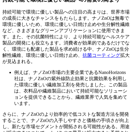
持続可能で環境に優しい製品への注目の高まりは、世界市場
の成長に大きなチャンスをもたらします。ナノZnOは無毒で
環境に優しいため、環境に優しい日焼け止めや生分解性繊維
など、さまざまなグリーンアプリケーションに使用できま
す。また、その抗菌特性により、より持続可能なヘルスケア
製品の開発にも役立ちます。消費者が効果的であるだけでな
く、環境にも配慮した製品を求め続ける中、ナノZnOは生分
解性繊維、環境に優しい日焼け止め、
抗菌コーティング
拡大
が見込まれる。
例えば、ナノZnO市場の主要企業であるNanoHorizo​​ns
社は、ナノZnOの紫外線防止効果と抗菌効果を利用し
た環境に優しい繊維加工剤を発売しました。この製品
は、衣料品や繊維製品において持続可能なソリューシ
ョンを提供できることから、繊維業界で人気を集めて
います。
さらに、ナノZnOのより効率的で低コストな製造方法を開発
することで、ナノZnOの入手しやすさと価格の手頃さが向上
し、新たな市場セグメントが開拓される可能性がある。用途