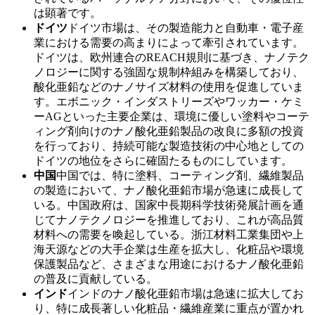
は顕著です。
ドイツ
ドイツ市場は、その製造能力と自動車・電子産
業における需要の高まりによって牽引されています。
ドイツは、欧州連合のREACH規則に基づき、ナノテク
ノロジーに関する強固な規制枠組みを構築しており、
酸化亜鉛などのナノサイズ材料の使用を促進していま
す。エボニック・インダストリーズやワッカー・ケミ
ーAGといった主要企業は、環境に優しい塗料やコーテ
ィング剤向けのナノ酸化亜鉛製品の改良に多額の投資
を行っており、持続可能な製造技術の中心地としての
ドイツの地位をさらに確固たるものにしています。
中国
中国では、特に塗料、コーティング剤、繊維製品
の製造において、ナノ酸化亜鉛市場が急速に成長して
いる。中国政府は、国家中長期科学技術発展計画を通
じてナノテクノロジーを推進しており、これが高品質
材料への需要を喚起している。浙江材料工業集団や上
海天源などの大手企業は生産を拡大し、化粧品や環境
保護製品など、さまざまな用途におけるナノ酸化亜鉛
の普及に貢献している。
インド
インドのナノ酸化亜鉛市場は急速に拡大してお
り、特に成長著しい化粧品・繊維産業に重点が置かれ