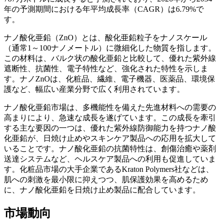
年の予測期間における年平均成長率（CAGR）は6.79%で
す。
ナノ酸化亜鉛（ZnO）とは、酸化亜鉛粒子をナノスケール
（通常1～100ナノメートル）に微細化した物質を指します。
この材料は、バルク状の酸化亜鉛と比較して、優れた紫外線
遮断性、抗菌性、電子特性など、強化された特性を示しま
す。ナノZnOは、化粧品、繊維、電子機器、医薬品、環境保
護など、幅広い産業分野で広く利用されています。
ナノ酸化亜鉛市場は、多機能性を備えた先進材料への需要の
高まりにより、急速な成長を遂げています。この成長を牽引
する主な要因の一つは、優れた紫外線防御能力を持つナノ酸
化亜鉛が、日焼け止めやスキンケア製品への応用を拡大して
いることです。ナノ酸化亜鉛の抗菌特性は、創傷治癒や薬剤
送達システムなど、ヘルスケア製品への利用も促進していま
す。化粧品市場の大手企業であるKraton Polymers社などは、
肌への刺激を最小限に抑えつつ、肌保護効果を高めるため
に、ナノ酸化亜鉛を日焼け止め製品に配合しています。
市場動向