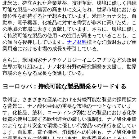
北米は、確立された産業基盤、技術革新、環境に優しく持続
可能な製品への需要の高まりに支えられ、世界市場における
優位性を維持すると予想されています。米国とカナダは、自
動車、電子機器、化粧品に対する需要が非常に高いため、こ
の地域の市場に大きく貢献しています。さらに、環境に優し
く持続可能な製品の使用への注目が高まっていることも、こ
の傾向を後押ししています。
ナノ材料
様々な消費財および産
業用途における市場の成長を牽引している。
さらに、米国国家ナノテクノロジーイニシアチブなどの政府
主導の取り組みは、ナノ材料分野の研究開発を支援し、世界
市場のさらなる成長を促進している。
ヨーロッパ：持続可能な製品開発をリードする
欧州は、さまざまな産業における持続可能な製品の採用拡大
を背景に、ナノ酸化亜鉛の重要な市場の一つとなっていま
す。化粧品、塗料、コーティング剤などの製品における化学
物質の使用に関する欧州連合の厳しい規制は、ナノ酸化亜鉛
のようなより安全で環境に優しい代替品への移行を促してい
ます。自動車、電子機器、消費財への応用も、ナノ酸化亜鉛
の需要をさらに後押ししています。欧州委員会によると、欧