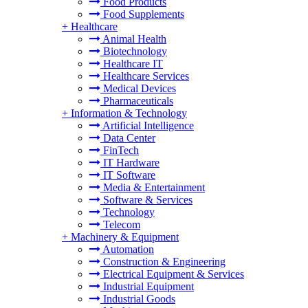
Food Products
Food Supplements
+
Healthcare
Animal Health
Biotechnology
Healthcare IT
Healthcare Services
Medical Devices
Pharmaceuticals
+
Information & Technology
Artificial Intelligence
Data Center
FinTech
IT Hardware
IT Software
Media & Entertainment
Software & Services
Technology
Telecom
+
Machinery & Equipment
Automation
Construction & Engineering
Electrical Equipment & Services
Industrial Equipment
Industrial Goods