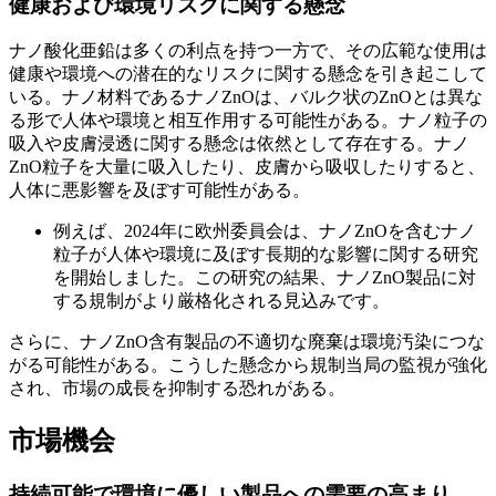
健康および環境リスクに関する懸念
ナノ酸化亜鉛は多くの利点を持つ一方で、その広範な使用は
健康や環境への潜在的なリスクに関する懸念を引き起こして
いる。ナノ材料であるナノZnOは、バルク状のZnOとは異な
る形で人体や環境と相互作用する可能性がある。ナノ粒子の
吸入や皮膚浸透に関する懸念は依然として存在する。ナノ
ZnO粒子を大量に吸入したり、皮膚から吸収したりすると、
人体に悪影響を及ぼす可能性がある。
例えば、2024年に欧州委員会は、ナノZnOを含むナノ
粒子が人体や環境に及ぼす長期的な影響に関する研究
を開始しました。この研究の結果、ナノZnO製品に対
する規制がより厳格化される見込みです。
さらに、ナノZnO含有製品の不適切な廃棄は環境汚染につな
がる可能性がある。こうした懸念から規制当局の監視が強化
され、市場の成長を抑制する恐れがある。
市場機会
持続可能で環境に優しい製品への需要の高まり