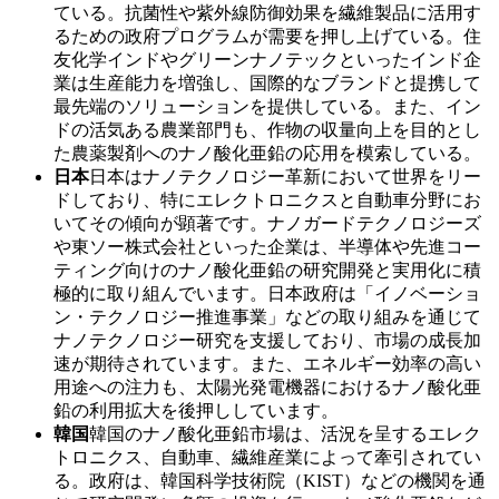
ている。抗菌性や紫外線防御効果を繊維製品に活用す
るための政府プログラムが需要を押し上げている。住
友化学インドやグリーンナノテックといったインド企
業は生産能力を増強し、国際的なブランドと提携して
最先端のソリューションを提供している。また、イン
ドの活気ある農業部門も、作物の収量向上を目的とし
た農薬製剤へのナノ酸化亜鉛の応用を模索している。
日本
日本はナノテクノロジー革新において世界をリー
ドしており、特にエレクトロニクスと自動車分野にお
いてその傾向が顕著です。ナノガードテクノロジーズ
や東ソー株式会社といった企業は、半導体や先進コー
ティング向けのナノ酸化亜鉛の研究開発と実用化に積
極的に取り組んでいます。日本政府は「イノベーショ
ン・テクノロジー推進事業」などの取り組みを通じて
ナノテクノロジー研究を支援しており、市場の成長加
速が期待されています。また、エネルギー効率の高い
用途への注力も、太陽光発電機器におけるナノ酸化亜
鉛の利用拡大を後押ししています。
韓国
韓国のナノ酸化亜鉛市場は、活況を呈するエレク
トロニクス、自動車、繊維産業によって牽引されてい
る。政府は、韓国科学技術院（KIST）などの機関を通