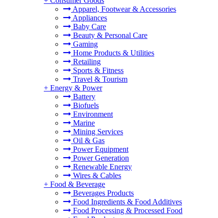
+
Consumer Goods
Apparel, Footwear & Accessories
Appliances
Baby Care
Beauty & Personal Care
Gaming
Home Products & Utilities
Retailing
Sports & Fitness
Travel & Tourism
+
Energy & Power
Battery
Biofuels
Environment
Marine
Mining Services
Oil & Gas
Power Equipment
Power Generation
Renewable Energy
Wires & Cables
+
Food & Beverage
Beverages Products
Food Ingredients & Food Additives
Food Processing & Processed Food