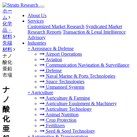
ホー
About Us
ム
Services
化学
Customized Market Research
Syndicated Market
品・
Research Reports
Transaction & Legal Intelligence
材料
Advisory
先端
Industries
+
Aerospace & Defense
材料
Airport Operations
ナノ
Aviation
酸化
Communication Navigation & Surveillance
亜鉛
Defense
市場
Naval Marine & Ports Technologies
Space Technologies
Unmanned Systems
ナ
+
Agriculture
ノ
Agriculture & Farming
Agriculture Equipment & Machinery
酸
Agriculture Technology
Animal Nutrition
化
Crop Protection
Fertilizers
亜
Seed & Seed Technology
+
Automotive & Transportation