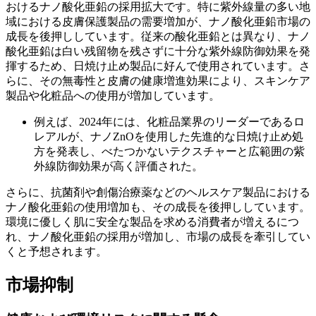
おけるナノ酸化亜鉛の採用拡大です。特に紫外線量の多い地
域における皮膚保護製品の需要増加が、ナノ酸化亜鉛市場の
成長を後押ししています。従来の酸化亜鉛とは異なり、ナノ
酸化亜鉛は白い残留物を残さずに十分な紫外線防御効果を発
揮するため、日焼け止め製品に好んで使用されています。さ
らに、その無毒性と皮膚の健康増進効果により、スキンケア
製品や化粧品への使用が増加しています。
例えば、2024年には、化粧品業界のリーダーであるロ
レアルが、ナノZnOを使用した先進的な日焼け止め処
方を発表し、べたつかないテクスチャーと広範囲の紫
外線防御効果が高く評価された。
さらに、抗菌剤や創傷治療薬などのヘルスケア製品における
ナノ酸化亜鉛の使用増加も、その成長を後押ししています。
環境に優しく肌に安全な製品を求める消費者が増えるにつ
れ、ナノ酸化亜鉛の採用が増加し、市場の成長を牽引してい
くと予想されます。
市場抑制