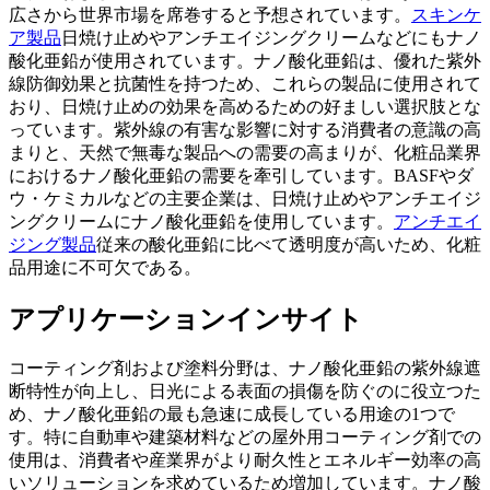
広さから世界市場を席巻すると予想されています。
スキンケ
ア製品
日焼け止めやアンチエイジングクリームなどにもナノ
酸化亜鉛が使用されています。ナノ酸化亜鉛は、優れた紫外
線防御効果と抗菌性を持つため、これらの製品に使用されて
おり、日焼け止めの効果を高めるための好ましい選択肢とな
っています。紫外線の有害な影響に対する消費者の意識の高
まりと、天然で無毒な製品への需要の高まりが、化粧品業界
におけるナノ酸化亜鉛の需要を牽引しています。BASFやダ
ウ・ケミカルなどの主要企業は、日焼け止めやアンチエイジ
ングクリームにナノ酸化亜鉛を使用しています。
アンチエイ
ジング製品
従来の酸化亜鉛に比べて透明度が高いため、化粧
品用途に不可欠である。
アプリケーションインサイト
コーティング剤および塗料分野は、ナノ酸化亜鉛の紫外線遮
断特性が向上し、日光による表面の損傷を防ぐのに役立つた
め、ナノ酸化亜鉛の最も急速に成長している用途の1つで
す。特に自動車や建築材料などの屋外用コーティング剤での
使用は、消費者や産業界がより耐久性とエネルギー効率の高
いソリューションを求めているため増加しています。ナノ酸