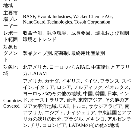
地域
主要市
BASF, Evonik Industries, Wacker Chemie AG,
場プレ
NanoGuard Technologies, Tosoh Corporation
ーヤー
レポー
収益予測、競争環境、成長要因、環境および規制
ト範囲
環境とトレンド
対象セ
グメン
製品タイプ別, 応募制, 最終用途産業別
ト
対象地
北アメリカ, ヨーロッパ, APAC, 中東諸国とアフリ
域
カ, LATAM
アメリカ, カナダ, イギリス, ドイツ, フランス, スペ
イン, イタリア, ロシア, ノルディック, ベネルクス,
ヨーロッパのその他の地域, 中国, 韓国, 日本, イン
ド, オーストラリア, 台湾, 東南アジア, その他のア
Countries
Covered
ジア太平洋地域, UAE, トルコ, サウジアラビア, 南
アフリカ, エジプト, ナイジェリア, 中東諸国とアフ
リカの残りの部分, ブラジル, メキシコ, アルゼンチ
ン, チリ, コロンビア, LATAMのその他の地域