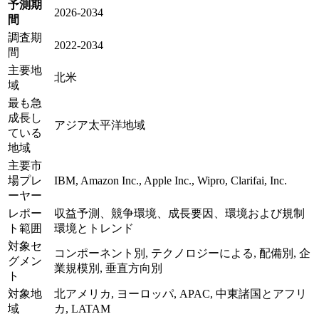
予測期
2026-2034
間
調査期
2022-2034
間
主要地
北米
域
最も急
成長し
アジア太平洋地域
ている
地域
主要市
場プレ
IBM, Amazon Inc., Apple Inc., Wipro, Clarifai, Inc.
ーヤー
レポー
収益予測、競争環境、成長要因、環境および規制
ト範囲
環境とトレンド
対象セ
コンポーネント別, テクノロジーによる, 配備別, 企
グメン
業規模別, 垂直方向別
ト
対象地
北アメリカ, ヨーロッパ, APAC, 中東諸国とアフリ
域
カ, LATAM