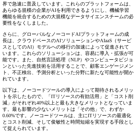
界で急速に普及しています。これらのプラットフォームは、
あらゆる規模の企業がAIを利用できるようにし、機械学習
機能を統合するための大規模なデータサイエンスチームの必
要性をなくしました。
さらに、グローバルなノーコードAIプラットフォームの成
長は、クラウドベースのAIソリューションやAIaaS（サービ
スとしてのAI）モデルへの移行の加速によって促進されて
います。これらのソリューションは、容易に導入・拡張が可
能です。また、自然言語処理（NLP）やコンピュータビジョ
ンといった先進技術を活用することで、顧客エンゲージメン
ト、不正検出、予測分析といった分野に新たな可能性が開か
れています。
以下は、ノーコードツールの導入によって期待されるメリッ
トを示したもので、「ITリソースの有効活用」と「コスト削
減」がそれぞれ40%以上と最も大きなメリットとなっていま
す。最も影響の少ないメリットは「その他」で、わずか
0.60%です。ノーコードツールは、主にITリソースの最適化
とコスト削減、そして俊敏性と時間短縮を実現する手段とし
て捉えられています。