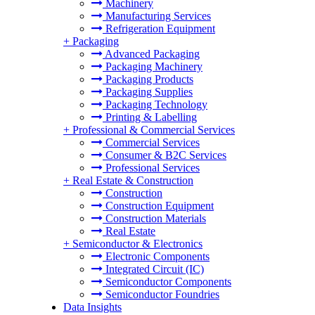
Machinery
Manufacturing Services
Refrigeration Equipment
+
Packaging
Advanced Packaging
Packaging Machinery
Packaging Products
Packaging Supplies
Packaging Technology
Printing & Labelling
+
Professional & Commercial Services
Commercial Services
Consumer & B2C Services
Professional Services
+
Real Estate & Construction
Construction
Construction Equipment
Construction Materials
Real Estate
+
Semiconductor & Electronics
Electronic Components
Integrated Circuit (IC)
Semiconductor Components
Semiconductor Foundries
Data Insights