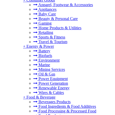
+
Consumer Goods
Apparel, Footwear & Accessories
Appliances
Baby Care
Beauty & Personal Care
Gaming
Home Products & Utilities
Retailing
Sports & Fitness
Travel & Tourism
+
Energy & Power
Battery
Biofuels
Environment
Marine
Mining Services
Oil & Gas
Power Equipment
Power Generation
Renewable Energy
Wires & Cables
+
Food & Beverage
Beverages Products
Food Ingredients & Food Additives
Food Processing & Processed Food