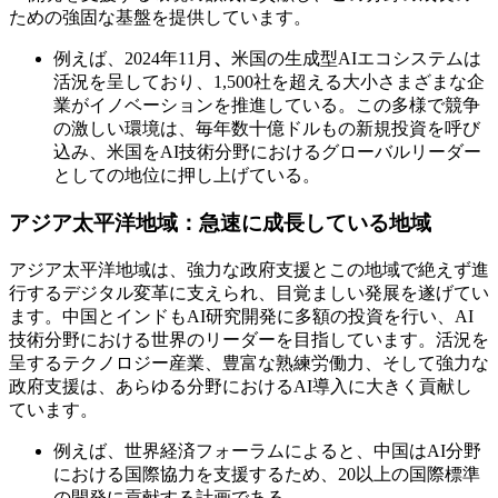
ための強固な基盤を提供しています。
例えば、2024年11月
、
米国の生成型AIエコシステムは
活況を呈しており、1,500社を超える大小さまざまな企
業がイノベーションを推進している。この多様で競争
の激しい環境は、毎年数十億ドルもの新規投資を呼び
込み、米国をAI技術分野におけるグローバルリーダー
としての地位に押し上げている。
アジア太平洋地域：急速に成長している地域
アジア太平洋地域は、強力な政府支援とこの地域で絶えず進
行するデジタル変革に支えられ、目覚ましい発展を遂げてい
ます。中国とインドもAI研究開発に多額の投資を行い、AI
技術分野における世界のリーダーを目指しています。活況を
呈するテクノロジー産業、豊富な熟練労働力、そして強力な
政府支援は、あらゆる分野におけるAI導入に大きく貢献し
ています。
例えば、世界経済フォーラムによると、中国はAI分野
における国際協力を支援するため、20以上の国際標準
の開発に貢献する計画である。