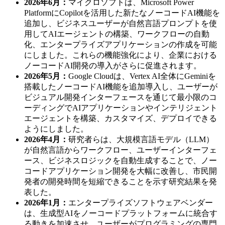
2026年6月：
マイクロソフトは、Microsoft Power
PlatformにCopilotを活用した新たなノーコードAI機能を
追加し、ビジネスユーザーが自然言語プロンプトを使
用してAIエージェントの構築、ワークフローの自動
化、エンタープライズアプリケーションの作成を可能
にしました。これらの機能強化により、企業における
ノーコードAI開発の導入がさらに促進されます。
2026年5月：
Google Cloudは、Vertex AI全体にGeminiを
搭載したノーコードAI機能を追加導入し、ユーザーが
ビジュアル開発インターフェースを通じて最小限のコ
ーディングでAIアプリケーションやインテリジェント
エージェントを構築、カスタマイズ、デプロイできる
ようにしました。
2026年4月：
研究者らは、大規模言語モデル（LLM）
が自然言語からワークフロー、ユーザーインターフェ
ース、ビジネスロジックを自動生成することで、ノー
コードアプリケーション開発を大幅に改善し、市民開
発者の開発時間を短縮できることを示す研究結果を発
表した。
2026年1月：
エンタープライズソフトウェアベンダー
は、生成型AIをノーコードプラットフォームに統合す
る動きを加速させ、ユーザーがプログラミングの専門