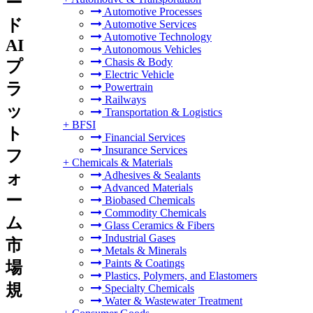
ー
Automotive Processes
ド
Automotive Services
Automotive Technology
AI
Autonomous Vehicles
Chasis & Body
プ
Electric Vehicle
ラ
Powertrain
Railways
ッ
Transportation & Logistics
+
BFSI
ト
Financial Services
Insurance Services
フ
+
Chemicals & Materials
ォ
Adhesives & Sealants
Advanced Materials
ー
Biobased Chemicals
Commodity Chemicals
ム
Glass Ceramics & Fibers
Industrial Gases
市
Metals & Minerals
Paints & Coatings
場
Plastics, Polymers, and Elastomers
規
Specialty Chemicals
Water & Wastewater Treatment