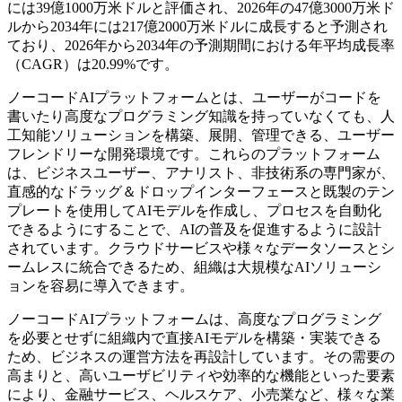
には39億1000万米ドルと評価され、2026年の47億3000万米ド
ルから2034年には217億2000万米ドルに成長すると予測され
ており、2026年から2034年の予測期間における年平均成長率
（CAGR）は20.99%です。
ノーコードAIプラットフォームとは、ユーザーがコードを
書いたり高度なプログラミング知識を持っていなくても、人
工知能ソリューションを構築、展開、管理できる、ユーザー
フレンドリーな開発環境です。これらのプラットフォーム
は、ビジネスユーザー、アナリスト、非技術系の専門家が、
直感的なドラッグ＆ドロップインターフェースと既製のテン
プレートを使用してAIモデルを作成し、プロセスを自動化
できるようにすることで、AIの普及を促進するように設計
されています。クラウドサービスや様々なデータソースとシ
ームレスに統合できるため、組織は大規模なAIソリューシ
ョンを容易に導入できます。
ノーコードAIプラットフォームは、高度なプログラミング
を必要とせずに組織内で直接AIモデルを構築・実装できる
ため、ビジネスの運営方法を再設計しています。その需要の
高まりと、高いユーザビリティや効率的な機能といった要素
により、金融サービス、ヘルスケア、小売業など、様々な業