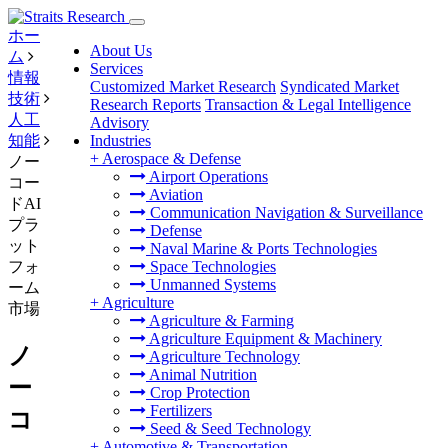
ホー
About Us
ム
Services
情報
Customized Market Research
Syndicated Market
技術
Research Reports
Transaction & Legal Intelligence
人工
Advisory
知能
Industries
+
Aerospace & Defense
ノー
Airport Operations
コー
Aviation
ドAI
Communication Navigation & Surveillance
プラ
Defense
ット
Naval Marine & Ports Technologies
フォ
Space Technologies
Unmanned Systems
ーム
+
Agriculture
市場
Agriculture & Farming
Agriculture Equipment & Machinery
ノ
Agriculture Technology
Animal Nutrition
ー
Crop Protection
Fertilizers
コ
Seed & Seed Technology
+
Automotive & Transportation