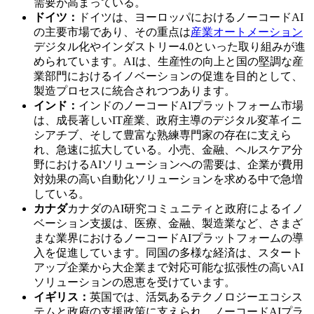
需要が高まっている。
ドイツ：
ドイツは、ヨーロッパにおけるノーコードAI
の主要市場であり、その重点は
産業オートメーション
デジタル化やインダストリー4.0といった取り組みが進
められています。AIは、生産性の向上と国の堅調な産
業部門におけるイノベーションの促進を目的として、
製造プロセスに統合されつつあります。
インド：
インドのノーコードAIプラットフォーム市場
は、成長著しいIT産業、政府主導のデジタル変革イニ
シアチブ、そして豊富な熟練専門家の存在に支えら
れ、急速に拡大している。小売、金融、ヘルスケア分
野におけるAIソリューションへの需要は、企業が費用
対効果の高い自動化ソリューションを求める中で急増
している。
カナダ
カナダのAI研究コミュニティと政府によるイノ
ベーション支援は、医療、金融、製造業など、さまざ
まな業界におけるノーコードAIプラットフォームの導
入を促進しています。同国の多様な経済は、スタート
アップ企業から大企業まで対応可能な拡張性の高いAI
ソリューションの恩恵を受けています。
イギリス：
英国では、活気あるテクノロジーエコシス
テムと政府の支援政策に支えられ、ノーコードAIプラ