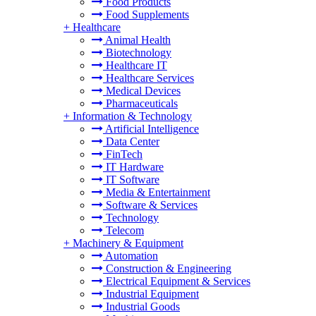
Food Products
Food Supplements
+
Healthcare
Animal Health
Biotechnology
Healthcare IT
Healthcare Services
Medical Devices
Pharmaceuticals
+
Information & Technology
Artificial Intelligence
Data Center
FinTech
IT Hardware
IT Software
Media & Entertainment
Software & Services
Technology
Telecom
+
Machinery & Equipment
Automation
Construction & Engineering
Electrical Equipment & Services
Industrial Equipment
Industrial Goods