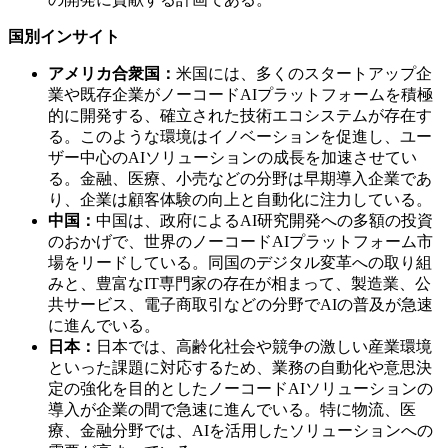
国別インサイト
アメリカ合衆国：
米国には、多くのスタートアップ企
業や既存企業がノーコードAIプラットフォームを積極
的に開発する、確立された技術エコシステムが存在す
る。このような環境はイノベーションを促進し、ユー
ザー中心のAIソリューションの成長を加速させてい
る。金融、医療、小売などの分野は早期導入企業であ
り、企業は顧客体験の向上と自動化に注力している。
中国：
中国は、政府によるAI研究開発への多額の投資
のおかげで、世界のノーコードAIプラットフォーム市
場をリードしている。同国のデジタル変革への取り組
みと、豊富なIT専門家の存在が相まって、製造業、公
共サービス、電子商取引などの分野でAIの普及が急速
に進んでいる。
日本：
日本では、高齢化社会や競争の激しい産業環境
といった課題に対応するため、業務の自動化や意思決
定の強化を目的としたノーコードAIソリューションの
導入が企業の間で急速に進んでいる。特に物流、医
療、金融分野では、AIを活用したソリューションへの