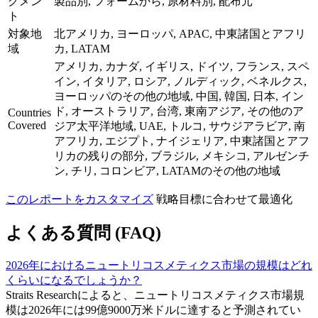
グメン
製品別, フォームから, 原材料別, 配布元
ト
対象地
北アメリカ, ヨーロッパ, APAC, 中東諸国とアフリ
域
カ, LATAM
アメリカ, カナダ, イギリス, ドイツ, フランス, スペ
イン, イタリア, ロシア, ノルディック, ベネルクス,
ヨーロッパのその他の地域, 中国, 韓国, 日本, イン
ド, オーストラリア, 台湾, 東南アジア, その他のア
Countries
Covered
ジア太平洋地域, UAE, トルコ, サウジアラビア, 南
アフリカ, エジプト, ナイジェリア, 中東諸国とアフ
リカの残りの部分, ブラジル, メキシコ, アルゼンチ
ン, チリ, コロンビア, LATAMのその他の地域
このレポートをカスタマイズ
戦略目標に合わせて最適化
よくある質問 (FAQ)
2026年におけるニュートリコスメティクス市場の規模はどれ
くらいになるでしょうか？
Straits Researchによると、ニュートリコスメティクス市場規
模は2026年には99億9000万米ドルに達すると予測されてい