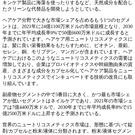
キンケア製品に海藻を使ったりするなど、天然成分を配合し
たクリーンな代替品を開発しようとしている。
ヘアケア分野で大きな市場シェアを占めるもう1つのセグメ
ントは、2021年に24億1100万米ドルの市場規模となり、2030
年までに年平均成長率9%で50億6600万米ドルに成長すると
予測されています。ヘアケア用ニュートリコスメティクスに
は、髪に良い栄養効果をもたらすために、ビオチン、亜鉛、
セレン、銅、モリブデン、マンガンが含まれています。ヘア
ケアにおけるこのようなニュートリコスメティクスの需要は
増加しており、企業はプロバイオティクスや幹細胞由来の資
産、さまざまな成分をカプセル化してヘアケア製品をニュー
トリコスメティクスでインキュベートする技術の改良にも取
り組んでいます。
副産物セグメントの中で3番目に大きく、かつ最も市場シェ
アが低いセグメントはネイルケアであり、2021年の市場シェ
アは7億4400万米ドルで、2030年までに年平均成長率8%で15
億2500万米ドルに上昇すると予測されている。
世界のニュートリコスメティクス市場は、形態に基づいて錠
剤/カプセルと粉末/液体に分類されます。粉末/液体セグメン