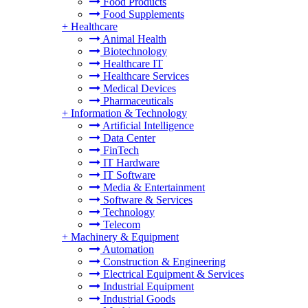
Food Products
Food Supplements
+
Healthcare
Animal Health
Biotechnology
Healthcare IT
Healthcare Services
Medical Devices
Pharmaceuticals
+
Information & Technology
Artificial Intelligence
Data Center
FinTech
IT Hardware
IT Software
Media & Entertainment
Software & Services
Technology
Telecom
+
Machinery & Equipment
Automation
Construction & Engineering
Electrical Equipment & Services
Industrial Equipment
Industrial Goods