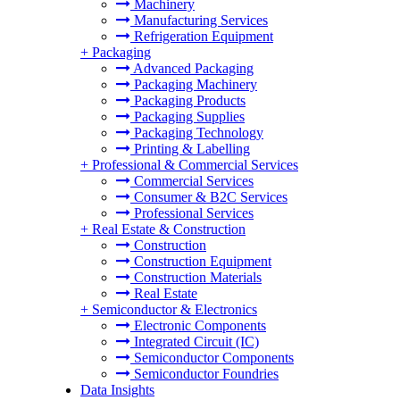
Machinery
Manufacturing Services
Refrigeration Equipment
+
Packaging
Advanced Packaging
Packaging Machinery
Packaging Products
Packaging Supplies
Packaging Technology
Printing & Labelling
+
Professional & Commercial Services
Commercial Services
Consumer & B2C Services
Professional Services
+
Real Estate & Construction
Construction
Construction Equipment
Construction Materials
Real Estate
+
Semiconductor & Electronics
Electronic Components
Integrated Circuit (IC)
Semiconductor Components
Semiconductor Foundries
Data Insights