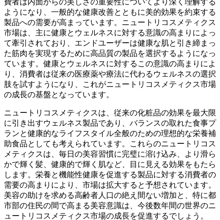
費者は内面からの美しさの重要性についてより深く理解する
ようになり、一般的な健康改善とともに美的効果を約束する
製品への需要が高まっています。ニュートリコスメティクス
市場は、主に健康とウェルネスに対する意識の高まりによっ
て牽引されており、エンドユーザーは健康な肌と引き締まっ
た筋肉を実現するために高品質の製品を選択するようになっ
ています。健康とウェルネスに対するこの意識の高まりによ
り、消費者は従来の医療薬や療法に代わるウェルネスの選択
肢を試すようになり、これがニュートリコスメティクス市場
の成長の基盤となっています。
ニュートリコスメティクスは、従来の化粧品の効果を最大限
に引き出すウェルネス製品であり、バランスの取れた食事プ
ランと健康的なライフスタイル全般のための理想的な栄養補
助食品としても考えられています。これらのニュートリコス
メティクスは、毎日の美容習慣に完璧に溶け込み、より滑ら
かで輝く髪、健康的で輝く肌など、目に見える効果をもたら
します。栄養と機能性健康を促進する製品に対する消費者の
需要の高まりにより、市場は拡大すると予想されています。
美容の助けを求める高齢者人口の絶え間ない増加と、特に都
市部の住民の間で高まる美容意識は、今後数年間の世界のニ
ュートリコスメティクス市場の成長を促進するでしょう。