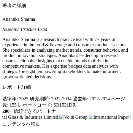
著者の詳細
Anantika Sharma
Research Practice Lead
Anantika Sharma is a research practice lead with 7+ years of
experience in the food & beverage and consumer products sectors.
She specializes in analyzing market trends, consumer behavior, and
product innovation strategies. Anantika's leadership in research
ensures actionable insights that enable brands to thrive in
competitive markets. Her expertise bridges data analytics with
strategic foresight, empowering stakeholders to make informed,
growth-oriented decisions.
レポート詳細
−
基準年: 2025
研究期間: 2022-2034
過去年: 2022-2024
ページ
数: 155
レポートコード: SR1531DR
200+
信頼できるパートナー
コンテンツへ移動
−