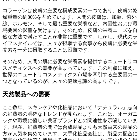
コラーゲンは皮膚の主要な構成要素の一つであり、皮膚の乾
燥重量の約80%を占めています。人間の皮膚は、加齢、紫外
線、ホルモン、そして最も重要な栄養など、内因性および環
境要因の影響を受けます。そのため、皮膚の栄養ニーズを自
然な方法で満たすことが非常に重要です。しかし、現代のラ
イフスタイルでは、人々が摂取する食事から皮膚に必要な栄
養素を十分に摂取することは困難です。
そのため、人間の肌に必要な栄養素を提供するニュートリコ
スメティクスへの需要が高まっています。この利点に加え、
世界のニュートリコスメティクス市場を牽引する主要因の一
つとなっているのが、人々の健康意識の高まりです。
天然製品への需要
ここ数年、スキンケアや化粧品において「ナチュラル」志向
の消費者の明確なトレンドが見られます。これは、オーガニ
ックや環境に優しい美容ブランドとの関連性を示唆していま
す。現在、消費者の間では合成製品よりも天然由来の製品の
方が人気を集めています。大手化粧品会社は、製品の配合に