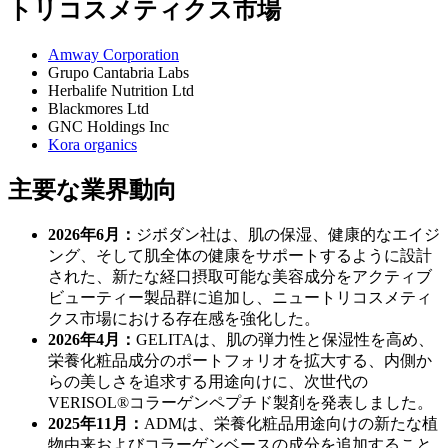
トリコスメティクス市場
Amway Corporation
Grupo Cantabria Labs
Herbalife Nutrition Ltd
Blackmores Ltd
GNC Holdings Inc
Kora organics
主要な業界動向
2026年6月：
ジボダン社は、肌の保湿、健康的なエイジ
ング、そして肌全体の健康をサポートするように設計
された、新たな経口摂取可能な美容成分をアクティブ
ビューティー製品群に追加し、ニュートリコスメティ
クス市場における存在感を強化した。
2026年4月：
GELITAは、肌の弾力性と保湿性を高め、
栄養化粧品成分のポートフォリオを拡大する、内側か
らの美しさを追求する用途向けに、次世代の
VERISOL®コラーゲンペプチド製剤を発表しました。
2025年11月：
ADMは、栄養化粧品用途向けの新たな植
物由来およびコラーゲンベースの成分を追加すること