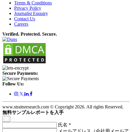
Terms & Conditions
Privacy Policy
Journalist Enquiry
Contact Us
Careers
Verified. Protected. Secure.
Secure Payments:
Follow Us:
𝕏
www.straitsresearch.com © Copyright
2026
. All rights Reserved.
無料サンプルレポートを入手
氏名
*
メールアドレス（会社用メールア