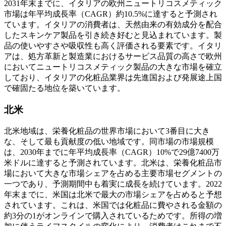
2031年末までに、イタリアの欧州ニュートリコスメティック
市場は年平均成長率（CAGR）約10.5%に達すると予測され
ています。イタリアの消費者は、天然由来の有効成分を配合
したスキンケア製品を引き続き好むと見込まれています。製
品の使いやすさや吸収性も高く評価される要素です。イタリ
アは、処方革新と製造業におけるサービス品質の高さで欧州
においてニュートリコスメティック製品の大きな市場を確立
しており、イタリアの化粧品業界は先進国および発展途上国
で確固たる地位を築いています。
北米
北米地域は、栄養化粧品の世界市場において3番目に大き
な、そして最も貢献度の低い地域です。同市場の市場規模
は、2030年までに年平均成長率（CAGR）10%で29億7400万
米ドルに達すると予測されています。北米は、栄養化粧品市
場において大きな市場シェアを占める主要市場セグメントの
一つであり、予測期間中も着実に成長を続けています。2022
年末までに、米国は北米で最大の市場シェアを占めると予想
されています。これは、米国では化粧品に費やされる金額の
約3分の1がオンラインで購入されているためです。所得の増