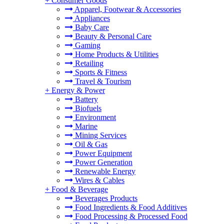
+
Consumer Goods
Apparel, Footwear & Accessories
Appliances
Baby Care
Beauty & Personal Care
Gaming
Home Products & Utilities
Retailing
Sports & Fitness
Travel & Tourism
+
Energy & Power
Battery
Biofuels
Environment
Marine
Mining Services
Oil & Gas
Power Equipment
Power Generation
Renewable Energy
Wires & Cables
+
Food & Beverage
Beverages Products
Food Ingredients & Food Additives
Food Processing & Processed Food