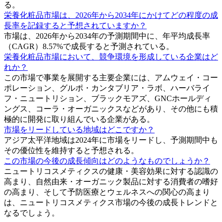
る。
栄養化粧品市場は、2026年から2034年にかけてどの程度の成
長率を記録すると予想されていますか？
市場は、2026年から2034年の予測期間中に、年平均成長率
（CAGR）8.57%で成長すると予測されている。
栄養化粧品市場において、競争環境を形成している企業はど
れか？
この市場で事業を展開する主要企業には、アムウェイ・コー
ポレーション、グルポ・カンタブリア・ラボ、ハーバライ
フ・ニュートリション、ブラックモアズ、GNCホールディ
ングス、コーラ・オーガニックスなどがあり、その他にも積
極的に開発に取り組んでいる企業がある。
市場をリードしている地域はどこですか？
アジア太平洋地域は2024年に市場をリードし、予測期間中も
その優位性を維持すると予想される。
この市場の今後の成長傾向はどのようなものでしょうか？
ニュートリコスメティクスの健康・美容効果に対する認識の
高まり、自然由来・オーガニック製品に対する消費者の嗜好
の高まり、そして予防医療とウェルネスへの関心の高まり
は、ニュートリコスメティクス市場の今後の成長トレンドと
なるでしょう。