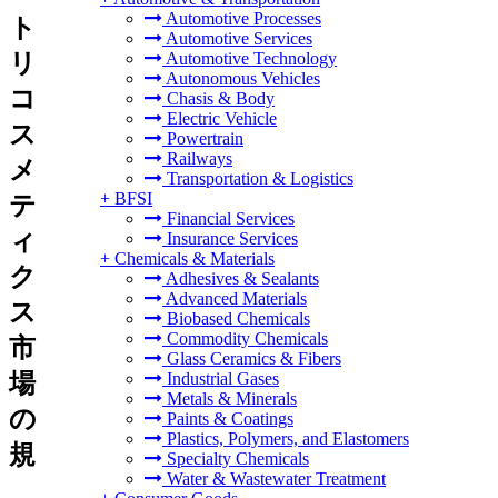
Automotive Processes
ト
Automotive Services
リ
Automotive Technology
Autonomous Vehicles
コ
Chasis & Body
Electric Vehicle
ス
Powertrain
Railways
メ
Transportation & Logistics
+
BFSI
テ
Financial Services
ィ
Insurance Services
+
Chemicals & Materials
ク
Adhesives & Sealants
Advanced Materials
ス
Biobased Chemicals
Commodity Chemicals
市
Glass Ceramics & Fibers
場
Industrial Gases
Metals & Minerals
の
Paints & Coatings
Plastics, Polymers, and Elastomers
規
Specialty Chemicals
Water & Wastewater Treatment