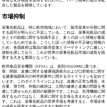
有害な化学物質を使用する代わりに、ハーブ由来の成分を配
合した製品を開発しています。
市場抑制
栄養化粧品は、特に欧州地域において、販売促進や分類に関
する認可が明らかに不足している。これは、栄養化粧品の成
分とその効能に関する知識不足と、多くの誤った情報が蔓延
しているためである。こうした誤った情報や不正確な情報の
ため、各国政府は製品の販売促進とマーケティングに厳しい
規制を課しており、これが世界の栄養化粧品市場の成長を阻
害する大きな要因となっている。
欧州食品安全機関（EFSA）は、規則1924/2006に基づき、
骨、関節、皮膚に関する健康強調表示および口腔衛生に関す
る健康強調表示の科学的要件に関するガイドラインを定めて
います。このガイドラインによれば、皮膚の正常な構造、水
分量、弾力性、外観の維持は、人間の健康と皮膚の問題を考
慮して課せられた規則の範囲外です。これは、生理機能に関
係するものではなく、美容に関する主張も含まれないためで
す。これは、栄養化粧品の世界市場を考慮すると、市場全体
の成長を阻害する唯一の大きな制約です。