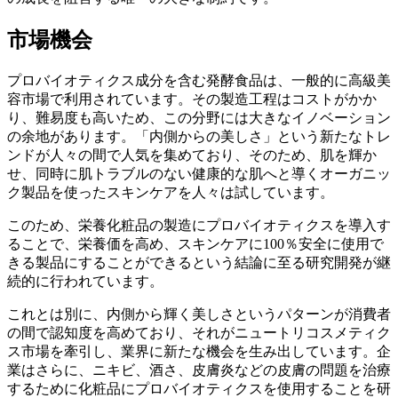
市場機会
プロバイオティクス成分を含む発酵食品は、一般的に高級美
容市場で利用されています。その製造工程はコストがかか
り、難易度も高いため、この分野には大きなイノベーション
の余地があります。「内側からの美しさ」という新たなトレ
ンドが人々の間で人気を集めており、そのため、肌を輝か
せ、同時に肌トラブルのない健康的な肌へと導くオーガニッ
ク製品を使ったスキンケアを人々は試しています。
このため、栄養化粧品の製造にプロバイオティクスを導入す
ることで、栄養価を高め、スキンケアに100％安全に使用で
きる製品にすることができるという結論に至る研究開発が継
続的に行われています。
これとは別に、内側から輝く美しさというパターンが消費者
の間で認知度を高めており、それがニュートリコスメティク
ス市場を牽引し、業界に新たな機会を生み出しています。企
業はさらに、ニキビ、酒さ、皮膚炎などの皮膚の問題を治療
するために化粧品にプロバイオティクスを使用することを研