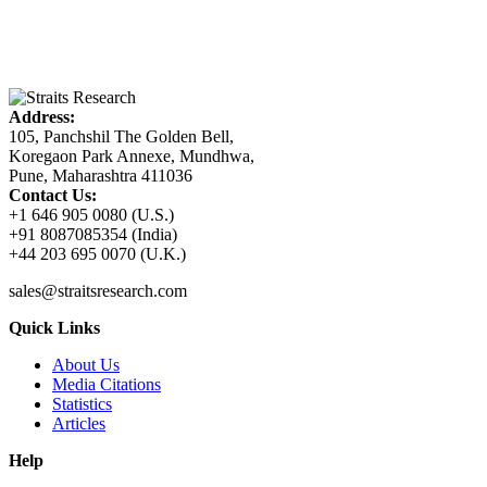
Address:
105, Panchshil The Golden Bell,
Koregaon Park Annexe, Mundhwa,
Pune, Maharashtra 411036
Contact Us:
+1 646 905 0080 (U.S.)
+91 8087085354 (India)
+44 203 695 0070 (U.K.)
sales@straitsresearch.com
Quick Links
About Us
Media Citations
Statistics
Articles
Help