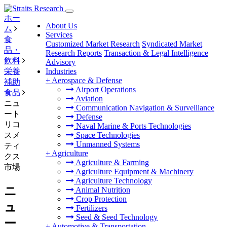
ホー
About Us
ム
Services
食
Customized Market Research
Syndicated Market
品・
Research Reports
Transaction & Legal Intelligence
飲料
Advisory
栄養
Industries
+
Aerospace & Defense
補助
Airport Operations
食品
Aviation
ニュ
Communication Navigation & Surveillance
ート
Defense
リコ
Naval Marine & Ports Technologies
スメ
Space Technologies
Unmanned Systems
ティ
+
Agriculture
クス
Agriculture & Farming
市場
Agriculture Equipment & Machinery
Agriculture Technology
ニ
Animal Nutrition
Crop Protection
ュ
Fertilizers
Seed & Seed Technology
ー
+
Automotive & Transportation