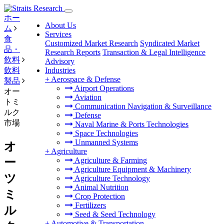
ホー
About Us
ム
Services
食
Customized Market Research
Syndicated Market
品・
Research Reports
Transaction & Legal Intelligence
飲料
Advisory
飲料
Industries
+
Aerospace & Defense
製品
Airport Operations
オー
Aviation
トミ
Communication Navigation & Surveillance
ルク
Defense
市場
Naval Marine & Ports Technologies
Space Technologies
Unmanned Systems
オ
+
Agriculture
ー
Agriculture & Farming
Agriculture Equipment & Machinery
ツ
Agriculture Technology
Animal Nutrition
ミ
Crop Protection
Fertilizers
ル
Seed & Seed Technology
+
Automotive & Transportation