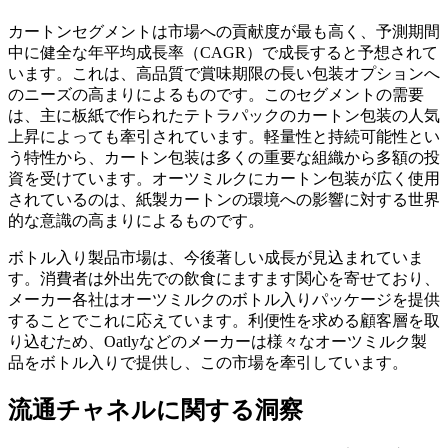
カートンセグメントは市場への貢献度が最も高く、予測期間
中に健全な年平均成長率（CAGR）で成長すると予想されて
います。これは、高品質で賞味期限の長い包装オプションへ
のニーズの高まりによるものです。このセグメントの需要
は、主に板紙で作られたテトラパックのカートン包装の人気
上昇によっても牽引されています。軽量性と持続可能性とい
う特性から、カートン包装は多くの重要な組織から多額の投
資を受けています。オーツミルクにカートン包装が広く使用
されているのは、紙製カートンの環境への影響に対する世界
的な意識の高まりによるものです。
ボトル入り製品市場は、今後著しい成長が見込まれていま
す。消費者は外出先での飲食にますます関心を寄せており、
メーカー各社はオーツミルクのボトル入りパッケージを提供
することでこれに応えています。利便性を求める顧客層を取
り込むため、Oatlyなどのメーカーは様々なオーツミルク製
品をボトル入りで提供し、この市場を牽引しています。
流通チャネルに関する洞察