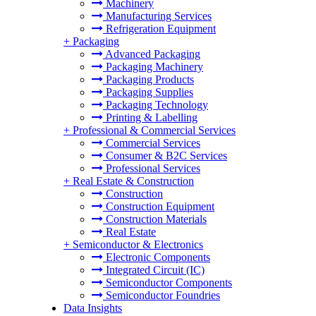
Machinery
Manufacturing Services
Refrigeration Equipment
+
Packaging
Advanced Packaging
Packaging Machinery
Packaging Products
Packaging Supplies
Packaging Technology
Printing & Labelling
+
Professional & Commercial Services
Commercial Services
Consumer & B2C Services
Professional Services
+
Real Estate & Construction
Construction
Construction Equipment
Construction Materials
Real Estate
+
Semiconductor & Electronics
Electronic Components
Integrated Circuit (IC)
Semiconductor Components
Semiconductor Foundries
Data Insights