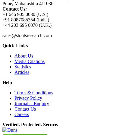
Pune, Maharashtra 411036
Contact Us:
+1 646 905 0080 (U.S.)
+91 8087085354 (India)
+44 203 695 0070 (U.K.)
sales@straitsresearch.com
Quick Links
About Us
Media Citations
Statistics
Articles
Help
Terms & Conditions
Privacy Policy
Journalist Enquiry
Contact Us
Careers
Verified. Protected. Secure.