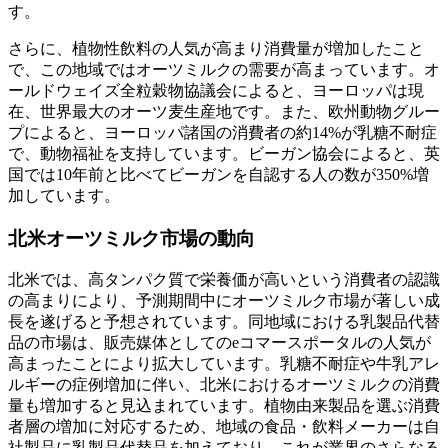
す。
さらに、植物性飲料の人気が高まり消費量が増加したこと
で、この地域ではオーツミルクの需要が高まっています。オ
ールドウェイズ全粒穀物協議会によると、ヨーロッパは現
在、世界最大のオーツ麦生産地です。また、欧州動物グルー
プによると、ヨーロッパ諸国の消費者の約14%が乳糖不耐症
で、動物福祉を支持しています。ビーガン協会によると、英
国では10年前と比べてビーガンを自認する人の数が350%増
加しています。
北米オーツミルク市場の動向
北米では、高タンパク質で栄養価が高いという消費者の認識
の高まりにより、予測期間中にオーツミルク市場が著しい成
長を遂げると予想されています。同地域における乳製品代替
品の市場は、販売媒体としてのeコマースポータルの人気が
高まったことにより拡大しています。乳糖不耐症や牛乳アレ
ルギーの症例増加に伴い、北米におけるオーツミルクの消費
量も増加すると見込まれています。植物由来製品を選ぶ消費
者層の増加に対応するため、地域の食品・飲料メーカーは自
社製品に乳製品代替品を加えており、これが業界のさらなる