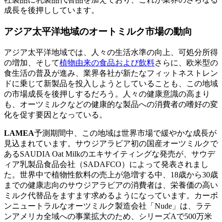
成長を後押ししています。
アジア太平洋地域のオートミルク市場の動向
アジア太平洋地域では、人々の生活水準の向上、可処分所得
の増加、そして
植物由来の食品および飲料
さらに、欧米型の
食生活の普及が進み、業界各社が新たなフィットネストレン
ドに乗じて新製品を投入しようとしていることも、この地域
の市場成長を後押しするだろう。人々の健康意識の高まり
も、オーツミルクなどの健康的な製品への消費者の嗜好の変
化を促す要因となっている。
LAMEA
予測期間中、この地域は世界市場で緩やかな成長が
見込まれています。サウジアラビア初の国産オーツミルクで
あるSAUDIA Oat Milkのエキサイティングな発売が、サウデ
ィア乳製品食品会社（SADAFCO）によって発表されまし
た。世界中で植物性飲料の売上が急増する中、18歳から30歳
までの健康志向のサウジアラビアの消費者は、栄養価の高い
ミルク代替品をますます求めるようになっています。カーボ
ンニュートラルなオーツミルク製造会社「Nude」は、ラテ
ンアメリカ全域への事業拡大のため、シリーズAで500万米