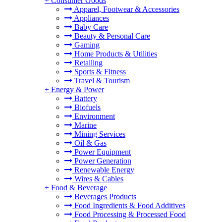
+
Consumer Goods
Apparel, Footwear & Accessories
Appliances
Baby Care
Beauty & Personal Care
Gaming
Home Products & Utilities
Retailing
Sports & Fitness
Travel & Tourism
+
Energy & Power
Battery
Biofuels
Environment
Marine
Mining Services
Oil & Gas
Power Equipment
Power Generation
Renewable Energy
Wires & Cables
+
Food & Beverage
Beverages Products
Food Ingredients & Food Additives
Food Processing & Processed Food