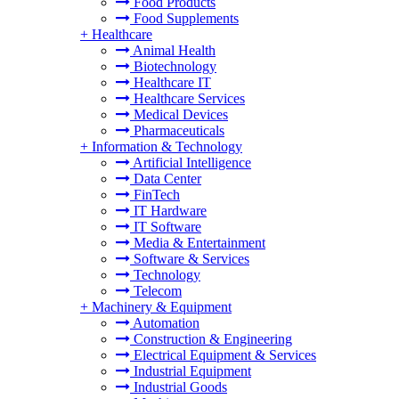
Food Products
Food Supplements
+
Healthcare
Animal Health
Biotechnology
Healthcare IT
Healthcare Services
Medical Devices
Pharmaceuticals
+
Information & Technology
Artificial Intelligence
Data Center
FinTech
IT Hardware
IT Software
Media & Entertainment
Software & Services
Technology
Telecom
+
Machinery & Equipment
Automation
Construction & Engineering
Electrical Equipment & Services
Industrial Equipment
Industrial Goods