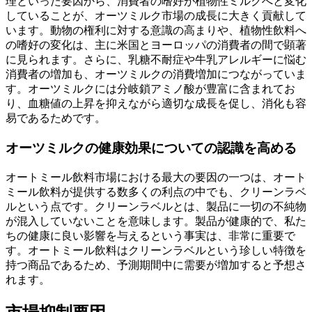
理といった要因から、消費者の嗜好が植物性ミルクへと変化
していることが、オーツミルク市場の成長に大きく貢献して
います。動物の権利に対する意識の高まりや、植物性飲料へ
の嗜好の変化は、主に米国とヨーロッパの消費者の間で顕著
に見られます。さらに、乳糖​​不耐症や牛乳アレルギーに悩む
消費者の増加も、オーツミルクの消費増加につながっていま
す。オーツミルクには分岐鎖アミノ酸が豊富に含まれてお
り、血糖値の上昇を抑えながら適切な成長を促し、消化も容
易であるためです。
オーツミルクの健康効果についての認識を高める
オートミール飲料市場における最大の要因の一つは、オート
ミール飲料が提供する数多くの利点の中でも、クリーンラベ
ルという点です。クリーンラベルとは、製品に一切の不純物
が混入していないことを意味します。製品が健康的で、私た
ちの健康に良い影響を与えるという事実は、非常に重要で
す。オートミール飲料はクリーンラベルという珍しい特徴を
持つ商品であるため、予測期間中に需要が増加すると予想さ
れます。