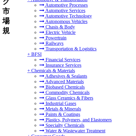
ク
Automotive Processes
市
Automotive Services
Automotive Technology
場
Autonomous Vehicles
Chasis & Body
規
Electric Vehicle
Powertrain
Railways
Transportation & Logistics
+
BFSI
Financial Services
Insurance Services
+
Chemicals & Materials
Adhesives & Sealants
Advanced Materials
Biobased Chemicals
Commodity Chemicals
Glass Ceramics & Fibers
Industrial Gases
Metals & Minerals
Paints & Coatings
Plastics, Polymers, and Elastomers
Specialty Chemicals
Water & Wastewater Treatment