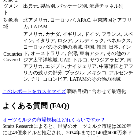
グメン
出典元, 製品別, パッケージ別, 流通チャネル別
ト
対象地
北アメリカ, ヨーロッパ, APAC, 中東諸国とアフリ
域
カ, LATAM
アメリカ, カナダ, イギリス, ドイツ, フランス, スペ
イン, イタリア, ロシア, ノルディック, ベネルクス,
ヨーロッパのその他の地域, 中国, 韓国, 日本, イン
ド, オーストラリア, 台湾, 東南アジア, その他のア
Countries
Covered
ジア太平洋地域, UAE, トルコ, サウジアラビア, 南
アフリカ, エジプト, ナイジェリア, 中東諸国とアフ
リカの残りの部分, ブラジル, メキシコ, アルゼンチ
ン, チリ, コロンビア, LATAMのその他の地域
このレポートをカスタマイズ
戦略目標に合わせて最適化
よくある質問 (FAQ)
オーツミルクの市場規模はどれくらいですか？
Straits Researchによると、世界のオーツミルク市場は2026年
には49億米ドルと推定され、2034年までに140億6000万米ド