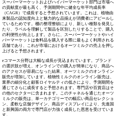
スーパーマーケットおよびハイパーマーケット部門は市場へ
の貢献度が最も高く、予測期間中に健全な年平均成長率
（CAGR）で成長すると予想されています。これは、植物由
来製品の認知度向上と魅力的な品揃えが消費者にアピールし
ているためです。棚の整理整頓により、新しい種類を発見し
たり、ラベルを理解して製品を区別したりすることで、購入
の利便性が向上します。さらに、スーパーマーケットやハイ
パーマーケットは食料品を購入する際に最もよく利用される
店舗であり、これが市場におけるオーツミルクの売上を押し
上げると予想されます。
eコマース分野は大幅な成長が見込まれています。ブランド
の選択肢が増え、オンラインでの購入が簡単になり、商品へ
のアクセスが容易になった結果、オーツミルクのオンライン
販売が増加しています。植物性ミルクのオンライン販売は、
業界の細分化と顧客ロイヤルティの低さにより、予測期間を
通じてさらに成長すると予想されます。専門店や百貨店はそ
の他のセクターに含まれます。このチャネルを通じたオーツ
ミルクの販売は、単一カテゴリーでの幅広い商品セレクショ
ン、柔軟な店舗デザイン、商品ディスプレイにより、先進国
と新興国の両方で専門店が力強く成長した恩恵を受けていま
す。