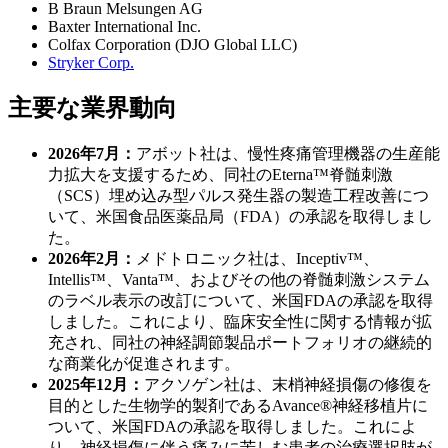
B Braun Melsungen AG
Baxter International Inc.
Colfax Corporation (DJO Global LLC)
Stryker Corp.
主要な業界動向
2026年7月：
アボット社は、慢性疼痛管理機器の生産能
力拡大を支援するため、同社のEterna™脊髄刺激
（SCS）埋め込み型パルス発生器の製造工程改善につ
いて、米国食品医薬品局（FDA）の承認を取得しまし
た。
2026年2月：
メドトロニック社は、Inceptiv™、
Intellis™、Vanta™、およびその他の脊髄刺激システム
のラベル表示の改訂について、米国FDAの承認を取得
しました。これにより、臨床安全性に関する情報が拡
充され、同社の神経調節製品ポートフォリオの継続的
な商業化が促進されます。
2025年12月：
アクソゲン社は、末梢神経損傷の修復を
目的とした生物学的製剤であるAvance®神経移植片に
ついて、米国FDAの承認を取得しました。これによ
り、神経損傷に伴う痛みに苦しむ患者の治療選択肢が