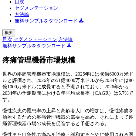
目次
セグメンテーション
方法論
無料サンプルをダウンロード
概要
目次
セグメンテーション
方法論
無料サンプルをダウンロード
疼痛管理機器市場規模
世界の疼痛管理機器市場規模は、2025年には48億6000万米ド
ルと評価され、2026年の51億4000万米ドルから2034年には80
億1000万米ドルに成長すると予測されており、2026年から
2034年の予測期間における年平均成長率（CAGR）は5.7%で
す。
慢性疾患の罹患率の上昇と高齢者人口の増加は、慢性疼痛を
治療するための疼痛管理機器の需要を高め、それによって疼
痛管理機器市場の成長を促進すると予想される。
慢性または急性の痛みを治療・緩和するために使用される医