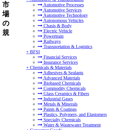
市
Automotive Processes
Automotive Services
場
Automotive Technology
Autonomous Vehicles
の
Chasis & Body
Electric Vehicle
規
Powertrain
Railways
Transportation & Logistics
+
BFSI
Financial Services
Insurance Services
+
Chemicals & Materials
Adhesives & Sealants
Advanced Materials
Biobased Chemicals
Commodity Chemicals
Glass Ceramics & Fibers
Industrial Gases
Metals & Minerals
Paints & Coatings
Plastics, Polymers, and Elastomers
Specialty Chemicals
Water & Wastewater Treatment