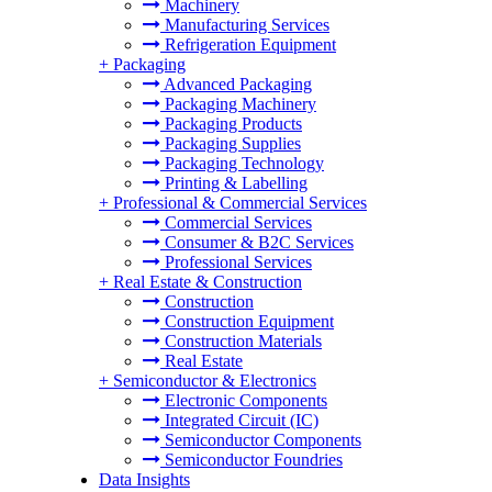
Machinery
Manufacturing Services
Refrigeration Equipment
+
Packaging
Advanced Packaging
Packaging Machinery
Packaging Products
Packaging Supplies
Packaging Technology
Printing & Labelling
+
Professional & Commercial Services
Commercial Services
Consumer & B2C Services
Professional Services
+
Real Estate & Construction
Construction
Construction Equipment
Construction Materials
Real Estate
+
Semiconductor & Electronics
Electronic Components
Integrated Circuit (IC)
Semiconductor Components
Semiconductor Foundries
Data Insights