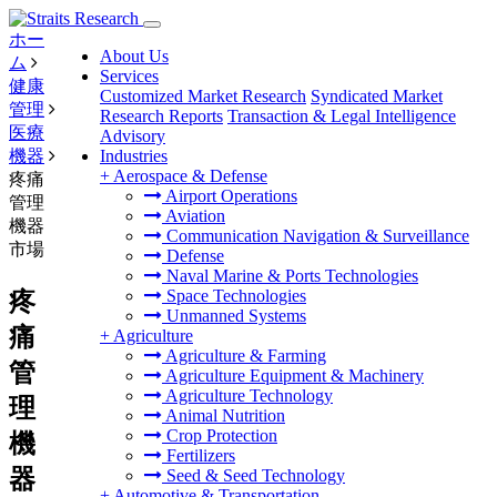
ホー
About Us
ム
Services
健康
Customized Market Research
Syndicated Market
管理
Research Reports
Transaction & Legal Intelligence
医療
Advisory
機器
Industries
+
Aerospace & Defense
疼痛
Airport Operations
管理
Aviation
機器
Communication Navigation & Surveillance
市場
Defense
Naval Marine & Ports Technologies
Space Technologies
疼
Unmanned Systems
痛
+
Agriculture
Agriculture & Farming
管
Agriculture Equipment & Machinery
Agriculture Technology
理
Animal Nutrition
Crop Protection
機
Fertilizers
器
Seed & Seed Technology
+
Automotive & Transportation