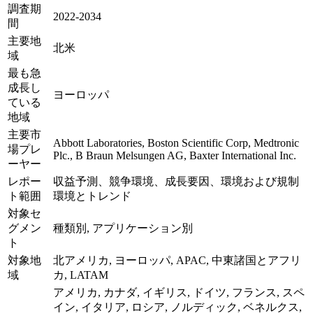
調査期
2022-2034
間
主要地
北米
域
最も急
成長し
ヨーロッパ
ている
地域
主要市
Abbott Laboratories, Boston Scientific Corp, Medtronic
場プレ
Plc., B Braun Melsungen AG, Baxter International Inc.
ーヤー
レポー
収益予測、競争環境、成長要因、環境および規制
ト範囲
環境とトレンド
対象セ
グメン
種類別, アプリケーション別
ト
対象地
北アメリカ, ヨーロッパ, APAC, 中東諸国とアフリ
域
カ, LATAM
アメリカ, カナダ, イギリス, ドイツ, フランス, スペ
イン, イタリア, ロシア, ノルディック, ベネルクス,