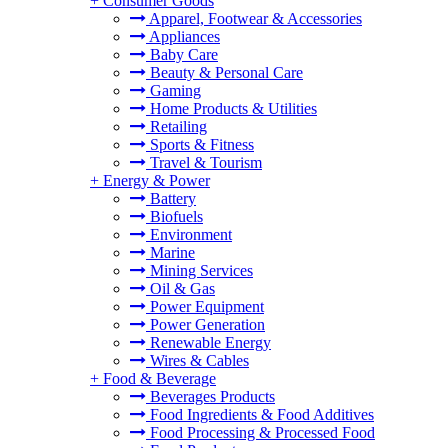
+
Consumer Goods
Apparel, Footwear & Accessories
Appliances
Baby Care
Beauty & Personal Care
Gaming
Home Products & Utilities
Retailing
Sports & Fitness
Travel & Tourism
+
Energy & Power
Battery
Biofuels
Environment
Marine
Mining Services
Oil & Gas
Power Equipment
Power Generation
Renewable Energy
Wires & Cables
+
Food & Beverage
Beverages Products
Food Ingredients & Food Additives
Food Processing & Processed Food