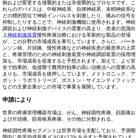
御および変更する侵襲的または非侵襲的なプロセスです。こ
れらのデバイスは、中枢神経系、自律神経系、末梢神経系な
どの標的部位で神経インパルスを刺激したり、痛みの信号を
抑制したりすることで、神経刺激機能に使用されます。神経
調節および神経刺激デバイスの需要の高まり、患者の意識向
上
神経刺激装置
慢性疼痛治療​​における革新的な製品の登場
が、この分野の市場成長を牽引しています。さらに、パーキ
ンソン病、片頭痛、慢性疼痛などの神経疾患の罹患率の上昇
と、疼痛管理のための神経刺激装置や神経調節装置の採用増
加も、市場成長を促進すると予想されます。加えて、より安
全で効果的、低侵襲で費用対効果の高い治療法への需要の高
まりも、市場成長を後押ししています。メドトロニック、ア
ボット・ラボラトリーズ、ボストン・サイエンティフィック
などの主要企業がこの市場で事業を展開しています。
申請により
世界の疼痛管理機器市場は、がん、神経因性疼痛、顔面痛お
よび片頭痛、筋骨格系疼痛、その他に分類される。
神経因性疼痛セグメントは世界市場を支配しており、予測期
間中に年平均成長率 (CAGR) 5.5% を示すと予測されていま