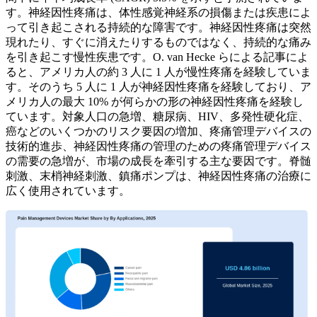
す。神経因性疼痛は、体性感覚神経系の損傷または疾患によ
って引き起こされる持続的な障害です。神経因性疼痛は突然
現れたり、すぐに消えたりするものではなく、持続的な痛み
を引き起こす慢性疾患です。O. van Hecke らによる記事によ
ると、アメリカ人の約 3 人に 1 人が慢性疼痛を経験していま
す。そのうち 5 人に 1 人が神経因性疼痛を経験しており、ア
メリカ人の最大 10% が何らかの形の神経因性疼痛を経験し
ています。対象人口の急増、糖尿病、HIV、多発性硬化症、
癌などのいくつかのリスク要因の増加、疼痛管理デバイスの
技術的進歩、神経因性疼痛の管理のための疼痛管理デバイス
の需要の急増が、市場の成長を牽引する主な要因です。脊髄
刺激、末梢神経刺激、鎮痛ポンプは、神経因性疼痛の治療に
広く使用されています。