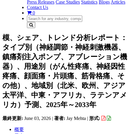
Press Releases
Case Studies
Statistics
Blogs
Articles
Contact Us
0
模、シェア、トレンド分析レポート：
タイプ別（神経調節・神経刺激機器、
鎮痛剤注入ポンプ、アブレーション機
器）、用途別（がん性疼痛、神経因性
疼痛、顔面痛・片頭痛、筋骨格痛、そ
の他）、地域別（北米、欧州、アジア
太平洋、中東・アフリカ、ラテンアメ
リカ）予測、2025年～2033年
最終更新:
June 03, 2026
|
著者:
Jay Mehta
|
形式:
概要