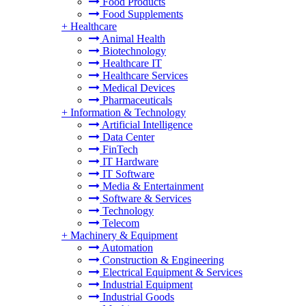
Food Products
Food Supplements
+
Healthcare
Animal Health
Biotechnology
Healthcare IT
Healthcare Services
Medical Devices
Pharmaceuticals
+
Information & Technology
Artificial Intelligence
Data Center
FinTech
IT Hardware
IT Software
Media & Entertainment
Software & Services
Technology
Telecom
+
Machinery & Equipment
Automation
Construction & Engineering
Electrical Equipment & Services
Industrial Equipment
Industrial Goods