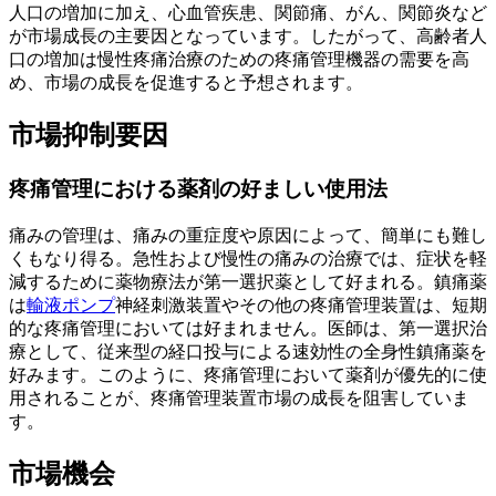
人口の増加に加え、心血管疾患、関節痛、がん、関節炎など
が市場成長の主要因となっています。したがって、高齢者人
口の増加は慢性疼痛治療​​のための疼痛管理機器の需要を高
め、市場の成長を促進すると予想されます。
市場抑制要因
疼痛管理における薬剤の好ましい使用法
痛みの管理は、痛みの重症度や原因によって、簡単にも難し
くもなり得る。急性および慢性の痛みの治療では、症状を軽
減するために薬物療法が第一選択薬として好まれる。鎮痛薬
は
輸液ポンプ
神経刺激装置やその他の疼痛管理装置は、短期
的な疼痛管理においては好まれません。医師は、第一選択治
療として、従来型の経口投与による速効性の全身性鎮痛薬を
好みます。このように、疼痛管理において薬剤が優先的に使
用されることが、疼痛管理装置市場の成長を阻害していま
す。
市場機会