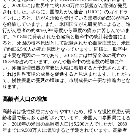
と、2020年には世界中で約1,930万件の新規がん症例が発見
されました。さらに、国際対がん連合（UICC）のガイドラ
インによると、抗がん治療を受けている患者の約55%が痛み
を経験しています。また、米国国立がん研究所によると、進
行がん患者の約80%が中等度から重度の痛みに苦しんでいま
す。 2018年に発表された心臓病と脳卒中の統計報告書によ
ると、死因の根本原因として記録された心血管疾患は、米国
で約836,546人の死亡原因となっています。同様に、脳卒中
は主要な死因の一つであり、2018年には世界全体の死亡の
16.8%を占めています。がんや脳卒中の患者数の増加に伴
い、疼痛管理機器の需要は大幅に増加すると予想されます。
これは世界市場の成長を促進すると見込まれます。したがっ
て、慢性疾患の蔓延の増加は、市場成長の主要な推進力とな
ります。
高齢者人口の増加
高齢者は慢性疾患にかかりやすいため、様々な慢性疾患が高
齢者層で最も多く診断されています。米国人口参照局による
と、2018年の米国の高齢者人口は5,200万人でしたが、2060
年までに9,500万人に増加すると予測されています。高齢者