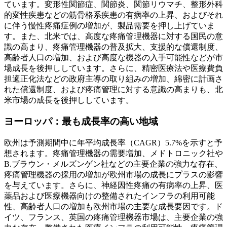
ています。変形性関節症、関節炎、関節リウマチ、整形外科
的変性疾患などの筋骨格系疾患の有病率の上昇、およびそれ
に伴う慢性疼痛症例の増加が、製品需要を押し上げていま
す。また、北米では、高度な疼痛管理機器に対する国民の意
識の高まり、疼痛管理機器の普及拡大、支援的な償還制度、
高齢者人口の増加、および高度な機器の入手可能性などが市
場成長を後押ししています。さらに、精密医療法や医療費負
担適正化法などの政府主導の取り組みの増加、綿密に計画さ
れた償還制度、および疼痛管理に対する意識の高まりも、北
米市場の成長を後押ししています。
ヨーロッパ：最も成長率の高い地域
欧州は予測期間中に年平均成長率（CAGR）5.7%を示すと予
想されます。疼痛管理機器の需要増加、メドトロニック社や
B.ブラウン・メルズンゲン社などの主要企業の強力な存在、
疼痛管理機器の採用の増加が欧州市場の成長にプラスの影響
を与えています。さらに、神経因性疼痛の有病率の上昇、医
薬品および医療機器向けの整備されたインフラの利用可能
性、高齢者人口の増加も欧州市場の主要な成長要因です。ド
イツ、フランス、英国の疼痛管理機器市場は、主要企業の強