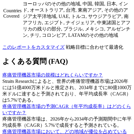
ヨーロッパのその他の地域, 中国, 韓国, 日本, イン
ド, オーストラリア, 台湾, 東南アジア, その他のア
Countries
Covered
ジア太平洋地域, UAE, トルコ, サウジアラビア, 南
アフリカ, エジプト, ナイジェリア, 中東諸国とアフ
リカの残りの部分, ブラジル, メキシコ, アルゼンチ
ン, チリ, コロンビア, LATAMのその他の地域
このレポートをカスタマイズ
戦略目標に合わせて最適化
よくある質問 (FAQ)
疼痛管理機器市場の規模はどれくらいですか？
Straits Researchによると、世界の疼痛管理機器市場は2026年
には51億4000万米ドルと推定され、2034年までに80億1000万
米ドルに達すると予測されており、年平均成長率（CAGR）
は5.7%である。
疼痛管理機器市場の予測CAGR（年平均成長率）はどのくら
いですか？
疼痛管理機器市場は、2026年から2034年の予測期間中に年平
均成長率（CAGR）5.7%で成長すると予測されている。
疼痛管理機器市場において、どの地域が優位を占めている