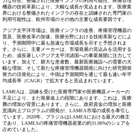
力な存在、整備された医療インフラの利用可能性、疼痛管理
機器の技術革新により、大幅な成長が見込まれます。医療業
界における整備されたインフラの存在と訓練された専門家の
利用可能性は、欧州市場のその他の主要な成長要因です。
アジア太平洋市場は、医療インフラの改善、疼痛管理機器の
普及、医療改革の加速、医療分野における技術革新などによ
り、予測期間中に最も急速な市場成長を示すと予想されま
す。さらに、主要メーカーは、市場発展の見込みを活用する
ため、成長著しいアジア太平洋諸国への事業展開に注力して
います。加えて、膨大な患者数、最新医療施設への需要の大
幅な増加、そして新たな疼痛管理機器開発に向けた研究開発
努力の活発化により、中国は予測期間を通じて最も速い年平
均成長率（CAGR）で拡大すると見込まれています。
LAMEAは、訓練を受けた医療専門家や医療機器メーカーの
不足により、まだ発展途上の段階にあります。これは、医療
費の増加が背景にあります。さらに、政府資金の増加と医療
意識向上プログラムの開発が、LAMEA市場の成長を牽引し
ています。2020年、ブラジルはLAMEAにおける最大の株主
であり、LAMEAの疼痛管理機器産業の約31.06%のシェアを
占めていました。