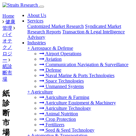
About Us
Home
Services
健康
Customized Market Research
Syndicated Market
管理
Research Reports
Transaction & Legal Intelligence
バイ
Advisory
オテ
Industries
クノ
+
Aerospace & Defense
ロジ
Airport Operations
Aviation
ー
Communication Navigation & Surveillance
紙診
Defense
断市
Naval Marine & Ports Technologies
場
Space Technologies
Unmanned Systems
+
Agriculture
紙
Agriculture & Farming
診
Agriculture Equipment & Machinery
Agriculture Technology
断
Animal Nutrition
Crop Protection
市
Fertilizers
Seed & Seed Technology
場
+
Automotive & Transportation