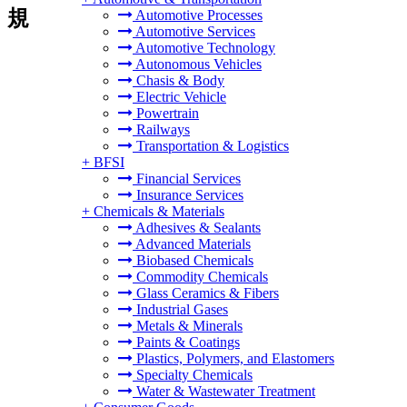
規
Automotive Processes
Automotive Services
Automotive Technology
Autonomous Vehicles
Chasis & Body
Electric Vehicle
Powertrain
Railways
Transportation & Logistics
+
BFSI
Financial Services
Insurance Services
+
Chemicals & Materials
Adhesives & Sealants
Advanced Materials
Biobased Chemicals
Commodity Chemicals
Glass Ceramics & Fibers
Industrial Gases
Metals & Minerals
Paints & Coatings
Plastics, Polymers, and Elastomers
Specialty Chemicals
Water & Wastewater Treatment