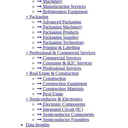
Machinery
Manufacturing Services
Refrigeration Equipment
+
Packaging
Advanced Packaging
Packaging Machinery
Packaging Products
Packaging Supplies
Packaging Technology
Printing & Labelling
+
Professional & Commercial Services
Commercial Services
Consumer & B2C Services
Professional Services
+
Real Estate & Construction
Construction
Construction Equipment
Construction Materials
Real Estate
+
Semiconductor & Electronics
Electronic Components
Integrated Circuit (IC)
Semiconductor Components
Semiconductor Foundries
Data Insights