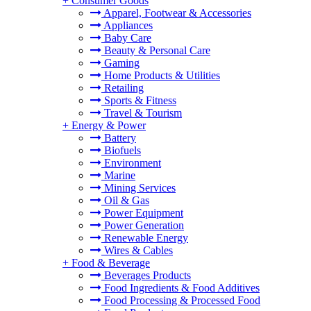
+
Consumer Goods
Apparel, Footwear & Accessories
Appliances
Baby Care
Beauty & Personal Care
Gaming
Home Products & Utilities
Retailing
Sports & Fitness
Travel & Tourism
+
Energy & Power
Battery
Biofuels
Environment
Marine
Mining Services
Oil & Gas
Power Equipment
Power Generation
Renewable Energy
Wires & Cables
+
Food & Beverage
Beverages Products
Food Ingredients & Food Additives
Food Processing & Processed Food