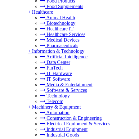
Food Products
Food Supplements
+
Healthcare
Animal Health
Biotechnology
Healthcare IT
Healthcare Services
Medical Devices
Pharmaceuticals
+
Information & Technology
Artificial Intelligence
Data Center
FinTech
IT Hardware
IT Software
Media & Entertainment
Software & Services
Technology
Telecom
+
Machinery & Equipment
Automation
Construction & Engineering
Electrical Equipment & Services
Industrial Equipment
Industrial Goods