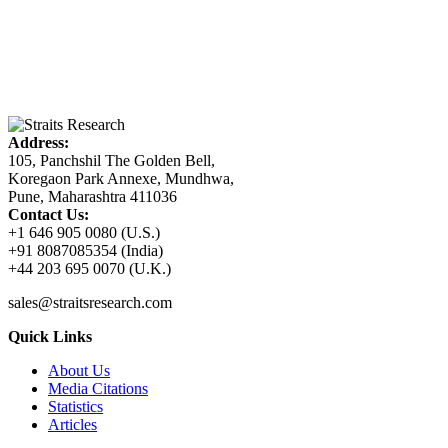
Address:
105, Panchshil The Golden Bell,
Koregaon Park Annexe, Mundhwa,
Pune, Maharashtra 411036
Contact Us:
+1 646 905 0080 (U.S.)
+91 8087085354 (India)
+44 203 695 0070 (U.K.)
sales@straitsresearch.com
Quick Links
About Us
Media Citations
Statistics
Articles