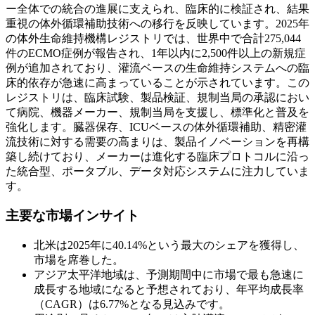
ー全体での統合の進展に支えられ、臨床的に検証され、結果
重視の体外循環補助技術への移行を反映しています。2025年
の体外生命維持機構レジストリでは、世界中で合計275,044
件のECMO症例が報告され、1年以内に2,500件以上の新規症
例が追加されており、灌流ベースの生命維持システムへの臨
床的依存が急速に高まっていることが示されています。この
レジストリは、臨床試験、製品検証、規制当局の承認におい
て病院、機器メーカー、規制当局を支援し、標準化と普及を
強化します。臓器保存、ICUベースの体外循環補助、精密灌
流技術に対する需要の高まりは、製品イノベーションを再構
築し続けており、メーカーは進化する臨床プロトコルに沿っ
た統合型、ポータブル、データ対応システムに注力していま
す。
主要な市場インサイト
北米は2025年に40.14%という最大のシェアを獲得し、
市場を席巻した。
アジア太平洋地域は、予測期間中に市場で最も急速に
成長する地域になると予想されており、年平均成長率
（CAGR）は6.77%となる見込みです。