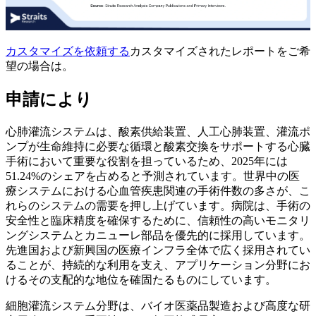
カスタマイズを依頼する
カスタマイズされたレポートをご希
望の場合は。
申請により
心肺灌流システムは、酸素供給装置、人工心肺装置、灌流ポ
ンプが生命維持に必要な循環と酸素交換をサポートする心臓
手術において重要な役割を担っているため、2025年には
51.24%のシェアを占めると予測されています。世界中の医
療システムにおける心血管疾患関連の手術件数の多さが、こ
れらのシステムの需要を押し上げています。病院は、手術の
安全性と臨床精度を確保するために、信頼性の高いモニタリ
ングシステムとカニューレ部品を優先的に採用しています。
先進国および新興国の医療インフラ全体で広く採用されてい
ることが、持続的な利用を支え、アプリケーション分野にお
けるその支配的な地位を確固たるものにしています。
細胞灌流システム分野は、バイオ医薬品製造および高度な研