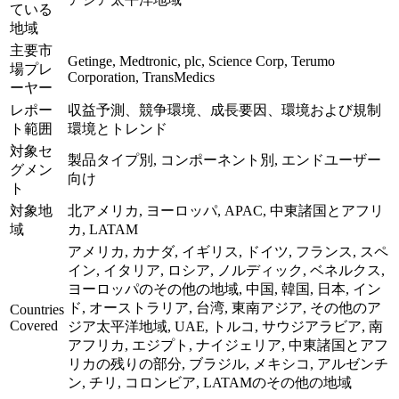
ている
地域
主要市
Getinge, Medtronic, plc, Science Corp, Terumo
場プレ
Corporation, TransMedics
ーヤー
レポー
収益予測、競争環境、成長要因、環境および規制
ト範囲
環境とトレンド
対象セ
製品タイプ別, コンポーネント別, エンドユーザー
グメン
向け
ト
対象地
北アメリカ, ヨーロッパ, APAC, 中東諸国とアフリ
域
カ, LATAM
アメリカ, カナダ, イギリス, ドイツ, フランス, スペ
イン, イタリア, ロシア, ノルディック, ベネルクス,
ヨーロッパのその他の地域, 中国, 韓国, 日本, イン
ド, オーストラリア, 台湾, 東南アジア, その他のア
Countries
Covered
ジア太平洋地域, UAE, トルコ, サウジアラビア, 南
アフリカ, エジプト, ナイジェリア, 中東諸国とアフ
リカの残りの部分, ブラジル, メキシコ, アルゼンチ
ン, チリ, コロンビア, LATAMのその他の地域