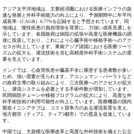
アジア太平洋地域は、主要経済圏における医療インフラの急
速な発展と外科手術能力の向上により、予測期間中に年平均
成長率（CAGR）6.77%を記録すると予想されています。同
地域は、慢性疾患の負担増加を背景に、力強い成長見通しを
示しています。各国政府は病院の拡張や高度な医療機器の調
達に投資しており、これにより心臓手術や移植手術へのアク
セスが向上しています。東南アジア諸国における医療ツーリ
ズムの拡大も、灌流技術を含む高精度外科手術システムの需
要を支えています。
インドでは、心血管疾患や臓器不全に罹患する患者数が多い
ため、強い需要が見られます。アユシュマン・バーラトなど
の政府主導の取り組みにより、三次医療へのアクセスが拡大
し、灌流システムを必要とする手術件数が増加しています。
民間病院チェーンや移植プログラムの拡大により、高度な外
科手術技術の利用可能性が向上しています。医療機器の国内
製造イニシアチブは、コスト競争力のある灌流装置を支え、
地方都市（ティア2、ティア3都市）での普及を促進していま
す。
中国では、大規模な医療改革と高度な外科技術を備えた公立