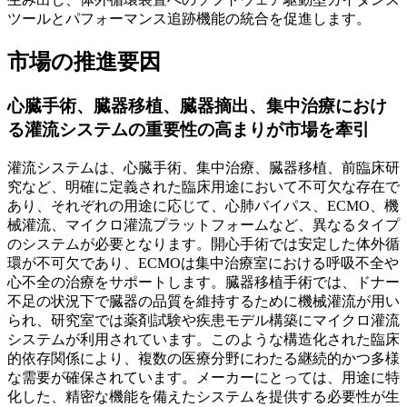
ツールとパフォーマンス追跡機能の統合を促進します。
市場の推進要因
心臓手術、臓器移植、臓器摘出、集中治療におけ
る灌流システムの重要性の高まりが市場を牽引
灌流システムは、心臓手術、集中治療、臓器移植、前臨床研
究など、明確に定義された臨床用途において不可欠な存在で
あり、それぞれの用途に応じて、心肺バイパス、ECMO、機
械灌流、マイクロ灌流プラットフォームなど、異なるタイプ
のシステムが必要となります。開心手術では安定した体外循
環が不可欠であり、ECMOは集中治療室における呼吸不全や
心不全の治療をサポートします。臓器移植手術では、ドナー
不足の状況下で臓器の品質を維持するために機械灌流が用い
られ、研究室では薬剤試験や疾患モデル構築にマイクロ灌流
システムが利用されています。このような構造化された臨床
的依存関係により、複数の医療分野にわたる継続的かつ多様
な需要が確保されています。メーカーにとっては、用途に特
化した、精密な機能を備えたシステムを提供する必要性が生