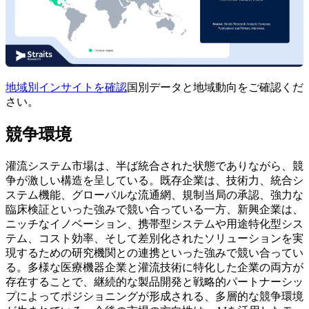
地域別インサイトを確認
国別データと地域動向をご確認くだ
さい。
競争環境
灌流システム市場は、半ば統合された状態でありながら、競
争が激しい構造を呈している。既存企業は、技術力、統合シ
ステム機能、グローバルな流通網、規制当局の承認、強力な
臨床検証といった強みで競い合っている一方、新興企業は、
ニッチなイノベーション、携帯型システムや用途特化型シス
テム、コスト効率、そして差別化されたソリューションを実
現するための研究機関との連携といった強みで競い合ってい
る。多様な医療機器企業と灌流技術に特化した企業の両方が
存在することで、継続的な製品開発と戦略的パートナーシッ
プによってポジショニングが形成される、多層的な競争環境