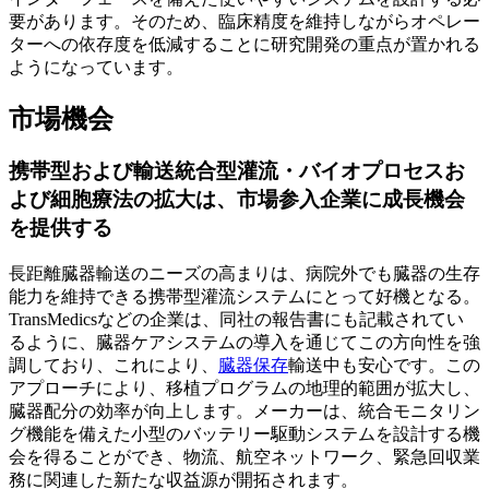
要があります。そのため、臨床精度を維持しながらオペレー
ターへの依存度を低減することに研究開発の重点が置かれる
ようになっています。
市場機会
携帯型および輸送統合型灌流・バイオプロセスお
よび細胞療法の拡大は、市場参入企業に成長機会
を提供する
長距離臓器輸送のニーズの高まりは、病院外でも臓器の生存
能力を維持できる携帯型灌流システムにとって好機となる。
TransMedicsなどの企業は、同社の報告書にも記載されてい
るように、臓器ケアシステムの導入を通じてこの方向性を強
調しており、これにより、
臓器保存
輸送中も安心です。この
アプローチにより、移植プログラムの地理的範囲が拡大し、
臓器配分の効率が向上します。メーカーは、統合モニタリン
グ機能を備えた小型のバッテリー駆動システムを設計する機
会を得ることができ、物流、航空ネットワーク、緊急回収業
務に関連した新たな収益源が開拓されます。