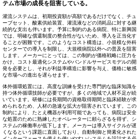
テム市場の成長を阻害している。
灌流システムは、初期投資額が高額であるだけでなく、チュ
ーブセット、酸素供給装置、灌流液などの消耗品に対する継
続的な支出も伴います。予算に制約のある病院、特に新興国
では、明確な償還制度の整合性がないため、導入を正当化す
ることが困難です。このようなコスト構造は、小規模な外科
センターでの導入を制限し、大規模病院以外への普及を阻害
します。メーカーにとっては、この制約が価格戦略に圧力を
かけ、コスト最適化システムやバンドルサービスモデルの開
発を必要とし、それが利益率構造に影響を与え、価格に敏感
な市場への進出を遅らせます。
体外循環処置には、高度な訓練を受けた専門的な臨床知識を
持つ体外循環技師が必要ですが、多くの地域で人材不足が続
いています。研修には長期間の資格取得期間と臨床経験が求
められるため、人材の急速な拡大が阻害されています。この
制約により、たとえ機器が利用可能であっても、病院は安全
な処置のために熟練したオペレーターに頼らざるを得ず、シ
ステムの稼働率が低下します。メーカーは導入サイクルが遅
くなるという課題に直面しており、自動制御と簡素化された
インターフェースを備えた使いやすいシステムを設計する必