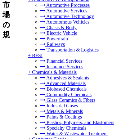
市
Automotive Processes
Automotive Services
場
Automotive Technology
Autonomous Vehicles
の
Chasis & Body
Electric Vehicle
規
Powertrain
Railways
Transportation & Logistics
+
BFSI
Financial Services
Insurance Services
+
Chemicals & Materials
Adhesives & Sealants
Advanced Materials
Biobased Chemicals
Commodity Chemicals
Glass Ceramics & Fibers
Industrial Gases
Metals & Minerals
Paints & Coatings
Plastics, Polymers, and Elastomers
Specialty Chemicals
Water & Wastewater Treatment