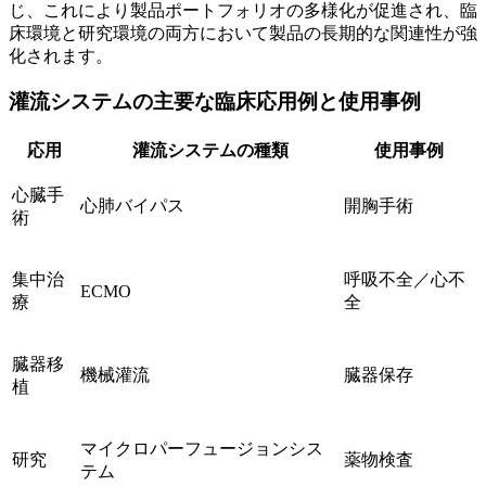
じ、これにより製品ポートフォリオの多様化が促進され、臨
床環境と研究環境の両方において製品の長期的な関連性が強
化されます。
灌流システムの主要な臨床応用例と使用事例
応用
灌流システムの種類
使用事例
心臓手
心肺バイパス
開胸手術
術
集中治
呼吸不全／心不
ECMO
療
全
臓器移
機械灌流
臓器保存
植
マイクロパーフュージョンシス
研究
薬物検査
テム