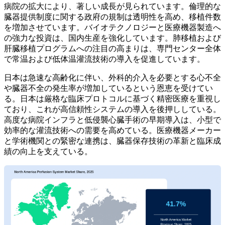
病院の拡大により、著しい成長が見られています。倫理的な
臓器提供制度に関する政府の規制は透明性を高め、移植件数
を増加させています。バイオテクノロジーと医療機器製造へ
の強力な投資は、国内生産を強化しています。肺移植および
肝臓移植プログラムへの注目の高まりは、専門センター全体
で常温および低体温灌流技術の導入を促進しています。
日本は急速な高齢化に伴い、外科的介入を必要とする心不全
や臓器不全の発生率が増加しているという恩恵を受けてい
る。日本は厳格な臨床プロトコルに基づく精密医療を重視し
ており、これが高信頼性システムの導入を後押ししている。
高度な病院インフラと低侵襲心臓手術の早期導入は、小型で
効率的な灌流技術への需要を高めている。医療機器メーカー
と学術機関との緊密な連携は、臓器保存技術の革新と臨床成
績の向上を支えている。