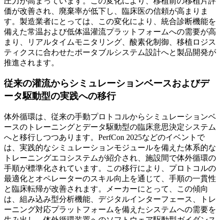
圧力が高まっています。この変化により、移植前の移植片評
価が改善され、廃棄率が低下し、臨床医の信頼が高まりま
す。製造業者にとっては、この変化により、統合診断機能を
備えた常温および低体温灌流プラットフォームへの需要が高
まり、リアルタイムモニタリング、酸素化制御、移植ロジス
ティクスに合わせたポータブルシステム設計へと製品開発が
推進されます。
従来の灌流からシミュレーションベースおよびデ
ータ駆動型の実践への移行
体外循環は、従来の手動プロトコルからシミュレーションベ
ースのトレーニングとデータ駆動型の臨床意思決定システム
へと移行しつつあります。PerfCon 2025などのイベントで
は、実践的なシミュレーションモジュールを備えた体系的な
トレーニングエコシステムが紹介され、施設間で体外循環の
手順が標準化されています。この移行により、プロトコルの
最適化とオペレーターのスキル向上を通じて、手順の一貫性
と臨床転帰が改善されます。メーカーにとって、この傾向
は、組み込み型分析機能、デジタルインターフェース、トレ
ーニング対応プラットフォームを備えたシステムへの需要を
生み出し、体外循環装置へのソフトウェア駆動型ガイダンス