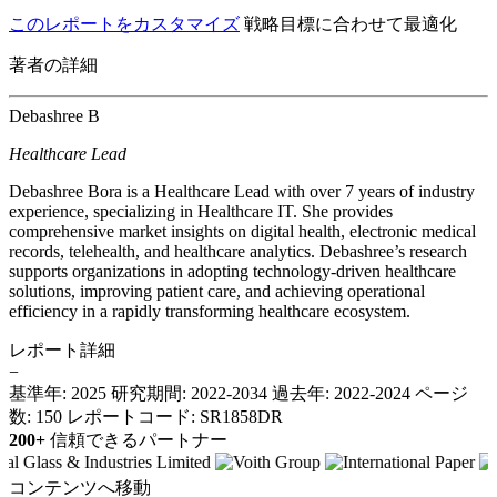
このレポートをカスタマイズ
戦略目標に合わせて最適化
著者の詳細
Debashree B
Healthcare Lead
Debashree Bora is a Healthcare Lead with over 7 years of industry
experience, specializing in Healthcare IT. She provides
comprehensive market insights on digital health, electronic medical
records, telehealth, and healthcare analytics. Debashree’s research
supports organizations in adopting technology-driven healthcare
solutions, improving patient care, and achieving operational
efficiency in a rapidly transforming healthcare ecosystem.
レポート詳細
−
基準年: 2025
研究期間: 2022-2034
過去年: 2022-2024
ページ
数: 150
レポートコード: SR1858DR
200+
信頼できるパートナー
コンテンツへ移動