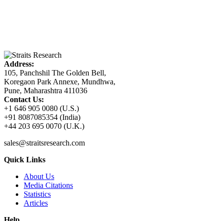
Address:
105, Panchshil The Golden Bell,
Koregaon Park Annexe, Mundhwa,
Pune, Maharashtra 411036
Contact Us:
+1 646 905 0080 (U.S.)
+91 8087085354 (India)
+44 203 695 0070 (U.K.)
sales@straitsresearch.com
Quick Links
About Us
Media Citations
Statistics
Articles
Help