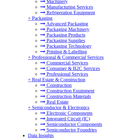
Machinery
Manufacturing Services
Refrigeration Equipment
+
Packaging
Advanced Packaging
Packaging Machinery
Packaging Products
Packaging Supplies
Packaging Technology
Printing & Labelling
+
Professional & Commercial Services
Commercial Services
Consumer & B2C Services
Professional Services
+
Real Estate & Construction
Construction
Construction Equipment
Construction Materials
Real Estate
+
Semiconductor & Electronics
Electronic Components
Integrated Circuit (IC)
Semiconductor Components
Semiconductor Foundries
Data Insights