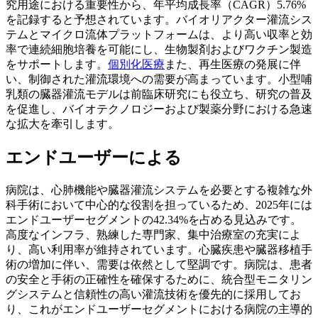
究用途における重要性から、年平均成長率（CAGR）5.76%
を記録すると予想されています。バイオリアクター灌流シス
テムとマイクロ流体プラットフォームは、より高い収率と効
率で連続細胞培養を可能にし、生物製剤およびワクチン製造
をサポートします。
個別化医療
また、再生医療の発展に伴
い、制御された灌流環境への需要が高まっています。小型哺
乳類の臓器灌流モデルは前臨床研究にも役立ち、研究の普及
を促進し、バイオテクノロジーおよび製薬分野における急速
な拡大を牽引します。
エンドユーザーによる
病院は、心肺機能や臓器灌流システムを必要とする複雑な外
科手術において中心的な役割を担っているため、2025年には
エンドユーザーセグメントの42.34%を占める見込みです。
高度なインフラ、熟練した専門家、集中治療室の充実によ
り、高い利用率が維持されています。心臓疾患や臓器移植手
術の増加に伴い、需要は依然として堅調です。病院は、患者
の安全と手術の正確性を確保するために、統合型モニタリン
グシステムと信頼性の高い灌流技術を優先的に採用してお
り、これがエンドユーザーセグメントにおける病院の主導的