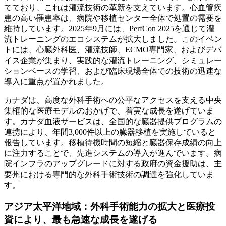
てており、これは灌流技術の革新を支えています。心血管疾
患の高い罹患率は、病院や移植センター全体で処置の需要を
維持しています。2025年9月には、PerfCon 2025を通じて灌
流トレーニングのエコシステムが拡大しました。このイベン
トには、心臓外科医、灌流技師、ECMO専門家、およびデバ
イス企業が集まり、実践的な灌流トレーニング、シミュレー
ションベースの学習、および臨床現場全体での技術の迅速な
導入に重点が置かれました。
カナダは、高度な外科手術への公平なアクセスを支える中央
集権的な医療モデルのおかげで、着実な成長を遂げていま
す。カナダ血液サービスは、全国的な臓器提供プログラムの
連携により、年間3,000件以上の臓器移植を実施していると
報告しています。移植待機時間の短縮と臓器保存成績の向上
に注力することで、先進システムの導入が進んでいます。病
院インフラのアップグレードに対する政府の資金援助は、主
要州における専門的な外科手術技術の調達を強化していま
す。
アジア太平洋地域：外科手術能力の拡大と医療投
資により、最も急速な成長を遂げる