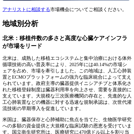
アナリストに相談する
市場機会についてご相談ください。
地域別分析
北米：移植件数の多さと高度な心臓ケアインフラ
が市場をリード
北米は、成熟した移植エコシステムと集中治療における体外
循環技術の高い普及率により、2025年には40.14%の市場シ
ェアを占め、市場を牽引しました。この地域は、人工心肺装
置とECMOプラットフォームの強力な臨床統合によって支え
られています。政府主導の臓器提供イニシアチブと体系化さ
れた移植登録制度は臓器利用率を向上させ、需要を直接的に
支えています。大規模な三次医療機関の存在と、先進的な人
工心肺装置などの機器に対する迅速な規制承認は、次世代灌
流技術の早期導入を促進しています。
米国は、臓器保存と心肺補助に焦点を当てた、生物医学研究
への多額の資金提供と大規模な臨床試験の恩恵を受けていま
す。国立衛生研究所は、医療研究に470億ドル以上を割り当