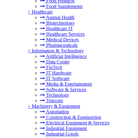
Food Products
Food Supplements
+
Healthcare
Animal Health
Biotechnology
Healthcare IT
Healthcare Services
Medical Devices
Pharmaceuticals
+
Information & Technology
Artificial Intelligence
Data Center
FinTech
IT Hardware
IT Software
Media & Entertainment
Software & Services
Technology
Telecom
+
Machinery & Equipment
Automation
Construction & Engineering
Electrical Equipment & Services
Industrial Equipment
Industrial Goods