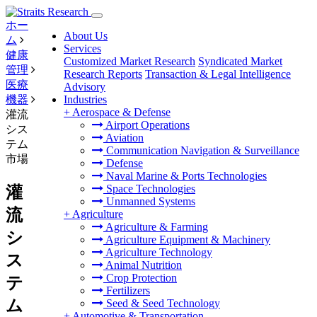
ホー
About Us
ム
Services
健康
Customized Market Research
Syndicated Market
管理
Research Reports
Transaction & Legal Intelligence
医療
Advisory
機器
Industries
+
Aerospace & Defense
灌流
Airport Operations
シス
Aviation
テム
Communication Navigation & Surveillance
市場
Defense
Naval Marine & Ports Technologies
Space Technologies
灌
Unmanned Systems
流
+
Agriculture
Agriculture & Farming
シ
Agriculture Equipment & Machinery
Agriculture Technology
ス
Animal Nutrition
Crop Protection
テ
Fertilizers
ム
Seed & Seed Technology
+
Automotive & Transportation