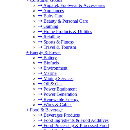
+
Consumer Goods
Apparel, Footwear & Accessories
Appliances
Baby Care
Beauty & Personal Care
Gaming
Home Products & Utilities
Retailing
Sports & Fitness
Travel & Tourism
+
Energy & Power
Battery
Biofuels
Environment
Marine
Mining Services
Oil & Gas
Power Equipment
Power Generation
Renewable Energy
Wires & Cables
+
Food & Beverage
Beverages Products
Food Ingredients & Food Additives
Food Processing & Processed Food