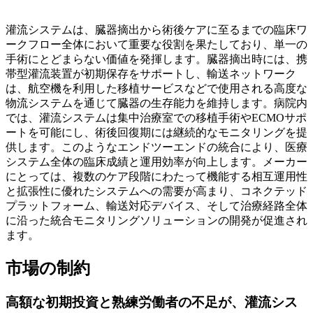
灌流システムは、臓器摘出から術後ケアに至るまでの臨床ワ
ークフロー全体において重要な役割を果たしており、単一の
手術にとどまらない価値を発揮します。臓器摘出時には、携
帯型灌流装置が初期保存をサポートし、輸送ネットワーク
は、航空機を利用した移植サービスなどで使用される高度な
物流システムを通じて臓器の生存能力を維持します。病院内
では、灌流システムは集中治療室での移植手術やECMOサポ
ートを可能にし、術後回復期には継続的なモニタリングを提
供します。このようなエンドツーエンドの統合により、医療
システム全体の臨床成績と運用効率が向上します。メーカー
にとっては、複数のケア段階にわたって機能する相互運用性
と拡張性に優れたシステムへの需要が高まり、コネクテッド
プラットフォーム、輸送対応デバイス、そして治療経路全体
に沿った統合モニタリングソリューションの開発が促進され
ます。
市場の制約
高額な初期投資と熟練労働者の不足が、灌流シス