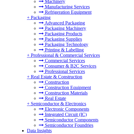
Machinery
Manufacturing Services
Refrigeration Equipment
+
Packaging
Advanced Packaging
Packaging Machinery
Packaging Products
Packaging Supplies
Packaging Technology
Printing & Labelling
+
Professional & Commercial Services
Commercial Services
Consumer & B2C Services
Professional Services
+
Real Estate & Construction
Construction
Construction Equipment
Construction Materials
Real Estate
+
Semiconductor & Electronics
Electronic Components
Integrated Circuit (IC)
Semiconductor Components
Semiconductor Foundries
Data Insights