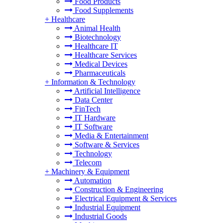
Food Products
Food Supplements
+
Healthcare
Animal Health
Biotechnology
Healthcare IT
Healthcare Services
Medical Devices
Pharmaceuticals
+
Information & Technology
Artificial Intelligence
Data Center
FinTech
IT Hardware
IT Software
Media & Entertainment
Software & Services
Technology
Telecom
+
Machinery & Equipment
Automation
Construction & Engineering
Electrical Equipment & Services
Industrial Equipment
Industrial Goods