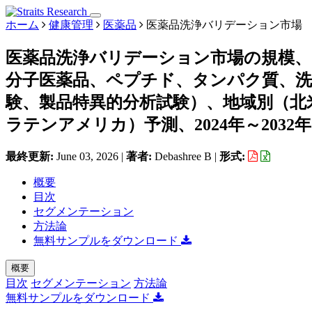
ホーム
健康管理
医薬品
医薬品洗浄バリデーション市場
医薬品洗浄バリデーション市場の規模
分子医薬品、ペプチド、タンパク質、洗
験、製品特異的分析試験）、地域別（北
ラテンアメリカ）予測、2024年～2032年
最終更新:
June 03, 2026
|
著者:
Debashree B
|
形式:
概要
目次
セグメンテーション
方法論
無料サンプルをダウンロード
概要
目次
セグメンテーション
方法論
無料サンプルをダウンロード