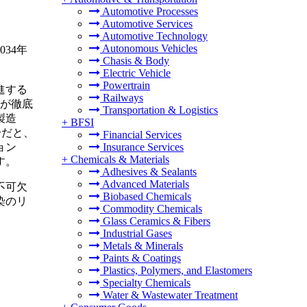
Automotive Processes
Automotive Services
Automotive Technology
Autonomous Vehicles
034年
Chasis & Body
Electric Vehicle
Powertrain
進する
Railways
具が徹底
Transportation & Logistics
製造
+
BFSI
分だと、
Financial Services
ョン
Insurance Services
+
Chemicals & Materials
す。
Adhesives & Sealants
Advanced Materials
不可欠
Biobased Chemicals
染のリ
Commodity Chemicals
Glass Ceramics & Fibers
Industrial Gases
Metals & Minerals
Paints & Coatings
Plastics, Polymers, and Elastomers
Specialty Chemicals
Water & Wastewater Treatment