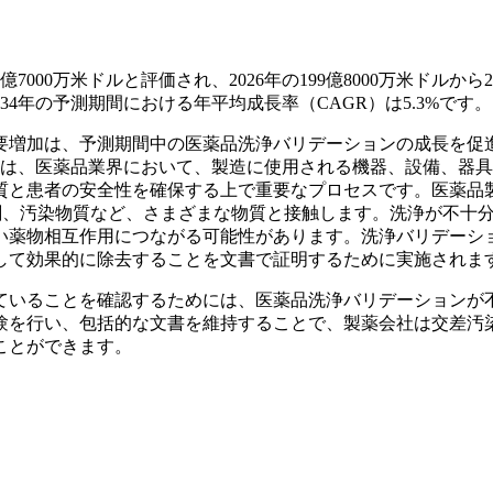
000万米ドルと評価され、2026年の199億8000万米ドルから2
034年の予測期間における年平均成長率（CAGR）は5.3%です。
要増加は、予測期間中の医薬品洗浄バリデーションの成長を促
ンは、医薬品業界において、製造に使用される機器、設備、器
質と患者の安全性を確保する上で重要なプロセスです。医薬品
剤、汚染物質など、さまざまな物質と接触します。洗浄が不十
い薬物相互作用につながる可能性があります。洗浄バリデーシ
して効果的に除去することを文書で証明するために実施されま
ていることを確認するためには、医薬品洗浄バリデーションが
験を行い、包括的な文書を維持することで、製薬会社は交差汚
ことができます。