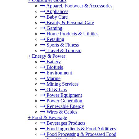
+
Consumer Goods
Apparel, Footwear & Accessories
Appliances
Baby Care
Beauty & Personal Care
Gaming
Home Products & Utilities
Retailing
Sports & Fitness
Travel & Tourism
+
Energy & Power
Battery
Biofuels
Environment
Marine
Mining Services
Oil & Gas
Power Equipment
Power Generation
Renewable Energy
Wires & Cables
+
Food & Beverage
Beverages Products
Food Ingredients & Food Additives
Food Processing & Processed Food