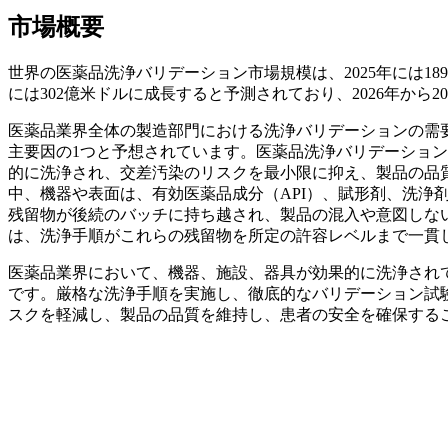
市場概要
世界の医薬品洗浄バリデーション市場規模は、2025年には189億7
には302億米ドルに成長すると予測されており、2026年から2
医薬品業界全体の製造部門における洗浄バリデーションの需
主要因の1つと予想されています。医薬品洗浄バリデーショ
的に洗浄され、交差汚染のリスクを最小限に抑え、製品の品
中、機器や表面は、有効医薬品成分（API）、賦形剤、洗浄
残留物が後続のバッチに持ち越され、製品の混入や意図しな
は、洗浄手順がこれらの残留物を所定の許容レベルまで一貫
医薬品業界において、機器、施設、器具が効果的に洗浄され
です。厳格な洗浄手順を実施し、徹底的なバリデーション試
スクを軽減し、製品の品質を維持し、患者の安全を確保する