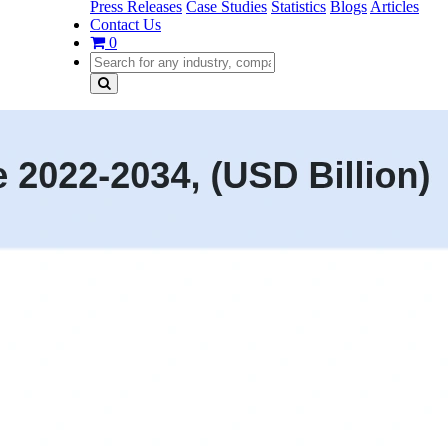
Press Releases
Case Studies
Statistics
Blogs
Articles
Contact Us
0