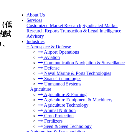
About Us
Services
（低
Customized Market Research
Syndicated Market
Research Reports
Transaction & Legal Intelligence
的試
Advisory
Industries
カ、
+
Aerospace & Defense
Airport Operations
Aviation
Communication Navigation & Surveillance
Defense
Naval Marine & Ports Technologies
Space Technologies
Unmanned Systems
+
Agriculture
Agriculture & Farming
Agriculture Equipment & Machinery
Agriculture Technology
Animal Nutrition
Crop Protection
Fertilizers
Seed & Seed Technology
+
Automotive & Transportation