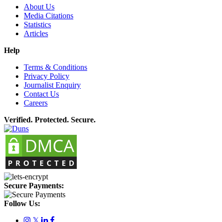
About Us
Media Citations
Statistics
Articles
Help
Terms & Conditions
Privacy Policy
Journalist Enquiry
Contact Us
Careers
Verified. Protected. Secure.
Secure Payments:
Follow Us:
𝕏