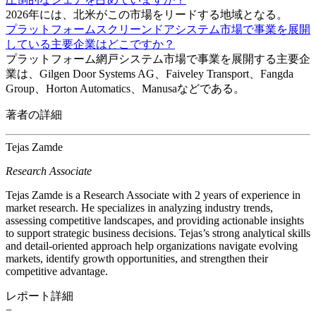
2026年には、北米がこの市場をリードする地域となる。
プラットフォームスクリーンドアシステム市場で事業を展開
している主要企業はどこですか？
プラットフォーム網戸システム市場で事業を展開する主要企
業は、Gilgen Door Systems AG、Faiveley Transport、Fangda
Group、Horton Automatics、Manusaなどである。
著者の詳細
Tejas Zamde
Research Associate
Tejas Zamde is a Research Associate with 2 years of experience in
market research. He specializes in analyzing industry trends,
assessing competitive landscapes, and providing actionable insights
to support strategic business decisions. Tejas’s strong analytical skills
and detail-oriented approach help organizations navigate evolving
markets, identify growth opportunities, and strengthen their
competitive advantage.
レポート詳細
−