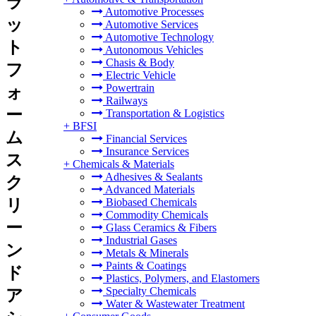
ラ
Automotive Processes
ッ
Automotive Services
Automotive Technology
ト
Autonomous Vehicles
Chasis & Body
フ
Electric Vehicle
Powertrain
ォ
Railways
ー
Transportation & Logistics
+
BFSI
ム
Financial Services
Insurance Services
ス
+
Chemicals & Materials
Adhesives & Sealants
ク
Advanced Materials
リ
Biobased Chemicals
Commodity Chemicals
ー
Glass Ceramics & Fibers
Industrial Gases
ン
Metals & Minerals
Paints & Coatings
ド
Plastics, Polymers, and Elastomers
Specialty Chemicals
ア
Water & Wastewater Treatment