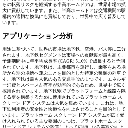
らの転落リスクを軽減する半高ホームドアは、世界市場の拡
大に貢献しています。また、半高ホームドアは交通機関の駅
構内の適切な換気にも貢献しており、世界中で広く普及して
います。
アプリケーション分析
用途に基づいて、世界の市場は地下鉄、空港、バス停に二分
されます。地下鉄セグメントは市場への貢献度が最も高く、
予測期間中に年平均成長率 (CAGR) 5.10% で成長すると予測
されています。地下鉄は、主要都市を運行し、乗客をある場
所から別の場所へ運ぶことを目的とした特定の種類の列車で
す。地下鉄は最も人気のある交通手段の 1 つです。エネルギ
ー消費とスペース占有率が効率的であるため、世界中で広く
採用されています。地下鉄駅でプラットフォームと線路を隔
てる壁を構築するために使用されているプラ​​ットホーム ス
クリーン ドア システムは人気を集めています。これは、地
下鉄利用者の安全性と快適性を向上させることを目的として
います。プラットホーム スクリーン ドア システムが広く受
け入れられている主な要因の 1 つは、プラットホーム スク
リーン ドア システムの設置によって可能になる美観の向上