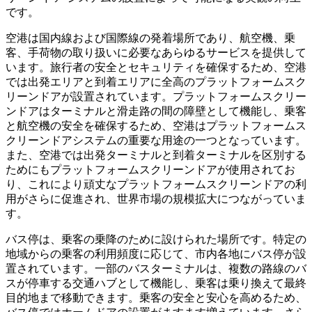
です。
空港は国内線および国際線の発着場所であり、航空機、乗
客、手荷物の取り扱いに必要なあらゆるサービスを提供して
います。旅行者の安全とセキュリティを確保するため、空港
では出発エリアと到着エリアに全高のプラットフォームスク
リーンドアが設置されています。プラットフォームスクリー
ンドアはターミナルと滑走路の間の障壁として機能し、乗客
と航空機の安全を確保するため、空港はプラットフォームス
クリーンドアシステムの重要な用途の一つとなっています。
また、空港では出発ターミナルと到着ターミナルを区別する
ためにもプラットフォームスクリーンドアが使用されてお
り、これにより頑丈なプラットフォームスクリーンドアの利
用がさらに促進され、世界市場の規模拡大につながっていま
す。
バス停は、乗客の乗降のために設けられた場所です。特定の
地域からの乗客の利用頻度に応じて、市内各地にバス停が設
置されています。一部のバスターミナルは、複数の路線のバ
スが停車する交通ハブとして機能し、乗客は乗り換えて最終
目的地まで移動できます。乗客の安全と安心を高めるため、