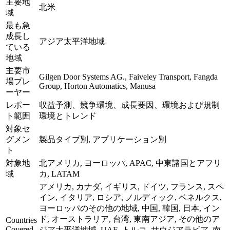
主要地
北米
域
最も急
成長し
アジア太平洋地域
ている
地域
主要市
Gilgen Door Systems AG., Faiveley Transport, Fangda
場プレ
Group, Horton Automatics, Manusa
ーヤー
レポー
収益予測、競争環境、成長要因、環境および規制
ト範囲
環境とトレンド
対象セ
グメン
製品タイプ別, アプリケーション別
ト
対象地
北アメリカ, ヨーロッパ, APAC, 中東諸国とアフリ
域
カ, LATAM
アメリカ, カナダ, イギリス, ドイツ, フランス, スペ
イン, イタリア, ロシア, ノルディック, ベネルクス,
ヨーロッパのその他の地域, 中国, 韓国, 日本, イン
ド, オーストラリア, 台湾, 東南アジア, その他のア
Countries
Covered
ジア太平洋地域, UAE, トルコ, サウジアラビア, 南