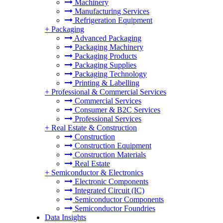
Machinery
Manufacturing Services
Refrigeration Equipment
+
Packaging
Advanced Packaging
Packaging Machinery
Packaging Products
Packaging Supplies
Packaging Technology
Printing & Labelling
+
Professional & Commercial Services
Commercial Services
Consumer & B2C Services
Professional Services
+
Real Estate & Construction
Construction
Construction Equipment
Construction Materials
Real Estate
+
Semiconductor & Electronics
Electronic Components
Integrated Circuit (IC)
Semiconductor Components
Semiconductor Foundries
Data Insights