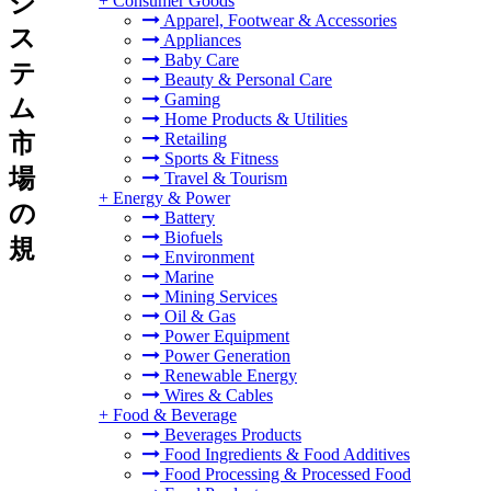
シ
+
Consumer Goods
Apparel, Footwear & Accessories
ス
Appliances
Baby Care
テ
Beauty & Personal Care
Gaming
ム
Home Products & Utilities
市
Retailing
Sports & Fitness
場
Travel & Tourism
+
Energy & Power
の
Battery
Biofuels
規
Environment
Marine
Mining Services
Oil & Gas
Power Equipment
Power Generation
Renewable Energy
Wires & Cables
+
Food & Beverage
Beverages Products
Food Ingredients & Food Additives
Food Processing & Processed Food