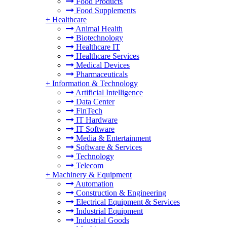
Food Products
Food Supplements
+
Healthcare
Animal Health
Biotechnology
Healthcare IT
Healthcare Services
Medical Devices
Pharmaceuticals
+
Information & Technology
Artificial Intelligence
Data Center
FinTech
IT Hardware
IT Software
Media & Entertainment
Software & Services
Technology
Telecom
+
Machinery & Equipment
Automation
Construction & Engineering
Electrical Equipment & Services
Industrial Equipment
Industrial Goods