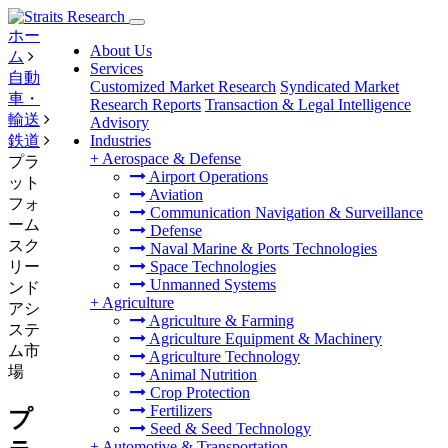
ホー
About Us
ム
Services
自動
Customized Market Research
Syndicated Market
車・
Research Reports
Transaction & Legal Intelligence
輸送
Advisory
鉄道
Industries
+
Aerospace & Defense
プラ
Airport Operations
ット
Aviation
フォ
Communication Navigation & Surveillance
ーム
Defense
スク
Naval Marine & Ports Technologies
リー
Space Technologies
Unmanned Systems
ンド
+
Agriculture
アシ
Agriculture & Farming
ステ
Agriculture Equipment & Machinery
ム市
Agriculture Technology
場
Animal Nutrition
Crop Protection
Fertilizers
プ
Seed & Seed Technology
+
Automotive & Transportation