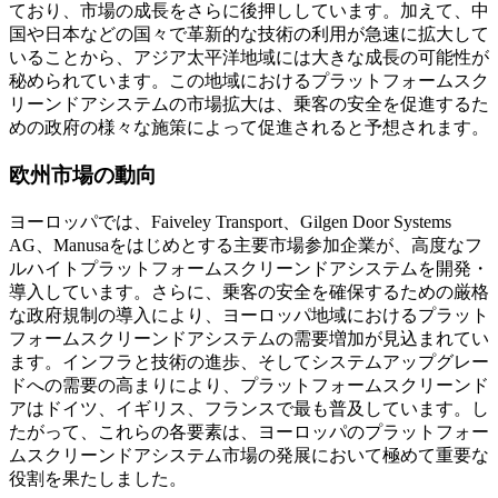
ており、市場の成長をさらに後押ししています。加えて、中
国や日本などの国々で革新的な技術の利用が急速に拡大して
いることから、アジア太平洋地域には大きな成長の可能性が
秘められています。この地域におけるプラットフォームスク
リーンドアシステムの市場拡大は、乗客の安全を促進するた
めの政府の様々な施策によって促進されると予想されます。
欧州市場の動向
ヨーロッパでは、Faiveley Transport、Gilgen Door Systems
AG、Manusaをはじめとする主要市場参加企業が、高度なフ
ルハイトプラットフォームスクリーンドアシステムを開発・
導入しています。さらに、乗客の安全を確保するための厳格
な政府規制の導入により、ヨーロッパ地域におけるプラット
フォームスクリーンドアシステムの需要増加が見込まれてい
ます。インフラと技術の進歩、そしてシステムアップグレー
ドへの需要の高まりにより、プラットフォームスクリーンド
アはドイツ、イギリス、フランスで最も普及しています。し
たがって、これらの各要素は、ヨーロッパのプラットフォー
ムスクリーンドアシステム市場の発展において極めて重要な
役割を果たしました。