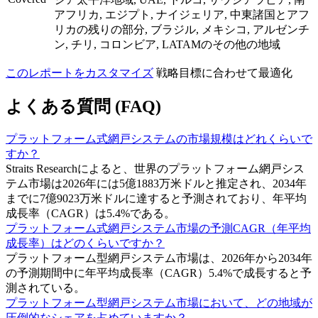
アフリカ, エジプト, ナイジェリア, 中東諸国とアフ
リカの残りの部分, ブラジル, メキシコ, アルゼンチ
ン, チリ, コロンビア, LATAMのその他の地域
このレポートをカスタマイズ
戦略目標に合わせて最適化
よくある質問 (FAQ)
プラットフォーム式網戸システムの市場規模はどれくらいで
すか？
Straits Researchによると、世界のプラットフォーム網戸シス
テム市場は2026年には5億1883万米ドルと推定され、2034年
までに7億9023万米ドルに達すると予測されており、年平均
成長率（CAGR）は5.4%である。
プラットフォーム式網戸システム市場の予測CAGR（年平均
成長率）はどのくらいですか？
プラットフォーム型網戸システム市場は、2026年から2034年
の予測期間中に年平均成長率（CAGR）5.4%で成長すると予
測されている。
プラットフォーム型網戸システム市場において、どの地域が
圧倒的なシェアを占めていますか？