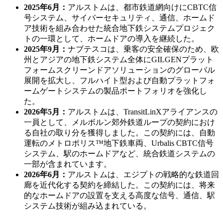
2025年6月：
アルストムは、都市鉄道網向けにCBTC信
号システム、サイバーセキュリティ、通信、ホームド
ア技術を組み合わせた統合地下鉄システムプロジェク
トの一環として、ホームドアの導入を継続した。
2025年9月：
ナブテスコは、乗客の安全確保のため、欧
州とアジアの地下鉄システム全体にGILGENプラット
フォームスクリーンドアソリューションのグローバル
展開を拡大し、フルハイト型および自動プラットフォ
ームゲートシステムの製品ポートフォリオを強化し
た。
2026年5月：
アルストムは、TransitLinXアライアンスの
一員として、メルボルン郊外鉄道ループの契約におけ
る自社の取り分を獲得しました。この契約には、自動
運転のメトロポリス™地下鉄車両、Urbalis CBTC信号
システム、駅のホームドアなど、統合鉄道システムの
一部が含まれています。
2026年6月：
アルストムは、エジプトの戦略的な鉄道回
廊を近代化する契約を締結した。この契約には、将来
的なホームドアの設置を支える高度な信号、通信、駅
システム技術が組み込まれている。