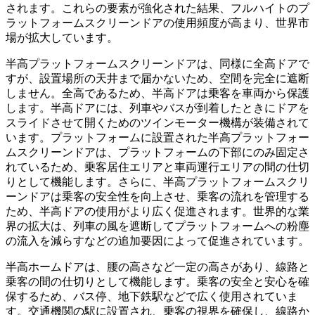
されます。これらの要素が強化された結果、フルハイトのプ
ラットフォームスクリーンドアの使用頻度が高まり、世界市
場が拡大しています。
半高プラットフォームスクリーンドアは、同様に全高ドアで
すが、設置場所の天井まで届かないため、空間を完全に遮断
しません。全高であるため、半高ドアは乗客を車両から保護
します。半高ドアには、列車やバスが到着したときにドアを
スライドさせて開くためのツインモーター機構が装備されて
います。プラットフォームに設置された半高プラットフォー
ムスクリーンドアは、プラットフォームの下部にのみ固定さ
れているため、乗客居住エリアと車両運行エリアの間の仕切
りとして機能します。さらに、半高プラットフォームスクリ
ーンドアは乗客の安全性を向上させ、乗客の流れを管理する
ため、半高ドアの使用がより広く促進されます。世界的な業
界の拡大は、列車の風を遮断してプラットフォームへの粉塵
の流入を減らすなどの追加要因によって促進されています。
半高ホームドアは、腰の高さなど一定の高さがあり、線路と
乗客の間の仕切りとして機能します。乗客の安全と安心を確
保するため、バス停、地下鉄駅などで広く使用されていま
す。交通機関の駅に設置され、乗客の視界を確保し、線路か