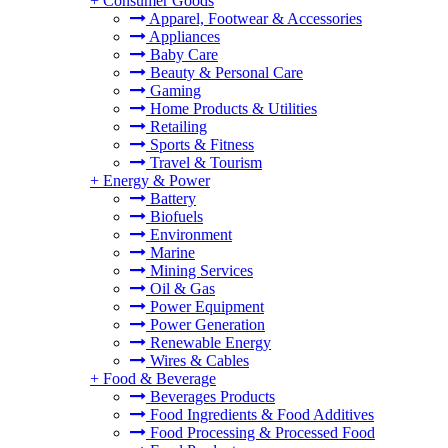
+
Consumer Goods
Apparel, Footwear & Accessories
Appliances
Baby Care
Beauty & Personal Care
Gaming
Home Products & Utilities
Retailing
Sports & Fitness
Travel & Tourism
+
Energy & Power
Battery
Biofuels
Environment
Marine
Mining Services
Oil & Gas
Power Equipment
Power Generation
Renewable Energy
Wires & Cables
+
Food & Beverage
Beverages Products
Food Ingredients & Food Additives
Food Processing & Processed Food