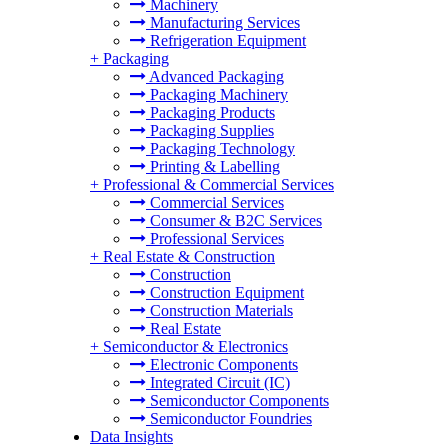
Machinery
Manufacturing Services
Refrigeration Equipment
+
Packaging
Advanced Packaging
Packaging Machinery
Packaging Products
Packaging Supplies
Packaging Technology
Printing & Labelling
+
Professional & Commercial Services
Commercial Services
Consumer & B2C Services
Professional Services
+
Real Estate & Construction
Construction
Construction Equipment
Construction Materials
Real Estate
+
Semiconductor & Electronics
Electronic Components
Integrated Circuit (IC)
Semiconductor Components
Semiconductor Foundries
Data Insights