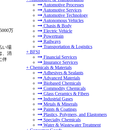
Automotive Processes
Automotive Services
Automotive Technology
Autonomous Vehicles
Chasis & Body
000万
Electric Vehicle
Powertrain
Railways
Transportation & Logistics
払い場
+
BFSI
は、消
Financial Services
に伴
Insurance Services
+
Chemicals & Materials
Adhesives & Sealants
Advanced Materials
Biobased Chemicals
Commodity Chemicals
Glass Ceramics & Fibers
Industrial Gases
Metals & Minerals
Paints & Coatings
Plastics, Polymers, and Elastomers
Specialty Chemicals
Water & Wastewater Treatment