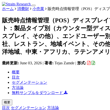
ホーム
消費財
小売業
販売時点情報管理（POS）ディス
販売時点情報管理（POS）ディスプレ
ト：製品タイプ別（カウンター型ディ
スプレイ、その他）、エンドユーザー別
社、レストラン、地域イベント、その
洋地域、中東・アフリカ、ラテンアメリカ）
最終更新:
June 03, 2026
|
著者:
Tejas Zamde
|
形式:
概要
目次
セグメンテーション
方法論
無料サンプルをダウンロード
概要
目次
セグメンテーション
方法論