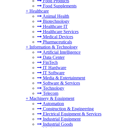
Food Products
Food Supplements
+
Healthcare
Animal Health
Biotechnology
Healthcare IT
Healthcare Services
Medical Devices
Pharmaceuticals
+
Information & Technology
Artificial Intelligence
Data Center
FinTech
IT Hardware
IT Software
Media & Entertainment
Software & Services
Technology
Telecom
+
Machinery & Equipment
Automation
Construction & Engineering
Electrical Equipment & Services
Industrial Equipment
Industrial Goods