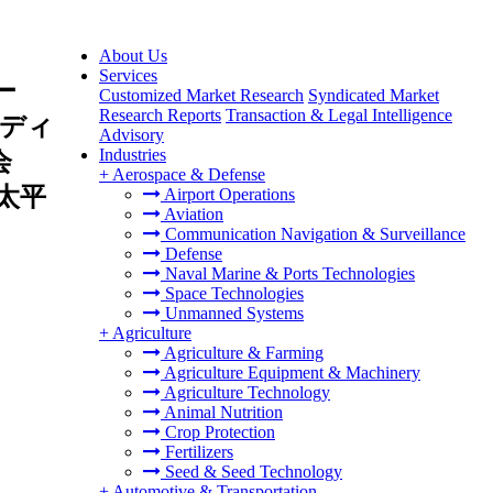
About Us
Services
ー
Customized Market Research
Syndicated Market
Research Reports
Transaction & Legal Intelligence
ディ
Advisory
Industries
会
+
Aerospace & Defense
太平
Airport Operations
Aviation
Communication Navigation & Surveillance
Defense
Naval Marine & Ports Technologies
Space Technologies
Unmanned Systems
+
Agriculture
Agriculture & Farming
Agriculture Equipment & Machinery
Agriculture Technology
Animal Nutrition
Crop Protection
Fertilizers
Seed & Seed Technology
+
Automotive & Transportation