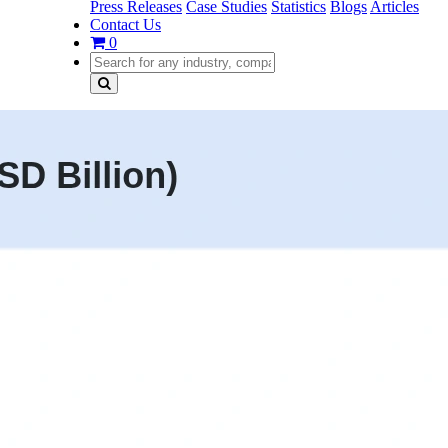
Press Releases
Case Studies
Statistics
Blogs
Articles
Contact Us
0