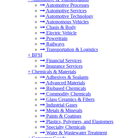
Automotive Processes
Automotive Services
Automotive Technology
Autonomous Vehicles
Chasis & Body
Electric Vehicle
Powertrain
Railways
Transportation & Logistics
+
BFSI
Financial Services
Insurance Services
+
Chemicals & Materials
Adhesives & Sealants
Advanced Materials
Biobased Chemicals
Commodity Chemicals
Glass Ceramics & Fibers
Industrial Gases
Metals & Minerals
Paints & Coatings
Plastics, Polymers, and Elastomers
Specialty Chemicals
Water & Wastewater Treatment