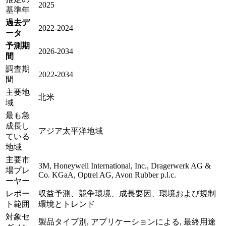
2025
基準年
過去デ
2022-2024
ータ
予測期
2026-2034
間
調査期
2022-2034
間
主要地
北米
域
最も急
成長し
アジア太平洋地域
ている
地域
主要市
3M, Honeywell International, Inc., Dragerwerk AG &
場プレ
Co. KGaA, Optrel AG, Avon Rubber p.l.c.
ーヤー
レポー
収益予測、競争環境、成長要因、環境および規制
ト範囲
環境とトレンド
対象セ
製品タイプ別, アプリケーションによる, 最終用途