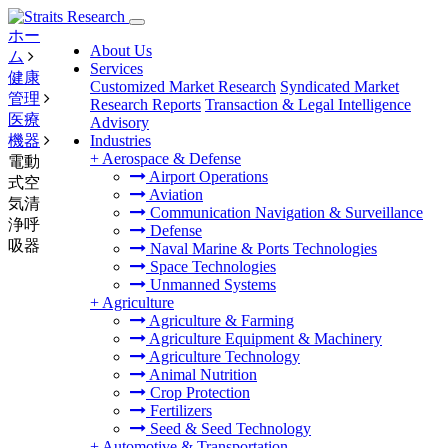
ホー
About Us
ム
Services
健康
Customized Market Research
Syndicated Market
管理
Research Reports
Transaction & Legal Intelligence
医療
Advisory
機器
Industries
+
Aerospace & Defense
電動
Airport Operations
式空
Aviation
気清
Communication Navigation & Surveillance
浄呼
Defense
吸器
Naval Marine & Ports Technologies
Space Technologies
Unmanned Systems
+
Agriculture
Agriculture & Farming
Agriculture Equipment & Machinery
Agriculture Technology
Animal Nutrition
Crop Protection
Fertilizers
Seed & Seed Technology
+
Automotive & Transportation