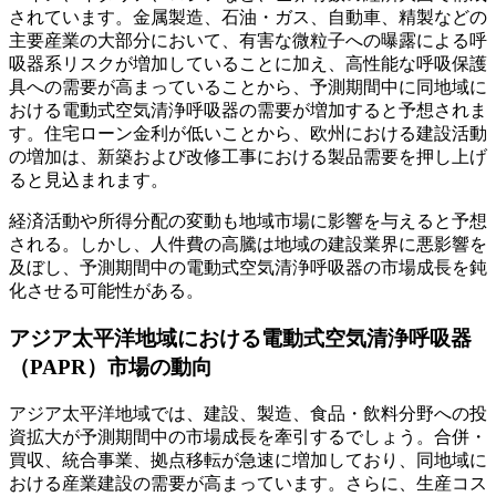
されています。金属製造、石油・ガス、自動車、精製などの
主要産業の大部分において、有害な微粒子への曝露による呼
吸器系リスクが増加していることに加え、高性能な呼吸保護
具への需要が高まっていることから、予測期間中に同地域に
おける電動式空気清浄呼吸器の需要が増加すると予想されま
す。住宅ローン金利が低いことから、欧州における建設活動
の増加は、新築および改修工事における製品需要を押し上げ
ると見込まれます。
経済活動や所得分配の変動も地域市場に影響を与えると予想
される。しかし、人件費の高騰は地域の建設業界に悪影響を
及ぼし、予測期間中の電動式空気清浄呼吸器の市場成長を鈍
化させる可能性がある。
アジア太平洋地域における電動式空気清浄呼吸器
（PAPR）市場の動向
アジア太平洋地域では、建設、製造、食品・飲料分野への投
資拡大が予測期間中の市場成長を牽引するでしょう。合併・
買収、統合事業、拠点移転が急速に増加しており、同地域に
おける産業建設の需要が高まっています。さらに、生産コス