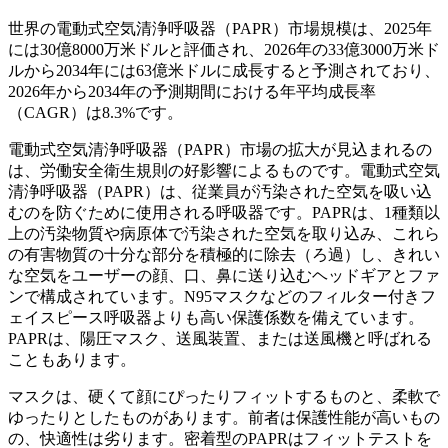
世界の電動式空気清浄呼吸器（PAPR）市場規模は、2025年
には30億8000万米ドルと評価され、2026年の33億3000万米ド
ルから2034年には63億米ドルに成長すると予測されており、
2026年から2034年の予測期間における年平均成長率
（CAGR）は8.3%です。
電動式空気清浄呼吸器（PAPR）市場の拡大が見込まれるの
は、労働安全衛生規則の好影響によるものです。電動式空気
清浄呼吸器（PAPR）は、従業員が汚染された空気を吸い込
むのを防ぐために使用される呼吸器です。PAPRは、1種類以
上の汚染物質や病原体で汚染された空気を取り込み、これら
の有害物質の十分な部分を積極的に除去（ろ過）し、きれい
な空気をユーザーの顔、口、鼻に送り込むヘッドギアとファ
ンで構成されています。N95マスクなどのフィルター付きフ
ェイスピース呼吸器よりも高い保護係数を備えています。
PAPRは、陽圧マスク、送風装置、または送風機と呼ばれる
こともあります。
マスクは、硬くて顔にぴったりフィットするものと、柔軟で
ゆったりとしたものがあります。前者は保護性能が高いもの
の、快適性は劣ります。密着型のPAPRはフィットテストを