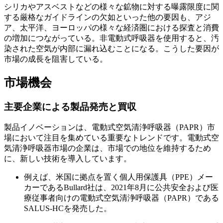
シリカやアスベストなどの様々な鉱物に対する曝露限度に関
する厳格なガイドラインの欠如といった他の要因も、アジ
ア、太平洋、ヨーロッパの様々な経済圏における探査と消費
の増加につながっている。非電動式呼吸器を使用すると、汚
染された空気が内部に漏れ込むことになる。こうした要因が
市場の成長を阻害している。
市場機会
主要企業による製品発売と買収
製品イノベーションは、電動式空気清浄呼吸器（PAPR）市
場において注目を集めている重要なトレンドです。電動式空
気清浄呼吸器市場の企業は、市場での地位を維持するため
に、新しい技術を導入しています。
例えば、米国に拠点を置く個人用保護具（PPE）メー
カーであるBullard社は、2021年8月に公共安全および医
療従事者向けの電動式空気清浄呼吸器（PAPR）である
SALUS-HCを発売した。