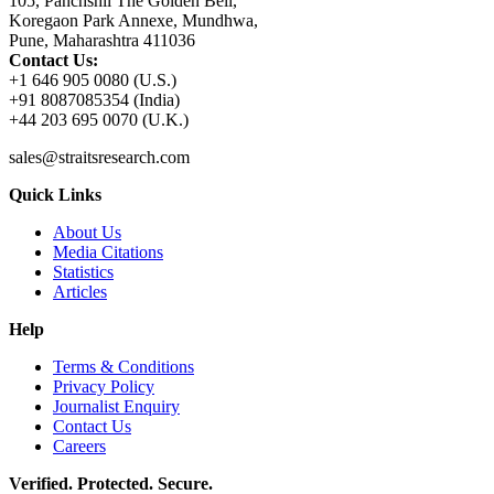
105, Panchshil The Golden Bell,
Koregaon Park Annexe, Mundhwa,
Pune, Maharashtra 411036
Contact Us:
+1 646 905 0080 (U.S.)
+91 8087085354 (India)
+44 203 695 0070 (U.K.)
sales@straitsresearch.com
Quick Links
About Us
Media Citations
Statistics
Articles
Help
Terms & Conditions
Privacy Policy
Journalist Enquiry
Contact Us
Careers
Verified. Protected. Secure.