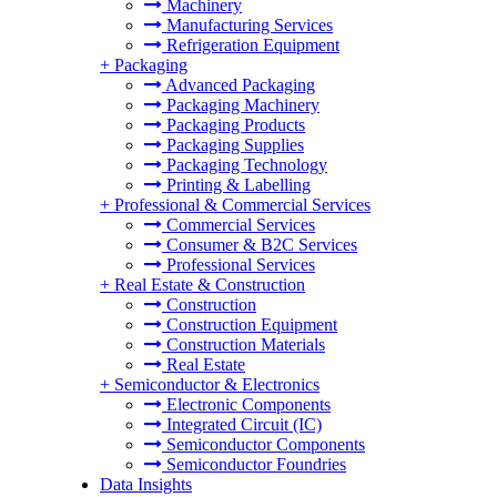
Machinery
Manufacturing Services
Refrigeration Equipment
+
Packaging
Advanced Packaging
Packaging Machinery
Packaging Products
Packaging Supplies
Packaging Technology
Printing & Labelling
+
Professional & Commercial Services
Commercial Services
Consumer & B2C Services
Professional Services
+
Real Estate & Construction
Construction
Construction Equipment
Construction Materials
Real Estate
+
Semiconductor & Electronics
Electronic Components
Integrated Circuit (IC)
Semiconductor Components
Semiconductor Foundries
Data Insights