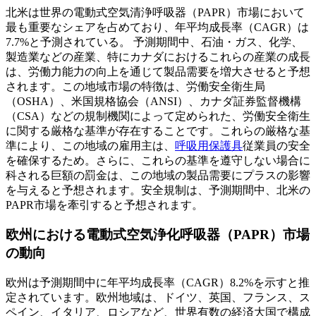
北米は世界の電動式空気清浄呼吸器（PAPR）市場において
最も重要なシェアを占めており、年平均成長率（CAGR）は
7.7%と予測されている。
予測期間中、石油・ガス、化学、
製造業などの産業、特にカナダにおけるこれらの産業の成長
は、労働力能力の向上を通じて製品需要を増大させると予想
されます。この地域市場の特徴は、労働安全衛生局
（OSHA）、米国規格協会（ANSI）、カナダ証券監督機構
（CSA）などの規制機関によって定められた、労働安全衛生
に関する厳格な基準が存在することです。これらの厳格な基
準により、この地域の雇用主は、
呼吸用保護具
従業員の安全
を確保するため。さらに、これらの基準を遵守しない場合に
科される巨額の罰金は、この地域の製品需要にプラスの影響
を与えると予想されます。安全規制は、予測期間中、北米の
PAPR市場を牽引すると予想されます。
欧州における電動式空気浄化呼吸器（PAPR）市場
の動向
欧州は予測期間中に年平均成長率（CAGR）8.2%を示すと推
定されています。欧州地域は、ドイツ、英国、フランス、ス
ペイン、イタリア、ロシアなど、世界有数の経済大国で構成