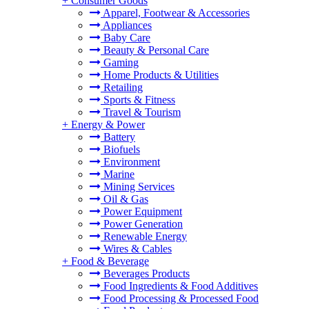
+
Consumer Goods
Apparel, Footwear & Accessories
Appliances
Baby Care
Beauty & Personal Care
Gaming
Home Products & Utilities
Retailing
Sports & Fitness
Travel & Tourism
+
Energy & Power
Battery
Biofuels
Environment
Marine
Mining Services
Oil & Gas
Power Equipment
Power Generation
Renewable Energy
Wires & Cables
+
Food & Beverage
Beverages Products
Food Ingredients & Food Additives
Food Processing & Processed Food