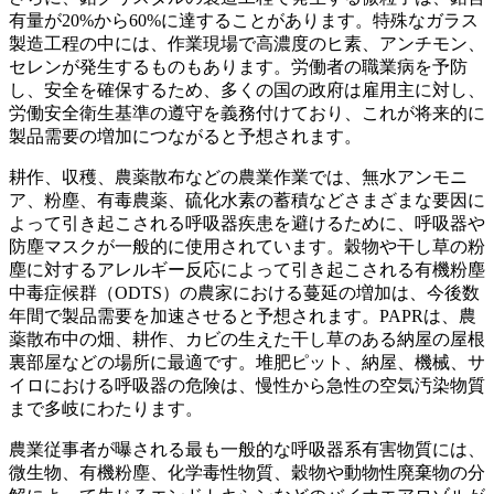
有量が20%から60%に達することがあります。特殊なガラス
製造工程の中には、作業現場で高濃度のヒ素、アンチモン、
セレンが発生するものもあります。労働者の職業病を予防
し、安全を確保するため、多くの国の政府は雇用主に対し、
労働安全衛生基準の遵守を義務付けており、これが将来的に
製品需要の増加につながると予想されます。
耕作、収穫、農薬散布などの農業作業では、無水アンモニ
ア、粉塵、有毒農薬、硫化水素の蓄積などさまざまな要因に
よって引き起こされる呼吸器疾患を避けるために、呼吸器や
防塵マスクが一般的に使用されています。穀物や干し草の粉
塵に対するアレルギー反応によって引き起こされる有機粉塵
中毒症候群（ODTS）の農家における蔓延の増加は、今後数
年間で製品需要を加速させると予想されます。PAPRは、農
薬散布中の畑、耕作、カビの生えた干し草のある納屋の屋根
裏部屋などの場所に最適です。堆肥ピット、納屋、機械、サ
イロにおける呼吸器の危険は、慢性から急性の空気汚染物質
まで多岐にわたります。
農業従事者が曝される最も一般的な呼吸器系有害物質には、
微生物、有機粉塵、化学毒性物質、穀物や動物性廃棄物の分