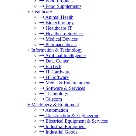
Food Products
Food Supplements
+
Healthcare
Animal Health
Biotechnology
Healthcare IT
Healthcare Services
Medical Devices
Pharmaceuticals
+
Information & Technology
Artificial Intelligence
Data Center
FinTech
IT Hardware
IT Software
Media & Entertainment
Software & Services
Technology
Telecom
+
Machinery & Equipment
Automation
Construction & Engineering
Electrical Equipment & Services
Industrial Equipment
Industrial Goods