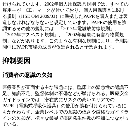
付けられています。2002年個人用保護具規則では、すべての
雇用主が「CE」マークが付いており、個人用保護具に関す
る規則（HSE OM 2009/03）に準拠したPAPRを購入または製
造しなければならないと規定しています。PAPRの使用を強
調するその他の規制には、「2017年電離放射線規則」、
「2012年アスベスト規制」、「2002年健康に有害な物質規
制」などがあります。このような有利な規制により、予測期
間中にPAPR市場の成長が促進されると予想されます。
抑制要因
消費者の意識の欠如
医療業界が直面する主な課題には、臨床上の緊急性の認識不
足、知識不足、監督体制の不備などが挙げられる。医療安全
ガイドラインでは、潜在的にリスクの高いエリアでの
PAPR（電動式呼吸保護具）の使用が義務付けられているに
もかかわらず、企業レベルでの意識の低さや厳格なガイドラ
インの欠如が、様々な業界で疾病発生件数の増加につながっ
ている。