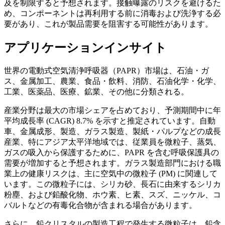
及を制限すると予想されます。接触曝露のリスクを避けるた
め、コンポーネントは再利用する前に消毒および洗浄する必
要があり、これが製品需要を阻害する可能性があります。
アプリケーションインサイト
世界の電動式空気清浄呼吸器（PAPR）市場は、石油・ガ
ス、金属加工、農業、食品・飲料、消防、石油化学・化学、
工業、医薬品、医療、鉱業、その他に分類される。
産業分野は最大の市場シェアを占めており、予測期間中に年
平均成長率 (CAGR) 8.7% を示すと推定されています。自動
車、金属成形、製造、ガラス製造、製紙・パルプなどの成長
産業、特にアジア太平洋地域では、従業員を微粒子、蒸気、
ガスの吸入から保護するために、PAPR を含む呼吸保護具の
需要が増加すると予想されます。ガラス製造部門における職
業上の健康リスクは、主に空気中の微粒子 (PM) に関連して
います。この微粒子には、シリカ砂、長石に由来するシリカ
粉塵、および鉛酸化物、ホウ素、ヒ素、スズ、ニッケル、コ
バルトなどの有毒化合物が含まれる場合があります。
さらに、鉛クリスタルの製造工程で発生する微粒子は、鉛含