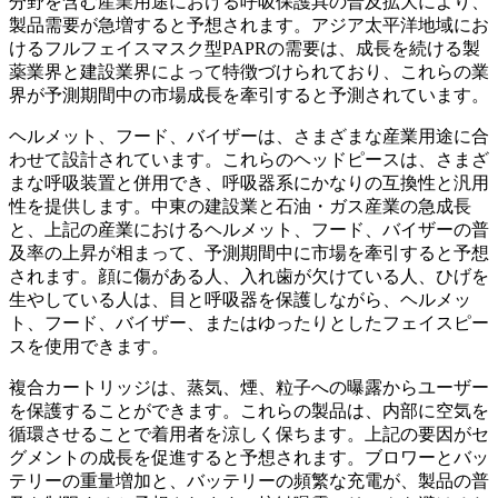
分野を含む産業用途における呼吸保護具の普及拡大により、
製品需要が急増すると予想されます。アジア太平洋地域にお
けるフルフェイスマスク型PAPRの需要は、成長を続ける製
薬業界と建設業界によって特徴づけられており、これらの業
界が予測期間中の市場成長を牽引すると予測されています。
ヘルメット、フード、バイザーは、さまざまな産業用途に合
わせて設計されています。これらのヘッドピースは、さまざ
まな呼吸装置と併用でき、呼吸器系にかなりの互換性と汎用
性を提供します。中東の建設業と石油・ガス産業の急成長
と、上記の産業におけるヘルメット、フード、バイザーの普
及率の上昇が相まって、予測期間中に市場を牽引すると予想
されます。顔に傷がある人、入れ歯が欠けている人、ひげを
生やしている人は、目と呼吸器を保護しながら、ヘルメッ
ト、フード、バイザー、またはゆったりとしたフェイスピー
スを使用できます。
複合カートリッジは、蒸気、煙、粒子への曝露からユーザー
を保護することができます。これらの製品は、内部に空気を
循環させることで着用者を涼しく保ちます。上記の要因がセ
グメントの成長を促進すると予想されます。ブロワーとバッ
テリーの重量増加と、バッテリーの頻繁な充電が、製品の普