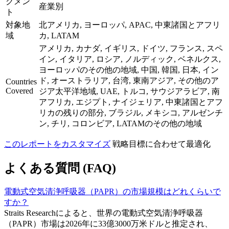
グメン
産業別
ト
対象地
北アメリカ, ヨーロッパ, APAC, 中東諸国とアフリ
域
カ, LATAM
アメリカ, カナダ, イギリス, ドイツ, フランス, スペ
イン, イタリア, ロシア, ノルディック, ベネルクス,
ヨーロッパのその他の地域, 中国, 韓国, 日本, イン
ド, オーストラリア, 台湾, 東南アジア, その他のア
Countries
Covered
ジア太平洋地域, UAE, トルコ, サウジアラビア, 南
アフリカ, エジプト, ナイジェリア, 中東諸国とアフ
リカの残りの部分, ブラジル, メキシコ, アルゼンチ
ン, チリ, コロンビア, LATAMのその他の地域
このレポートをカスタマイズ
戦略目標に合わせて最適化
よくある質問 (FAQ)
電動式空気清浄呼吸器（PAPR）の市場規模はどれくらいで
すか？
Straits Researchによると、世界の電動式空気清浄呼吸器
（PAPR）市場は2026年に33億3000万米ドルと推定され、