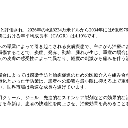
評価され、2026年の4億8234万米ドルから2034年には6億697
間における年平均成長率（CAGR）は4.19%です。
への曝露によって引き起こされる皮膚疾患で、主にがん治療に
損傷することで、炎症、発赤、剥離、腫れが生じ、重症の場合
人の皮膚の感受性によって異なり、軽度の刺激から痛みを伴う
場合によっては感染予防と治癒促進のための医療介入を組み合
適化といった予防策は、患者への影響を最小限に抑える上で重
い、世界市場は急速な成長を遂げています。
用クリーム、ジェル、先進的なスキンケア製剤などの効果的な
ける革新は、患者の快適性を向上させ、治療効果を高めること