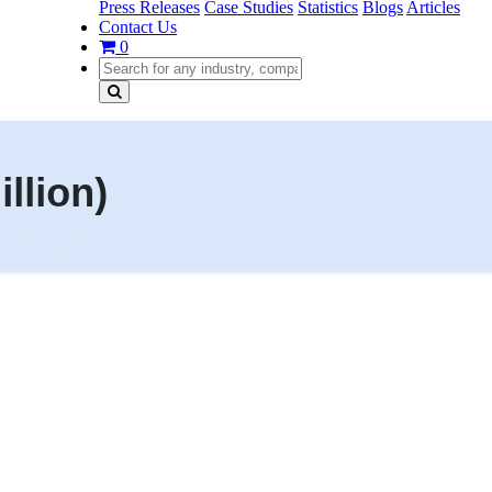
Press Releases
Case Studies
Statistics
Blogs
Articles
Contact Us
0