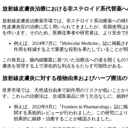
放射線皮膚炎治療における非ステロイド系代替薬へ
放射線皮膚炎治療薬市場では、非ステロイド系治療薬への移
性皮膚炎症の治療に広く用いられてきましたが、長期使用は
を伴います。そのため、医療従事者や研究者は、より安全で
例えば、2024年7月に『Molecular Medicin
作用を軽減する上で重要な役割を果たしていることが明
この発見は、腸内細菌叢に基づいた治療法への道を開くもの
膚炎を管理する上で潜在的な利点をもたらす可能性がある。
放射線皮膚炎に対する植物由来およびハーブ療法の
世界市場では、天然成分由来で副作用のリスクが低いことか
す。これらの治療法は、合成医薬品に伴う欠点なしに、鎮静
例えば、2022年9月に『Frontiers in Pharma
関する系統的レビューが行われました。この研究により
効果的に鎮静・治癒することが確認されました。