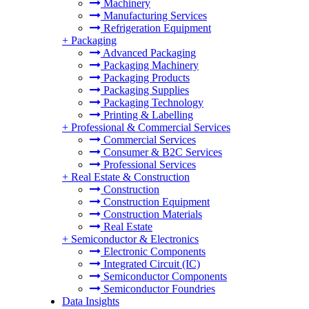
Machinery
Manufacturing Services
Refrigeration Equipment
+
Packaging
Advanced Packaging
Packaging Machinery
Packaging Products
Packaging Supplies
Packaging Technology
Printing & Labelling
+
Professional & Commercial Services
Commercial Services
Consumer & B2C Services
Professional Services
+
Real Estate & Construction
Construction
Construction Equipment
Construction Materials
Real Estate
+
Semiconductor & Electronics
Electronic Components
Integrated Circuit (IC)
Semiconductor Components
Semiconductor Foundries
Data Insights