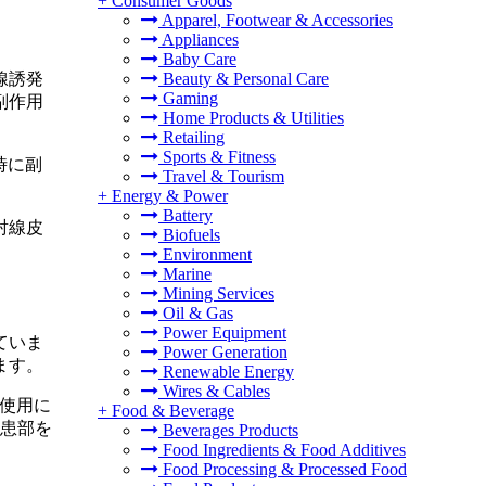
+
Consumer Goods
Apparel, Footwear & Accessories
Appliances
Baby Care
Beauty & Personal Care
線誘発
Gaming
副作用
Home Products & Utilities
Retailing
Sports & Fitness
時に副
Travel & Tourism
+
Energy & Power
Battery
射線皮
Biofuels
Environment
Marine
Mining Services
Oil & Gas
Power Equipment
ていま
Power Generation
ます。
Renewable Energy
Wires & Cables
の使用に
+
Food & Beverage
患部を
Beverages Products
Food Ingredients & Food Additives
Food Processing & Processed Food