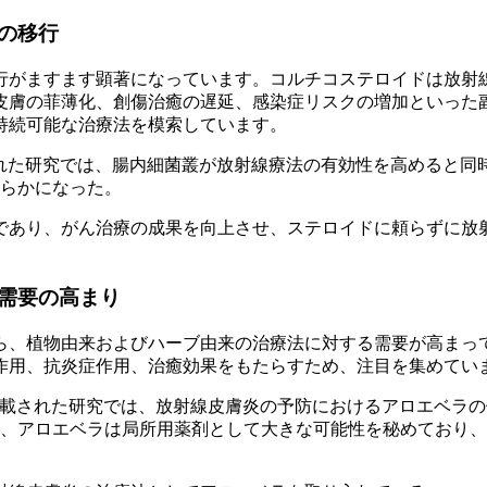
の移行
行がますます顕著になっています。コルチコステロイドは放射
皮膚の菲薄化、創傷治癒の遅延、感染症リスクの増加といった
持続可能な治療法を模索しています。
e』誌に掲載された研究では、腸内細菌叢が放射線療法の有効性を高めると同
らかになった。
であり、がん治療の成果を向上させ、ステロイドに頼らずに放
需要の高まり
ら、植物由来およびハーブ由来の治療法に対する需要が高まっ
作用、抗炎症作用、治癒効果をもたらすため、注目を集めてい
cology』誌に掲載された研究では、放射線皮膚炎の予防におけるアロエベラ
、アロエベラは局所用薬剤として大きな可能性を秘めており、