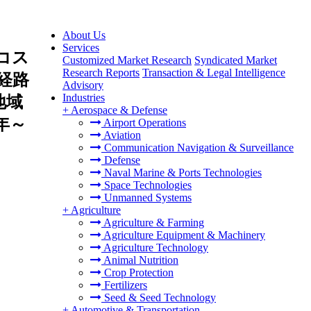
About Us
Services
コス
Customized Market Research
Syndicated Market
Research Reports
Transaction & Legal Intelligence
経路
Advisory
Industries
地域
+
Aerospace & Defense
年～
Airport Operations
Aviation
Communication Navigation & Surveillance
Defense
Naval Marine & Ports Technologies
Space Technologies
Unmanned Systems
+
Agriculture
Agriculture & Farming
Agriculture Equipment & Machinery
Agriculture Technology
Animal Nutrition
Crop Protection
Fertilizers
Seed & Seed Technology
+
Automotive & Transportation