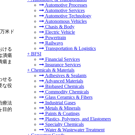
Automotive Processes
Automotive Services
Automotive Technology
Autonomous Vehicles
Chasis & Body
6万米ド
Electric Vehicle
Powertrain
Railways
Transportation & Logistics
おける
+
BFSI
は潰瘍
Financial Services
潰瘍ま
Insurance Services
+
Chemicals & Materials
Adhesives & Sealants
わせる
Advanced Materials
要な役
Biobased Chemicals
Commodity Chemicals
Glass Ceramics & Fibers
Industrial Gases
治療法
Metals & Minerals
を目的
Paints & Coatings
Plastics, Polymers, and Elastomers
Specialty Chemicals
Water & Wastewater Treatment