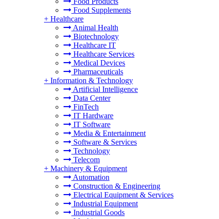
Food Products
Food Supplements
+
Healthcare
Animal Health
Biotechnology
Healthcare IT
Healthcare Services
Medical Devices
Pharmaceuticals
+
Information & Technology
Artificial Intelligence
Data Center
FinTech
IT Hardware
IT Software
Media & Entertainment
Software & Services
Technology
Telecom
+
Machinery & Equipment
Automation
Construction & Engineering
Electrical Equipment & Services
Industrial Equipment
Industrial Goods