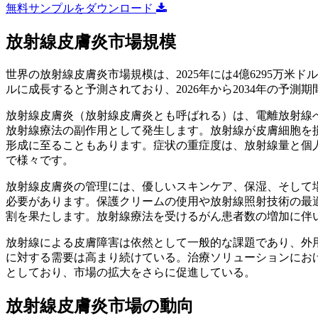
無料サンプルをダウンロード
放射線皮膚炎市場規模
世界の放射線皮膚炎市場規模は、2025年には4億6295万米ドルと
ルに成長すると予測されており、2026年から2034年の予測期
放射線皮膚炎（放射線皮膚炎とも呼ばれる）は、電離放射線
放射線療法の副作用として発生します。放射線が皮膚細胞を
形成に至ることもあります。症状の重症度は、放射線量と個
で様々です。
放射線皮膚炎の管理には、優しいスキンケア、保湿、そして
必要があります。保護クリームの使用や放射線照射技術の最
割を果たします。放射線療法を受けるがん患者数の増加に伴
放射線による皮膚障害は依然として一般的な課題であり、外
に対する需要は高まり続けている。治療ソリューションにお
としており、市場の拡大をさらに促進している。
放射線皮膚炎市場の動向