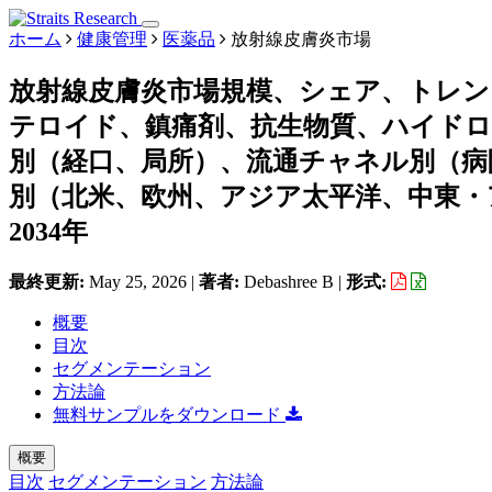
ホーム
健康管理
医薬品
放射線皮膚炎市場
放射線皮膚炎市場規模、シェア、トレ
テロイド、鎮痛剤、抗生物質、ハイド
別（経口、局所）、流通チャネル別（病
別（北米、欧州、アジア太平洋、中東・ア
2034年
最終更新:
May 25, 2026
|
著者:
Debashree B
|
形式:
概要
目次
セグメンテーション
方法論
無料サンプルをダウンロード
概要
目次
セグメンテーション
方法論