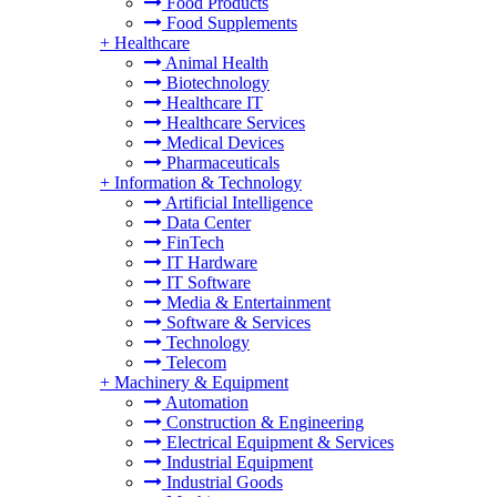
Food Products
Food Supplements
+
Healthcare
Animal Health
Biotechnology
Healthcare IT
Healthcare Services
Medical Devices
Pharmaceuticals
+
Information & Technology
Artificial Intelligence
Data Center
FinTech
IT Hardware
IT Software
Media & Entertainment
Software & Services
Technology
Telecom
+
Machinery & Equipment
Automation
Construction & Engineering
Electrical Equipment & Services
Industrial Equipment
Industrial Goods