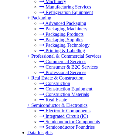
Machinery
Manufacturing Services
Refrigeration Equipment
+
Packaging
Advanced Packaging
Packaging Machinery
Packaging Products
Packaging Supplies
Packaging Technology
Printing & Labelling
+
Professional & Commercial Services
Commercial Services
Consumer & B2C Services
Professional Services
+
Real Estate & Construction
Construction
Construction Equipment
Construction Materials
Real Estate
+
Semiconductor & Electronics
Electronic Components
Integrated Circuit (IC)
Semiconductor Components
Semiconductor Foundries
Data Insights