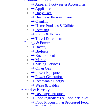
+
Consumer Goods
Apparel, Footwear & Accessories
Appliances
Baby Care
Beauty & Personal Care
Gaming
Home Products & Utilities
Retailing
Sports & Fitness
Travel & Tourism
+
Energy & Power
Battery
Biofuels
Environment
Marine
Mining Services
Oil & Gas
Power Equipment
Power Generation
Renewable Energy
Wires & Cables
+
Food & Beverage
Beverages Products
Food Ingredients & Food Additives
Food Processing & Processed Food