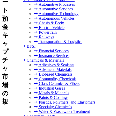
ー
Automotive Processes
Automotive Services
ト
Automotive Technology
預
Autonomous Vehicles
Chasis & Body
金
Electric Vehicle
Powertrain
キ
Railways
Transportation & Logistics
ャ
+
BFSI
プ
Financial Services
Insurance Services
チ
+
Chemicals & Materials
Adhesives & Sealants
ャ
Advanced Materials
Biobased Chemicals
市
Commodity Chemicals
Glass Ceramics & Fibers
場
Industrial Gases
の
Metals & Minerals
Paints & Coatings
規
Plastics, Polymers, and Elastomers
Specialty Chemicals
Water & Wastewater Treatment