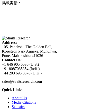
掲載実績：
Address:
105, Panchshil The Golden Bell,
Koregaon Park Annexe, Mundhwa,
Pune, Maharashtra 411036
Contact Us:
+1 646 905 0080 (U.S.)
+91 8087085354 (India)
+44 203 695 0070 (U.K.)
sales@straitsresearch.com
Quick Links
About Us
Media Citations
Statistics