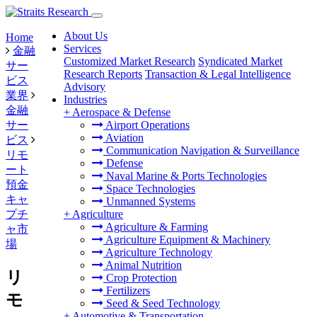
About Us
Home
Services
金融
Customized Market Research
Syndicated Market
サー
Research Reports
Transaction & Legal Intelligence
ビス
Advisory
業界
Industries
金融
+
Aerospace & Defense
サー
Airport Operations
Aviation
ビス
Communication Navigation & Surveillance
リモ
Defense
ート
Naval Marine & Ports Technologies
預金
Space Technologies
キャ
Unmanned Systems
プチ
+
Agriculture
Agriculture & Farming
ャ市
Agriculture Equipment & Machinery
場
Agriculture Technology
Animal Nutrition
リ
Crop Protection
Fertilizers
モ
Seed & Seed Technology
+
Automotive & Transportation