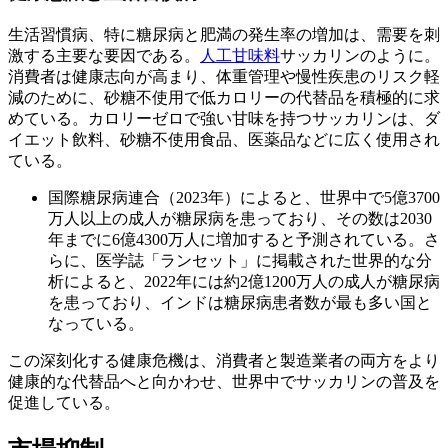
生活習慣病、特に糖尿病と肥満の発生率の増加は、需要を刺
激する主要な要因である。
人工甘味料
サッカリンのように。
消費者は健康志向が高まり、体重管理や慢性疾患のリスク軽
減のために、砂糖不使用で低カロリーの代替品を積極的に求
めている。カロリーゼロで強い甘味を持つサッカリンは、ダ
イエット飲料、砂糖不使用食品、医薬品などに広く使用され
ている。
国際糖尿病連合（2023年）によると、世界中で5億3700
万人以上の成人が糖尿病を患っており、その数は2030
年までに6億4300万人に増加すると予測されている。さ
らに、医学誌「ランセット」に掲載された世界的な分
析によると、2022年には約2億1200万人の成人が糖尿病
を患っており、インドは糖尿病患者数が最も多い国と
なっている。
この深刻化する健康危機は、消費者と製造業者の両方をより
健康的な代替品へと向かわせ、世界中でサッカリンの普及を
促進している。