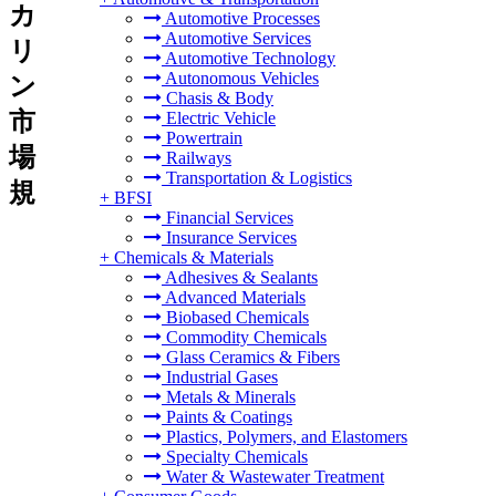
カ
Automotive Processes
Automotive Services
リ
Automotive Technology
Autonomous Vehicles
ン
Chasis & Body
市
Electric Vehicle
Powertrain
場
Railways
Transportation & Logistics
規
+
BFSI
Financial Services
Insurance Services
+
Chemicals & Materials
Adhesives & Sealants
Advanced Materials
Biobased Chemicals
Commodity Chemicals
Glass Ceramics & Fibers
Industrial Gases
Metals & Minerals
Paints & Coatings
Plastics, Polymers, and Elastomers
Specialty Chemicals
Water & Wastewater Treatment