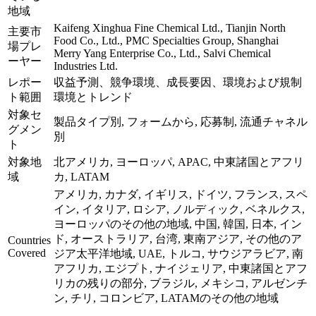
地域
Kaifeng Xinghua Fine Chemical Ltd., Tianjin North
主要市
Food Co., Ltd., PMC Specialties Group, Shanghai
場プレ
Merry Yang Enterprise Co., Ltd., Salvi Chemical
ーヤー
Industries Ltd.
レポー
収益予測、競争環境、成長要因、環境および規制
ト範囲
環境とトレンド
対象セ
製品タイプ別, フォームから, 応募制, 流通チャネル
グメン
別
ト
対象地
北アメリカ, ヨーロッパ, APAC, 中東諸国とアフリ
域
カ, LATAM
アメリカ, カナダ, イギリス, ドイツ, フランス, スペ
イン, イタリア, ロシア, ノルディック, ベネルクス,
ヨーロッパのその他の地域, 中国, 韓国, 日本, イン
ド, オーストラリア, 台湾, 東南アジア, その他のア
Countries
Covered
ジア太平洋地域, UAE, トルコ, サウジアラビア, 南
アフリカ, エジプト, ナイジェリア, 中東諸国とアフ
リカの残りの部分, ブラジル, メキシコ, アルゼンチ
ン, チリ, コロンビア, LATAMのその他の地域