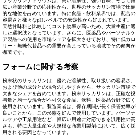
サッカリンナトリウムは、高い溶解性、強い甘味、そして幅
広い産業分野での応用性から、世界のサッカリン市場で圧倒
的な地位を占めています。特に食品・飲料業界では、配合の
容易さと様々なpHレベルでの安定性から好まれています。
天然甘味料と比較してコスト効率が高いため、大量生産に適
した選択肢となっています。さらに、医薬品やパーソナルケ
ア製品への使用も市場シェアを拡大​​させており、特に低カロ
リー・無糖代替品への需要が高まっている地域でその傾向が
顕著です。
フォームに関する考察
粉末状のサッカリンは、優れた溶解性、取り扱いの容易さ、
および他の成分との混合のしやすさから、サッカリン市場で
大きなシェアを占めています。粉末サッカリンは、正確な投
与量と均一な混合が不可欠な食品、飲料、医薬品分野で広く
使用されています。製造業者は、保存期間が長く保管効率が
良いことから、この形態を好んで使用しています。パーソナ
ルケアや工業用途など、幅広い用途に対応できる汎用性の高
さも、特に大量生産や大規模な商業用製剤において、広く採
用される要因となっています。