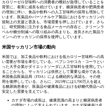
カロリーゼロ甘味料への消費者の嗜好が急増していることを
背景に、着実に成長を続けています。糖尿病患者や肥満患者
の増加に伴い、食品や飲料への人工甘味料の採用も増加して
います。医薬品やパーソナルケア製品におけるサッカリンの
規制上の支援と普及も、市場需要を押し上げています。さら
に、研究開発に注力する食品メーカーの存在と、クリーンラ
ベルや糖分削減への取り組みの高まりも、改良された製品ラ
インへのサッカリンの採用を後押ししています。
米国サッカリン市場の動向
米国では、加工食品や飲料における低カロリー甘味料への高
い需要が市場を牽引している。ペプシコやコカ・コーラとい
った大手企業がダイエットソーダに人工甘味料を使用してい
ることからも、サッカリンは依然として重要な成分である。
米国食品医薬品局（FDA）による継続的な承認も、その使
用を後押ししている。さらに、2023年には3,700万人を超え
る糖尿病患者が、医薬品や健康食品における砂糖代替品への
安定した需要を支えている。
カナダ市場の成長は、健康意識の高まりと糖尿病患者
の増加によって支えられています。カナダ保健省は卓