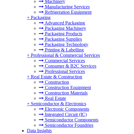
Machinery
Manufacturing Services
Refrigeration Equipment
+
Packaging
Advanced Packaging
Packaging Machinery
Packaging Products
Packaging Supplies
Packaging Technology
Printing & Labelling
+
Professional & Commercial Services
Commercial Services
Consumer & B2C Services
Professional Services
+
Real Estate & Construction
Construction
Construction Equipment
Construction Materials
Real Estate
+
Semiconductor & Electronics
Electronic Components
Integrated Circuit (IC)
Semiconductor Components
Semiconductor Foundries
Data Insights