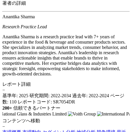
著者の詳細
Anantika Sharma
Research Practice Lead
Anantika Sharma is a research practice lead with 7+ years of
experience in the food & beverage and consumer products sectors.
She specializes in analyzing market trends, consumer behavior, and
product innovation strategies. Anantika's leadership in research
ensures actionable insights that enable brands to thrive in
competitive markets. Her expertise bridges data analytics with
strategic foresight, empowering stakeholders to make informed,
growth-oriented decisions.
レポート詳細
−
基準年: 2025
研究期間: 2022-2034
過去年: 2022-2024
ページ
数: 110
レポートコード: SR7054DR
200+
信頼できるパートナー
コンテンツへ移動
−