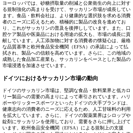
ヨーロッパでは、砂糖摂取量の削減と公衆衛生の向上に対す
る規制強化の高まりを受けて、サッカリン市場が成長してい
ます。食品・飲料会社は、より健康的な選択肢を求める消費
者のニーズに応えるため、積極的に製品の改良を進めてお
り、これがサッカリンの普及を後押ししています。また、口
腔ケア製品や医薬品における用途の拡大も、市場の成長に貢
献しています。人工添加物に対する消費者の懐疑心は、厳格
な品質基準と欧州食品安全機関（EFSA）の承認によって払
拭され、製品への信頼を高めています。さらに、この地域の
成熟した食品加工産業も、サッカリンをベースとした製品の
市場浸透を加速させています。
ドイツにおけるサッカリン市場の動向
ドイツのサッカリン市場は、堅調な食品・飲料業界と低カロ
リー製品への需要の高まりによって牽引されています。ハリ
ボーやリッタースポーツといったドイツの大手ブランドは、
健康志向の消費者のニーズに応えるため、人工甘味料の利用
を拡大しています。さらに、ドイツの製薬業界はシロップや
錠剤にサッカリンを使用しており、需要をさらに押し上げて
います。欧州食品安全機関（EFSA）による規制上の支援