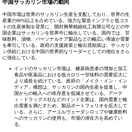
中国サッカリン市場の動向
中国市場は世界のサッカリン生産を支配しており、世界の生
産量の80%以上を占めている。強力な製造インフラと低コス
トの生産体制を背景に、開封興華精細化工有限公司などの中
国企業はサッカリンを世界中に輸出している。国内では、甘
味飲料、漬物、パーソナルケア製品などの幅広い用途が需要
を牽引している。政府の支援政策と輸出奨励策は、サッカリ
ン供給における中国の世界的なリーダーとしての地位をさら
に強化している。
インドのサッカリン市場は、糖尿病患者の増加と加工
食品や医薬品における低カロリー甘味料の需要拡大に
より成長を続けている。政府の「メイク・イン・イン
ディア」構想は、サッカリンの国内生産を促進し、中
国からの輸入への依存度を低減させている。アーテ
ィ・ドラッグス社などのインド企業は、国内需要と輸
出需要を満たすため、製品ポートフォリオを拡大して
いる。さらに、アーユルヴェーダシロップや健康飲料
へのサッカリンの使用も、市場の潜在力を高めてい
る。