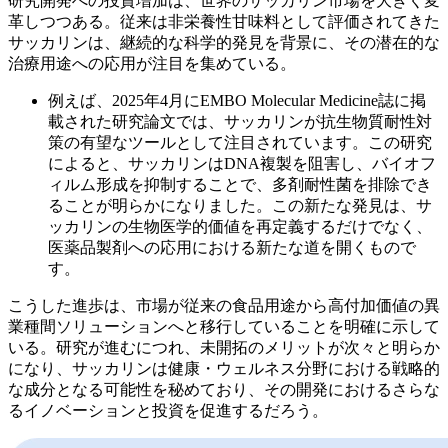
研究開発への投資増加は、世界のサッカリン市場を大きく変
革しつつある。従来は非栄養性甘味料として評価されてきた
サッカリンは、継続的な科学的発見を背景に、その潜在的な
治療用途への応用が注目を集めている。
例えば、2025年4月にEMBO Molecular Medicine誌に掲
載された研究論文では、サッカリンが抗生物質耐性対
策の有望なツールとして注目されています。この研究
によると、サッカリンはDNA複製を阻害し、バイオフ
ィルム形成を抑制することで、多剤耐性菌を排除でき
ることが明らかになりました。この新たな発見は、サ
ッカリンの生物医学的価値を再定義するだけでなく、
医薬品製剤への応用における新たな道を開くもので
す。
こうした進歩は、市場が従来の食品用途から高付加価値の異
業種間ソリューションへと移行していることを明確に示して
いる。研究が進むにつれ、未開拓のメリットが次々と明らか
になり、サッカリンは健康・ウェルネス分野における戦略的
な成分となる可能性を秘めており、その開発におけるさらな
るイノベーションと投資を促進するだろう。