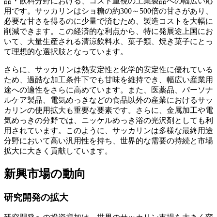
品・飲料分野における、コスト重視の工業製品への幅広い応
用です。サッカリンはショ糖の約300～500倍の甘さがあり、
必要な甘さを得るのに少量で済むため、製造コストを大幅に
削減できます。この経済的な利点から、特に発展途上国にお
いて、大量生産される清涼飲料水、菓子類、焼き菓子にとっ
て理想的な選択肢となっています。
さらに、サッカリンは熱安定性と化学的安定性に優れている
ため、過酷な加工条件下でも甘味を維持でき、幅広い産業用
途への適性をさらに高めています。また、医薬品、パーソナ
ルケア製品、電気めっきなどの食品以外の産業におけるサッ
カリンの使用拡大も重要な要素です。さらに、金属加工や電
気めっきの分野では、ニッケルめっき浴の光沢剤としても利
用されています。このように、サッカリンは多様な最終用途
分野において高い汎用性を持ち、世界的な需要の持続と市場
拡大に大きく貢献しています。
新興市場の動向
研究開発の拡大