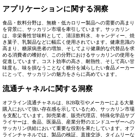
アプリケーションに関する洞察
食品・飲料分野は、無糖・低カロリー製品への需要の高まり
を背景に、サッカリン市場を牽引しています。サッカリン
は、非栄養性甘味料として、清涼飲料水、キャンディー、焼
き菓子、乳製品などに幅広く使用されています。健康意識の
高まり、糖尿病患者の増加、そしてより健康的な代替品を求
める消費者の嗜好が、この分野におけるサッカリンの使用を
促進しています。コスト効率の高さ、耐熱性、そして高い甘
味度も、味を損なうことなく糖分を減らしたい食品メーカー
にとって、サッカリンの魅力をさらに高めています。
流通チャネルに関する洞察
オフライン流通チャネルは、B2B取引やメーカーによる大量
購入において強い存在感を示しているため、サッカリン市場
を支配しています。卸売業者、販売代理店、特殊化学品サプ
ライヤーは、食品、医薬品、産業分野のエンドユーザーへの
サッカリン供給において重要な役割を果たしています。オフ
ラインチャネルでは、製品の検証、直接交渉、タイムリーな