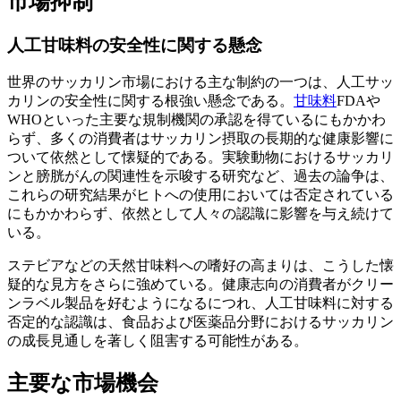
市場抑制
人工甘味料の安全性に関する懸念
世界のサッカリン市場における主な制約の一つは、人工サッ
カリンの安全性に関する根強い懸念である。
甘味料
FDAや
WHOといった主要な規制機関の承認を得ているにもかかわ
らず、多くの消費者はサッカリン摂取の長期的な健康影響に
ついて依然として懐疑的である。実験動物におけるサッカリ
ンと膀胱がんの関連性を示唆する研究など、過去の論争は、
これらの研究結果がヒトへの使用においては否定されている
にもかかわらず、依然として人々の認識に影響を与え続けて
いる。
ステビアなどの天然甘味料への嗜好の高まりは、こうした懐
疑的な見方をさらに強めている。健康志向の消費者がクリー
ンラベル製品を好むようになるにつれ、人工甘味料に対する
否定的な認識は、食品および医薬品分野におけるサッカリン
の成長見通しを著しく阻害する可能性がある。
主要な市場機会