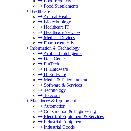
Food Products
Food Supplements
+
Healthcare
Animal Health
Biotechnology
Healthcare IT
Healthcare Services
Medical Devices
Pharmaceuticals
+
Information & Technology
Artificial Intelligence
Data Center
FinTech
IT Hardware
IT Software
Media & Entertainment
Software & Services
Technology
Telecom
+
Machinery & Equipment
Automation
Construction & Engineering
Electrical Equipment & Services
Industrial Equipment
Industrial Goods