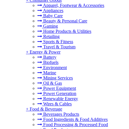
+
Consumer Goods
Apparel, Footwear & Accessories
Appliances
Baby Care
Beauty & Personal Care
Gaming
Home Products & Utilities
Retailing
Sports & Fitness
Travel & Tourism
+
Energy & Power
Battery
Biofuels
Environment
Marine
Mining Services
Oil & Gas
Power Equipment
Power Generation
Renewable Energy
Wires & Cables
+
Food & Beverage
Beverages Products
Food Ingredients & Food Additives
Food Processing & Processed Food