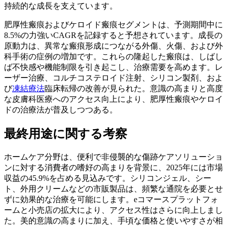
持続的な成長を支えています。
肥厚性瘢痕およびケロイド瘢痕セグメントは、予測期間中に
8.5%の力強いCAGRを記録すると予想されています。成長の
原動力は、異常な瘢痕形成につながる外傷、火傷、および外
科手術の症例の増加です。これらの隆起した瘢痕は、しばし
ば不快感や機能制限を引き起こし、治療需要を高めます。レ
ーザー治療、コルチコステロイド注射、シリコン製剤、およ
び
凍結療法
臨床転帰の改善が見られた。意識の高まりと高度
な皮膚科医療へのアクセス向上により、肥厚性瘢痕やケロイ
ドの治療法が普及しつつある。
最終用途に関する考察
ホームケア分野は、便利で非侵襲的な傷跡ケアソリューショ
ンに対する消費者の嗜好の高まりを背景に、2025年には市場
収益の45.9%を占める見込みです。シリコンジェル、シー
ト、外用クリームなどの市販製品は、頻繁な通院を必要とせ
ずに効果的な治療を可能にします。eコマースプラットフォ
ームと小売店の拡大により、アクセス性はさらに向上しまし
た。美的意識の高まりに加え、手頃な価格と使いやすさが相