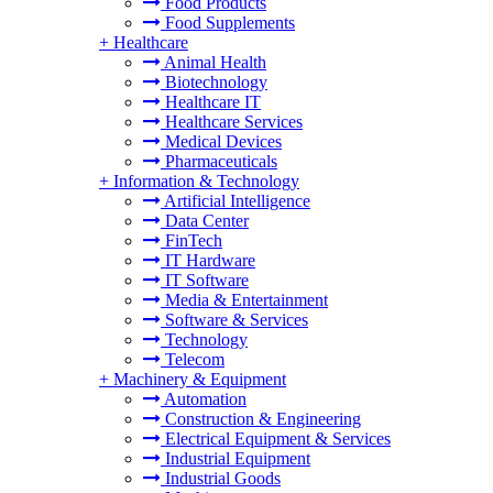
Food Products
Food Supplements
+
Healthcare
Animal Health
Biotechnology
Healthcare IT
Healthcare Services
Medical Devices
Pharmaceuticals
+
Information & Technology
Artificial Intelligence
Data Center
FinTech
IT Hardware
IT Software
Media & Entertainment
Software & Services
Technology
Telecom
+
Machinery & Equipment
Automation
Construction & Engineering
Electrical Equipment & Services
Industrial Equipment
Industrial Goods