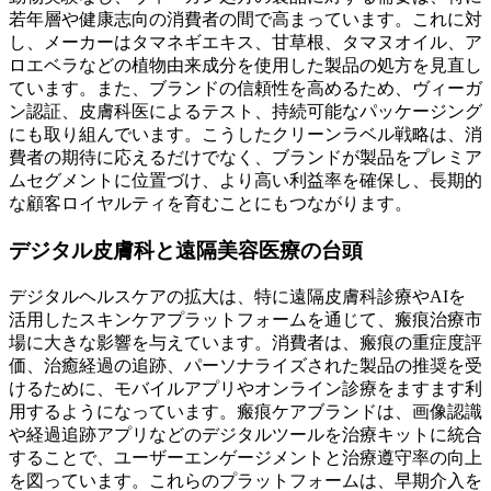
若年層や健康志向の消費者の間で高まっています。これに対
し、メーカーはタマネギエキス、甘草根、タマヌオイル、ア
ロエベラなどの植物由来成分を使用した製品の処方を見直し
ています。また、ブランドの信頼性を高めるため、ヴィーガ
ン認証、皮膚科医によるテスト、持続可能なパッケージング
にも取り組んでいます。こうしたクリーンラベル戦略は、消
費者の期待に応えるだけでなく、ブランドが製品をプレミア
ムセグメントに位置づけ、より高い利益率を確保し、長期的
な顧客ロイヤルティを育むことにもつながります。
デジタル皮膚科と遠隔美容医療の台頭
デジタルヘルスケアの拡大は、特に遠隔皮膚科診療やAIを
活用したスキンケアプラットフォームを通じて、瘢痕治療市
場に大きな影響を与えています。消費者は、瘢痕の重症度評
価、治癒経過の追跡、パーソナライズされた製品の推奨を受
けるために、モバイルアプリやオンライン診療をますます利
用するようになっています。瘢痕ケアブランドは、画像認識
や経過追跡アプリなどのデジタルツールを治療キットに統合
することで、ユーザーエンゲージメントと治療遵守率の向上
を図っています。これらのプラットフォームは、早期介入を