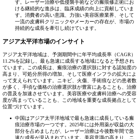
す。レーザー治療や低侵襲手術などの瘢痕修正術にお
ける継続的な進歩は、臨床成績の向上に貢献していま
す。消費者の高い意識、力強い美容医療業界、そして
一流の皮膚科クリニックやメーカーの存在が、市場の
持続的な成長を牽引し続けています。
アジア太平洋市場のインサイト
アジア太平洋地域は、予測期間中に年平均成長率（CAGR）
11.2%を記録し、最も急速に成長する地域になると予想され
ています。この成長は、瘢痕治療の選択肢に対する認知度の
高まり、可処分所得の増加、そして医療インフラの拡大によ
って支えられています。ニキビ、火傷、手術痕などの患者数
が多く、手頃な価格の治療選択肢が豊富にあることも、治療
の普及を加速させています。美容医療や皮膚科治療への受容
度が高まっていることも、この地域を重要な成長拠点として
位置づけています。
中国はアジア太平洋地域で最も急速に成長している瘢
痕治療市場の一つです。2025年には外用薬が収益の大
部分を占めましたが、レーザー治療は今後数年間で急
速な成長が見込まれています。美容意識の高まり、ニ