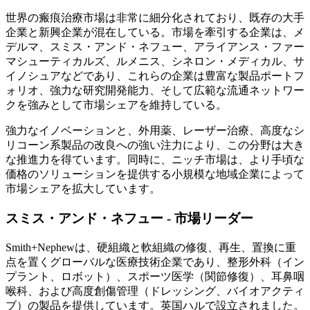
世界の瘢痕治療市場は非常に細分化されており、既存の大手
企業と新興企業が混在している。市場を牽引する企業は、メ
デルマ、スミス・アンド・ネフュー、アライアンス・ファー
マシューティカルズ、ルメニス、シネロン・メディカル、サ
イノシュアなどであり、これらの企業は豊富な製品ポートフ
ォリオ、強力な研究開発能力、そして広範な流通ネットワー
クを強みとして市場シェアを維持している。
強力なイノベーションと、外用薬、レーザー治療、高度なシ
リコーン系製品の改良への強い注力により、この分野は大き
な推進力を得ています。同時に、ニッチ市場は、より手頃な
価格のソリューションを提供する小規模な地域企業によって
市場シェアを拡大​​しています。
スミス・アンド・ネフュー - 市場リーダー
Smith+Nephewは、硬組織と軟組織の修復、再生、置換に重
点を置くグローバルな医療技術企業であり、整形外科（イン
プラント、ロボット）、スポーツ医学（関節修復）、耳鼻咽
喉科、および高度創傷管理（ドレッシング、バイオアクティ
ブ）の製品を提供しています。英国ハルで設立されました。