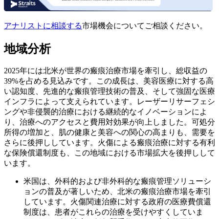
アナリストに相談する
市場機会についてご相談ください。
地域分析
2025年には北米が世界の瘢痕治療市場を牽引し、総収益の
39%を占める見込みです。この成長は、美容医療に対する高
い認知度、先進的な瘢痕管理技術の普及、そして強固な医療
インフラによって支えられています。レーザーリサーフェシ
ングや非侵襲的治療における継続的なイノベーションによ
り、治療へのアクセスと費用対効果が向上しました。可処分
所得の増加と、肌の健康と美容への関心の高まりも、需要を
さらに後押ししています。火傷による瘢痕治療に対する有利
な保険償還制度も、この地域における市場拡大を後押しして
います。
米国は、外科的および非外科的な瘢痕管理ソリューシ
ョンの普及が著しいため、北米の瘢痕治療市場を牽引
しています。火傷関連治療に対する政府の医療費償還
制度は、患者がこれらの治療を受けやすくしていま