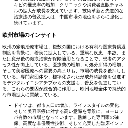
キビの罹患率の増加、クリニックや消費者直販チャネ
ルの拡大が成長を支えています。技術革新と先進的な
治療法の普及拡大は、中国市場の地位をさらに強化し
続けています。
欧州市場のインサイト
欧州の瘢痕治療市場は、複数の国における有利な医療費償還
制度を背景に、着実に拡大している。重篤な疾患、事故、ま
たは変形後の瘢痕治療が保険適用となることで、患者のアク
セス性が向上している。医療費の増加、可処分所得の増加、
そして美容医療への需要の高まりも、市場の成長を後押しし
ている。専門家団体や、標準化された形成外科診療を促進す
るデジタルイニシアチブからの支援も、普及を促進してい
る。これらの要因が総合的に作用し、欧州地域全体で持続的
な市場拡大に貢献している。
ドイツは、都市人口の増加、ライフスタイルの変化、
そして美容医療に対する高い意識を背景に、ヨーロッ
パ有数の市場となっています。熟練した専門家の確
保、高度な非侵襲性技術、そして充実した臨床インフ