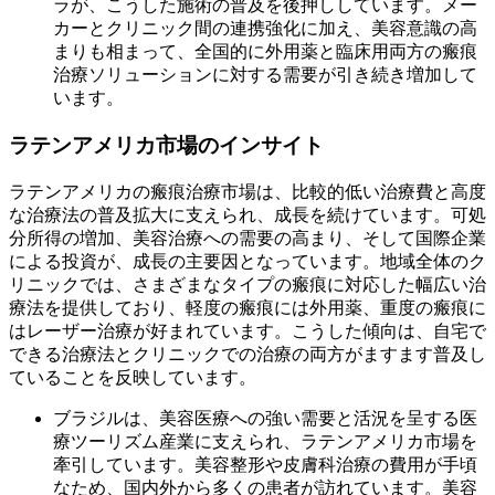
ラが、こうした施術の普及を後押ししています。メー
カーとクリニック間の連携強化に加え、美容意識の高
まりも相まって、全国的に外用薬と臨床用両方の瘢痕
治療ソリューションに対する需要が引き続き増加して
います。
ラテンアメリカ市場のインサイト
ラテンアメリカの瘢痕治療市場は、比較的低い治療費と高度
な治療法の普及拡大に支えられ、成長を続けています。可処
分所得の増加、美容治療への需要の高まり、そして国際企業
による投資が、成長の主要因となっています。地域全体のク
リニックでは、さまざまなタイプの瘢痕に対応した幅広い治
療法を提供しており、軽度の瘢痕には外用薬、重度の瘢痕に
はレーザー治療が好まれています。こうした傾向は、自宅で
できる治療法とクリニックでの治療の両方がますます普及し
ていることを反映しています。
ブラジルは、美容医療への強い需要と活況を呈する医
療ツーリズム産業に支えられ、ラテンアメリカ市場を
牽引しています。美容整形や皮膚科治療の費用が手頃
なため、国内外から多くの患者が訪れています。美容