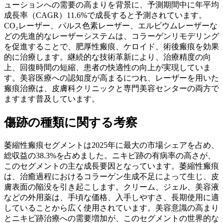
ューションへの需要の高まりを背景に、予測期間中に年平均
成長率（CAGR）11.6%で成長すると予測されています。
CO₂レーザー、パルス色素レーザー、エルビウムレーザーな
どの先進的なレーザーシステムは、コラーゲンリモデリング
を促進することで、肥厚性瘢痕、ケロイド、術後瘢痕を効果
的に治療します。継続的な技術革新により、治療精度の向
上、回復時間の短縮、患者の快適性の向上が実現していま
す。美容医療への認知度が高まるにつれ、レーザーを用いた
瘢痕治療は、皮膚科クリニックと専門美容センターの両方で
ますます普及しています。
傷跡の種類に関する考察
萎縮性瘢痕セグメントは2025年に最大の市場シェアを占め、
総収益の38.3%を占めました。ニキビ跡の有病率の高さが、
このセグメントの主な成長要因となっています。萎縮性瘢痕
は、治癒過程におけるコラーゲン生成不足によって生じ、皮
膚表面の陥没を引き起こします。クリーム、ジェル、美容液
などの外用薬は、手頃な価格、入手しやすさ、長期使用に適
していることから広く使用されています。美容意識の高まり
とニキビ跡治療への需要増加が、このセグメントの世界的な