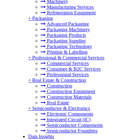
Machinery
Manufacturing Services
Refrigeration Equipment
+
Packaging
Advanced Packaging
Packaging Machinery
Packaging Products
Packaging Supplies
Packaging Technology
Printing & Labelling
+
Professional & Commercial Services
Commercial Services
Consumer & B2C Services
Professional Services
+
Real Estate & Construction
Construction
Construction Equipment
Construction Materials
Real Estate
+
Semiconductor & Electronics
Electronic Components
Integrated Circuit (IC)
Semiconductor Components
Semiconductor Foundries
Data Insights