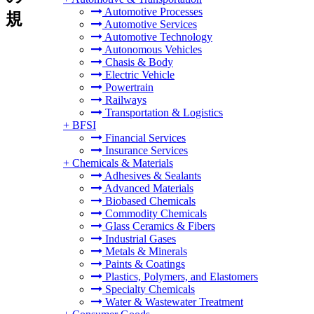
Automotive Processes
規
Automotive Services
Automotive Technology
Autonomous Vehicles
Chasis & Body
Electric Vehicle
Powertrain
Railways
Transportation & Logistics
+
BFSI
Financial Services
Insurance Services
+
Chemicals & Materials
Adhesives & Sealants
Advanced Materials
Biobased Chemicals
Commodity Chemicals
Glass Ceramics & Fibers
Industrial Gases
Metals & Minerals
Paints & Coatings
Plastics, Polymers, and Elastomers
Specialty Chemicals
Water & Wastewater Treatment