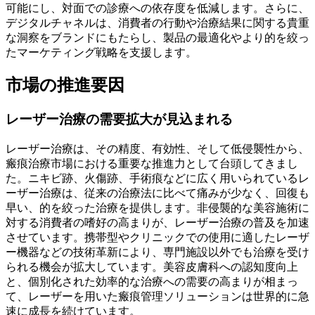
可能にし、対面での診療への依存度を低減します。さらに、
デジタルチャネルは、消費者の行動や治療結果に関する貴重
な洞察をブランドにもたらし、製品の最適化やより的を絞っ
たマーケティング戦略を支援します。
市場の推進要因
レーザー治療の需要拡大が見込まれる
レーザー治療は、その精度、有効性、そして低侵襲性から、
瘢痕治療市場における重要な推進力として台頭してきまし
た。ニキビ跡、火傷跡、手術痕などに広く用いられているレ
ーザー治療は、従来の治療法に比べて痛みが少なく、回復も
早い、的を絞った治療を提供します。非侵襲的な美容施術に
対する消費者の嗜好の高まりが、レーザー治療の普及を加速
させています。携帯型やクリニックでの使用に適したレーザ
ー機器などの技術革新により、専門施設以外でも治療を受け
られる機会が拡大しています。美容皮膚科への認知度向上
と、個別化された効率的な治療への需要の高まりが相まっ
て、レーザーを用いた瘢痕管理ソリューションは世界的に急
速に成長を続けています。