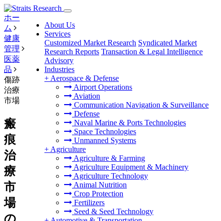
ホー
About Us
ム
Services
健康
Customized Market Research
Syndicated Market
管理
Research Reports
Transaction & Legal Intelligence
医薬
Advisory
品
Industries
+
Aerospace & Defense
傷跡
Airport Operations
治療
Aviation
市場
Communication Navigation & Surveillance
Defense
瘢
Naval Marine & Ports Technologies
Space Technologies
痕
Unmanned Systems
+
Agriculture
治
Agriculture & Farming
Agriculture Equipment & Machinery
療
Agriculture Technology
市
Animal Nutrition
Crop Protection
場
Fertilizers
Seed & Seed Technology
の
+
Automotive & Transportation