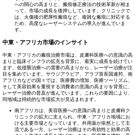
への関心の高まりと、瘢痕修正療法の技術革新が相ま
って、市場の成長を後押ししています。クリニックで
は、火傷後の肥厚性瘢痕など、複雑な瘢痕に対応する
ため、高度なレーザーシステムの導入が進んでいま
す。
中東・アフリカ市場のインサイト
中東・アフリカの瘢痕治療市場は、皮膚科医療への意識の高
まりと臨床インフラの拡充を背景に、着実に成長を続けてい
ます。低侵襲治療への需要の高まりから、レーザー治療が注
目を集めています。サウジアラビア、アラブ首長国連邦、南
アフリカなどの国々では、医療費の増加、医療ツーリズム、
そして美容効果を重視する消費者の意識の高まりを背景に、
レーザー治療の普及が進んでいます。これらの要因により、
同地域は持続的な市場拡大が見込まれます。
南アフリカは、美容医療への意識の高まりと皮膚科ク
リニックの拡大に支えられ、中東・アフリカ地域にお
ける主要市場となっています。外用薬が依然として主
流である一方、レーザー治療はその有効性と効果の高