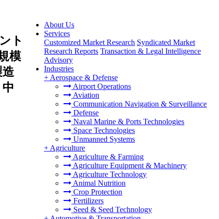
About Us
Services
ント
Customized Market Research
Syndicated Market
Research Reports
Transaction & Legal Intelligence
規模
Advisory
Industries
製造
+
Aerospace & Defense
、中
Airport Operations
Aviation
Communication Navigation & Surveillance
Defense
Naval Marine & Ports Technologies
Space Technologies
Unmanned Systems
+
Agriculture
Agriculture & Farming
Agriculture Equipment & Machinery
Agriculture Technology
Animal Nutrition
Crop Protection
Fertilizers
Seed & Seed Technology
+
Automotive & Transportation