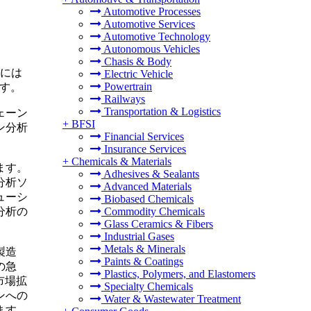
Automotive Processes
Automotive Services
Automotive Technology
Autonomous Vehicles
Chasis & Body
年には
Electric Vehicle
Powertrain
です。
Railways
Transportation & Logistics
ェーン
+
BFSI
ン分析
Financial Services
Insurance Services
+
Chemicals & Materials
ます。
Adhesives & Sealants
分析ソ
Advanced Materials
ューシ
Biobased Chemicals
分析の
Commodity Chemicals
Glass Ceramics & Fibers
Industrial Gases
Metals & Minerals
製造
Paints & Coatings
の急
Plastics, Polymers, and Elastomers
市場拡
Specialty Chemicals
ンへの
Water & Wastewater Treatment
ます。