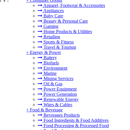
+
Consumer Goods
Apparel, Footwear & Accessories
Appliances
Baby Care
Beauty & Personal Care
Gaming
Home Products & Utilities
Retailing
Sports & Fitness
Travel & Tourism
+
Energy & Power
Battery
Biofuels
Environment
Marine
Mining Services
Oil & Gas
Power Equipment
Power Generation
Renewable Energy
Wires & Cables
+
Food & Beverage
Beverages Products
Food Ingredients & Food Additives
Food Processing & Processed Food