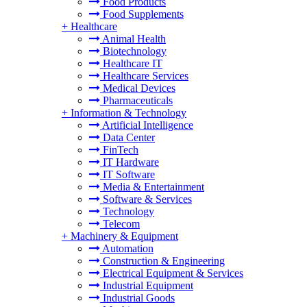
Food Products
Food Supplements
+
Healthcare
Animal Health
Biotechnology
Healthcare IT
Healthcare Services
Medical Devices
Pharmaceuticals
+
Information & Technology
Artificial Intelligence
Data Center
FinTech
IT Hardware
IT Software
Media & Entertainment
Software & Services
Technology
Telecom
+
Machinery & Equipment
Automation
Construction & Engineering
Electrical Equipment & Services
Industrial Equipment
Industrial Goods