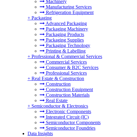
Machinery
Manufacturing Services
Refrigeration Equipment
+
Packaging
Advanced Packaging
Packaging Machinery
Packaging Products
Packaging Supplies
Packaging Technology
Printing & Labelling
+
Professional & Commercial Services
Commercial Services
Consumer & B2C Services
Professional Services
+
Real Estate & Construction
Construction
Construction Equipment
Construction Materials
Real Estate
+
Semiconductor & Electronics
Electronic Components
Integrated Circuit (IC)
Semiconductor Components
Semiconductor Foundries
Data Insights