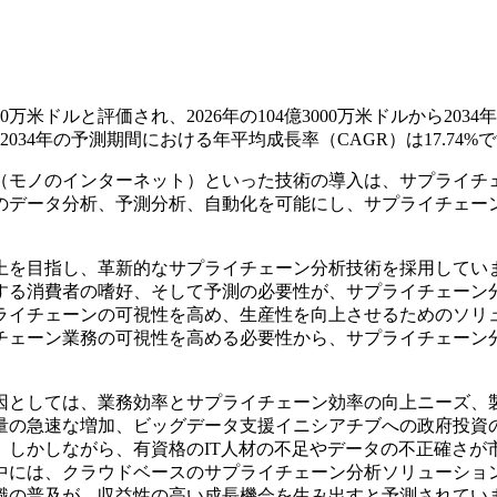
万米ドルと評価され、2026年の104億3000万米ドルから2034
2034年の予測期間における年平均成長率（CAGR）は17.74%
oT（モノのインターネット）といった技術の導入は、サプライチ
のデータ分析、予測分析、自動化を可能にし、サプライチェー
上を目指し、革新的なサプライチェーン分析技術を採用してい
する消費者の嗜好、そして予測の必要性が、サプライチェーン
ライチェーンの可視性を高め、生産性を向上させるためのソリ
チェーン業務の可視性を高める必要性から、サプライチェーン
因としては、業務効率とサプライチェーン効率の向上ニーズ、
量の急速な増加、ビッグデータ支援イニシアチブへの政府投資
しかしながら、有資格のIT人材の不足やデータの不正確さが
中には、クラウドベースのサプライチェーン分析ソリューショ
識の普及が、収益性の高い成長機会を生み出すと予測されてい