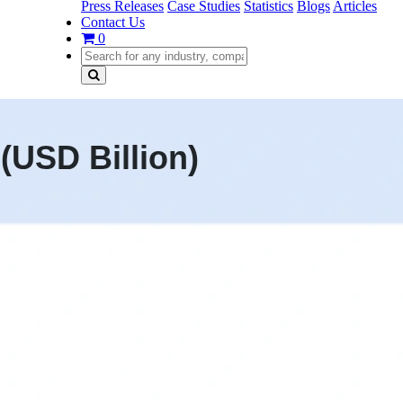
Press Releases
Case Studies
Statistics
Blogs
Articles
Contact Us
0