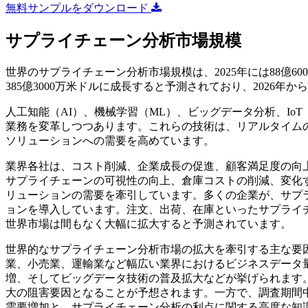
無料サンプルをダウンロード
サプライチェーン分析市場規模
世界のサプライチェーン分析市場規模は、2025年には88億6000
385億3000万米ドルに成長すると予測されており、2026年から
人工知能（AI）、機械学習（ML）、ビッグデータ分析、I
業務を変革しつつあります。これらの技術は、リアルタイム
ソリューションへの需要を高めています。
業界各社は、コスト削減、企業成長の促進、顧客満足度の向
サプライチェーンの可視性の向上、倉庫コストの削減、変化
リューションの需要を牽引しています。多くの企業が、サプ
ョンを導入しています。注文、出荷、在庫といったサプライ
世界市場は間もなく大幅に拡大すると予測されています。
世界的なサプライチェーン分析市場の拡大を牽引する主な要
業、小売業、運輸業など幅広い業界におけるビジネスデータ
増、そしてビッグデータ技術の普及拡大などが挙げられます。
大の阻害要因となることが予想されます。一方で、調査期間
需要増加と、サプライチェーン分析の利点に関する高度な知