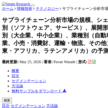
ホーム
情報技術
テクノロジー
サプライチェーン分析市
サプライチェーン分析市場の規模、シ
別（ソフトウェア、サービス）、展開
別（大企業、中小企業）、業種別（自動
業、小売・消費財、運輸・物流、その他
東・アフリカ、ラテンアメリカ）の予測、2
最終更新:
May 25, 2026
|
著者:
Pavan Warade
|
形式:
概要
目次
セグメンテーション
方法論
無料サンプルをダウンロード
概要
目次
セグメンテーション
方法論