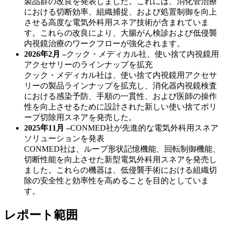
製品群の改良を発表しました。これには、消化管治療
における切断効率、組織捕捉、および処置制御を向上
させる高度な電気外科用スネア技術が含まれていま
す。これらの改良により、大腸がん検診および低侵襲
内視鏡治療のワークフローが強化されます。
2026年2月 –
クック・メディカル社、使い捨て内視鏡用
アクセサリーのラインナップを拡充
クック・メディカル社は、使い捨て内視鏡用アクセサ
リーの製品ラインナップを拡充し、消化器内視鏡検査
における感染予防、手順の一貫性、および医師の操作
性を向上させるために設計された新しい使い捨てポリ
ープ切除用スネアを発売した。
2025年11月 –
CONMED社が先進的な電気外科用スネア
ソリューションを発表
CONMED社は、ループ形状記憶機能、回転制御機能、
切断性能を向上させた新型電気外科用スネアを発売し
ました。これらの機器は、低侵襲手術における組織切
除の安全性と効率性を高めることを目的としていま
す。
レポート範囲