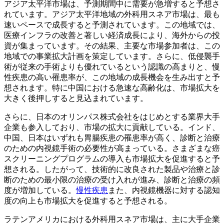
アジア太平洋市場は、予測期間中に需要が急増すると予想さ
れています。アジア太平洋地域の外科用スネア市場は、最も
速いペースで成長すると予測されています。この地域では、
医療インフラの改善と著しい経済成長により、海外からの投
資が集まっています。その結果、主要な市場参加者は、この
地域での事業拡大計画を策定しています。さらに、低侵襲手
術が従来の手術よりも優れているという認識の高まりと、慢
性疾患の高い罹患率が、この地域の成長機会を生み出すと予
想されます。特に中国における急速な高齢化は、市場拡大を
大きく後押しすると見込まれています。
さらに、日本のオリンパス株式会社をはじめとする業界大手
企業も参入しており、市場の拡大に貢献している。インド、
中国、日本はいずれも胃腸疾患の罹患率が高く、診断と治療
のための内視鏡手術の必要性が高まっている。さまざまな癌
スクリーニングプログラムの導入も市場拡大を促進すると予
想される。したがって、技術的に改良された製品や治療と診
断のための最小限の治療の受け入れが進み、診断と治療の頻
度が増加している。
慢性疾患
また、内視鏡機器に対する認知
度の向上も市場拡大を促進すると予想される。
ラテンアメリカにおける外科用スネア市場は、主に大手企業