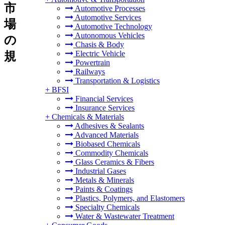
市
Automotive Processes
Automotive Services
場
Automotive Technology
Autonomous Vehicles
の
Chasis & Body
Electric Vehicle
規
Powertrain
Railways
Transportation & Logistics
+
BFSI
Financial Services
Insurance Services
+
Chemicals & Materials
Adhesives & Sealants
Advanced Materials
Biobased Chemicals
Commodity Chemicals
Glass Ceramics & Fibers
Industrial Gases
Metals & Minerals
Paints & Coatings
Plastics, Polymers, and Elastomers
Specialty Chemicals
Water & Wastewater Treatment