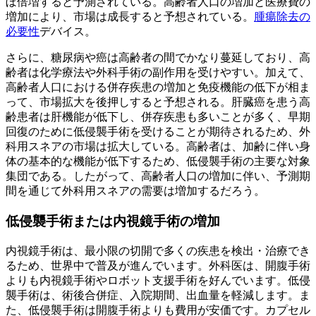
ぼ倍増すると予測されている。高齢者人口の増加と医療費の
増加により、市場は成長すると予想されている。
腫瘍除去の
必要性
デバイス。
さらに、糖尿病や癌は高齢者の間でかなり蔓延しており、高
齢者は化学療法や外科手術の副作用を受けやすい。加えて、
高齢者人口における併存疾患の増加と免疫機能の低下が相ま
って、市場拡大を後押しすると予想される。肝臓癌を患う高
齢患者は肝機能が低下し、併存疾患も多いことが多く、早期
回復のために低侵襲手術を受けることが期待されるため、外
科用スネアの市場は拡大している。高齢者は、加齢に伴い身
体の基本的な機能が低下するため、低侵襲手術の主要な対象
集団である。したがって、高齢者人口の増加に伴い、予測期
間を通じて外科用スネアの需要は増加するだろう。
低侵襲手術または内視鏡手術の増加
内視鏡手術は、最小限の切開で多くの疾患を検出・治療でき
るため、世界中で普及が進んでいます。外科医は、開腹手術
よりも内視鏡手術やロボット支援手術を好んでいます。低侵
襲手術は、術後合併症、入院期間、出血量を軽減します。ま
た、低侵襲手術は開腹手術よりも費用が安価です。カプセル