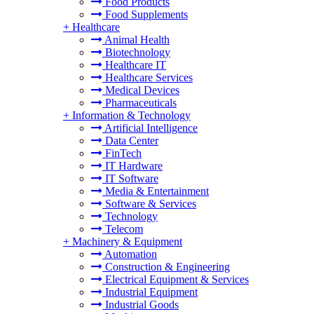
Food Products
Food Supplements
+
Healthcare
Animal Health
Biotechnology
Healthcare IT
Healthcare Services
Medical Devices
Pharmaceuticals
+
Information & Technology
Artificial Intelligence
Data Center
FinTech
IT Hardware
IT Software
Media & Entertainment
Software & Services
Technology
Telecom
+
Machinery & Equipment
Automation
Construction & Engineering
Electrical Equipment & Services
Industrial Equipment
Industrial Goods