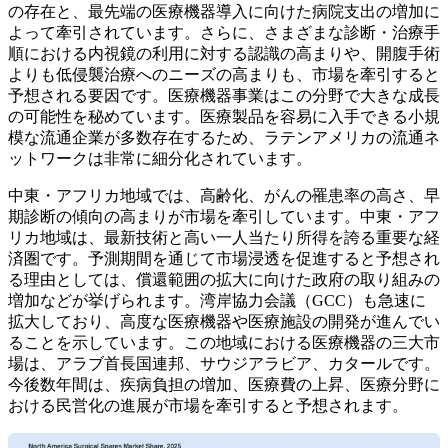
の存在と、最先端の医療機器導入に向けた病院支出の増加に
よって牽引されています。さらに、さまざまな診断・治療手
順における内視鏡の利用に対する認識の高まりや、開腹手術
よりも低侵襲治療へのニーズの高まりも、市場を牽引すると
予想される要因です。医療機器事業はこの分野で大きな成長
の可能性を秘めています。医療製品を容易に入手できる小規
模な流通企業が多数存在するため、ラテンアメリカの流通ネ
ットワークは非常に細分化されています。
中東・アフリカ地域では、高齢化、がんの罹患率の高さ、早
期診断の傾向の高まりが市場を牽引しています。中東・アフ
リカ地域は、最新技術と高い一人当たり所得を誇る重要な経
済圏です。予測期間を通じて市場浸透を促進すると予想され
る理由としては、償還範囲の拡大に向けた政府の取り組みの
増加などが挙げられます。湾岸協力会議（GCC）も急速に
拡大しており、高度な医療機器や医療施設の開発が進んでい
ることを示しています。この地域における医療機器の三大市
場は、アラブ首長国連邦、サウジアラビア、カタールです。
今後数年間は、疾病負担の増加、医療費の上昇、医療分野に
おける民営化の進展が市場を牽引すると予想されます。