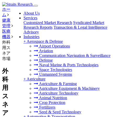
ホー
About Us
ム
Services
健康
Customized Market Research
Syndicated Market
管理
Research Reports
Transaction & Legal Intelligence
医療
Advisory
機器
Industries
+
Aerospace & Defense
外科
Airport Operations
用ス
Aviation
ネア
Communication Navigation & Surveillance
市場
Defense
Naval Marine & Ports Technologies
Space Technologies
外
Unmanned Systems
科
+
Agriculture
Agriculture & Farming
用
Agriculture Equipment & Machinery
Agriculture Technology
ス
Animal Nutrition
Crop Protection
ネ
Fertilizers
ア
Seed & Seed Technology
+
Automotive & Transportation