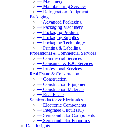
Machinery
Manufacturing Services
Refrigeration Equipment
+
Packaging
Advanced Packaging
Packaging Machinery
Packaging Products
Packaging Supplies
Packaging Technology
Printing & Labelling
+
Professional & Commercial Services
Commercial Services
Consumer & B2C Services
Professional Services
+
Real Estate & Construction
Construction
Construction Equipment
Construction Materials
Real Estate
+
Semiconductor & Electronics
Electronic Components
Integrated Circuit (IC)
Semiconductor Components
Semiconductor Foundries
Data Insights