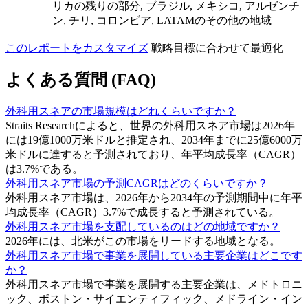
リカの残りの部分, ブラジル, メキシコ, アルゼンチ
ン, チリ, コロンビア, LATAMのその他の地域
このレポートをカスタマイズ
戦略目標に合わせて最適化
よくある質問 (FAQ)
外科用スネアの市場規模はどれくらいですか？
Straits Researchによると、世界の外科用スネア市場は2026年
には19億1000万米ドルと推定され、2034年までに25億6000万
米ドルに達すると予測されており、年平均成長率（CAGR）
は3.7%である。
外科用スネア市場の予測CAGRはどのくらいですか？
外科用スネア市場は、2026年から2034年の予測期間中に年平
均成長率（CAGR）3.7%で成長すると予測されている。
外科用スネア市場を支配しているのはどの地域ですか？
2026年には、北米がこの市場をリードする地域となる。
外科用スネア市場で事業を展開している主要企業はどこです
か？
外科用スネア市場で事業を展開する主要企業は、メドトロニ
ック、ボストン・サイエンティフィック、メドライン・イン