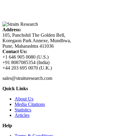
Address:
105, Panchshil The Golden Bell,
Koregaon Park Annexe, Mundhwa,
Pune, Maharashtra 411036
Contact Us:
+1 646 905 0080 (U.S.)
+91 8087085354 (India)
+44 203 695 0070 (U.K.)
sales@straitsresearch.com
Quick Links
About Us
Media Citations
Statistics
Articles
Help
Terms & Conditions