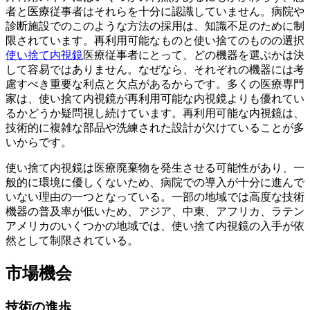
者と医療従事者はそれらを十分に認識していません。病院や
診断施設でのこのような方法の採用は、知識不足のために制
限されています。再利用可能なものと使い捨てのものの選択
使い捨て内視鏡
医療従事者にとって、どの機器を選ぶかは決
して容易ではありません。なぜなら、それぞれの機器には考
慮すべき重要な利点と欠点があるからです。多くの医療専門
家は、使い捨て内視鏡が再利用可能な内視鏡よりも優れてい
るかどうか疑問視し続けています。再利用可能な内視鏡は、
技術的に複雑な部品や洗練された設計が欠けていることが多
いからです。
使い捨て内視鏡は医療廃棄物を発生させる可能性があり、一
般的に環境に優しくないため、病院での導入が十分に進んで
いない理由の一つとなっている。一部の地域では高度な技術
機器の普及率が低いため、アジア、中東、アフリカ、ラテン
アメリカのいくつかの地域では、使い捨て内視鏡の入手が依
然として制限されている。
市場機会
技術の進歩