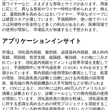
質ワイヤーなど、さまざまな形状とサイズがあります。用途
に応じて、異なる形状やワイヤー特性が求められます。例え
ば、凝固効果を高めるには太いワイヤー、平坦なポリープに
は硬質スネアが適しています。予測期間中、使い捨てデバイ
スは利便性や安全性など多くの利点があるため、医療現場で
の使用が増加し、市場拡大が加速すると予想されます。
アプリケーションインサイト
市場は、消化器内視鏡、腹腔鏡、泌尿器科内視鏡、婦人科内
視鏡、関節鏡、気管支鏡、縦隔鏡、​​喉頭鏡、その他に二分さ
れています。消化器内視鏡セグメントは世界市場を支配して
おり、予測期間中に年平均成長率（CAGR）9.3%を示すと予
測されています。胃内視鏡の使用増加の要因としては、処置
の増加、消化器疾患の診断と治療における内視鏡の採用増
加、最先端の胃内視鏡機器の入手可能性などが挙げられま
す。CDCによると、2015年には約1,480万人のアメリカ人が
潰瘍と診断されており、診断ツールとしての胃内視鏡の使用
が増加しています。消化器疾患の負担を軽減し、消化器疾患
に対する意識を高めるための研究プロジェクトを奨励するこ
とに尽力している欧州消化器病学会（UEG）などの組織の