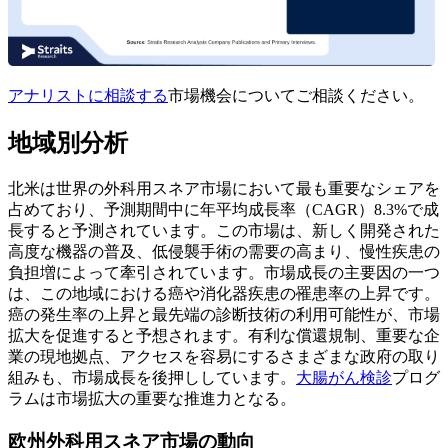
アナリストに相談する
市場機会についてご相談ください。
地域別分析
北米は世界の外科用スネア市場において最も重要なシェアを
占めており、予測期間中に年平均成長率（CAGR）8.3%で成
長すると予測されています。この市場は、新しく開発された
高度な機器の普及、低侵襲手術の需要の高まり、慢性疾患の
負担増によって牽引されています。市場成長の主要因の一つ
は、この地域における癌や消化器疾患の罹患率の上昇です。
癌の発生率の上昇と最先端の診断技術の利用可能性が、市場
拡大を促進すると予想されます。有利な償還規制、重要な企
業の現地拠点、アクセスを容易にするさまざまな政府の取り
組みも、市場成長を後押ししています。
大腸がん検診
プログ
ラムは市場拡大の重要な推進力となる。
欧州外科用スネア市場の動向