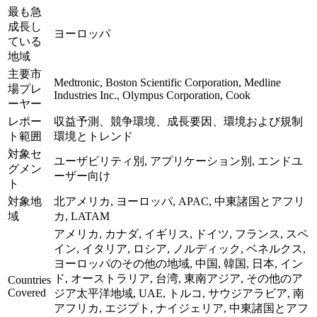
最も急
成長し
ヨーロッパ
ている
地域
主要市
Medtronic, Boston Scientific Corporation, Medline
場プレ
Industries Inc., Olympus Corporation, Cook
ーヤー
レポー
収益予測、競争環境、成長要因、環境および規制
ト範囲
環境とトレンド
対象セ
ユーザビリティ別, アプリケーション別, エンドユ
グメン
ーザー向け
ト
対象地
北アメリカ, ヨーロッパ, APAC, 中東諸国とアフリ
域
カ, LATAM
アメリカ, カナダ, イギリス, ドイツ, フランス, スペ
イン, イタリア, ロシア, ノルディック, ベネルクス,
ヨーロッパのその他の地域, 中国, 韓国, 日本, イン
ド, オーストラリア, 台湾, 東南アジア, その他のア
Countries
Covered
ジア太平洋地域, UAE, トルコ, サウジアラビア, 南
アフリカ, エジプト, ナイジェリア, 中東諸国とアフ