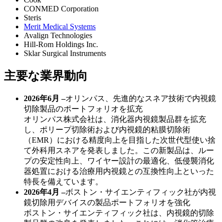
CONMED Corporation
Steris
Merit Medical Systems
Avalign Technologies
Hill-Rom Holdings Inc.
Sklar Surgical Instruments
主要な業界動向
2026年6月 –
オリンパス、先進的なスネア技術で内視鏡
切除製品のポートフォリオを拡充
オリンパス株式会社は、消化器内視鏡製品群を拡充
し、ポリープ切除術および内視鏡的粘膜切除術
（EMR）における精度向上を目指した次世代型使い捨
て外科用スネアを発表しました。この新製品は、ルー
プの安定性向上、ワイヤー設計の最適化、低侵襲消化
器処置における治療用内視鏡との互換性向上といった
特長を備えています。
2026年4月 –
ボストン・サイエンティフィック社が内視
鏡切除用デバイスの製品ポートフォリオを強化
ボストン・サイエンティフィック社は、内視鏡的切除