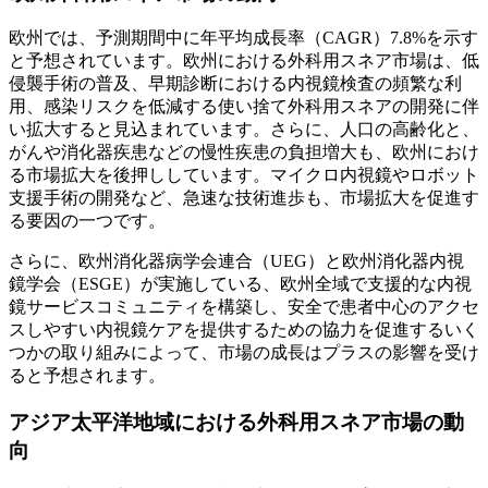
欧州では、予測期間中に年平均成長率（CAGR）7.8%を示す
と予想されています。欧州における外科用スネア市場は、低
侵襲手術の普及、早期診断における内視鏡検査の頻繁な利
用、感染リスクを低減する使い捨て外科用スネアの開発に伴
い拡大すると見込まれています。さらに、人口の高齢化と、
がんや消化器疾患などの慢性疾患の負担増大も、欧州におけ
る市場拡大を後押ししています。マイクロ内視鏡やロボット
支援手術の開発など、急速な技術進歩も、市場拡大を促進す
る要因の一つです。
さらに、欧州消化器病学会連合（UEG）と欧州消化器内視
鏡学会（ESGE）が実施している、欧州全域で支援的な内視
鏡サービスコミュニティを構築し、安全で患者中心のアクセ
スしやすい内視鏡ケアを提供するための協力を促進するいく
つかの取り組みによって、市場の成長はプラスの影響を受け
ると予想されます。
アジア太平洋地域における外科用スネア市場の動
向