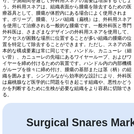
り、予測期間を通じて外科用スネアの需要は増加するでしょ
う。外科用スネアは、組織表面から腫瘍を除去するための医
療器具として、腫瘍が体腔内にある場合によく使用されま
す。ポリープ、腫瘍、リンパ組織（扁桃）は、外科用スネア
を使用して治療される一般的な腫瘍です。一般外科医と専門
外科医は、さまざまなデザインの外科用スネアを使用して、
アクセスが困難な場所に位置することが多い組織の腫瘍の位
置を特定して除去することができます。ただし、スネアの基
本的な構成要素は常に同じです。ハンドル、カニューレ（細
い管）、カニューレの先端にあるワイヤーループ、およびワ
イヤーを締め付けるための装置です。ハンドル内の内部機構
がループを徐々に締め付け、腫瘍の基部または茎（柄）の組
織を囲みます。シンプルながら効率的な設計により、外科医
は扁桃腺など医学的に問題を引き起こす組織や、悪性かどう
かを判断するために生検が必要な組織をより容易に切除でき
る。