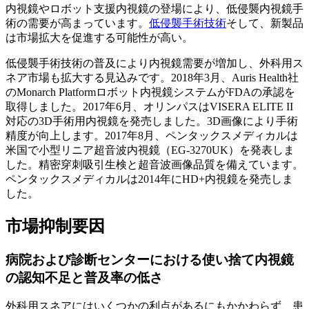
内視鏡やロボット支援内視鏡の登場により、低侵襲内視鏡手
術の需要が高まっています。
低侵襲手術技術
そして、新製品
は市場拡大を促進する可能性が高い。
低侵襲手術技術の普及により内視鏡需要が増加し、外科用ス
ネア市場も拡大する見込みです。2018年3月、Auris Health社
のMonarch Platformロボット内視鏡システムがFDAの承認を
取得しました。2017年6月、オリンパスはVISERA ELITE II
対応の3D手術用内視鏡を発売しました。3D画像により手術
精度が向上します。2017年8月、ペンタックスメディカルは
米国で小型リニア超音波内視鏡（EG-3270UK）を発表しま
した。精密穿刺吸引生検と超音波画像品質を備えています。
ペンタックスメディカルは2014年にHD+内視鏡を発売しま
した。
市場抑制要因
病院および診断センターにおける使い捨て内視鏡
の認知不足と普及率の低さ
外科用スネアにはいくつかの利点があるにもかかわらず、患