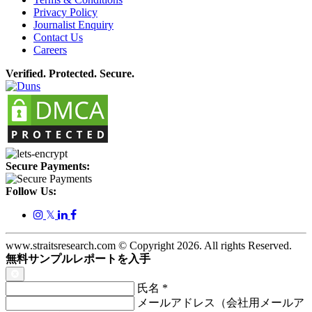
Privacy Policy
Journalist Enquiry
Contact Us
Careers
Verified. Protected. Secure.
Secure Payments:
Follow Us:
𝕏
www.straitsresearch.com © Copyright
2026
. All rights Reserved.
無料サンプルレポートを入手
氏名
*
メールアドレス（会社用メールア