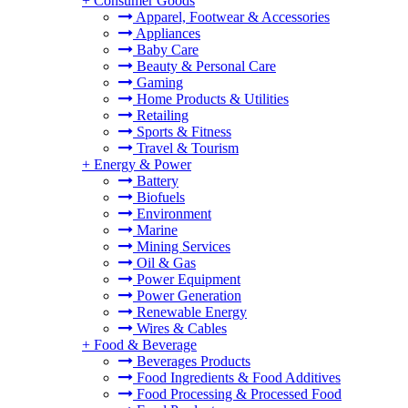
+
Consumer Goods
Apparel, Footwear & Accessories
Appliances
Baby Care
Beauty & Personal Care
Gaming
Home Products & Utilities
Retailing
Sports & Fitness
Travel & Tourism
+
Energy & Power
Battery
Biofuels
Environment
Marine
Mining Services
Oil & Gas
Power Equipment
Power Generation
Renewable Energy
Wires & Cables
+
Food & Beverage
Beverages Products
Food Ingredients & Food Additives
Food Processing & Processed Food