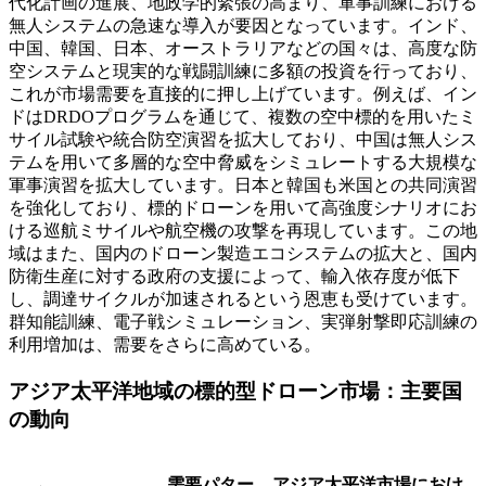
代化計画の進展、地政学的緊張の高まり、軍事訓練における
無人システムの急速な導入が要因となっています。インド、
中国、韓国、日本、オーストラリアなどの国々は、高度な防
空システムと現実的な戦闘訓練に多額の投資を行っており、
これが市場需要を直接的に押し上げています。例えば、イン
ドはDRDOプログラムを通じて、複数の空中標的を用いたミ
サイル試験や統合防空演習を拡大しており、中国は無人シス
テムを用いて多層的な空中脅威をシミュレートする大規模な
軍事演習を拡大しています。日本と韓国も米国との共同演習
を強化しており、標的ドローンを用いて高強度シナリオにお
ける巡航ミサイルや航空機の攻撃を再現しています。この地
域はまた、国内のドローン製造エコシステムの拡大と、国内
防衛生産に対する政府の支援によって、輸入依存度が低下
し、調達サイクルが加速されるという恩恵も受けています。
群知能訓練、電子戦シミュレーション、実弾射撃即応訓練の
利用増加は、需要をさらに高めている。
アジア太平洋地域の標的型ドローン市場：主要国
の動向
需要パター
アジア太平洋市場におけ