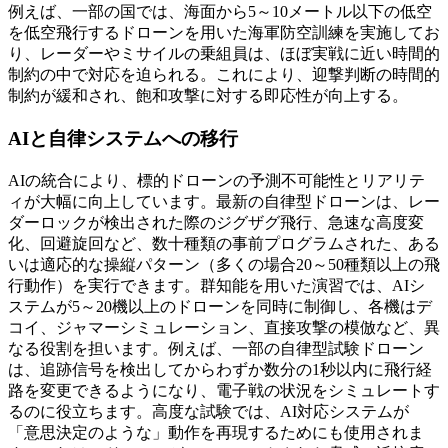
例えば、一部の国では、海面から5～10メートル以下の低空
を低空飛行するドローンを用いた海軍防空訓練を実施してお
り、レーダーやミサイルの乗組員は、ほぼ実戦に近い時間的
制約の中で対応を迫られる。これにより、迎撃判断の時間的
制約が緩和され、飽和攻撃に対する即応性が向上する。
AIと自律システムへの移行
AIの統合により、標的ドローンの予測不可能性とリアリテ
ィが大幅に向上しています。最新の自律型ドローンは、レー
ダーロックが検出された際のジグザグ飛行、急速な高度変
化、回避旋回など、数十種類の事前プログラムされた、ある
いは適応的な操縦パターン（多くの場合20～50種類以上の飛
行動作）を実行できます。群知能を用いた演習では、AIシ
ステムが5～20機以上のドローンを同時に制御し、各機はデ
コイ、ジャマーシミュレーション、直接攻撃の模倣など、異
なる役割を担います。例えば、一部の自律型試験ドローン
は、追跡信号を検出してからわずか数分の1秒以内に飛行経
路を変更できるようになり、電子戦の状況をシミュレートす
るのに役立ちます。高度な試験では、AI対応システムが
「意思決定のような」動作を再現するためにも使用されま