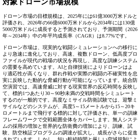
対象ドローン市場規模
ドローン市場の目標規模は、2025年には61億3000万米ドルと
評価され、2026年の66億6000万米ドルから2034年には130億
5000万米ドルに成長すると予測されており、予測期間（2026
年～2034年）中の年平均成長率（CAGR）は8.77%です。
ドローン市場は、現実的な戦闘シミュレーションへの移行に
より急速に進化しており、高速、複数ドローン、低高度プロ
ファイルが現代の戦場の状況を再現し、高度な訓練システム
の需要を高めています。AIと自律技術によりドローンはよ
り適応性が高くなり、群れ作戦や実際の戦闘の不確実性を忠
実に反映した動的な脅威行動が可能になっています。統合防
空演習では、高速脅威に対する現実世界の反応時間を反映し
て、標的1つあたり30～90秒未満の交戦時間をシミュレート
するのが一般的です。高度なミサイル防衛試験では、迎撃ミ
サイルなどのシステムが、高度5～15メートルから15～20キ
ロメートルまで飛行する標的に対して評価され、単一の訓練
フレームワークで交戦範囲全体をカバーします。無人システ
ムの採用の増加と世界的な防衛費の増加により、訓練、試
験、防空検証プログラムの調達が拡大し、成長がさらに促進
されています。しかし、短い航続時間と厳しい空域規制によ