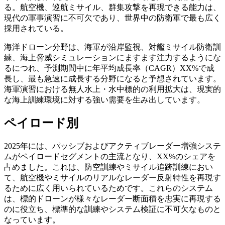
る。航空機、巡航ミサイル、群集攻撃を再現できる能力は、
現代の軍事演習に不可欠であり、世界中の防衛軍で最も広く
採用されている。
海洋ドローン分野は、海軍が沿岸監視、対艦ミサイル防衛訓
練、海上脅威シミュレーションにますます注力するようにな
るにつれ、予測期間中に年平均成長率（CAGR）XX%で成
長し、最も急速に成長する分野になると予想されています。
海軍演習における無人水上・水中標的の利用拡大は、現実的
な海上訓練環境に対する強い需要を生み出しています。
ペイロード別
2025年には、パッシブおよびアクティブレーダー増強システ
ムがペイロードセグメントの主流となり、XX%のシェアを
占めました。これは、防空訓練やミサイル追跡訓練におい
て、航空機やミサイルのリアルなレーダー反射特性を再現す
るために広く用いられているためです。これらのシステム
は、標的ドローンが様々なレーダー断面積を忠実に再現する
のに役立ち、標準的な訓練やシステム検証に不可欠なものと
なっています。