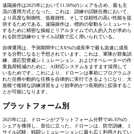
遠隔操作は2025年において11.50%のシェアを占め、最も主
流の運用方式となった。これは、訓練や試験任務において、
より高度な制御性、低複雑性、そして信頼性の高い性能を提
供するためである。遠隔操作は、標的の挙動をシミュレート
するために精密な操縦とリアルタイムでの人的入力が求めら
れる防空訓練やミサイル試験で広く用いられている。
自律運用は、予測期間中にXX%の成長率で最も急速に成長
する分野になると予想されています。これは、軍隊が群集訓
練、適応型脅威シミュレーション、およびオペレーターの作
業負荷軽減のために、AI対応システムをますます採用して
いるためです。これにより、ドローンは事前にプログラムさ
れた任務や動的な任務を自律的に実行できるようになり、大
規模で複雑な訓練演習をより効率的かつ長期的に拡張するこ
とが可能になります。
プラットフォーム別
2025年には、ドローンがプラットフォーム分野で46.35%の
シェアを獲得し、首位に立った。ドローンは、防空訓練、ミ
サイル試験、戦闘シミュレーションに最も広く利用されてい