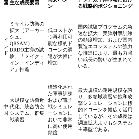
国
主な成長要因
ン
る戦略的ポジショニング
ミサイル防衛の
国内試験プログラムの急
拡大（アーカー
低コストか
速な拡大、実弾射撃訓練
シュ、
つ再利用可
イ
の頻度増加、および国内
QRSAM）、
能な標的ド
ン
製造エコシステムの強力
DRDO主導の試
ローンの調
ド
な推進により、最も力強
験、「メイク・
達が大幅に
い成長の勢いが生まれて
イン・インディ
増加
いる。
ア」推進
構造化され
最大規模の運用規模を誇
た軍事訓練
り、多領域演習や飽和攻
大規模な防衛近
および電子
撃シミュレーションに標
中
代化、統合防空
戦シミュレ
的ドローンを幅広く活用
国
システム、群集
ーションに
しているが、その成長は
戦演習
おいて非常
調達拡大よりもシステム
に高い使用
主導型である。
頻度