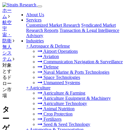
ホー
About Us
ム
Services
航空
Customized Market Research
Syndicated Market
宇
Research Reports
Transaction & Legal Intelligence
宙・
Advisory
防衛
Industries
+
Aerospace & Defense
無人
Airport Operations
シス
Aviation
テム
Communication Navigation & Surveillance
対象
Defense
とす
Naval Marine & Ports Technologies
るド
Space Technologies
Unmanned Systems
ロー
+
Agriculture
ン市
Agriculture & Farming
場
Agriculture Equipment & Machinery
Agriculture Technology
タ
Animal Nutrition
Crop Protection
ー
Fertilizers
Seed & Seed Technology
ゲ
+
Automotive & Transportation