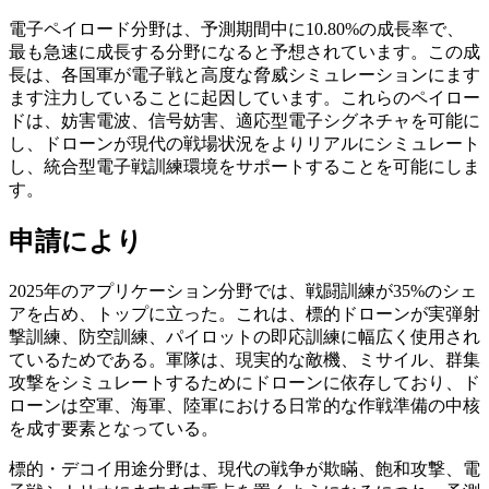
電子ペイロード分野は、予測期間中に10.80%の成長率で、
最も急速に成長する分野になると予想されています。この成
長は、各国軍が電子戦と高度な脅威シミュレーションにます
ます注力していることに起因しています。これらのペイロー
ドは、妨害電波、信号妨害、適応型電子シグネチャを可能に
し、ドローンが現代の戦場状況をよりリアルにシミュレート
し、統合型電子戦訓練環境をサポートすることを可能にしま
す。
申請により
2025年のアプリケーション分野では、戦闘訓練が35%のシェ
アを占め、トップに立った。これは、標的ドローンが実弾射
撃訓練、防空訓練、パイロットの即応訓練に幅広く使用され
ているためである。軍隊は、現実的な敵機、ミサイル、群集
攻撃をシミュレートするためにドローンに依存しており、ド
ローンは空軍、海軍、陸軍における日常的な作戦準備の中核
を成す要素となっている。
標的・デコイ用途分野は、現代の戦争が欺瞞、飽和攻撃、電