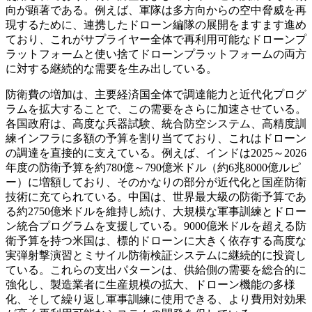
向が顕著である。例えば、軍隊は多方向からの空中脅威を再
現するために、連携したドローン編隊の展開をますます進め
ており、これがサプライヤー全体で再利用可能なドローンプ
ラットフォームと使い捨てドローンプラットフォームの両方
に対する継続的な需要を生み出している。
防衛費の増加は、主要経済国全体で調達能力と近代化プログ
ラムを拡大することで、この需要をさらに加速させている。
各国政府は、高度な兵器試験、統合防空システム、高精度訓
練インフラに多額の予算を割り当てており、これはドローン
の調達を直接的に支えている。例えば、インドは2025～2026
年度の防衛予算を約780億～790億米ドル（約6兆8000億ルピ
ー）に増額しており、そのかなりの部分が近代化と国産防衛
技術に充てられている。中国は、世界最大級の防衛予算であ
る約2750億米ドルを維持し続け、大規模な軍事訓練とドロー
ン統合プログラムを支援している。9000億米ドルを超える防
衛予算を持つ米国は、標的ドローンに大きく依存する高度な
実弾射撃演習とミサイル防衛検証システムに継続的に投資し
ている。これらの支出パターンは、供給側の需要を総合的に
強化し、製造業者に生産規模の拡大、ドローン機能の多様
化、そして繰り返し軍事訓練に使用できる、より費用対効果