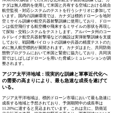
ナダは無人標的を使用して米国と共有する空域における統合
航空監視・対応システムのテストを行うシナリオに参加して
います。国内の訓練環境では、カナダは標的ドローンを地対
空ミサイル訓練や航空兵器射撃訓練に使用しており、ドロー
ンは低空飛行する航空機や飛来するミサイルの形状を再現し
て探知・交戦システムをテストします。アルバータ州のコー
ルドレイク航空兵器射撃場などの施設は実弾射撃訓練を支援
しており、戦闘機パイロットの訓練や兵器の精度テストのた
めに無人航空標的が展開されます。カナダはまた、共同防衛
態勢プログラムにおいて米国と緊密に協力しており、共同演
習ではしばしばドローンを用いた脅威シミュレーションが調
整されます。
アジア太平洋地域：現実的な訓練と軍事近代化へ
の需要の高まりにより、最も急速な成長を遂げて
いる。
アジア太平洋地域は、標的ドローン市場において最も急速に
成長する地域と予想されており、予測期間中の成長率は
11.20%に達すると見込まれています。これは主に、防衛近