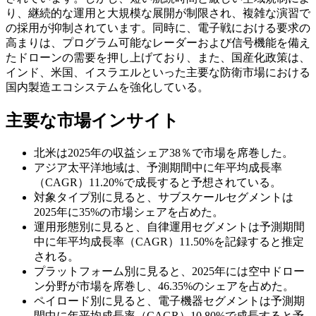
り、継続的な運用と大規模な展開が制限され、複雑な演習で
の採用が抑制されています。同時に、電子戦における要求の
高まりは、プログラム可能なレーダーおよび信号機能を備え
たドローンの需要を押し上げており、また、国産化政策は、
インド、米国、イスラエルといった主要な防衛市場における
国内製造エコシステムを強化している。
主要な市場インサイト
北米は2025年の収益シェア38％で市場を席巻した。
アジア太平洋地域は、予測期間中に年平均成長率
（CAGR）11.20%で成長すると予想されている。
対象タイプ別に見ると、サブスケールセグメントは
2025年に35%の市場シェアを占めた。
運用形態別に見ると、自律運用セグメントは予測期間
中に年平均成長率（CAGR）11.50%を記録すると推定
される。
プラットフォーム別に見ると、2025年には空中ドロー
ン分野が市場を席巻し、46.35%のシェアを占めた。
ペイロード別に見ると、電子機器セグメントは予測期
間中に年平均成長率（CAGR）10.80%で成長すると予