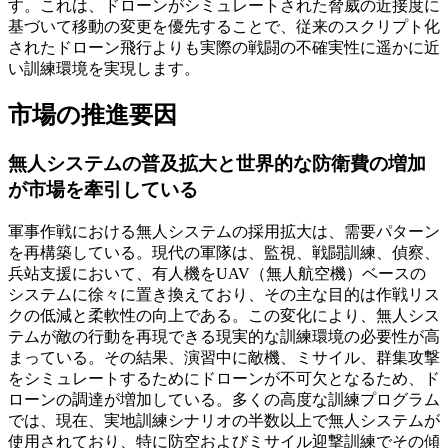
す。これは、ドローンがシミュレートされた脅威の近接度に
基づいて移動の変更を優先することで、従来のスクリプト化
されたドローン飛行よりも実際の戦闘の不確実性に遥かに近
い訓練環境を実現します。
市場の推進要因
無人システムの普及拡大と世界的な防衛費の増加
が市場を牽引している
軍事作戦における無人システムの採用拡大は、需要パターン
を再構築している。現代の軍隊は、監視、戦闘訓練、偵察、
兵站支援において、有人機をUAV（無人航空機）ベースの
システムに徐々に置き換えており、その主な目的は作戦リス
クの低減と柔軟性の向上である。この変化により、無人シス
テムが敵の行動を再現できる現実的な訓練環境の必要性が高
まっている。その結果、演習中に敵機、ミサイル、群集攻撃
をシミュレートするためにドローンが不可欠となるため、ド
ローンの調達が増加している。多くの高度な訓練プログラム
では、現在、実地訓練シナリオの半数以上で無人システムが
使用されており、特に防空およびミサイル迎撃訓練でその傾