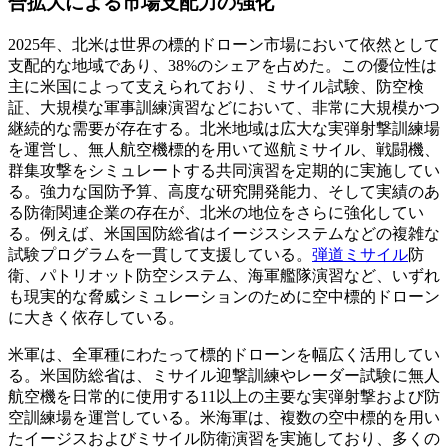
合拡大による市場支配力の強化
2025年、北米は世界の標的ドローン市場において依然として
支配的な地域であり、38%のシェアを占めた。この優位性は
主に米国によって支えられており、ミサイル試験、防空検
証、大規模な軍事訓練演習などにおいて、非常に大規模かつ
継続的な需要が存在する。北米地域は広大な実弾射撃訓練場
を運営し、無人航空機標的を用いて巡航ミサイル、戦闘機、
群集攻撃をシミュレートする共同演習を定期的に実施してい
る。強力な国防予算、高度な研究開発能力、そして実績のあ
る防衛関連企業の存在が、北米の地位をさらに強化してい
る。例えば、米国国防総省はイージスシステムなどの複雑な
試験プログラムを一貫して支援している。
弾道ミサイル
防
衛、パトリオット防空システム、海軍艦隊演習など、いずれ
も現実的な脅威シミュレーションのために空中標的ドローン
に大きく依存している。
米軍は、全軍種にわたって標的ドローンを幅広く活用してい
る。米国防総省は、ミサイル迎撃訓練やレーダー試験に無人
航空機を日常的に使用する11以上の主要な実弾射撃および防
空訓練場を運営している。米海軍は、複数の空中標的を用い
たイージスおよびミサイル防衛演習を実施しており、多くの