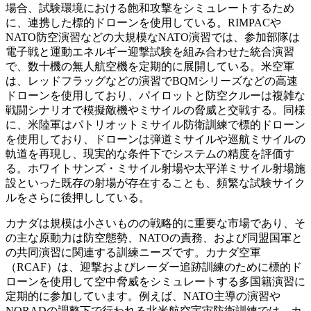
場合、試験環境における飽和攻撃をシミュレートするため
に、連携した標的ドローンを使用している。RIMPACや
NATO防空演習などの大規模なNATO演習では、参加部隊は
電子戦と運動エネルギー迎撃試験を組み合わせた統合演習
で、数十機の無人航空機を定期的に展開している。米空軍
は、レッドフラッグなどの演習でBQMシリーズなどの高速
ドローンを使用しており、パイロットと防空クルーは複雑な
戦闘シナリオで模擬敵機やミサイルの脅威と交戦する。同様
に、米陸軍はパトリオットミサイル防衛訓練で標的ドローン
を使用しており、ドローンは弾道ミサイルや巡航ミサイルの
軌道を再現し、現実的な条件下でシステムの精度を評価す
る。ホワイトサンズ・ミサイル射場や太平洋ミサイル射場施
設といった既存の射場が存在することも、頻繁な試験サイク
ルをさらに後押ししている。
カナダは規模は小さいものの戦略的に重要な市場であり、そ
の主な原動力は防空態勢、NATOの責務、および同盟国軍と
の共同演習に関連する訓練ニーズです。カナダ空軍
（RCAF）は、迎撃およびレーダー追跡訓練のために標的ド
ローンを使用して空中脅威をシミュレートする多国籍演習に
定期的に参加しています。例えば、NATO主導の演習や
NORADの調整下で行われる北米航空宇宙防衛訓練では、カ