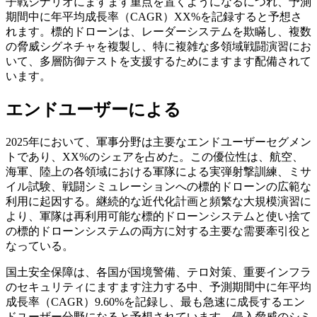
子戦シナリオにますます重点を置くようになるにつれ、予測
期間中に年平均成長率（CAGR）XX%を記録すると予想さ
れます。標的ドローンは、レーダーシステムを欺瞞し、複数
の脅威シグネチャを複製し、特に複雑な多領域戦闘演習にお
いて、多層防御テストを支援するためにますます配備されて
います。
エンドユーザーによる
2025年において、軍事分野は主要なエンドユーザーセグメン
トであり、XX%のシェアを占めた。この優位性は、航空、
海軍、陸上の各領域における軍隊による実弾射撃訓練、ミサ
イル試験、戦闘シミュレーションへの標的ドローンの広範な
利用に起因する。継続的な近代化計画と頻繁な大規模演習に
より、軍隊は再利用可能な標的ドローンシステムと使い捨て
の標的ドローンシステムの両方に対する主要な需要牽引役と
なっている。
国土安全保障は、各国が国境警備、テロ対策、重要インフラ
のセキュリティにますます注力する中、予測期間中に年平均
成長率（CAGR）9.60%を記録し、最も急速に成長するエン
ドユーザー分野になると予想されています。侵入脅威のシミ