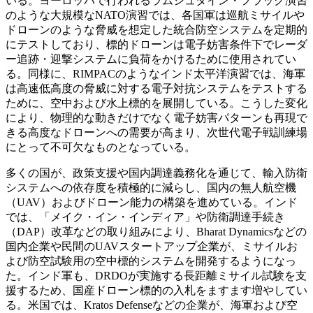
いる。ヨーロッパで行われるラムシュタイン・フラッグ演習
のような大規模なNATO演習では、各国軍は巡航ミサイルや
ドローンのような脅威を想定した統合防空システムを定期的
にテストしており、標的ドローンは電子妨害条件下でレーダ
ー追跡・迎撃システムに負荷をかけるために使用されてい
る。同様に、RIMPACのようなインド太平洋演習では、海軍
は高速低高度の脅威に対する電子対抗システムをテストする
ために、空中および水上標的を展開している。こうした変化
により、物理的な動きだけでなく電子妨害パターンも再現で
きる高度なドローンへの需要が高まり、次世代電子戦訓練場
にとって不可欠なものとなっている。
多くの国が、政策支援や国内調達義務化を通じて、輸入防衛
システムへの依存度を積極的に減らし、国内の無人航空機
（UAV）およびドローン能力の構築を進めている。インド
では、「メイク・イン・インディア」や防衛調達手続き
（DAP）改革などの取り組みにより、Bharat Dynamicsなどの
国内企業や民間のUAVスタートアップ企業が、ミサイルお
よび防空試験用の空中標的システムを開発するようになっ
た。インド軍も、DRDOが実施する長距離ミサイル試験を支
援するため、国産ドローン標的の入札をますます増やしてい
る。米国では、Kratos Defenseなどの企業が、海軍および空