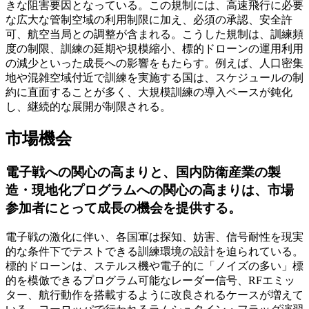
きな阻害要因となっている。この規制には、高速飛行に必要
な広大な管制空域の利用制限に加え、必須の承認、安全許
可、航空当局との調整が含まれる。こうした規制は、訓練頻
度の制限、訓​​練の延期や規模縮小、標的ドローンの運用利用
の減少といった成長への影響をもたらす。例えば、人口密集
地や混雑空域付近で訓練を実施する国は、スケジュールの制
約に直面することが多く、大規模訓練の導入ペースが鈍化
し、継続的な展開が制限される。
市場機会
電子戦への関心の高まりと、国内防衛産業の製
造・現地化プログラムへの関心の高まりは、市場
参加者にとって成長の機会を提供する。
電子戦の激化に伴い、各国軍は探知、妨害、信号耐性を現実
的な条件下でテストできる訓練環境の設計を迫られている。
標的ドローンは、ステルス機や電子的に「ノイズの多い」標
的を模倣できるプログラム可能なレーダー信号、RFエミッ
ター、航行動作を搭載するように改良されるケースが増えて