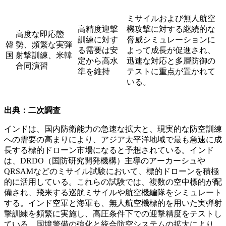
ミサイルおよび無人航空
高精度迎撃
機攻撃に対する継続的な
高度な即応態
訓練に対す
脅威シミュレーションに
韓
勢、頻繁な実弾
る需要は安
よって成長が促進され、
国
射撃訓練、米韓
定から高水
迅速な対応と多層防御の
合同演習
準を維持
テストに重点が置かれて
いる。
出典：二次調査
インドは、国内防衛能力の急速な拡大と、現実的な防空訓練
への需要の高まりにより、アジア太平洋地域で最も急速に成
長する標的ドローン市場になると予想されている。インド
は、DRDO（国防研究開発機構）主導のアーカーシュや
QRSAMなどのミサイル試験において、標的ドローンを積極
的に活用している。これらの試験では、複数の空中標的が配
備され、飛来する巡航ミサイルや航空機編隊をシミュレート
する。インド空軍と海軍も、無人航空機標的を用いた実弾射
撃訓練を頻繁に実施し、高圧条件下での迎撃精度をテストし
ている。国境警備の強化と統合防空システムの拡大により、