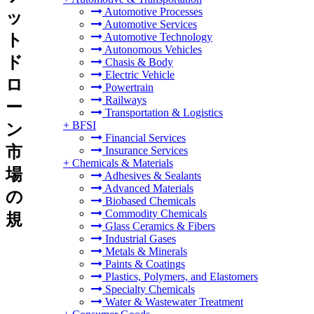
Automotive Processes
ッ
Automotive Services
ト
Automotive Technology
Autonomous Vehicles
ド
Chasis & Body
Electric Vehicle
ロ
Powertrain
Railways
ー
Transportation & Logistics
+
BFSI
ン
Financial Services
市
Insurance Services
+
Chemicals & Materials
場
Adhesives & Sealants
Advanced Materials
の
Biobased Chemicals
Commodity Chemicals
規
Glass Ceramics & Fibers
Industrial Gases
Metals & Minerals
Paints & Coatings
Plastics, Polymers, and Elastomers
Specialty Chemicals
Water & Wastewater Treatment