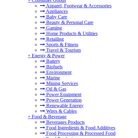
+
Consumer Goods
Apparel, Footwear & Accessories
Appliances
Baby Care
Beauty & Personal Care
Gaming
Home Products & Utilities
Retailing
Sports & Fitness
Travel & Tourism
+
Energy & Power
Battery
Biofuels
Environment
Marine
Mining Services
Oil & Gas
Power Equipment
Power Generation
Renewable Energy
Wires & Cables
+
Food & Beverage
Beverages Products
Food Ingredients & Food Additives
Food Processing & Processed Food