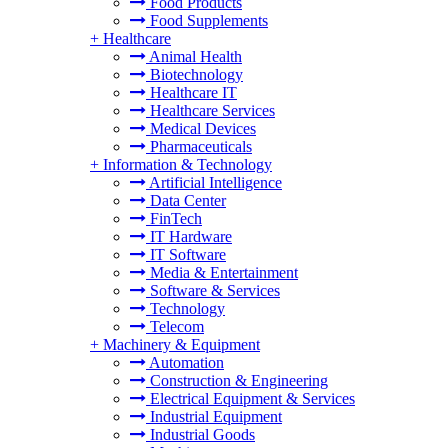
Food Products
Food Supplements
+
Healthcare
Animal Health
Biotechnology
Healthcare IT
Healthcare Services
Medical Devices
Pharmaceuticals
+
Information & Technology
Artificial Intelligence
Data Center
FinTech
IT Hardware
IT Software
Media & Entertainment
Software & Services
Technology
Telecom
+
Machinery & Equipment
Automation
Construction & Engineering
Electrical Equipment & Services
Industrial Equipment
Industrial Goods