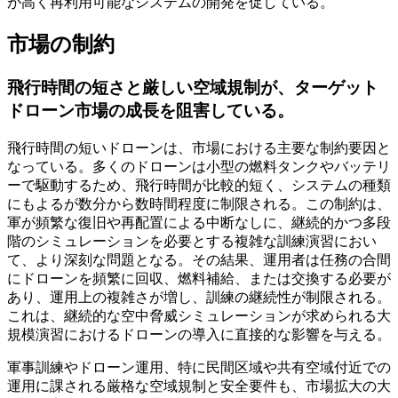
が高く再利用可能なシステムの開発を促している。
市場の制約
飛行時間の短さと厳しい空域規制が、ターゲット
ドローン市場の成長を阻害している。
飛行時間の短いドローンは、市場における主要な制約要因と
なっている。多くのドローンは小型の燃料タンクやバッテリ
ーで駆動するため、飛行時間が比較的短く、システムの種類
にもよるが数分から数時間程度に制限される。この制約は、
軍が頻繁な復旧や再配置による中断なしに、継続的かつ多段
階のシミュレーションを必要とする複雑な訓練演習におい
て、より深刻な問題となる。その結果、運用者は任務の合間
にドローンを頻繁に回収、燃料補給、または交換する必要が
あり、運用上の複雑さが増し、訓練の継続性が制限される。
これは、継続的な空中脅威シミュレーションが求められる大
規模演習におけるドローンの導入に直接的な影響を与える。
軍事訓練やドローン運用、特に民間区域や共有空域付近での
運用に課される厳格な空域規制と安全要件も、市場拡大の大