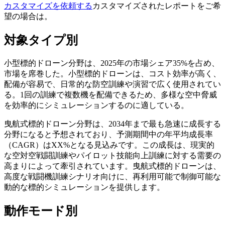
カスタマイズを依頼する
カスタマイズされたレポートをご希
望の場合は。
対象タイプ別
小型標的ドローン分野は、2025年の市場シェア35%を占め、
市場を席巻した。小型標的ドローンは、コスト効率が高く、
配備が容易で、日常的な防空訓練や演習で広く使用されてい
る。1回の訓練で複数機を配備できるため、多様な空中脅威
を効率的にシミュレーションするのに適している。
曳航式標的ドローン分野は、2034年まで最も急速に成長する
分野になると予想されており、予測期間中の年平均成長率
（CAGR）はXX%となる見込みです。この成長は、現実的
な空対空戦闘訓練やパイロット技能向上訓練に対する需要の
高まりによって牽引されています。曳航式標的ドローンは、
高度な戦闘機訓練シナリオ向けに、再利用可能で制御可能な
動的な標的シミュレーションを提供します。
動作モード別