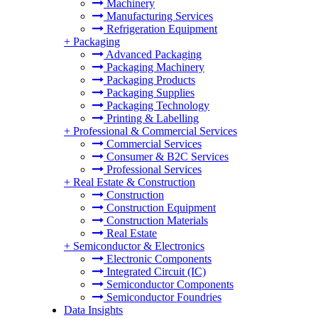
Machinery
Manufacturing Services
Refrigeration Equipment
+
Packaging
Advanced Packaging
Packaging Machinery
Packaging Products
Packaging Supplies
Packaging Technology
Printing & Labelling
+
Professional & Commercial Services
Commercial Services
Consumer & B2C Services
Professional Services
+
Real Estate & Construction
Construction
Construction Equipment
Construction Materials
Real Estate
+
Semiconductor & Electronics
Electronic Components
Integrated Circuit (IC)
Semiconductor Components
Semiconductor Foundries
Data Insights