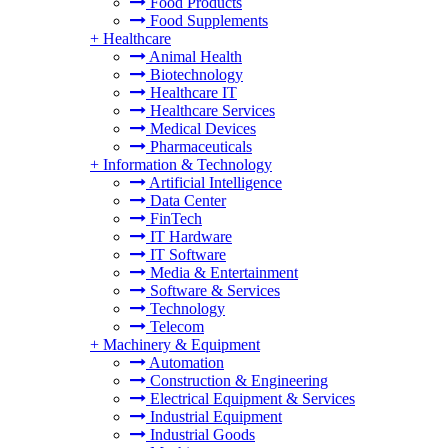
Food Products
Food Supplements
+
Healthcare
Animal Health
Biotechnology
Healthcare IT
Healthcare Services
Medical Devices
Pharmaceuticals
+
Information & Technology
Artificial Intelligence
Data Center
FinTech
IT Hardware
IT Software
Media & Entertainment
Software & Services
Technology
Telecom
+
Machinery & Equipment
Automation
Construction & Engineering
Electrical Equipment & Services
Industrial Equipment
Industrial Goods