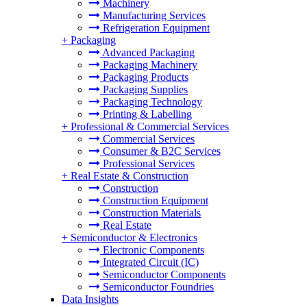
Machinery
Manufacturing Services
Refrigeration Equipment
+
Packaging
Advanced Packaging
Packaging Machinery
Packaging Products
Packaging Supplies
Packaging Technology
Printing & Labelling
+
Professional & Commercial Services
Commercial Services
Consumer & B2C Services
Professional Services
+
Real Estate & Construction
Construction
Construction Equipment
Construction Materials
Real Estate
+
Semiconductor & Electronics
Electronic Components
Integrated Circuit (IC)
Semiconductor Components
Semiconductor Foundries
Data Insights