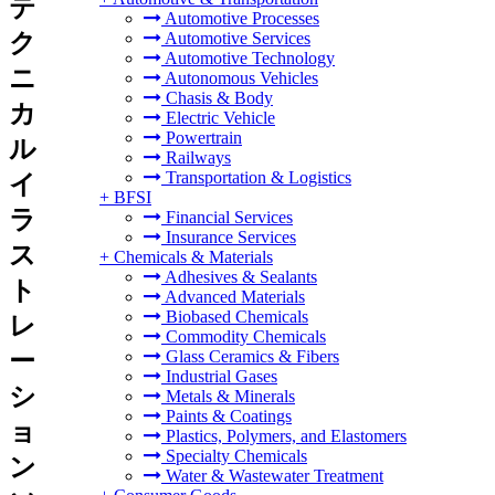
テ
Automotive Processes
ク
Automotive Services
Automotive Technology
ニ
Autonomous Vehicles
Chasis & Body
カ
Electric Vehicle
Powertrain
ル
Railways
Transportation & Logistics
イ
+
BFSI
ラ
Financial Services
Insurance Services
ス
+
Chemicals & Materials
Adhesives & Sealants
ト
Advanced Materials
Biobased Chemicals
レ
Commodity Chemicals
ー
Glass Ceramics & Fibers
Industrial Gases
シ
Metals & Minerals
Paints & Coatings
ョ
Plastics, Polymers, and Elastomers
Specialty Chemicals
ン
Water & Wastewater Treatment