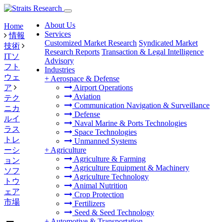
About Us
Home
Services
情報
Customized Market Research
Syndicated Market
技術
Research Reports
Transaction & Legal Intelligence
ITソ
Advisory
フト
Industries
ウェ
+
Aerospace & Defense
ア
Airport Operations
Aviation
テク
Communication Navigation & Surveillance
ニカ
Defense
ルイ
Naval Marine & Ports Technologies
ラス
Space Technologies
トレ
Unmanned Systems
ーシ
+
Agriculture
Agriculture & Farming
ョン
Agriculture Equipment & Machinery
ソフ
Agriculture Technology
トウ
Animal Nutrition
ェア
Crop Protection
市場
Fertilizers
Seed & Seed Technology
+
Automotive & Transportation