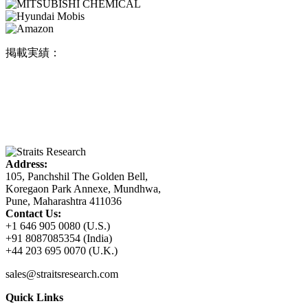
掲載実績：
Address:
105, Panchshil The Golden Bell,
Koregaon Park Annexe, Mundhwa,
Pune, Maharashtra 411036
Contact Us:
+1 646 905 0080 (U.S.)
+91 8087085354 (India)
+44 203 695 0070 (U.K.)
sales@straitsresearch.com
Quick Links