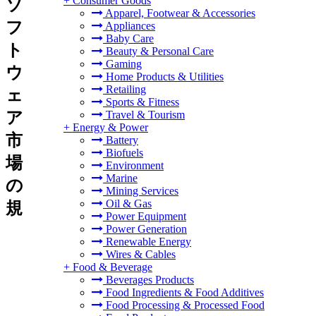
+
Consumer Goods
ソ
Apparel, Footwear & Accessories
フ
Appliances
Baby Care
ト
Beauty & Personal Care
Gaming
ウ
Home Products & Utilities
Retailing
ェ
Sports & Fitness
ア
Travel & Tourism
+
Energy & Power
市
Battery
Biofuels
場
Environment
Marine
の
Mining Services
Oil & Gas
規
Power Equipment
Power Generation
Renewable Energy
Wires & Cables
+
Food & Beverage
Beverages Products
Food Ingredients & Food Additives
Food Processing & Processed Food