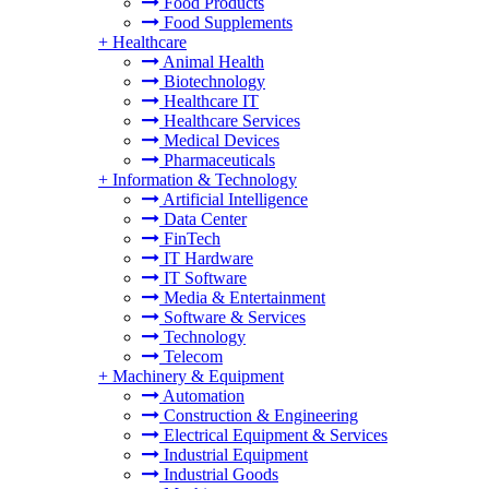
Food Products
Food Supplements
+
Healthcare
Animal Health
Biotechnology
Healthcare IT
Healthcare Services
Medical Devices
Pharmaceuticals
+
Information & Technology
Artificial Intelligence
Data Center
FinTech
IT Hardware
IT Software
Media & Entertainment
Software & Services
Technology
Telecom
+
Machinery & Equipment
Automation
Construction & Engineering
Electrical Equipment & Services
Industrial Equipment
Industrial Goods