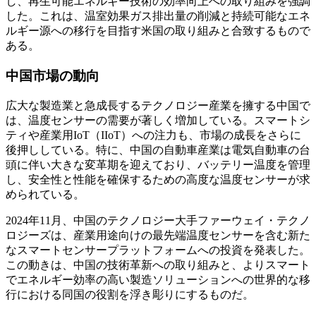
し、再生可能エネルギー技術の効率向上への取り組みを強調
した。これは、温室効果ガス排出量の削減と持続可能なエネ
ルギー源への移行を目指す米国の取り組みと合致するもので
ある。
中国市場の動向
広大な製造業と急成長するテクノロジー産業を擁する中国で
は、温度センサーの需要が著しく増加している。スマートシ
ティや産業用IoT（IIoT）への注力も、市場の成長をさらに
後押ししている。特に、中国の自動車産業は電気自動車の台
頭に伴い大きな変革期を迎えており、バッテリー温度を管理
し、安全性と性能を確保するための高度な温度センサーが求
められている。
2024年11月、中国のテクノロジー大手ファーウェイ・テクノ
ロジーズは、産業用途向けの最先端温度センサーを含む新た
なスマートセンサープラットフォームへの投資を発表した。
この動きは、中国の技術革新への取り組みと、よりスマート
でエネルギー効率の高い製造ソリューションへの世界的な移
行における同国の役割を浮き彫りにするものだ。