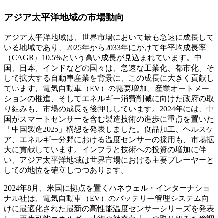
アジア太平洋地域の市場動向
アジア太平洋地域は、世界市場において最も急速に成長して
いる地域であり、2025年から2033年にかけて年平均成長率
（CAGR）10.5%という高い成長が見込まれています。中
国、日本、インドなどの国々は、急速な工業化、都市化、そ
して拡大する自動車産業を背景に、この成長に大きく貢献し
ています。電気自動車（EV）の需要増加、産業オートメー
ションの推進、そしてエネルギー消費削減に向けた政府の取
り組みも、市場の成長を後押ししています。2024年には、中
国がスマートセンサーを含む製造技術の進歩に重点を置いた
「中国製造2025」構想を発表しました。食品加工、ヘルスケ
ア、エネルギー分野における温度センサーの採用も、市場拡
大に貢献しています。インフラと技術への投資の増加に伴
い、アジア太平洋地域は世界市場における主要プレーヤーと
しての地位を確立しつつあります。
2024年8月、米国に拠点を置くハネウェル・インターナショ
ナル社は、電気自動車（EV）のバッテリー管理システム向
けに最適化された最新の高性能温度センサーシリーズを発表