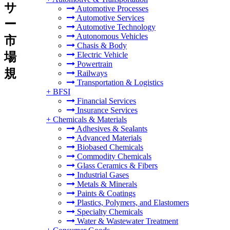
サ
Automotive Processes
Automotive Services
ー
Automotive Technology
Autonomous Vehicles
市
Chasis & Body
場
Electric Vehicle
Powertrain
規
Railways
Transportation & Logistics
+
BFSI
Financial Services
Insurance Services
+
Chemicals & Materials
Adhesives & Sealants
Advanced Materials
Biobased Chemicals
Commodity Chemicals
Glass Ceramics & Fibers
Industrial Gases
Metals & Minerals
Paints & Coatings
Plastics, Polymers, and Elastomers
Specialty Chemicals
Water & Wastewater Treatment