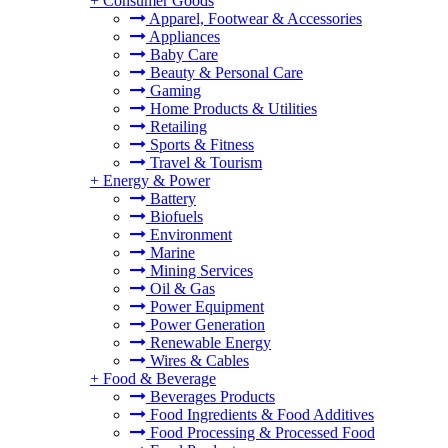
+
Consumer Goods
Apparel, Footwear & Accessories
Appliances
Baby Care
Beauty & Personal Care
Gaming
Home Products & Utilities
Retailing
Sports & Fitness
Travel & Tourism
+
Energy & Power
Battery
Biofuels
Environment
Marine
Mining Services
Oil & Gas
Power Equipment
Power Generation
Renewable Energy
Wires & Cables
+
Food & Beverage
Beverages Products
Food Ingredients & Food Additives
Food Processing & Processed Food