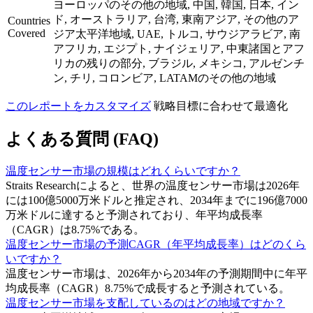
ヨーロッパのその他の地域, 中国, 韓国, 日本, イン
ド, オーストラリア, 台湾, 東南アジア, その他のア
Countries
Covered
ジア太平洋地域, UAE, トルコ, サウジアラビア, 南
アフリカ, エジプト, ナイジェリア, 中東諸国とアフ
リカの残りの部分, ブラジル, メキシコ, アルゼンチ
ン, チリ, コロンビア, LATAMのその他の地域
このレポートをカスタマイズ
戦略目標に合わせて最適化
よくある質問 (FAQ)
温度センサー市場の規模はどれくらいですか？
Straits Researchによると、世界の温度センサー市場は2026年
には100億5000万米ドルと推定され、2034年までに196億7000
万米ドルに達すると予測されており、年平均成長率
（CAGR）は8.75%である。
温度センサー市場の予測CAGR（年平均成長率）はどのくら
いですか？
温度センサー市場は、2026年から2034年の予測期間中に年平
均成長率（CAGR）8.75%で成長すると予測されている。
温度センサー市場を支配しているのはどの地域ですか？