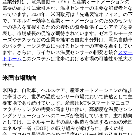
産業分野は、電気自動車（EV）と産業オートメーションの
需要の高まりに牽引され、温度センサーの主要な消費者とな
っています。2024年、米国政府は「先進製造オフィス」の下
で、エネルギー効率と産業オートメーションのためのセンサ
ーの導入を支援するための複数の資金提供イニシアチブを発
表し、市場成長の促進が期待されています。ゼネラルモータ
ーズやテスラなどの企業を擁する自動車分野は、電気自動車
のバッテリーシステムにおけるセンサーの需要を牽引してい
ます。さらに、ワイヤレス温度センサーの開発と統合
スマー
トホーム
このシステムは北米における市場の可能性を拡大さ
せた。
米国市場動向
米国は、自動車、ヘルスケア、産業オートメーションの進歩
に牽引され、世界の温度センサー市場において依然として主
要市場であり続けています。産業用IoTやスマートマニュフ
ァクチャリングの需要の高まりに伴い、高精度な温度センシ
ングソリューションへのニーズが急増しています。主な動向
としては、エネルギー効率の高い製造を促進するための米国
エネルギー省（DOE）の取り組みが挙げられ、多くの場
合、プロセス最適化のために温度センサーが組み込まれてい