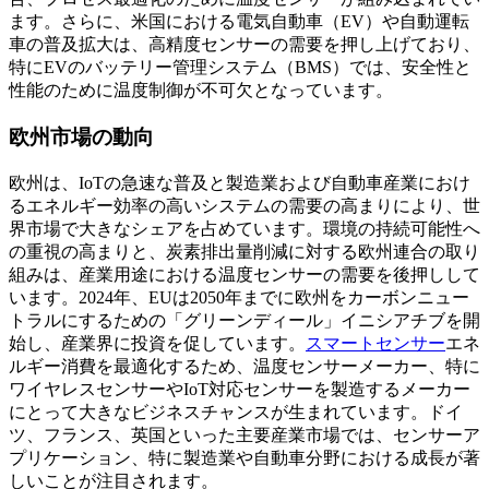
ます。さらに、米国における電気自動車（EV）や自動運転
車の普及拡大は、高精度センサーの需要を押し上げており、
特にEVのバッテリー管理システム（BMS）では、安全性と
性能のために温度制御が不可欠となっています。
欧州市場の動向
欧州は、IoTの急速な普及と製造業および自動車産業におけ
るエネルギー効率の高いシステムの需要の高まりにより、世
界市場で大きなシェアを占めています。環境の持続可能性へ
の重視の高まりと、炭素排出量削減に対する欧州連合の取り
組みは、産業用途における温度センサーの需要を後押しして
います。2024年、EUは2050年までに欧州をカーボンニュー
トラルにするための「グリーンディール」イニシアチブを開
始し、産業界に投資を促しています。
スマートセンサー
エネ
ルギー消費を最適化するため、温度センサーメーカー、特に
ワイヤレスセンサーやIoT対応センサーを製造するメーカー
にとって大きなビジネスチャンスが生まれています。ドイ
ツ、フランス、英国といった主要産業市場では、センサーア
プリケーション、特に製造業や自動車分野における成長が著
しいことが注目されます。