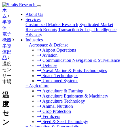
ホー
About Us
ム
Services
半導
Customized Market Research
Syndicated Market
体・
Research Reports
Transaction & Legal Intelligence
電子
Advisory
機器
Industries
+
Aerospace & Defense
半導
Airport Operations
体部
Aviation
品
Communication Navigation & Surveillance
温度
Defense
セン
Naval Marine & Ports Technologies
サー
Space Technologies
Unmanned Systems
市場
+
Agriculture
Agriculture & Farming
温
Agriculture Equipment & Machinery
Agriculture Technology
度
Animal Nutrition
Crop Protection
セ
Fertilizers
ン
Seed & Seed Technology
+
Automotive & Transportation