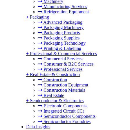
Machinery
Manufacturing Services
Refrigeration Equipment
+
Packaging
Advanced Packaging
Packaging Machinery
Packaging Products
Packaging Supplies
Packaging Technology
Printing & Labelling
+
Professional & Commercial Services
Commercial Services
Consumer & B2C Services
Professional Services
+
Real Estate & Construction
Construction
Construction Equipment
Construction Materials
Real Estate
+
Semiconductor & Electronics
Electronic Components
Integrated Circuit (IC)
Semiconductor Components
Semiconductor Foundries
Data Insights