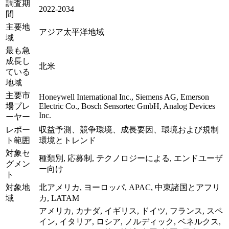
調査期
2022-2034
間
主要地
アジア太平洋地域
域
最も急
成長し
北米
ている
地域
主要市
Honeywell International Inc., Siemens AG, Emerson
場プレ
Electric Co., Bosch Sensortec GmbH, Analog Devices
Inc.
ーヤー
レポー
収益予測、競争環境、成長要因、環境および規制
ト範囲
環境とトレンド
対象セ
種類別, 応募制, テクノロジーによる, エンドユーザ
グメン
ー向け
ト
対象地
北アメリカ, ヨーロッパ, APAC, 中東諸国とアフリ
域
カ, LATAM
アメリカ, カナダ, イギリス, ドイツ, フランス, スペ
イン, イタリア, ロシア, ノルディック, ベネルクス,