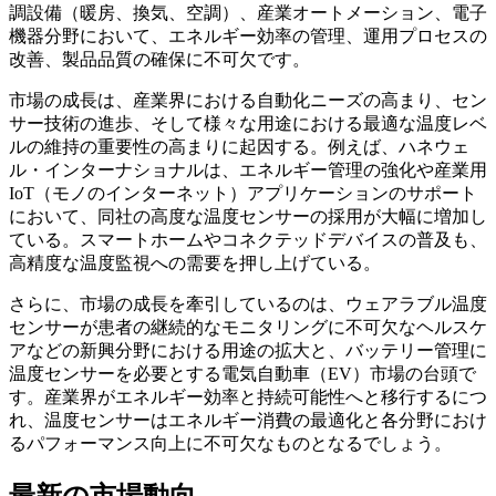
調設備（暖房、換気、空調）、産業オートメーション、電子
機器分野において、エネルギー効率の管理、運用プロセスの
改善、製品品質の確保に不可欠です。
市場の成長は、産業界における自動化ニーズの高まり、セン
サー技術の進歩、そして様々な用途における最適な温度レベ
ルの維持の重要性の高まりに起因する。例えば、ハネウェ
ル・インターナショナルは、エネルギー管理の強化や産業用
IoT（モノのインターネット）アプリケーションのサポート
において、同社の高度な温度センサーの採用が大幅に増加し
ている。スマートホームやコネクテッドデバイスの普及も、
高精度な温度監視への需要を押し上げている。
さらに、市場の成長を牽引しているのは、ウェアラブル温度
センサーが患者の継続的なモニタリングに不可欠なヘルスケ
アなどの新興分野における用途の拡大と、バッテリー管理に
温度センサーを必要とする電気自動車（EV）市場の台頭で
す。産業界がエネルギー効率と持続可能性へと移行するにつ
れ、温度センサーはエネルギー消費の最適化と各分野におけ
るパフォーマンス向上に不可欠なものとなるでしょう。
最新の市場動向