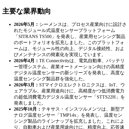
主要な業界動向
2026年5月：
シーメンスは、プロセス産業向けに設計さ
れたモジュール式温度センサープラットフォーム
「SITRANS TS500」を発表し、産業用センシング製品
のポートフォリオを拡充しました。このプラットフォ
ームは、モジュール性の向上、デジタル接続性、およ
びメンテナンスの簡素化を実現しています。
2026年4月：
TE Con​​nectivityは、電気自動車、バッテリ
ー管理システム、産業オートメーション向けの高精度
デジタル温度センサーの新シリーズを発表し、高度な
温度センシング製品群を強化した。
2026年3月：
STマイクロエレクトロニクスは、IoT、ウ
ェアラブル、産業用途向けに、高精度かつ低消費電力
の超低消費電力デジタル温度センサー「STTS22H」を
発表しました。
2025年10月：
テキサス・インスツルメンツは、新型ア
ナログ温度センサー「TMP14x」を発表し、温度セン
シング製品のラインナップを拡充しました。これによ
り、自動車および産業用途向けに、精度向上、応答速