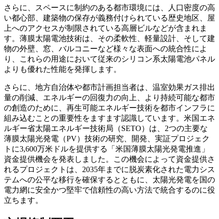
さらに、スペースに制約のある都市環境には、人口密度の高
い都心部、建築物の保存が義務付けられている歴史地区、屋
上へのアクセスが制限されている高層ビルなどが含まれま
す。薄膜太陽電池技術は、その柔軟性、軽量設計、そして建
物の外壁、窓、バルコニーなど様々な表面への統合性によ
り、これらの用途において従来のシリコン系太陽電池パネル
よりも優れた性能を発揮します。
さらに、地方自治体や都市計画担当者は、温室効果ガス排出
量の削減、エネルギーの回復力の向上、より持続可能な都市
の創造のために、再生可能エネルギー技術を都市インフラに
組み込むことの重要性をますます認識しています。米国エネ
ルギー省太陽エネルギー技術局（SETO）は、2つの主要な
薄膜太陽光発電（PV）技術の研究、開発、実証プロジェク
トに3,600万米ドルを提供する「米国薄膜太陽光発電推進」
資金提供機会を発表しました。この機会によって資金提供さ
れるプロジェクトは、2035年までに脱炭素化された電力シス
テムへの公平な移行を確保するとともに、太陽光発電を国の
電力網に安全かつ堅牢で信頼性の高い方法で統合するのに役
立ちます。