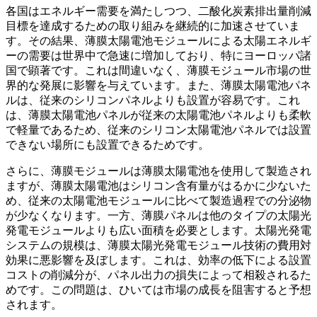
各国はエネルギー需要を満たしつつ、二酸化炭素排出量削減
目標を達成するための取り組みを継続的に加速させていま
す。その結果、薄膜太陽電池モジュールによる太陽エネルギ
ーの需要は世界中で急速に増加しており、特にヨーロッパ諸
国で顕著です。これは間違いなく、薄膜モジュール市場の世
界的な発展に影響を与えています。また、薄膜太陽電池パネ
ルは、従来のシリコンパネルよりも設置が容易です。これ
は、薄膜太陽電池パネルが従来の太陽電池パネルよりも柔軟
で軽量であるため、従来のシリコン太陽電池パネルでは設置
できない場所にも設置できるためです。
さらに、薄膜モジュールは薄膜太陽電池を使用して製造され
ますが、薄膜太陽電池はシリコン含有量がはるかに少ないた
め、従来の太陽電池モジュールに比べて製造過程での分泌物
が少なくなります。一方、薄膜パネルは他のタイプの太陽光
発電モジュールよりも広い面積を必要とします。太陽光発電
システムの規模は、薄膜太陽光発電モジュール技術の費用対
効果に悪影響を及ぼします。これは、効率の低下による設置
コストの削減分が、パネル出力の損失によって相殺されるた
めです。この問題は、ひいては市場の成長を阻害すると予想
されます。