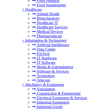
Food Products
Food Supplements
+
Healthcare
Animal Health
Biotechnology
Healthcare IT
Healthcare Services
Medical Devices
Pharmaceuticals
+
Information & Technology
Artificial Intelligence
Data Center
FinTech
IT Hardware
IT Software
Media & Entertainment
Software & Services
Technology
Telecom
+
Machinery & Equipment
Automation
Construction & Engineering
Electrical Equipment & Services
Industrial Equipment
Industrial Goods