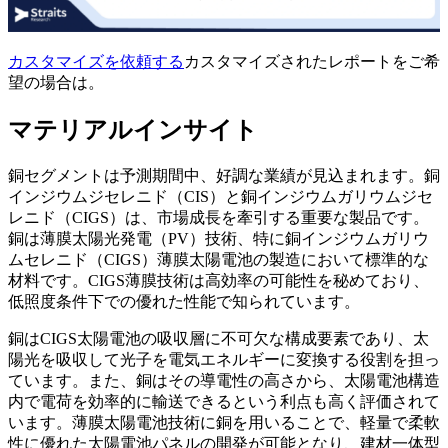
カスタマイズを依頼する
カスタマイズされたレポートをご希
望の場合は。
マテリアルインサイト
銅セグメントは予測期間中、好調な業績が見込まれます。銅
インジウムジセレニド（CIS）と銅インジウムガリウムジセ
レニド（CIGS）は、市場成長を牽引する重要な製品です。
銅は薄膜太陽光発電（PV）技術、特に銅インジウムガリウ
ムセレニド（CIGS）薄膜太陽電池の製造において標準的な
材料です。CIGS薄膜技術は高効率の可能性を秘めており、
低照度条件下での優れた性能で知られています。
銅はCIGS太陽電池の吸収層に不可欠な構成要素であり、太
陽光を吸収して光子を電気エネルギーに変換する役割を担っ
ています。また、銅はその導電性の高さから、太陽電池構造
内で電荷を効率的に輸送できるという利点も高く評価されて
います。薄膜太陽電池技術に銅を用いることで、軽量で柔軟
性に優れた太陽電池パネルの開発が可能となり、建材一体型