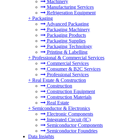
Machinery
Manufacturing Services
Refrigeration Equipment
+
Packaging
Advanced Packaging
Packaging Machinery
Packaging Products
Packaging Supplies
Packaging Technology
Printing & Labelling
+
Professional & Commercial Services
Commercial Services
Consumer & B2C Services
Professional Services
+
Real Estate & Construction
Construction
Construction Equipment
Construction Materials
Real Estate
+
Semiconductor & Electronics
Electronic Components
Integrated Circuit (IC)
Semiconductor Components
Semiconductor Foundries
Data Insights