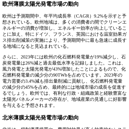
欧州薄膜太陽光発電市場の動向
欧州は予測期間中、年平均成長率（CAGR）9.2%を示すと予
想されている。欧州地域は、多くの消費者の間でクリーンエ
ネルギーの消費が増加し、エネルギー効率が向上しているこ
とに加え、特にドイツ、フランス、英国における温室効果ガ
ス排出削減策の実施により、予測期間中に最も急速に成長す
る地域になると見込まれている。
さらに、2023年には欧州の化石燃料発電量が19%減少し、石
炭発電量は26%減と過去最低水準を記録しました。これは、
風力発電と太陽光発電が43%増加したことによるもので、化
石燃料発電量の減少分の90TWhを占めています。2023年の
電力需要の3.4%減も排出量削減に貢献し、化石燃料発電量
の減少分の45%を占め、最終的には地域市場の成長を促進す
るでしょう。欧州では、有利な行政・組織政策と経験豊富な
太陽光パネルメーカーの存在が、地域産業の見通しに好影響
を与えると予想されます。
北米薄膜太陽光発電市場の動向