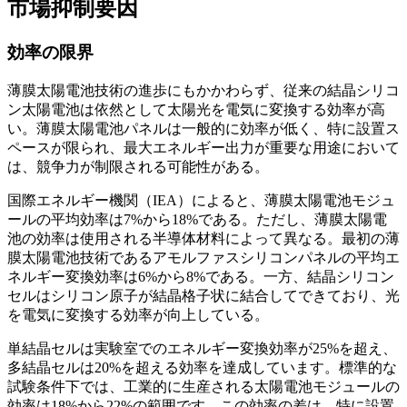
市場抑制要因
効率の限界
薄膜太陽電池技術の進歩にもかかわらず、従来の結晶シリコ
ン太陽電池は依然として太陽光を電気に変換する効率が高
い。薄膜太陽電池パネルは一般的に効率が低く、特に設置ス
ペースが限られ、最大エネルギー出力が重要な用途において
は、競争力が制限される可能性がある。
国際エネルギー機関（IEA）によると、薄膜太陽電池モジュ
ールの平均効率は7%から18%である。ただし、薄膜太陽電
池の効率は使用される半導体材料によって異なる。最初の薄
膜太陽電池技術であるアモルファスシリコンパネルの平均エ
ネルギー変換効率は6%から8%である。一方、結晶シリコン
セルはシリコン原子が結晶格子状に結合してできており、光
を電気に変換する効率が向上している。
単結晶セルは実験室でのエネルギー変換効率が25%を超え、
多結晶セルは20%を超える効率を達成しています。標準的な
試験条件下では、工業的に生産される太陽電池モジュールの
効率は18%から22%の範囲です。この効率の差は、特に設置