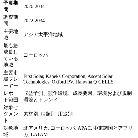
予測期
2026-2034
間
調査期
2022-2034
間
主要地
アジア太平洋地域
域
最も急
成長し
ヨーロッパ
ている
地域
主要市
First Solar, Kaneka Corporation, Ascent Solar
場プレ
Technologies, Oxford PV, Hanwha Q CELLS
ーヤー
レポー
収益予測、競争環境、成長要因、環境および規制
ト範囲
環境とトレンド
対象セ
グメン
素材別, 種類別, 用途別
ト
対象地
北アメリカ, ヨーロッパ, APAC, 中東諸国とアフリ
域
カ, LATAM