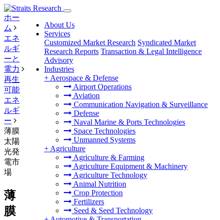
ホー
About Us
ム
Services
エネ
Customized Market Research
Syndicated Market
ルギ
Research Reports
Transaction & Legal Intelligence
ーと
Advisory
電力
Industries
+
Aerospace & Defense
再生
Airport Operations
可能
Aviation
エネ
Communication Navigation & Surveillance
ルギ
Defense
ー
Naval Marine & Ports Technologies
薄膜
Space Technologies
Unmanned Systems
太陽
+
Agriculture
光発
Agriculture & Farming
電市
Agriculture Equipment & Machinery
場
Agriculture Technology
Animal Nutrition
Crop Protection
薄
Fertilizers
膜
Seed & Seed Technology
+
Automotive & Transportation