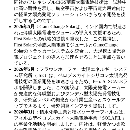
同社のフレキシブルCIGS薄膜太陽電池技術は、試験中
に高い耐性を示し、航空宇宙および宇宙電力用途向け
の軽量太陽光発電ソリューションのさらなる開発を後
押しするものです。
2026年5月：
GameChange Solarは、インド国内で製造さ
れた薄膜太陽電池モジュールの導入を支援するため、
First Solarとの戦略的提携を発表した。この提携は、
First Solarの薄膜太陽電池モジュールとGameChange
Solarのトラッカーシステムを統合し、大規模太陽光発
電プロジェクトの導入を加速させることに重点を置い
ている。
2026年5月：
フラウンホーファー太陽エネルギーシステ
ム研究所（ISE）は、ペロブスカイトシリコン太陽光発
電技術の産業開発を加速させるため、Pero-Si-SCALEラ
ボを開設しました。この施設は、太陽光発電メーカー
が先進的な薄膜型およびタンデム型太陽光発電技術
を、研究室レベルの概念から商業生産へとスケールア
ップできるよう、研究開発インフラを提供します。
2026年3月：
積水化学工業と積水ソーラーフィルムは、
フィルム型ペロブスカイト太陽電池事業「SOLAFIL」
の事業化活動を開始しました。両社は、軽量かつ柔軟