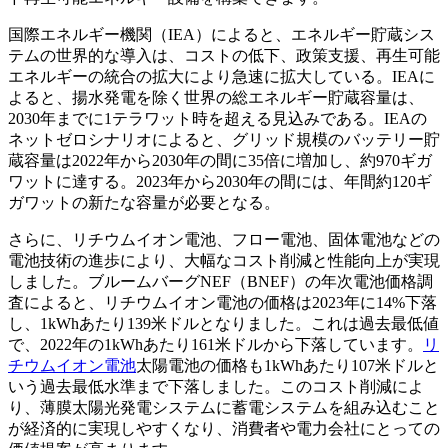
国際エネルギー機関（IEA）によると、エネルギー貯蔵シス
テムの世界的な導入は、コストの低下、政策支援、再生可能
エネルギーの統合の拡大により急速に拡大している。IEAに
よると、揚水発電を除く世界の総エネルギー貯蔵容量は、
2030年までに1テラワット時を超える見込みである。IEAの
ネットゼロシナリオによると、グリッド規模のバッテリー貯
蔵容量は2022年から2030年の間に35倍に増加し、約970ギガ
ワットに達する。2023年から2030年の間には、年間約120ギ
ガワットの新たな容量が必要となる。
さらに、リチウムイオン電池、フロー電池、固体電池などの
電池技術の進歩により、大幅なコスト削減と性能向上が実現
しました。ブルームバーグNEF（BNEF）の年次電池価格調
査によると、リチウムイオン電池の価格は2023年に14%下落
し、1kWhあたり139米ドルとなりました。これは過去最低値
で、2022年の1kWhあたり161米ドルから下落しています。
リ
チウムイオン電池
太陽電池の価格も1kWhあたり107米ドルと
いう過去最低水準まで下落しました。このコスト削減によ
り、薄膜太陽光発電システムに蓄電システムを組み込むこと
が経済的に実現しやすくなり、消費者や電力会社にとっての