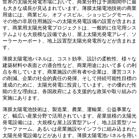
世界の太陽光発電市場において、商業分野は予測期間中に最
も大きな成長が見込まれています。薄膜太陽電池技術の商業
用途には、商業ビル、オフィスビル、ショッピングモール、
その他の非居住用施設への太陽光発電設備の設置が含まれま
す。商業用太陽光発電プロジェクトは、一般的に住宅用シス
テムよりも大規模な設備であり、屋上太陽光発電アレイ、ソ
ーラーカーポート、地上設置型太陽光発電所などが含まれま
す。
薄膜太陽電池パネルは、コスト効率、設計の柔軟性、様々な
建築材料や表面との適合性など、商業用途において多くの利
点を有しています。商業施設の所有者や企業は、運営コスト
の削減、企業の社会的責任の発揮、そして持続可能性目標の
達成のために、太陽光発電に投資しています。その優れた性
能の主な理由は、各国政府による支援的な政策や取り組みの
実施にあります。
薄膜太陽電池技術は、製造業、農業、運輸業、公益事業な
ど、幅広い産業分野で活用されています。産業規模の太陽光
発電設備には、大規模な屋上設置型アレイ、地上設置型ソー
ラーファーム、あるいは産業施設やインフラに組み込まれた
太陽光発電設備などがあります。薄膜太陽電池パネルを用い