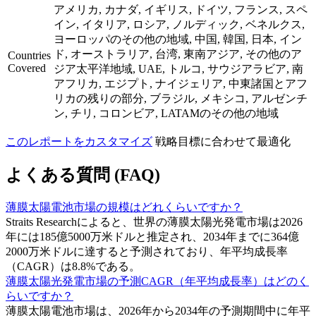
アメリカ, カナダ, イギリス, ドイツ, フランス, スペ
イン, イタリア, ロシア, ノルディック, ベネルクス,
ヨーロッパのその他の地域, 中国, 韓国, 日本, イン
ド, オーストラリア, 台湾, 東南アジア, その他のア
Countries
Covered
ジア太平洋地域, UAE, トルコ, サウジアラビア, 南
アフリカ, エジプト, ナイジェリア, 中東諸国とアフ
リカの残りの部分, ブラジル, メキシコ, アルゼンチ
ン, チリ, コロンビア, LATAMのその他の地域
このレポートをカスタマイズ
戦略目標に合わせて最適化
よくある質問 (FAQ)
薄膜太陽電池市場の規模はどれくらいですか？
Straits Researchによると、世界の薄膜太陽光発電市場は2026
年には185億5000万米ドルと推定され、2034年までに364億
2000万米ドルに達すると予測されており、年平均成長率
（CAGR）は8.8%である。
薄膜太陽光発電市場の予測CAGR（年平均成長率）はどのく
らいですか？
薄膜太陽電池市場は、2026年から2034年の予測期間中に年平