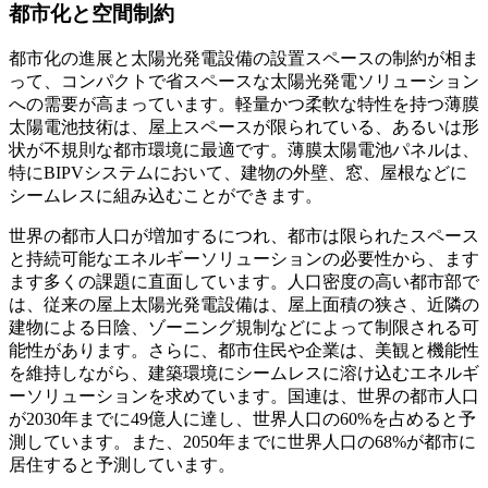
都市化と空間制約
都市化の進展と太陽光発電設備の設置スペースの制約が相ま
って、コンパクトで省スペースな太陽光発電ソリューション
への需要が高まっています。軽量かつ柔軟な特性を持つ薄膜
太陽電池技術は、屋上スペースが限られている、あるいは形
状が不規則な都市環境に最適です。薄膜太陽電池パネルは、
特にBIPVシステムにおいて、建物の外壁、窓、屋根などに
シームレスに組み込むことができます。
世界の都市人口が増加するにつれ、都市は限られたスペース
と持続可能なエネルギーソリューションの必要性から、ます
ます多くの課題に直面しています。人口密度の高い都市部で
は、従来の屋上太陽光発電設備は、屋上面積の狭さ、近隣の
建物による日陰、ゾーニング規制などによって制限される可
能性があります。さらに、都市住民や企業は、美観と機能性
を維持しながら、建築環境にシームレスに溶け込むエネルギ
ーソリューションを求めています。国連は、世界の都市人口
が2030年までに49億人に達し、世界人口の60%を占めると予
測しています。また、2050年までに世界人口の68%が都市に
居住すると予測しています。