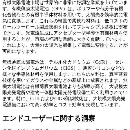
有機太陽電池市場は世界的に非常に好調な業績を上げていま
す。有機薄膜太陽電池（OPV）は、ポリマーや低分子有機
化合物などの有機半導体材料を用いて、太陽光を効率的に電
気に変換します。これらの軽量で柔軟な材料は、低コストの
ロールツーロール製造技術を用いてフレキシブル基板に塗布
できます。光電流生成にアクセプター型半導体有機材料を使
用することが、市場の堅調な業績に大きく貢献しています。
これにより、大量の太陽光を捕捉して電気に変換することが
可能になります。
無機薄膜太陽電池は、テルル化カドミウム（CdTe）、セレ
ン化銅インジウムガリウム（CIGS）、薄膜シリコンなどの
様々な半導体材料を使用します。これらの材料は、真空蒸着
技術を用いてガラスや金属などの基板上に成膜されます。無
機太陽電池は有機薄膜太陽電池よりも効率が高く、大規模太
陽光発電所や建物一体型太陽光発電設備で広く利用されてい
ます。特に、CdTeおよびCIGS薄膜技術は、大規模太陽光発
電設備において高い効率とコスト効率を実現しています。
エンドユーザーに関する洞察