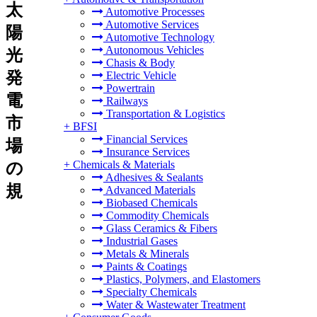
太
Automotive Processes
Automotive Services
陽
Automotive Technology
Autonomous Vehicles
光
Chasis & Body
発
Electric Vehicle
Powertrain
電
Railways
Transportation & Logistics
市
+
BFSI
Financial Services
場
Insurance Services
+
Chemicals & Materials
の
Adhesives & Sealants
規
Advanced Materials
Biobased Chemicals
Commodity Chemicals
Glass Ceramics & Fibers
Industrial Gases
Metals & Minerals
Paints & Coatings
Plastics, Polymers, and Elastomers
Specialty Chemicals
Water & Wastewater Treatment