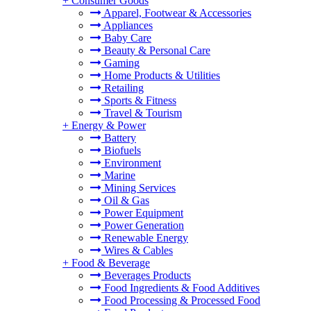
+
Consumer Goods
Apparel, Footwear & Accessories
Appliances
Baby Care
Beauty & Personal Care
Gaming
Home Products & Utilities
Retailing
Sports & Fitness
Travel & Tourism
+
Energy & Power
Battery
Biofuels
Environment
Marine
Mining Services
Oil & Gas
Power Equipment
Power Generation
Renewable Energy
Wires & Cables
+
Food & Beverage
Beverages Products
Food Ingredients & Food Additives
Food Processing & Processed Food