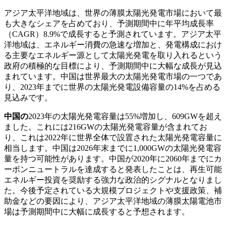
アジア太平洋地域は、世界の薄膜太陽光発電市場において最
も大きなシェアを占めており、予測期間中に年平均成長率
（CAGR）8.9%で成長すると予測されています。アジア太平
洋地域は、エネルギー消費の急速な増加と、発電構成におけ
る主要なエネルギー源として太陽光発電を取り入れるという
政府の積極的な目標により、予測期間中に大幅な成長が見込
まれています。中国は世界最大の太陽光発電市場の一つであ
り、2023年までに世界の太陽光発電設備容量の14%を占める
見込みです。
中国の
2023年の太陽光発電容量は55%増加し、609GWを超え
ました。これには216GWの太陽光発電容量が含まれてお
り、これは2022年に世界全体で設置された太陽光発電容量に
相当します。中国は2026年末までに1,000GWの太陽光発電容
量を持つ可能性があります。中国が2020年に2060年までにカ
ーボンニュートラルを達成すると発表したことは、再生可能
エネルギー投資を奨励する強力な政治的シグナルとなりまし
た。今後予定されている大規模プロジェクトや支援政策、補
助金などの要因により、アジア太平洋地域の薄膜太陽電池市
場は予測期間中に大幅に成長すると予想されます。