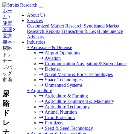
ホー
About Us
ム
Services
健康
Customized Market Research
Syndicated Market
管理
Research Reports
Transaction & Legal Intelligence
医療
Advisory
機器
Industries
+
Aerospace & Defense
尿路
Airport Operations
ドレ
Aviation
ナー
Communication Navigation & Surveillance
ジバ
Defense
ッグ
Naval Marine & Ports Technologies
市場
Space Technologies
Unmanned Systems
+
Agriculture
尿
Agriculture & Farming
Agriculture Equipment & Machinery
路
Agriculture Technology
ド
Animal Nutrition
Crop Protection
レ
Fertilizers
Seed & Seed Technology
ナ
+
Automotive & Transportation