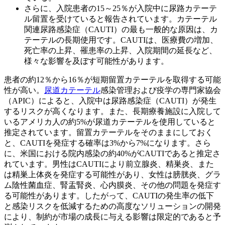
さらに、入院患者の15～25％が入院中に尿路カテーテ
ル留置を受けていると報告されています。カテーテル
関連尿路感染症（CAUTI）の最も一般的な原因は、カ
テーテルの長期使用です。CAUTIは、医療費の増加、
死亡率の上昇、罹患率の上昇、入院期間の延長など、
様々な影響を及ぼす可能性があります。
患者の約12％から16％が短期留置カテーテルを取得する可能
性が高い。
尿道カテーテル
感染管理および疫学の専門家協会
（APIC）によると、入院中は尿路感染症（CAUTI）が発生
するリスクが高くなります。また、長期療養施設に入院して
いるアメリカ人の約5%が尿道カテーテルを使用していると
推定されています。留置カテーテルをそのままにしておく
と、CAUTIを発症する確率は3%から7%になります。さら
に、米国における院内感染の約40%がCAUTIであると推定さ
れています。男性はCAUTIにより前立腺炎、精巣炎、また
は精巣上体炎を発症する可能性があり、女性は膀胱炎、グラ
ム陰性菌血症、腎盂腎炎、心内膜炎、その他の問題を発症す
る可能性があります。したがって、CAUTIの発生率の低下
と感染リスクを低減するための高度なソリューションの開発
により、制約が市場の成長に与える影響は限定的であると予