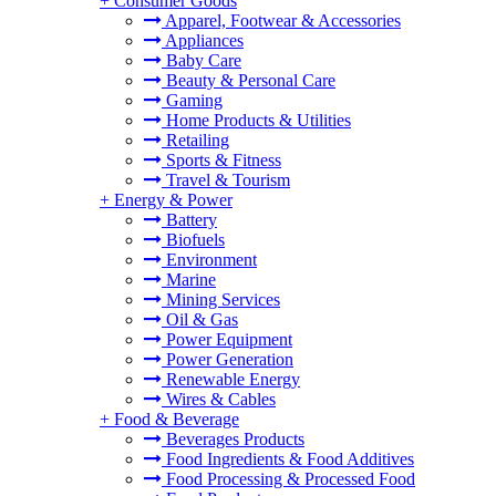
+
Consumer Goods
Apparel, Footwear & Accessories
Appliances
Baby Care
Beauty & Personal Care
Gaming
Home Products & Utilities
Retailing
Sports & Fitness
Travel & Tourism
+
Energy & Power
Battery
Biofuels
Environment
Marine
Mining Services
Oil & Gas
Power Equipment
Power Generation
Renewable Energy
Wires & Cables
+
Food & Beverage
Beverages Products
Food Ingredients & Food Additives
Food Processing & Processed Food