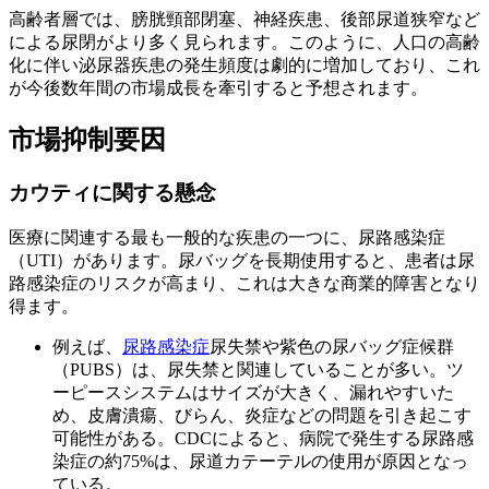
高齢者層では、膀胱頸部閉塞、神経疾患、後部尿道狭窄など
による尿閉がより多く見られます。このように、人口の高齢
化に伴い泌尿器疾患の発生頻度は劇的に増加しており、これ
が今後数年間の市場成長を牽引すると予想されます。
市場抑制要因
カウティに関する懸念
医療に関連する最も一般的な疾患の一つに、尿路感染症
（UTI）があります。尿バッグを長期使用すると、患者は尿
路感染症のリスクが高まり、これは大きな商業的障害となり
得ます。
例えば、
尿路感染症
尿失禁や紫色の尿バッグ症候群
（PUBS）は、尿失禁と関連していることが多い。ツ
ーピースシステムはサイズが大きく、漏れやすいた
め、皮膚潰瘍、びらん、炎症などの問題を引き起こす
可能性がある。CDCによると、病院で発生する尿路感
染症の約75%は、尿道カテーテルの使用が原因となっ
ている。