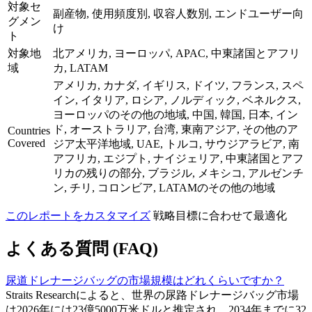
対象セ
副産物, 使用頻度別, 収容人数別, エンドユーザー向
グメン
け
ト
対象地
北アメリカ, ヨーロッパ, APAC, 中東諸国とアフリ
域
カ, LATAM
アメリカ, カナダ, イギリス, ドイツ, フランス, スペ
イン, イタリア, ロシア, ノルディック, ベネルクス,
ヨーロッパのその他の地域, 中国, 韓国, 日本, イン
ド, オーストラリア, 台湾, 東南アジア, その他のア
Countries
Covered
ジア太平洋地域, UAE, トルコ, サウジアラビア, 南
アフリカ, エジプト, ナイジェリア, 中東諸国とアフ
リカの残りの部分, ブラジル, メキシコ, アルゼンチ
ン, チリ, コロンビア, LATAMのその他の地域
このレポートをカスタマイズ
戦略目標に合わせて最適化
よくある質問 (FAQ)
尿道ドレナージバッグの市場規模はどれくらいですか？
Straits Researchによると、世界の尿路ドレナージバッグ市場
は2026年には23億5000万米ドルと推定され、2034年までに32