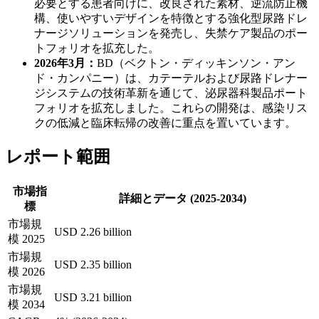
必要とする患者向けに、改良された素材、逆流防止機
構、使いやすいデザインを特徴とする強化型尿路ドレ
ナージソリューションを発売し、失禁ケア製品のポー
トフォリオを拡充した。
2026年3月：
BD（ベクトン・ディッキンソン・アン
ド・カンパニー）は、カテーテルおよび尿路ドレナー
ジシステムの技術革新を通じて、泌尿器科製品ポート
フォリオを拡充しました。これらの開発は、感染リス
クの低減と臨床転帰の改善に重点を置いています。
レポート範囲
市場指
詳細とデータ (2025-2034)
標
市場規
USD 2.26 billion
模 2025
市場規
USD 2.35 billion
模 2026
市場規
USD 3.21 billion
模 2034