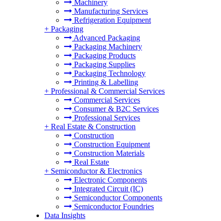
Machinery
Manufacturing Services
Refrigeration Equipment
+
Packaging
Advanced Packaging
Packaging Machinery
Packaging Products
Packaging Supplies
Packaging Technology
Printing & Labelling
+
Professional & Commercial Services
Commercial Services
Consumer & B2C Services
Professional Services
+
Real Estate & Construction
Construction
Construction Equipment
Construction Materials
Real Estate
+
Semiconductor & Electronics
Electronic Components
Integrated Circuit (IC)
Semiconductor Components
Semiconductor Foundries
Data Insights