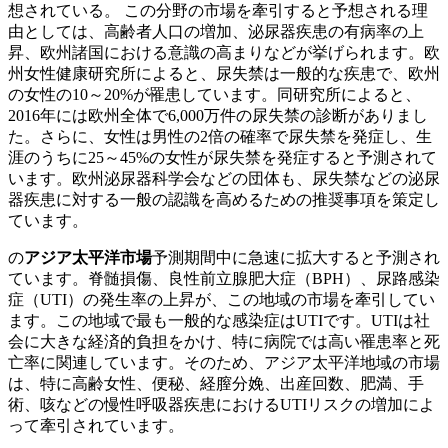
想されている。
この分野の市場を牽引すると予想される理
由としては、高齢者人口の増加、泌尿器疾患の有病率の上
昇、欧州諸国における意識の高まりなどが挙げられます。欧
州女性健康研究所によると、尿失禁は一般的な疾患で、欧州
の女性の10～20%が罹患しています。同研究所によると、
2016年には欧州全体で6,000万件の尿失禁の診断がありまし
た。さらに、女性は男性の2倍の確率で尿失禁を発症し、生
涯のうちに25～45%の女性が尿失禁を発症すると予測されて
います。欧州泌尿器科学会などの団体も、尿失禁などの泌尿
器疾患に対する一般の認識を高めるための推奨事項を策定し
ています。
の
アジア太平洋市場
予測期間中に急速に拡大すると予測され
ています。脊髄損傷、良性前立腺肥大症（BPH）、尿路感染
症（UTI）の発生率の上昇が、この地域の市場を牽引してい
ます。この地域で最も一般的な感染症はUTIです。UTIは社
会に大きな経済的負担をかけ、特に病院では高い罹患率と死
亡率に関連しています。そのため、アジア太平洋地域の市場
は、特に高齢女性、便秘、経膣分娩、出産回数、肥満、手
術、咳などの慢性呼吸器疾患におけるUTIリスクの増加によ
って牽引されています。