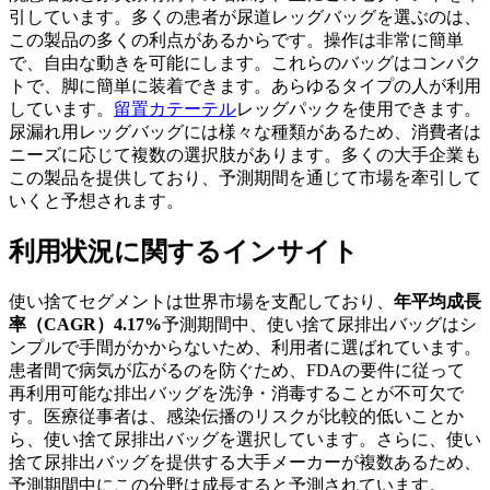
引しています。多くの患者が尿道レッグバッグを選ぶのは、
この製品の多くの利点があるからです。操作は非常に簡単
で、自由な動きを可能にします。これらのバッグはコンパク
トで、脚に簡単に装着できます。あらゆるタイプの人が利用
しています。
留置カテーテル
レッグパックを使用できます。
尿漏れ用レッグバッグには様々な種類があるため、消費者は
ニーズに応じて複数の選択肢があります。多くの大手企業も
この製品を提供しており、予測期間を通じて市場を牽引して
いくと予想されます。
利用状況に関するインサイト
使い捨てセグメントは世界市場を支配しており、
年平均成長
率（CAGR）4.17%
予測期間中、使い捨て尿排出バッグはシ
ンプルで手間がかからないため、利用者に選ばれています。
患者間で病気が広がるのを防ぐため、FDAの要件に従って
再利用可能な排出バッグを洗浄・消毒することが不可欠で
す。医療従事者は、感染伝播のリスクが比較的低いことか
ら、使い捨て尿排出バッグを選択しています。さらに、使い
捨て尿排出バッグを提供する大手メーカーが複数あるため、
予測期間中にこの分野は成長すると予測されています。