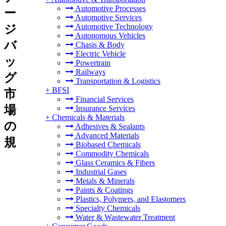
Automotive Processes
ー
Automotive Services
Automotive Technology
ジ
Autonomous Vehicles
バ
Chasis & Body
Electric Vehicle
ッ
Powertrain
Railways
グ
Transportation & Logistics
+
BFSI
市
Financial Services
場
Insurance Services
+
Chemicals & Materials
の
Adhesives & Sealants
Advanced Materials
規
Biobased Chemicals
Commodity Chemicals
Glass Ceramics & Fibers
Industrial Gases
Metals & Minerals
Paints & Coatings
Plastics, Polymers, and Elastomers
Specialty Chemicals
Water & Wastewater Treatment