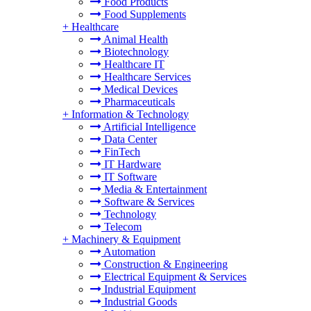
Food Products
Food Supplements
+
Healthcare
Animal Health
Biotechnology
Healthcare IT
Healthcare Services
Medical Devices
Pharmaceuticals
+
Information & Technology
Artificial Intelligence
Data Center
FinTech
IT Hardware
IT Software
Media & Entertainment
Software & Services
Technology
Telecom
+
Machinery & Equipment
Automation
Construction & Engineering
Electrical Equipment & Services
Industrial Equipment
Industrial Goods