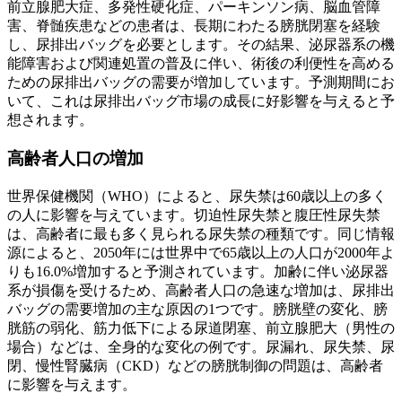
前立腺肥大症、多発性硬化症、パーキンソン病、脳血管障
害、脊髄疾患などの患者は、長期にわたる膀胱閉塞を経験
し、尿排出バッグを必要とします。その結果、泌尿器系の機
能障害および関連処置の普及に伴い、術後の利便性を高める
ための尿排出バッグの需要が増加しています。予測期間にお
いて、これは尿排出バッグ市場の成長に好影響を与えると予
想されます。
高齢者人口の増加
世界保健機関（WHO）によると、尿失禁は60歳以上の多く
の人に影響を与えています。切迫性尿失禁と腹圧性尿失禁
は、高齢者に最も多く見られる尿失禁の種類です。同じ情報
源によると、2050年には世界中で65歳以上の人口が2000年よ
りも16.0%増加すると予測されています。加齢に伴い泌尿器
系が損傷を受けるため、高齢者人口の急速な増加は、尿排出
バッグの需要増加の主な原因の1つです。膀胱壁の変化、膀
胱筋の弱化、筋力低下による尿道閉塞、前立腺肥大（男性の
場合）などは、全身的な変化の例です。尿漏れ、尿失禁、尿
閉、慢性腎臓病（CKD）などの膀胱制御の問題は、高齢者
に影響を与えます。