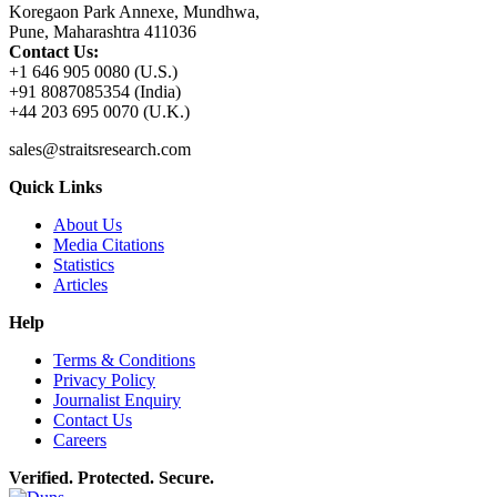
Koregaon Park Annexe, Mundhwa,
Pune, Maharashtra 411036
Contact Us:
+1 646 905 0080 (U.S.)
+91 8087085354 (India)
+44 203 695 0070 (U.K.)
sales@straitsresearch.com
Quick Links
About Us
Media Citations
Statistics
Articles
Help
Terms & Conditions
Privacy Policy
Journalist Enquiry
Contact Us
Careers
Verified. Protected. Secure.