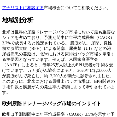
アナリストに相談する
市場機会についてご相談ください。
地域別分析
北米は世界の尿路ドレナージバッグ市場において最も重要な
シェアを占めており、予測期間中に年平均成長率（CAGR）
3.7%で成長すると推定されている。
膀胱がん、尿閉、良性
前立腺肥大症（BPH）による閉塞、尿失禁（UI）などの泌
尿器疾患の蔓延は、北米における尿排出バッグ市場を牽引す
る主要因となっています。例えば、米国家庭医学会
（AAFP）によると、毎年25万人以上のBPH患者が手術を受
けています。カナダがん協会によると、2020年には2,600人
が膀胱がんで死亡し、約12,200人が新たに診断されました。
このように、北米における尿排出バッグ市場は、BPH関連の
手術件数と膀胱がんの発生率の増加によって牽引されていま
す。
欧州尿路ドレナージバッグ市場のインサイト
欧州は予測期間中に年平均成長率（CAGR）3.5%を示すと予