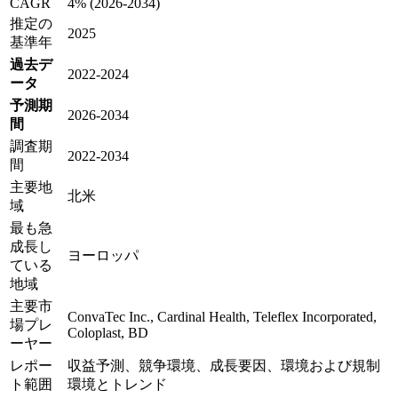
CAGR
4% (2026-2034)
推定の
2025
基準年
過去デ
2022-2024
ータ
予測期
2026-2034
間
調査期
2022-2034
間
主要地
北米
域
最も急
成長し
ヨーロッパ
ている
地域
主要市
ConvaTec Inc., Cardinal Health, Teleflex Incorporated,
場プレ
Coloplast, BD
ーヤー
レポー
収益予測、競争環境、成長要因、環境および規制
ト範囲
環境とトレンド