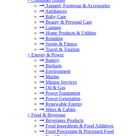
+
Consumer Goods
Apparel, Footwear & Accessories
Appliances
Baby Care
Beauty & Personal Care
。
Gaming
Home Products & Utilities
Retailing
Sports & Fitness
Travel & Tourism
+
Energy & Power
Battery
Biofuels
Environment
Marine
Mining Services
Oil & Gas
Power Equipment
Power Generation
Renewable Energy
Wires & Cables
+
Food & Beverage
Beverages Products
Food Ingredients & Food Additives
Food Processing & Processed Food