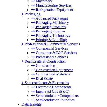
Machinery
Manufacturing Services
Refrigeration Equipment
+
Packaging
Advanced Packaging
Packaging Machinery
Packaging Products
Packaging Supplies
Packaging Technology
Printing & Labelling
+
Professional & Commercial Services
Commercial Services
Consumer & B2C Services
Professional Services
+
Real Estate & Construction
Construction
Construction Equipment
Construction Materials
Real Estate
+
Semiconductor & Electronics
Electronic Components
Integrated Circuit (IC)
Semiconductor Components
Semiconductor Foundries
Data Insights