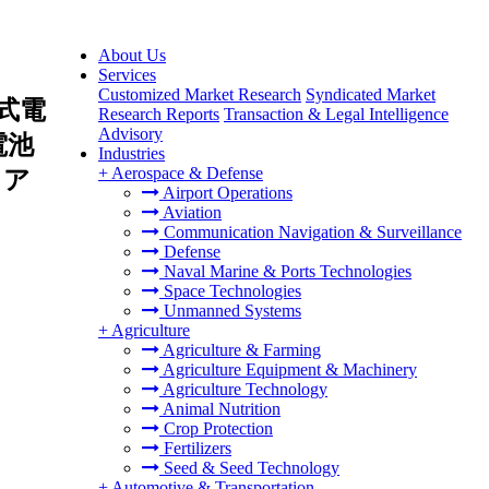
About Us
Services
Customized Market Research
Syndicated Market
式電
Research Reports
Transaction & Legal Intelligence
Advisory
電池
Industries
+
Aerospace & Defense
・ア
Airport Operations
Aviation
Communication Navigation & Surveillance
Defense
Naval Marine & Ports Technologies
Space Technologies
Unmanned Systems
+
Agriculture
Agriculture & Farming
Agriculture Equipment & Machinery
Agriculture Technology
Animal Nutrition
Crop Protection
Fertilizers
Seed & Seed Technology
+
Automotive & Transportation