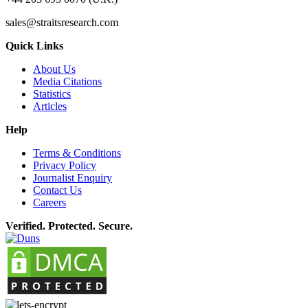
sales@straitsresearch.com
Quick Links
About Us
Media Citations
Statistics
Articles
Help
Terms & Conditions
Privacy Policy
Journalist Enquiry
Contact Us
Careers
Verified. Protected. Secure.