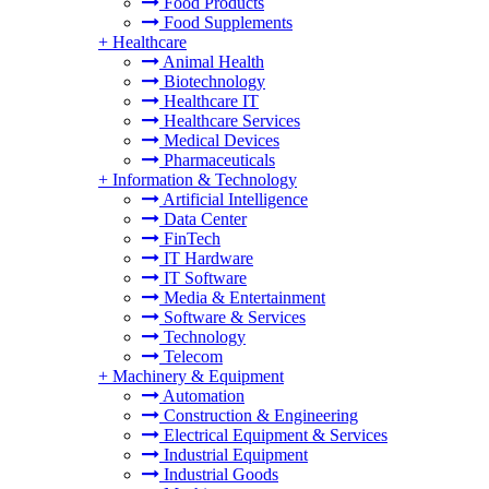
Food Products
Food Supplements
+
Healthcare
Animal Health
Biotechnology
Healthcare IT
Healthcare Services
Medical Devices
Pharmaceuticals
+
Information & Technology
Artificial Intelligence
Data Center
FinTech
IT Hardware
IT Software
Media & Entertainment
Software & Services
Technology
Telecom
+
Machinery & Equipment
Automation
Construction & Engineering
Electrical Equipment & Services
Industrial Equipment
Industrial Goods