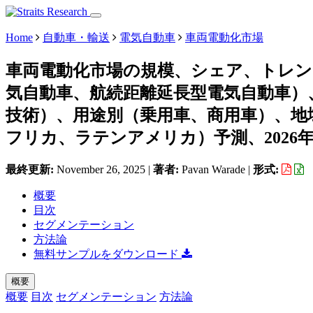
Home
自動車・輸送
電気自動車
車両電動化市場
車両電動化市場の規模、シェア、トレ
気自動車、航続距離延長型電気自動車）
技術）、用途別（乗用車、商用車）、地
フリカ、ラテンアメリカ）予測、2026年～
最終更新:
November 26, 2025
|
著者:
Pavan Warade
|
形式:
概要
目次
セグメンテーション
方法論
無料サンプルをダウンロード
概要
概要
目次
セグメンテーション
方法論