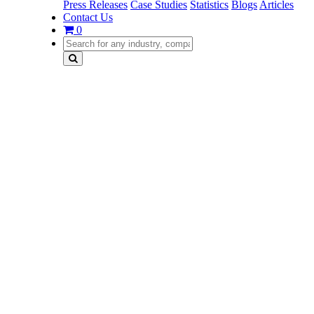
Press Releases
Case Studies
Statistics
Blogs
Articles
Contact Us
0