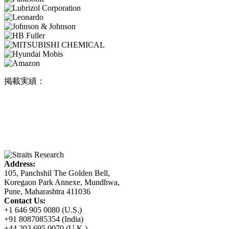
掲載実績：
Address:
105, Panchshil The Golden Bell,
Koregaon Park Annexe, Mundhwa,
Pune, Maharashtra 411036
Contact Us:
+1 646 905 0080 (U.S.)
+91 8087085354 (India)
+44 203 695 0070 (U.K.)