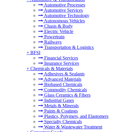
Automotive Processes
Automotive Services
Automotive Technology
Autonomous Vehicles
Chasis & Body
Electric Vehicle
Powertrain
Railways
Transportation & Logistics
+
BFSI
Financial Services
Insurance Services
+
Chemicals & Materials
Adhesives & Sealants
Advanced Materials
Biobased Chemicals
Commodity Chemicals
Glass Ceramics & Fibers
Industrial Gases
Metals & Minerals
Paints & Coatings
Plastics, Polymers, and Elastomers
Specialty Chemicals
Water & Wastewater Treatment