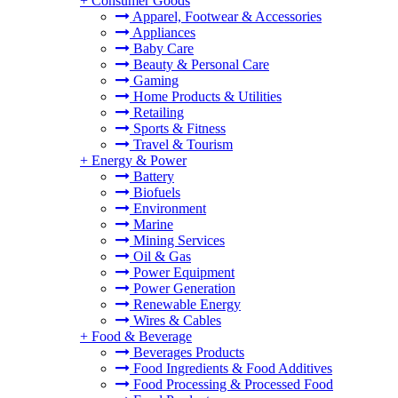
+
Consumer Goods
Apparel, Footwear & Accessories
Appliances
Baby Care
Beauty & Personal Care
Gaming
Home Products & Utilities
Retailing
Sports & Fitness
Travel & Tourism
+
Energy & Power
Battery
Biofuels
Environment
Marine
Mining Services
Oil & Gas
Power Equipment
Power Generation
Renewable Energy
Wires & Cables
+
Food & Beverage
Beverages Products
Food Ingredients & Food Additives
Food Processing & Processed Food