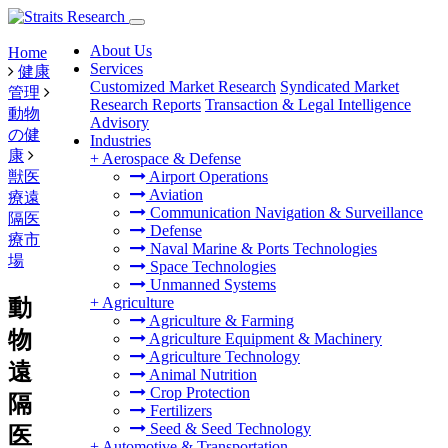
About Us
Home
Services
健康
Customized Market Research
Syndicated Market
管理
Research Reports
Transaction & Legal Intelligence
動物
Advisory
の健
Industries
康
+
Aerospace & Defense
獣医
Airport Operations
Aviation
療遠
Communication Navigation & Surveillance
隔医
Defense
療市
Naval Marine & Ports Technologies
場
Space Technologies
Unmanned Systems
+
Agriculture
動
Agriculture & Farming
物
Agriculture Equipment & Machinery
Agriculture Technology
遠
Animal Nutrition
Crop Protection
隔
Fertilizers
Seed & Seed Technology
医
+
Automotive & Transportation