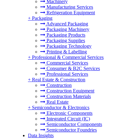
Machinery
Manufacturing Services
Refrigeration Equipment
+
Packaging
Advanced Packaging
Packaging Machinery
Packaging Products
Packaging Supplies
Packaging Technology
Printing & Labelling
+
Professional & Commercial Services
Commercial Services
Consumer & B2C Services
Professional Services
+
Real Estate & Construction
Construction
Construction Equipment
Construction Materials
Real Estate
+
Semiconductor & Electronics
Electronic Components
Integrated Circuit (IC)
Semiconductor Components
Semiconductor Foundries
Data Insights