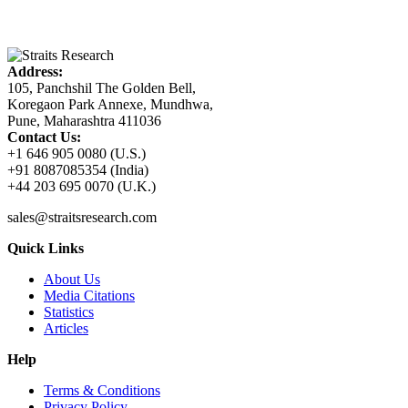
Address:
105, Panchshil The Golden Bell,
Koregaon Park Annexe, Mundhwa,
Pune, Maharashtra 411036
Contact Us:
+1 646 905 0080 (U.S.)
+91 8087085354 (India)
+44 203 695 0070 (U.K.)
sales@straitsresearch.com
Quick Links
About Us
Media Citations
Statistics
Articles
Help
Terms & Conditions
Privacy Policy