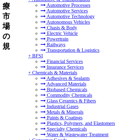
療
Automotive Processes
Automotive Services
市
Automotive Technology
Autonomous Vehicles
場
Chasis & Body
Electric Vehicle
の
Powertrain
Railways
規
Transportation & Logistics
+
BFSI
Financial Services
Insurance Services
+
Chemicals & Materials
Adhesives & Sealants
Advanced Materials
Biobased Chemicals
Commodity Chemicals
Glass Ceramics & Fibers
Industrial Gases
Metals & Minerals
Paints & Coatings
Plastics, Polymers, and Elastomers
Specialty Chemicals
Water & Wastewater Treatment