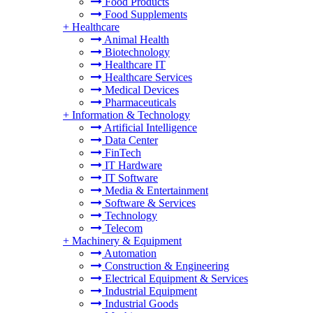
Food Products
Food Supplements
+
Healthcare
Animal Health
Biotechnology
Healthcare IT
Healthcare Services
Medical Devices
Pharmaceuticals
+
Information & Technology
Artificial Intelligence
Data Center
FinTech
IT Hardware
IT Software
Media & Entertainment
Software & Services
Technology
Telecom
+
Machinery & Equipment
Automation
Construction & Engineering
Electrical Equipment & Services
Industrial Equipment
Industrial Goods