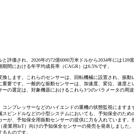
評価され、2026年の72億6000万米ドルから2034年には120億1
測期間における年平均成長率（CAGR）は6.5%です。
変換します。これらのセンサーは、回転機械に設置され、振動
に重要です。一般的な振動センサーは、加速度、変位、速度と
サーの選定は、対象機器におけるこれら3つのパラメータの周
、コンプレッサーなどのハイエンドの重機の状態監視にますま
械スピンドルなどの小型システムにおいても、予知保全のため
カーが、予知保全用振動センサーの提供に力を入れています。
にIIoT（産業用IoT）向けの予知保全センサーの発売を発表しました
するものです。