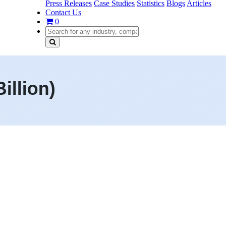
Press Releases
Case Studies
Statistics
Blogs
Articles
Contact Us
0