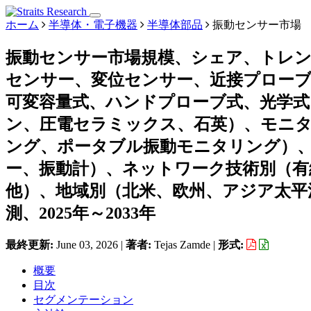
ホーム
半導体・電子機器
半導体部品
振動センサー市場
振動センサー市場規模、シェア、トレン
センサー、変位センサー、近接プローブ
可変容量式、ハンドプローブ式、光学式
ン、圧電セラミックス、石英）、モニ
ング、ポータブル振動モニタリング）
ー、振動計）、ネットワーク技術別（有線、
他）、地域別（北米、欧州、アジア太平
測、2025年～2033年
最終更新:
June 03, 2026
|
著者:
Tejas Zamde
|
形式:
概要
目次
セグメンテーション