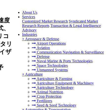
About Us
Services
速度
Customized Market Research
Syndicated Market
Research Reports
Transaction & Legal Intelligence
式、
Advisory
Industries
リコ
+
Aerospace & Defense
ニタリ
Airport Operations
Aviation
イザ
Communication Navigation & Surveillance
Defense
Naval Marine & Ports Technologies
Space Technologies
予
Unmanned Systems
+
Agriculture
Agriculture & Farming
Agriculture Equipment & Machinery
Agriculture Technology
Animal Nutrition
Crop Protection
Fertilizers
Seed & Seed Technology
+
Automotive & Transportation