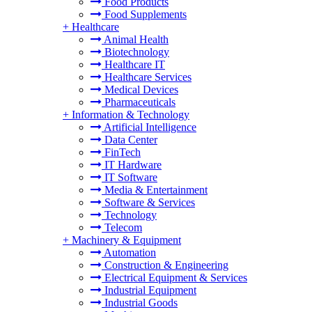
Food Products
Food Supplements
+
Healthcare
Animal Health
Biotechnology
Healthcare IT
Healthcare Services
Medical Devices
Pharmaceuticals
+
Information & Technology
Artificial Intelligence
Data Center
FinTech
IT Hardware
IT Software
Media & Entertainment
Software & Services
Technology
Telecom
+
Machinery & Equipment
Automation
Construction & Engineering
Electrical Equipment & Services
Industrial Equipment
Industrial Goods