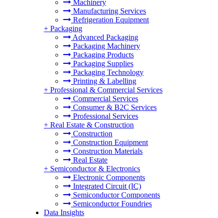
Machinery
Manufacturing Services
Refrigeration Equipment
+
Packaging
Advanced Packaging
Packaging Machinery
Packaging Products
Packaging Supplies
Packaging Technology
Printing & Labelling
+
Professional & Commercial Services
Commercial Services
Consumer & B2C Services
Professional Services
+
Real Estate & Construction
Construction
Construction Equipment
Construction Materials
Real Estate
+
Semiconductor & Electronics
Electronic Components
Integrated Circuit (IC)
Semiconductor Components
Semiconductor Foundries
Data Insights