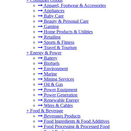
+
Consumer Goods
Apparel, Footwear & Accessories
Appliances
Baby Care
Beauty & Personal Care
Gaming
Home Products & Utilities
Retailing
Sports & Fitness
Travel & Tourism
+
Energy & Power
Battery
Biofuels
Environment
Marine
Mining Services
Oil & Gas
Power Equipment
Power Generation
Renewable Energy
Wires & Cables
+
Food & Beverage
Beverages Products
Food Ingredients & Food Additives
Food Processing & Processed Food