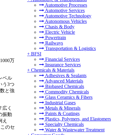
Automotive Processes
Automotive Services
Automotive Technology
Autonomous Vehicles
Chasis & Body
Electric Vehicle
Powertrain
Railways
Transportation & Logistics
+
BFSI
Financial Services
000万
Insurance Services
+
Chemicals & Materials
Adhesives & Sealants
レベル
Advanced Materials
いう3つ
Biobased Chemicals
波数と強
Commodity Chemicals
Glass Ceramics & Fibers
Industrial Gases
す広く
Metals & Minerals
Paints & Coatings
の振動
Plastics, Polymers, and Elastomers
例え
Specialty Chemicals
。このセ
Water & Wastewater Treatment