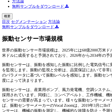
方法論
無料サンプルをダウンロード
概要
目次
セグメンテーション
方法論
無料サンプルをダウンロード
振動センサー市場規模
世界の振動センサー市場規模は、2025年には68億2000万米ドルと
米ドルに成長すると予測されており、2026年から2034年の予
振動センサーは、振動を感知した振動に比例した電気信号に
を監視します。振動の監視と分析は、品質保証において非常
のパラメータに基づいて振動レベルを感知します。振動セン
度によって決まります。
振動センサーは、産業用ポンプ、風力発電機、空調システム
採用されています。同様に、コンベアベルト、工作機械、機
センサーの需要が高まっています。様々な振動センサーメー
ば、振動センサーメーカーのVocal Zoomは、2019年3月
ンサーは、機械の振動を測定し、機械的な故障を防止・予測