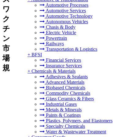
Automotive Processes
ワ
Automotive Services
Automotive Technology
ク
Autonomous Vehicles
Chasis & Body
チ
Electric Vehicle
ン
Powertrain
Railways
市
Transportation & Logistics
+
BFSI
場
Financial Services
Insurance Services
規
+
Chemicals & Materials
Adhesives & Sealants
Advanced Materials
Biobased Chemicals
Commodity Chemicals
Glass Ceramics & Fibers
Industrial Gases
Metals & Minerals
Paints & Coatings
Plastics, Polymers, and Elastomers
Specialty Chemicals
Water & Wastewater Treatment