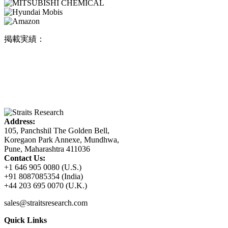
掲載実績：
Address:
105, Panchshil The Golden Bell,
Koregaon Park Annexe, Mundhwa,
Pune, Maharashtra 411036
Contact Us:
+1 646 905 0080 (U.S.)
+91 8087085354 (India)
+44 203 695 0070 (U.K.)
sales@straitsresearch.com
Quick Links