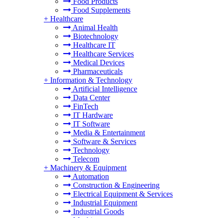
Food Products
Food Supplements
+
Healthcare
Animal Health
Biotechnology
Healthcare IT
Healthcare Services
Medical Devices
Pharmaceuticals
+
Information & Technology
Artificial Intelligence
Data Center
FinTech
IT Hardware
IT Software
Media & Entertainment
Software & Services
Technology
Telecom
+
Machinery & Equipment
Automation
Construction & Engineering
Electrical Equipment & Services
Industrial Equipment
Industrial Goods