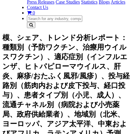
Press Releases
Case Studies
Statistics
Blogs
Articles
Contact Us
0
模、シェア、トレンド分析レポート：
種類別（予防ワクチン、治療用ウイル
スワクチン）、適応症別（インフルエ
ンザ、ヒトパピローマウイルス、肝
炎、麻疹/おたふく風邪/風疹）、投与経
路別（筋肉内および皮下投与、経口投
与）、患者タイプ別（小児、成人）、
流通チャネル別（病院および小売薬
局、政府供給業者）、地域別（北米、
ヨーロッパ、アジア太平洋、中東およ
びアフリカ、ラテンアメリカ）予測、