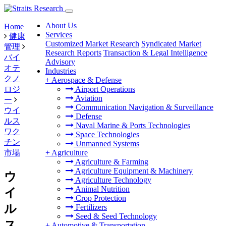
About Us
Home
Services
健康
Customized Market Research
Syndicated Market
管理
Research Reports
Transaction & Legal Intelligence
バイ
Advisory
オテ
Industries
クノ
+
Aerospace & Defense
ロジ
Airport Operations
Aviation
ー
Communication Navigation & Surveillance
ウイ
Defense
ルス
Naval Marine & Ports Technologies
ワク
Space Technologies
チン
Unmanned Systems
市場
+
Agriculture
Agriculture & Farming
Agriculture Equipment & Machinery
ウ
Agriculture Technology
Animal Nutrition
イ
Crop Protection
ル
Fertilizers
Seed & Seed Technology
ス
+
Automotive & Transportation