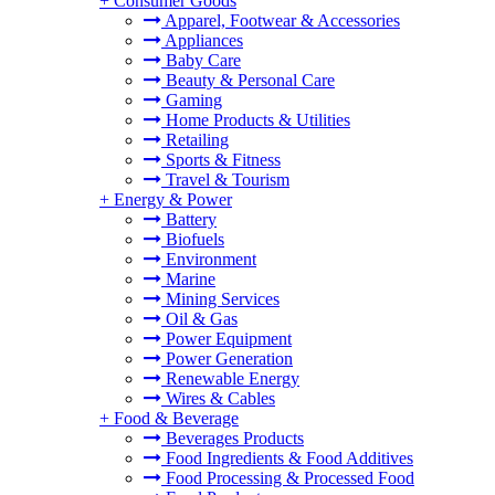
+
Consumer Goods
Apparel, Footwear & Accessories
Appliances
Baby Care
Beauty & Personal Care
Gaming
Home Products & Utilities
Retailing
Sports & Fitness
Travel & Tourism
+
Energy & Power
Battery
Biofuels
Environment
Marine
Mining Services
Oil & Gas
Power Equipment
Power Generation
Renewable Energy
Wires & Cables
+
Food & Beverage
Beverages Products
Food Ingredients & Food Additives
Food Processing & Processed Food