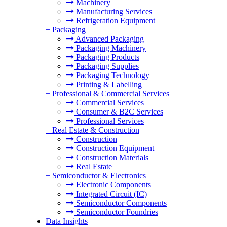
Machinery
Manufacturing Services
Refrigeration Equipment
+
Packaging
Advanced Packaging
Packaging Machinery
Packaging Products
Packaging Supplies
Packaging Technology
Printing & Labelling
+
Professional & Commercial Services
Commercial Services
Consumer & B2C Services
Professional Services
+
Real Estate & Construction
Construction
Construction Equipment
Construction Materials
Real Estate
+
Semiconductor & Electronics
Electronic Components
Integrated Circuit (IC)
Semiconductor Components
Semiconductor Foundries
Data Insights