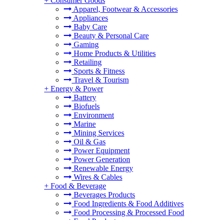
+
Consumer Goods
Apparel, Footwear & Accessories
Appliances
Baby Care
Beauty & Personal Care
Gaming
Home Products & Utilities
Retailing
Sports & Fitness
Travel & Tourism
+
Energy & Power
Battery
Biofuels
Environment
Marine
Mining Services
Oil & Gas
Power Equipment
Power Generation
Renewable Energy
Wires & Cables
+
Food & Beverage
Beverages Products
Food Ingredients & Food Additives
Food Processing & Processed Food