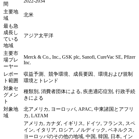
2022-2034
間
主要地
北米
域
最も急
成長し
アジア太平洋
ている
地域
主要市
Merck & Co., Inc., GSK plc, Sanofi, CureVac SE, Pfizer
場プレ
Inc.
ーヤー
レポー
収益予測、競争環境、成長要因、環境および規制
ト範囲
環境とトレンド
対象セ
種類別, 消費者団体による, 疾患適応症別, 行政手続
グメン
きによる
ト
対象地
北アメリカ, ヨーロッパ, APAC, 中東諸国とアフリ
域
カ, LATAM
アメリカ, カナダ, イギリス, ドイツ, フランス, スペ
イン, イタリア, ロシア, ノルディック, ベネルクス,
ヨーロッパのその他の地域, 中国, 韓国, 日本, イン