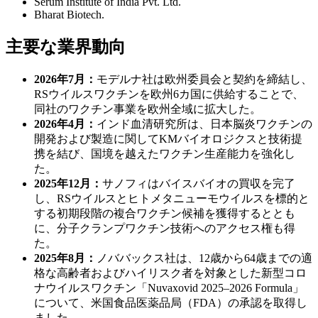
Serum Institute of India Pvt. Ltd.
Bharat Biotech.
主要な業界動向
2026年7月：
モデルナ社は欧州委員会と契約を締結し、
RSウイルスワクチンを欧州6カ国に供給することで、
同社のワクチン事業を欧州全域に拡大した。
2026年4月：
インド血清研究所は、日本脳炎ワクチンの
開発および製造に関してKMバイオロジクスと技術提
携を結び、国境を越えたワクチン生産能力を強化し
た。
2025年12月：
サノフィはバイスバイオの買収を完了
し、RSウイルスとヒトメタニューモウイルスを標的と
する初期段階の複合ワクチン候補を獲得するととも
に、分子クランプワクチン技術へのアクセス権も得
た。
2025年8月：
ノババックス社は、12歳から64歳までの適
格な高齢者およびハイリスク者を対象とした新型コロ
ナウイルスワクチン「Nuvaxovid 2025–2026 Formula」
について、米国食品医薬品局（FDA）の承認を取得し
ました。