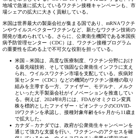
地域で急速に拡大しているワクチン接種キャンペーンも、市
場シェアの拡大に大きく貢献している。
米国は世界最大の製薬会社が集まる国であり、mRNAワクチ
ンやウイルスベクターワクチンなど、新たなワクチン技術の
開発が進められている。さらに、公衆衛生機関である米国疾
病予防管理センター（CDC）は、ワクチン接種プログラム
の重要性を広める上で不可欠な役割を担っている。
米国 – 米国は、高度な医療制度、ワクチン分野におけ
る最先端技術、そして強固な公衆衛生インフラに支え
られ、ウイルスワクチン市場を支配している。疾病対
策センター（CDC）などの機関がワクチン接種の取り
組みを主導する一方、ファイザー、モデルナ、メルク
といった大手製薬会社がイノベーションを推進してい
る。例えば、2024年8月には、FDAがオミクロン変異
株を標的としたファイザー・ビオンテックのCOVID-
19ワクチンを承認し、接種対象年齢を6ヶ月から11歳ま
で拡大した。
カナダ – カナダでは、政府が公衆衛生キャンペーンを
通じて強力な支援を行い、ワクチンへのアクセスを確