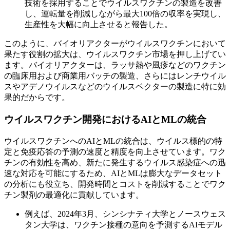
技術を採用することでウイルスワクチンの製造を改善
し、運転量を削減しながら最大100倍の収率を実現し、
生産性を大幅に向上させると報告した。
このように、バイオリアクターがウイルスワクチンにおいて
果たす役割の拡大は、ウイルスワクチン市場を押し上げてい
ます。バイオリアクターは、ラッサ熱や風疹などのワクチン
の臨床用および商業用バッチの製造、さらにはレンチウイル
スやアデノウイルスなどのウイルスベクターの製造に特に効
果的だからです。
ウイルスワクチン開発におけるAIとMLの統合
ウイルスワクチンへのAIとMLの統合は、ウイルス標的の特
定と免疫応答の予測の速度と精度を向上させています。ワク
チンの有効性を高め、新たに発生するウイルス感染症への迅
速な対応を可能にするため、AIとMLは膨大なデータセット
の分析にも役立ち、開発時間とコストを削減することでワク
チン製剤の最適化に貢献しています。
例えば、2024年3月、シンシナティ大学とノースウェス
タン大学は、ワクチン接種の意向を予測するAIモデル