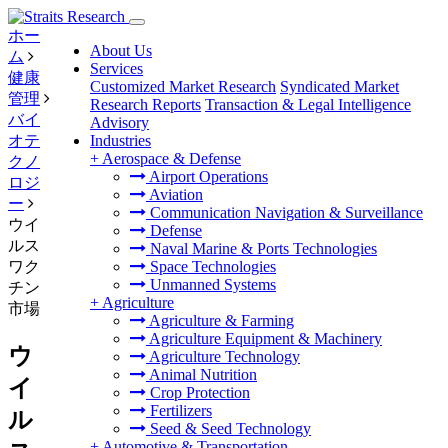
ホー
About Us
ム
Services
健康
Customized Market Research
Syndicated Market
管理
Research Reports
Transaction & Legal Intelligence
バイ
Advisory
オテ
Industries
+
Aerospace & Defense
クノ
Airport Operations
ロジ
Aviation
ー
Communication Navigation & Surveillance
ウイ
Defense
ルス
Naval Marine & Ports Technologies
ワク
Space Technologies
Unmanned Systems
チン
+
Agriculture
市場
Agriculture & Farming
Agriculture Equipment & Machinery
ウ
Agriculture Technology
Animal Nutrition
イ
Crop Protection
Fertilizers
ル
Seed & Seed Technology
+
Automotive & Transportation