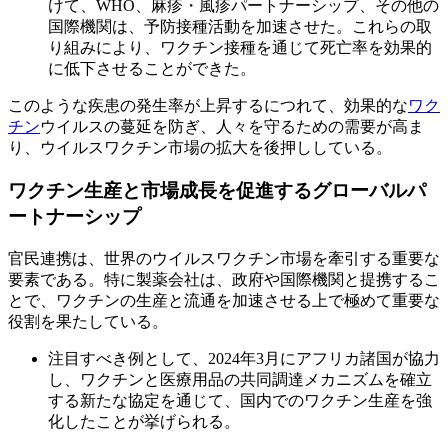
けて、WHO、麻疹・風疹パートナーシップ、その他の
国際機関は、予防接種活動を加速させた。これらの取
り組みにより、ワクチン接種を通じて死亡率を効果的
に低下させることができた。
このような疾患の発生率が上昇するにつれて、効果的な
ワク
チン
ウイルスの蔓延を防ぎ、人々を守るための需要が高ま
り、ウイルスワクチン市場の拡大を後押ししている。
ワクチン生産と市場成長を促進するグローバルパ
ートナーシップ
官民連携は、世界のウイルスワクチン市場を牽引する重要な
要素である。特に製薬会社は、政府や国際機関と提携するこ
とで、ワクチンの生産と流通を加速させる上で極めて重要な
役割を果たしている。
注目すべき例として、2024年3月にアフリカ諸国が協力
し、ワクチンと医療用品の共同調達メカニズムを確立
する新たな協定を通じて、国内でのワクチン生産を強
化したことが挙げられる。