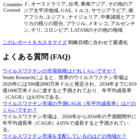
ド, オーストラリア, 台湾, 東南アジア, その他のア
Countries
Covered
ジア太平洋地域, UAE, トルコ, サウジアラビア, 南
アフリカ, エジプト, ナイジェリア, 中東諸国とアフ
リカの残りの部分, ブラジル, メキシコ, アルゼンチ
ン, チリ, コロンビア, LATAMのその他の地域
このレポートをカスタマイズ
戦略目標に合わせて最適化
よくある質問 (FAQ)
ウイルスワクチンの市場規模はどれくらいですか？
Straits Researchによると、世界のウイルスワクチン市場は
2026年には596億2000万米ドルと推定され、2034年までに819
億1000万米ドルに達すると予測されており、年平均成長率
（CAGR）は4.05%である。
ウイルスワクチン市場の予測CAGR（年平均成長率）はどの
くらいですか？
ウイルスワクチン市場は、2026年から2034年の予測期間中に
年平均成長率（CAGR）4.05%で成長すると予測されてい
る。
ウイルスワクチン市場を支配しているのはどの地域か？