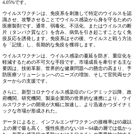
4.05%です。
ウイルスワクチンは、免疫系を刺激して特定のウイルスを認
識させ、攻撃させることでウイルス感染から身を守るための
医療製剤です。通常、弱毒化、不活化、またはウイルスの断
片（タンパク質など）を含み、病気を引き起こすことなく免
疫反応を誘発します。免疫系はその後、ウイルスと戦う方法
を「記憶」し、長期的な免疫を獲得します。
ウイルスワクチンは、ウイルス感染の蔓延を防ぎ、重症化を
軽減するための不可欠な手段です。市場成長を牽引する主な
要因は、技術革新、世界的な健康問題への懸念の高まり、予
防医療ソリューションへのニーズの増加、そして官民両セク
ターからの支援です。
さらに、新型コロナウイルス感染症のパンデミック以降、政
府機関、研究機関、製薬企業間の世界的な連携により、ウイ
ルスワクチンの開発が大幅に加速し、より迅速かつダイナミ
ックな市場が形成された。
データによると、インフルエンザワクチンの接種率は65歳以
上の層で最も高く、慢性疾患のない18～64歳の層では低かっ