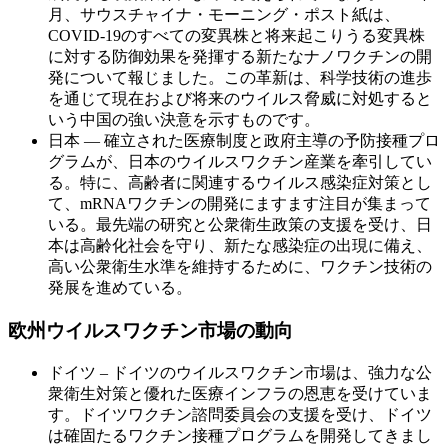
月、サウスチャイナ・モーニング・ポスト紙は、
COVID-19のすべての変異株と将来起こりうる変異株
に対する防御効果を発揮する新たなナノワクチンの開
発について報じました。この革新は、科学技術の進歩
を通じて現在および将来のウイルス脅威に対処すると
いう中国の強い決意を示すものです。
日本 ― 確立された医療制度と政府主導の予防接種プロ
グラムが、日本のウイルスワクチン産業を牽引してい
る。特に、高齢者に関連するウイルス感染症対策とし
て、mRNAワクチンの開発にますます注目が集まって
いる。最先端の研究と公衆衛生政策の支援を受け、日
本は高齢化社会を守り、新たな感染症の出現に備え、
高い公衆衛生水準を維持するために、ワクチン技術の
発展を進めている。
欧州ウイルスワクチン市場の動向
ドイツ – ドイツのウイルスワクチン市場は、強力な公
衆衛生対策と優れた医療インフラの恩恵を受けていま
す。ドイツワクチン諮問委員会の支援を受け、ドイツ
は確固たるワクチン接種プログラムを開発してきまし