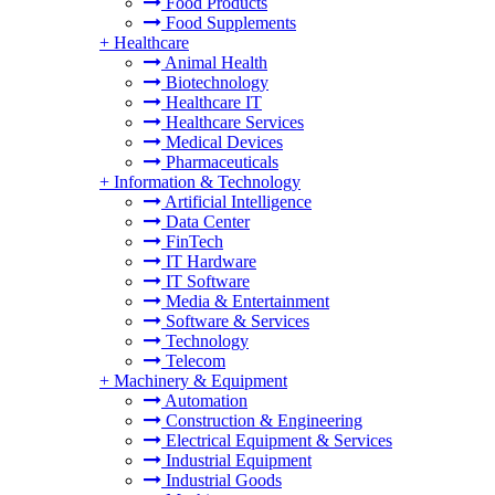
Food Products
Food Supplements
+
Healthcare
Animal Health
Biotechnology
Healthcare IT
Healthcare Services
Medical Devices
Pharmaceuticals
+
Information & Technology
Artificial Intelligence
Data Center
FinTech
IT Hardware
IT Software
Media & Entertainment
Software & Services
Technology
Telecom
+
Machinery & Equipment
Automation
Construction & Engineering
Electrical Equipment & Services
Industrial Equipment
Industrial Goods