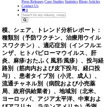
Press Releases
Case Studies
Statistics
Blogs
Articles
Contact Us
0
模、シェア、トレンド分析レポート：
種類別（予防ワクチン、治療用ウイル
スワクチン）、適応症別（インフルエ
ンザ、ヒトパピローマウイルス、肝
炎、麻疹/おたふく風邪/風疹）、投与経
路別（筋肉内および皮下投与、経口投
与）、患者タイプ別（小児、成人）、
流通チャネル別（病院および小売薬
局、政府供給業者）、地域別（北米、
ヨーロッパ、アジア太平洋、中東およ
びアフリカ、ラテンアメリカ）予測、