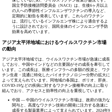
保しているため、ウイルスワクチン産業が盛況です。
国立予防接種諮問委員会（NACI）は、生後6ヶ月以上
の人への季節性インフルエンザワクチンの導入など、
定期的に勧告を発表しています。これらのワクチン
は、流行しているインフルエンザ株により適合するよ
うに設計されており、国民全体のインフルエンザ予防
効果を高めています。
アジア太平洋地域におけるウイルスワクチン市場
の動向
アジア太平洋地域では、ウイルスワクチン市場が急速に成長
しており、中国やインドなどの主要国がその成長を牽引して
います。この成長は、医療インフラへの多額の投資と、ワク
チン生産・流通に特化したバイオテクノロジー分野の拡大に
よって支えられています。同地域の各国は、ポリオ、肝炎、
COVID-19などの疾病に対するワクチン接種率の向上に取り
組んでおり、アクセスと効率性の向上を重視しています。
中国 ― 中国のウイルスワクチン市場は、政府の強力な
関与と、高度なワクチン技術の開発に注力する急速に
成長する製薬業界によって支えられています。2024年9