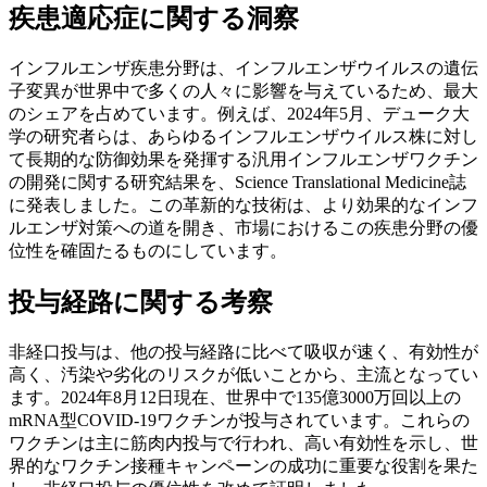
疾患適応症に関する洞察
インフルエンザ疾患分野は、インフルエンザウイルスの遺伝
子変異が世界中で多くの人々に影響を与えているため、最大
のシェアを占めています。例えば、2024年5月、デューク大
学の研究者らは、あらゆるインフルエンザウイルス株に対し
て長期的な防御効果を発揮する汎用インフルエンザワクチン
の開発に関する研究結果を、Science Translational Medicine誌
に発表しました。この革新的な技術は、より効果的なインフ
ルエンザ対策への道を開き、市場におけるこの疾患分野の優
位性を確固たるものにしています。
投与経路に関する考察
非経口投与は、他の投与経路に比べて吸収が速く、有効性が
高く、汚染や劣化のリスクが低いことから、主流となってい
ます。2024年8月12日現在、世界中で135億3000万回以上の
mRNA型COVID-19ワクチンが投与されています。これらの
ワクチンは主に筋肉内投与で行われ、高い有効性を示し、世
界的なワクチン接種キャンペーンの成功に重要な役割を果た