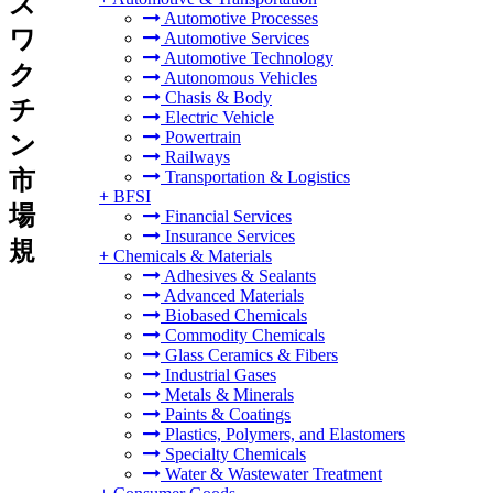
ス
Automotive Processes
ワ
Automotive Services
Automotive Technology
ク
Autonomous Vehicles
Chasis & Body
チ
Electric Vehicle
Powertrain
ン
Railways
市
Transportation & Logistics
+
BFSI
場
Financial Services
Insurance Services
規
+
Chemicals & Materials
Adhesives & Sealants
Advanced Materials
Biobased Chemicals
Commodity Chemicals
Glass Ceramics & Fibers
Industrial Gases
Metals & Minerals
Paints & Coatings
Plastics, Polymers, and Elastomers
Specialty Chemicals
Water & Wastewater Treatment