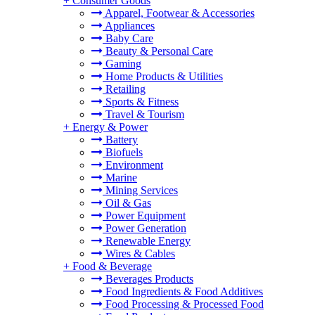
+
Consumer Goods
Apparel, Footwear & Accessories
Appliances
Baby Care
Beauty & Personal Care
Gaming
Home Products & Utilities
Retailing
Sports & Fitness
Travel & Tourism
+
Energy & Power
Battery
Biofuels
Environment
Marine
Mining Services
Oil & Gas
Power Equipment
Power Generation
Renewable Energy
Wires & Cables
+
Food & Beverage
Beverages Products
Food Ingredients & Food Additives
Food Processing & Processed Food