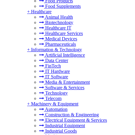
Food Products
Food Supplements
+
Healthcare
Animal Health
Biotechnology
Healthcare IT
Healthcare Services
Medical Devices
Pharmaceuticals
+
Information & Technology
Artificial Intelligence
Data Center
FinTech
IT Hardware
IT Software
Media & Entertainment
Software & Services
Technology
Telecom
+
Machinery & Equipment
Automation
Construction & Engineering
Electrical Equipment & Services
Industrial Equipment
Industrial Goods