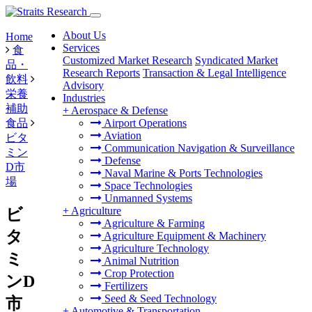
About Us
Home
Services
食
Customized Market Research
Syndicated Market
品・
Research Reports
Transaction & Legal Intelligence
飲料
Advisory
栄養
Industries
補助
+
Aerospace & Defense
食品
Airport Operations
Aviation
ビタ
Communication Navigation & Surveillance
ミン
Defense
D市
Naval Marine & Ports Technologies
場
Space Technologies
Unmanned Systems
+
Agriculture
ビ
Agriculture & Farming
タ
Agriculture Equipment & Machinery
Agriculture Technology
ミ
Animal Nutrition
Crop Protection
ンD
Fertilizers
Seed & Seed Technology
市
+
Automotive & Transportation