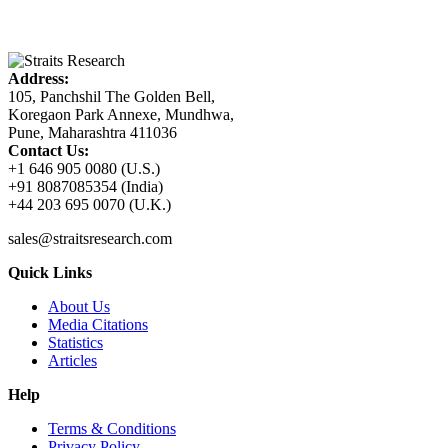
Address:
105, Panchshil The Golden Bell,
Koregaon Park Annexe, Mundhwa,
Pune, Maharashtra 411036
Contact Us:
+1 646 905 0080 (U.S.)
+91 8087085354 (India)
+44 203 695 0070 (U.K.)
sales@straitsresearch.com
Quick Links
About Us
Media Citations
Statistics
Articles
Help
Terms & Conditions
Privacy Policy