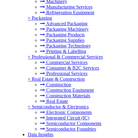
Machinery
Manufacturing Services
Refrigeration Equipment
+
Packaging
Advanced Packaging
Packaging Machinery
Packaging Products
Packaging Supplies
Packaging Technology
Printing & Labelling
+
Professional & Commercial Services
Commercial Services
Consumer & B2C Services
Professional Services
+
Real Estate & Construction
Construction
Construction Equipment
Construction Materials
Real Estate
+
Semiconductor & Electronics
Electronic Components
Integrated Circuit (IC)
Semiconductor Components
Semiconductor Foundries
Data Insights