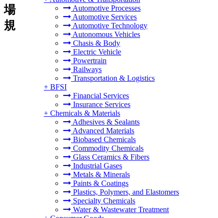
場
Automotive Processes
Automotive Services
規
Automotive Technology
Autonomous Vehicles
Chasis & Body
Electric Vehicle
Powertrain
Railways
Transportation & Logistics
+
BFSI
Financial Services
Insurance Services
+
Chemicals & Materials
Adhesives & Sealants
Advanced Materials
Biobased Chemicals
Commodity Chemicals
Glass Ceramics & Fibers
Industrial Gases
Metals & Minerals
Paints & Coatings
Plastics, Polymers, and Elastomers
Specialty Chemicals
Water & Wastewater Treatment