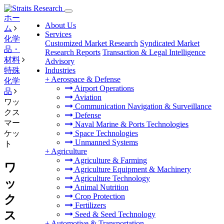
ホー
About Us
ム
Services
化学
Customized Market Research
Syndicated Market
品・
Research Reports
Transaction & Legal Intelligence
材料
Advisory
特殊
Industries
+
Aerospace & Defense
化学
Airport Operations
品
Aviation
ワッ
Communication Navigation & Surveillance
クス
Defense
マー
Naval Marine & Ports Technologies
ケッ
Space Technologies
Unmanned Systems
ト
+
Agriculture
Agriculture & Farming
ワ
Agriculture Equipment & Machinery
Agriculture Technology
ッ
Animal Nutrition
Crop Protection
ク
Fertilizers
ス
Seed & Seed Technology
+
Automotive & Transportation