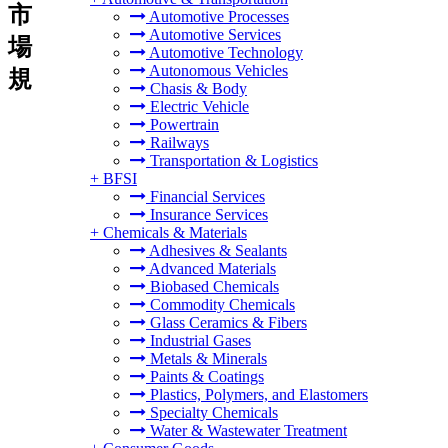
市
Automotive Processes
Automotive Services
場
Automotive Technology
Autonomous Vehicles
規
Chasis & Body
Electric Vehicle
Powertrain
Railways
Transportation & Logistics
+
BFSI
Financial Services
Insurance Services
+
Chemicals & Materials
Adhesives & Sealants
Advanced Materials
Biobased Chemicals
Commodity Chemicals
Glass Ceramics & Fibers
Industrial Gases
Metals & Minerals
Paints & Coatings
Plastics, Polymers, and Elastomers
Specialty Chemicals
Water & Wastewater Treatment