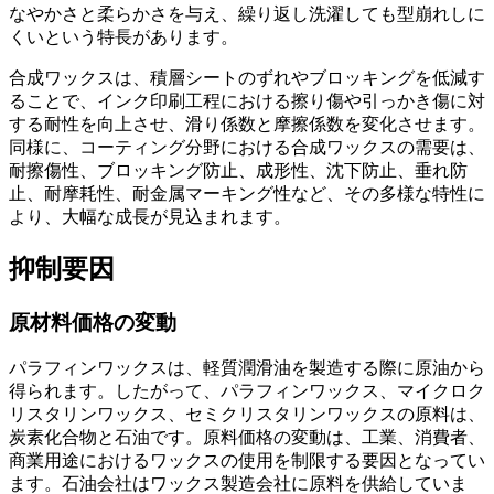
なやかさと柔らかさを与え、繰り返し洗濯しても型崩れしに
くいという特長があります。
合成ワックスは、積層シートのずれやブロッキングを低減す
ることで、インク印刷工程における擦り傷や引っかき傷に対
する耐性を向上させ、滑り係数と摩擦係数を変化させます。
同様に、コーティング分野における合成ワックスの需要は、
耐擦傷性、ブロッキング防止、成形性、沈下防止、垂れ防
止、耐摩耗性、耐金属マーキング性など、その多様な特性に
より、大幅な成長が見込まれます。
抑制要因
原材料価格の変動
パラフィンワックスは、軽質潤滑油を製造する際に原油から
得られます。したがって、パラフィンワックス、マイクロク
リスタリンワックス、セミクリスタリンワックスの原料は、
炭素化合物と石油です。原料価格の変動は、工業、消費者、
商業用途におけるワックスの使用を制限する要因となってい
ます。石油会社はワックス製造会社に原料を供給していま