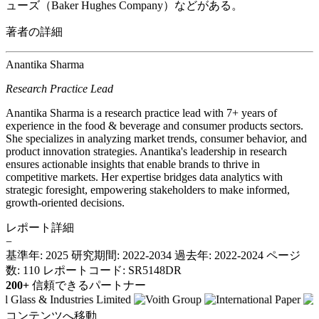
ューズ（Baker Hughes Company）などがある。
著者の詳細
Anantika Sharma
Research Practice Lead
Anantika Sharma is a research practice lead with 7+ years of
experience in the food & beverage and consumer products sectors.
She specializes in analyzing market trends, consumer behavior, and
product innovation strategies. Anantika's leadership in research
ensures actionable insights that enable brands to thrive in
competitive markets. Her expertise bridges data analytics with
strategic foresight, empowering stakeholders to make informed,
growth-oriented decisions.
レポート詳細
−
基準年: 2025
研究期間: 2022-2034
過去年: 2022-2024
ページ
数: 110
レポートコード: SR5148DR
200+
信頼できるパートナー
コンテンツへ移動