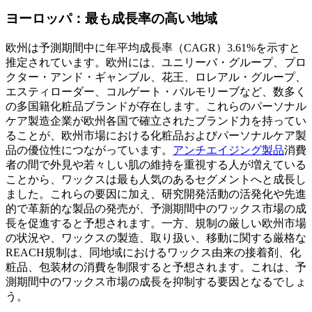
ヨーロッパ：最も成長率の高い地域
欧州は予測期間中に年平均成長率（CAGR）3.61%を示すと
推定されています。欧州には、ユニリーバ・グループ、プロ
クター・アンド・ギャンブル、花王、ロレアル・グループ、
エスティローダー、コルゲート・パルモリーブなど、数多く
の多国籍化粧品ブランドが存在します。これらのパーソナル
ケア製造企業が欧州各国で確立されたブランド力を持ってい
ることが、欧州市場における化粧品およびパーソナルケア製
品の優位性につながっています。
アンチエイジング製品
消費
者の間で外見や若々しい肌の維持を重視する人が増えている
ことから、ワックスは最も人気のあるセグメントへと成長し
ました。これらの要因に加え、研究開発活動の活発化や先進
的で革新的な製品の発売が、予測期間中のワックス市場の成
長を促進すると予想されます。一方、規制の厳しい欧州市場
の状況や、ワックスの製造、取り扱い、移動に関する厳格な
REACH規制は、同地域におけるワックス由来の接着剤、化
粧品、包装材の消費を制限すると予想されます。これは、予
測期間中のワックス市場の成長を抑制する要因となるでしょ
う。