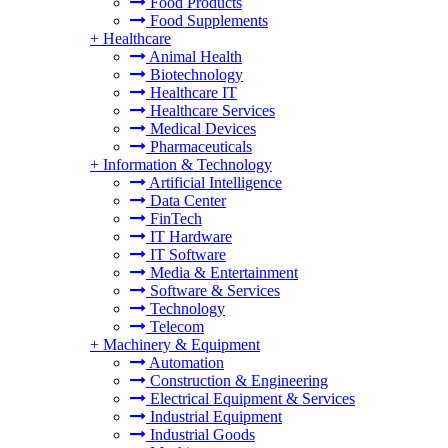
Food Products
Food Supplements
+
Healthcare
Animal Health
Biotechnology
Healthcare IT
Healthcare Services
Medical Devices
Pharmaceuticals
+
Information & Technology
Artificial Intelligence
Data Center
FinTech
IT Hardware
IT Software
Media & Entertainment
Software & Services
Technology
Telecom
+
Machinery & Equipment
Automation
Construction & Engineering
Electrical Equipment & Services
Industrial Equipment
Industrial Goods