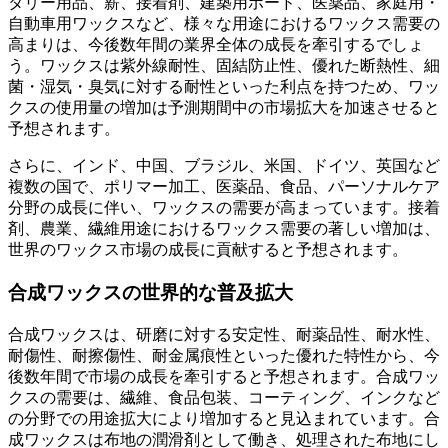
タリー用品、薪、接着剤、建築用ボード、医薬品、家庭用・
自動車用ワックスなど、様々な用途におけるワックス需要の
高まりは、今後数年間の業界全体の成長を牽引するでしょ
う。ワックスは紫外線耐性、固結防止性、優れた断熱性、細
菌・湿気・臭気に対する耐性といった利点を持つため、ワッ
クスの使用量の増加は予測期間中の市場拡大を加速させると
予想されます。
さらに、インド、中国、ブラジル、米国、ドイツ、英国など
複数の国で、ポリマー加工、医薬品、食品、パーソナルケア
分野の成長に伴い、ワックスの需要が高まっています。接着
剤、農業、繊維用途におけるワックス需要の著しい増加は、
世界のワックス市場の成長に貢献すると予想されます。
合成ワックスの世界的な普及拡大
合成ワックスは、研磨に対する安定性、耐薬品性、耐水性、
耐傷性、耐擦傷性、耐金属痕性といった優れた特性から、今
後数年間で市場の成長を牽引すると予想されます。合成ワッ
クスの需要は、繊維、食品包装、コーティング、インクなど
の分野での用途拡大により増加すると見込まれています。合
成ワックスは布地の潤滑剤として働き、処理された布地にし