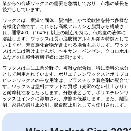
業からの合成ワックスの需要も急増しており、市場の成長を
後押ししています。
ワックスは、室温で固体、親油性、かつ柔軟性を持つ多様な
有機化合物です。これらは高級アルカンと脂質から構成さ
れ、通常40℃（104°F）以上の融点を持ち、低粘度の液体に
溶融します。ワックスは長い脂肪族アルキル鎖を特徴として
いますが、芳香族化合物が含まれる場合もあります。ワック
スは水には溶けませんが、ヘキサン、ベンゼン、クロロホル
ムなどの非極性有機溶媒には溶けます。
ワックスは主に工業分野で、複雑な配合物、特に塗料の成分
として利用されています。ポリエチレンワックスとポリプロ
ピレンワックスの主な用途は、プラスチック着色剤の配合で
す。ワックスは塗料にマットな質感（光沢のない仕上がり）
と耐摩耗性をもたらします。分散液として、ポリエチレンワ
ックスはインクに添加され、摩擦を低減します。また、離型
剤、家具の滑り止め剤、腐食防止剤としても使用されます。