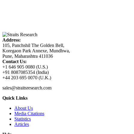
Address:
105, Panchshil The Golden Bell,
Koregaon Park Annexe, Mundhwa,
Pune, Maharashtra 411036
Contact Us:
+1 646 905 0080 (U.S.)
+91 8087085354 (India)
+44 203 695 0070 (U.K.)
sales@straitsresearch.com
Quick Links
About Us
Media Citations
Statistics
Articles