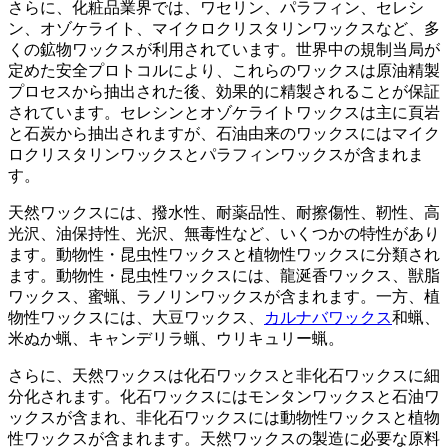
さらに、化粧品業界では、ワセリン、パラフィン、セレシ
ン、オゾケライト、マイクロクリスタリンワックスなど、多
くの鉱物ワックスが利用されています。世界中の規制当局が
定めた安全プロトコルにより、これらのワックスは原油精製
プロセスから抽出された後、効果的に精製されることが保証
されています。セレシンとオゾケライトワックスは主に頁岩
と石炭から抽出されますが、石油由来のワックスにはマイク
ロクリスタリンワックスとパラフィンワックスが含まれま
す。
天然ワックスには、撥水性、耐薬品性、耐擦傷性、靭性、高
光沢、油保持性、光沢、無毒性など、いくつかの特性があり
ます。動物性・昆虫性ワックスと植物性ワックスに分類され
ます。動物性・昆虫性ワックスには、龍涎香ワックス、獣脂
ワックス、蜜蝋、ラノリンワックスが含まれます。一方、植
物性ワックスには、大豆ワックス、
カルナバワックス
和蝋、
米ぬか蝋、キャンデリラ蝋、ウリキュリー蝋。
さらに、天然ワックスは化石ワックスと非化石ワックスに細
分化されます。化石ワックスにはモンタンワックスと石油ワ
ックスが含まれ、非化石ワックスには動物性ワックスと植物
性ワックスが含まれます。天然ワックスの製造に必要な原料