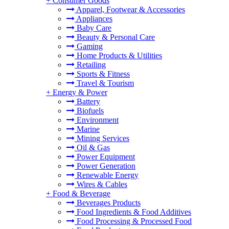
+
Consumer Goods
Apparel, Footwear & Accessories
Appliances
Baby Care
Beauty & Personal Care
Gaming
Home Products & Utilities
Retailing
Sports & Fitness
Travel & Tourism
+
Energy & Power
Battery
Biofuels
Environment
Marine
Mining Services
Oil & Gas
Power Equipment
Power Generation
Renewable Energy
Wires & Cables
+
Food & Beverage
Beverages Products
Food Ingredients & Food Additives
Food Processing & Processed Food