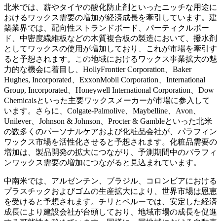
北米では、薪やタイヤの酸化防止剤といったニッチな用途に
おけるワックス需要の増加が経済成長を牽引しています。建
築業界では、配向性ストランドボード、パーティクルボー
ド、中密度繊維板などの木質複合板の製造において、撥水剤
としてワックスの使用が増加しており、これが市場を牽引す
ると予想されます。この地域におけるワックス事業拡大の魅
力的な機会に着目し、HollyFrontier Corporation、Baker
Hughes, Incorporated、ExxonMobil Corporation、International
Group, Incorporated、Honeywell International Corporation、Dow
Chemicalsといった主要ワックスメーカーが市場に参入して
います。さらに、Colgate-Palmolive、Maybelline、Avon、
Unilever、Johnson & Johnson、Procter & Gambleといった北米
の数多くのパーソナルケアおよび化粧品会社が、パラフィン
ワックス市場を活性化させると予想されます。化粧品需要の
増加は、製品開発の拡大につながり、予測期間中のパラフィ
ンワックス需要の増加につながると見込まれています。
中南米では、アルゼンチン、ブラジル、コロンビアにおける
プラスチックおよびゴムの生産拡大により、世界市場は恩恵
を受けると予想されます。チリとペルーでは、安定した経済
成長により建設会社が台頭しており、地域市場の成長を促進