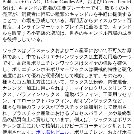
Balthasar + Co. AG、Delsbo Candles AB、および Cereria Pernici
Srl は、キャンドル市場の主要プレーヤーです。数多くの小
売店が、消費者に幅広い種類のキャンドルを手軽に提供する
ことで、市場を形成している。専門店からディスカウント百
貨店、オンラインマーケットプレイスに至るまで、キャンド
ルを販売する小売店の増加は、世界のキャンドル市場の成長
を後押ししている。
ワックスはプラスチックおよびゴム産業において不可欠な原
料であり、中でもポリエチレンワックスは主要な用途の一つ
です。高密度ポリエチレンワックスはタイヤの強度を確保
し、ポリエチレンホモポリマーワックスは機械的特性と硬化
速度において優れた潤滑剤として機能します。そのため、
様々なゴム加工方法において、ワックスは粉砕、内部混合、
カレンダー加工に用いられます。マイクロクリスタリンワッ
クス、パラフィンワックス、流動パラフィン、工業用ワセリ
ン、イエローソフトパラフィン、耐オゾンワックスなど、
様々な種類のワックスがプラスチック添加剤として使用さ
れ、プラスチック産業におけるプロセスパラメータや最終製
品の品質向上に貢献しています。例えば、ワックスはポリス
チレン加工において核剤およびビーズコーティング剤として
使用されます。
ポリ塩化ビニル
、ポリエチレン、およびホモ