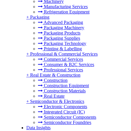
Machinery
Manufacturing Services
Refrigeration Equipment
+
Packaging
Advanced Packaging
Packaging Machinery
Packaging Products
Packaging Supplies
Packaging Technology
Printing & Labelling
+
Professional & Commercial Services
Commercial Services
Consumer & B2C Services
Professional Services
+
Real Estate & Construction
Construction
Construction Equipment
Construction Materials
Real Estate
+
Semiconductor & Electronics
Electronic Components
Integrated Circuit (IC)
Semiconductor Components
Semiconductor Foundries
Data Insights