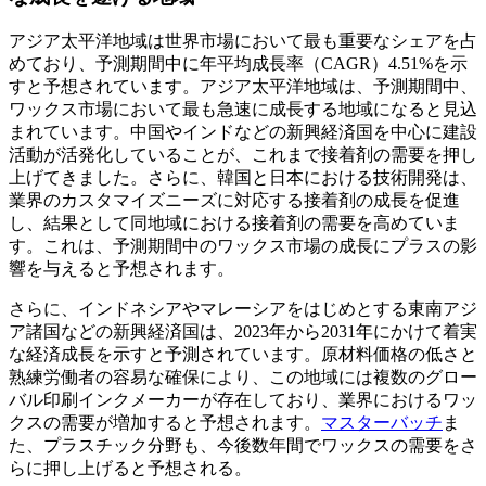
アジア太平洋地域は世界市場において最も重要なシェアを占
めており、予測期間中に年平均成長率（CAGR）4.51%を示
すと予想されています。アジア太平洋地域は、予測期間中、
ワックス市場において最も急速に成長する地域になると見込
まれています。中国やインドなどの新興経済国を中心に建設
活動が活発化していることが、これまで接着剤の需要を押し
上げてきました。さらに、韓国と日本における技術開発は、
業界のカスタマイズニーズに対応する接着剤の成長を促進
し、結果として同地域における接着剤の需要を高めていま
す。これは、予測期間中のワックス市場の成長にプラスの影
響を与えると予想されます。
さらに、インドネシアやマレーシアをはじめとする東南アジ
ア諸国などの新興経済国は、2023年から2031年にかけて着実
な経済成長を示すと予測されています。原材料価格の低さと
熟練労働者の容易な確保により、この地域には複数のグロー
バル印刷インクメーカーが存在しており、業界におけるワッ
クスの需要が増加すると予想されます。
マスターバッチ
ま
た、プラスチック分野も、今後数年間でワックスの需要をさ
らに押し上げると予想される。