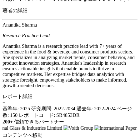
著者の詳細
Anantika Sharma
Research Practice Lead
Anantika Sharma is a research practice lead with 7+ years of
experience in the food & beverage and consumer products sectors.
She specializes in analyzing market trends, consumer behavior, and
product innovation strategies. Anantika's leadership in research
ensures actionable insights that enable brands to thrive in
competitive markets. Her expertise bridges data analytics with
strategic foresight, empowering stakeholders to make informed,
growth-oriented decisions.
レポート詳細
−
基準年: 2025
研究期間: 2022-2034
過去年: 2022-2024
ページ
数: 150
レポートコード: SR4853DR
200+
信頼できるパートナー
コンテンツへ移動