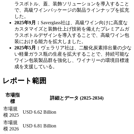
ラスボトル、蓋、装飾ソリューションを導入すること
で、高級ワインパッケージの製品ラインナップを拡充
した。
2025年9月：
Saverglass社は、高級ワイン向けに高度な
カスタマイズと装飾仕上げ技術を備えたプレミアムガ
ラスボトルデザインを導入することで、高級ワイン包
装における能力を拡大しました。
2025年5月：
ヴェラリア社は、二酸化炭素排出量の少な
い軽量ガラス瓶の生産を拡大することで、持続可能な
ワイン包装製品群を強化し、ワイナリーの環境目標達
成を支援している。
レポート範囲
市場指
詳細とデータ (2025-2034)
標
市場規
USD 6.62 Billion
模 2025
市場規
USD 6.81 Billion
模 2026