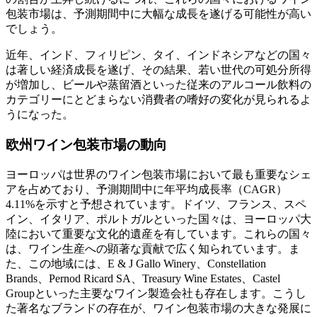
包装市場は、予測期間中に大幅な成長を遂げる可能性が高い
でしょう。
近年、インド、フィリピン、タイ、インドネシアなどの国々
は著しい経済成長を遂げ、その結果、若い世代の可処分所得
が増加し、ビールや蒸留酒といった従来のアルコール飲料の
カテゴリーにとどまらない消費者の嗜好の変化が見られるよ
うになった。
欧州ワイン包装市場の動向
ヨーロッパは世界のワイン包装市場において最も重要なシェ
アを占めており、予測期間中に年平均成長率（CAGR）
4.11%を示すと予想されています。ドイツ、フランス、スペ
イン、イタリア、ポルトガルといった国々は、ヨーロッパ大
陸において重要な文化的遺産を有しています。これらの国々
は、ワイン生産への顕著な貢献で広く知られています。ま
た、この地域には、E & J Gallo Winery、Constellation
Brands、Pernod Ricard SA、Treasury Wine Estates、Castel
Groupといった主要なワイン製造会社も存在します。こうし
た著名なブランドの存在が、ワイン包装市場の大きな発展に