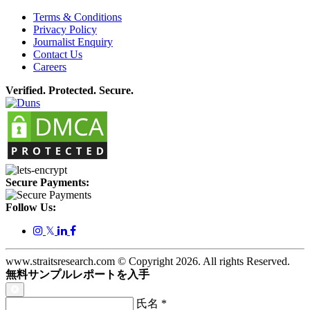
Terms & Conditions
Privacy Policy
Journalist Enquiry
Contact Us
Careers
Verified. Protected. Secure.
Secure Payments:
Follow Us:
𝕏
www.straitsresearch.com © Copyright
2026
. All rights Reserved.
無料サンプルレポートを入手
氏名
*