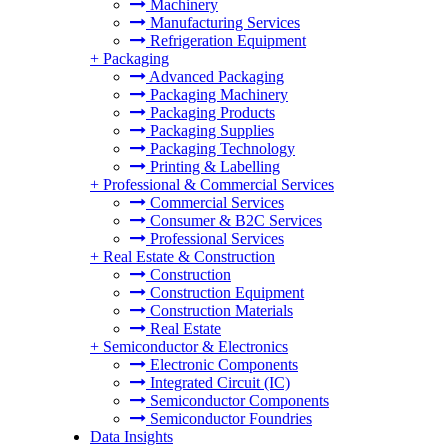
Machinery
Manufacturing Services
Refrigeration Equipment
+
Packaging
Advanced Packaging
Packaging Machinery
Packaging Products
Packaging Supplies
Packaging Technology
Printing & Labelling
+
Professional & Commercial Services
Commercial Services
Consumer & B2C Services
Professional Services
+
Real Estate & Construction
Construction
Construction Equipment
Construction Materials
Real Estate
+
Semiconductor & Electronics
Electronic Components
Integrated Circuit (IC)
Semiconductor Components
Semiconductor Foundries
Data Insights