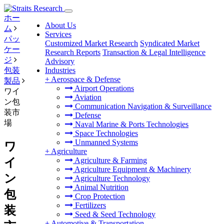
ホー
About Us
ム
Services
パッ
Customized Market Research
Syndicated Market
ケー
Research Reports
Transaction & Legal Intelligence
ジ
Advisory
包装
Industries
+
Aerospace & Defense
製品
Airport Operations
ワイ
Aviation
ン包
Communication Navigation & Surveillance
装市
Defense
場
Naval Marine & Ports Technologies
Space Technologies
Unmanned Systems
ワ
+
Agriculture
イ
Agriculture & Farming
Agriculture Equipment & Machinery
ン
Agriculture Technology
Animal Nutrition
包
Crop Protection
Fertilizers
装
Seed & Seed Technology
+
Automotive & Transportation