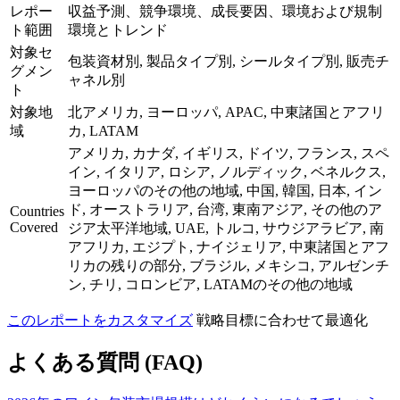
レポー
収益予測、競争環境、成長要因、環境および規制
ト範囲
環境とトレンド
対象セ
包装資材別, 製品タイプ別, シールタイプ別, 販売チ
グメン
ャネル別
ト
対象地
北アメリカ, ヨーロッパ, APAC, 中東諸国とアフリ
域
カ, LATAM
アメリカ, カナダ, イギリス, ドイツ, フランス, スペ
イン, イタリア, ロシア, ノルディック, ベネルクス,
ヨーロッパのその他の地域, 中国, 韓国, 日本, イン
ド, オーストラリア, 台湾, 東南アジア, その他のア
Countries
Covered
ジア太平洋地域, UAE, トルコ, サウジアラビア, 南
アフリカ, エジプト, ナイジェリア, 中東諸国とアフ
リカの残りの部分, ブラジル, メキシコ, アルゼンチ
ン, チリ, コロンビア, LATAMのその他の地域
このレポートをカスタマイズ
戦略目標に合わせて最適化
よくある質問 (FAQ)