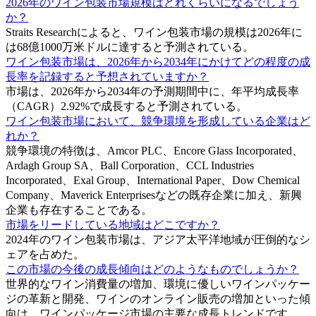
2026年のワイン包装市場規模はどれくらいになるでしょう
か？
Straits Researchによると、ワイン包装市場の規模は2026年に
は68億1000万米ドルに達すると予測されている。
ワイン包装市場は、2026年から2034年にかけてどの程度の成
長率を記録すると予想されていますか？
市場は、2026年から2034年の予測期間中に、年平均成長率
（CAGR）2.92%で成長すると予測されている。
ワイン包装市場において、競争環境を形成している企業はど
れか？
競争環境の特徴は、Amcor PLC、Encore Glass Incorporated、
Ardagh Group SA、Ball Corporation、CCL Industries
Incorporated、Exal Group、International Paper、Dow Chemical
Company、Maverick Enterprisesなどの既存企業に加え、新興
企業も存在することである。
市場をリードしている地域はどこですか？
2024年のワイン包装市場は、アジア太平洋地域が圧倒的なシ
ェアを占めた。
この市場の今後の成長傾向はどのようなものでしょうか？
世界的なワイン消費量の増加、環境に優しいワインパッケー
ジの革新と開発、ワインのオンライン販売の増加といった傾
向は、ワインパッケージ市場の主要な成長トレンドです。