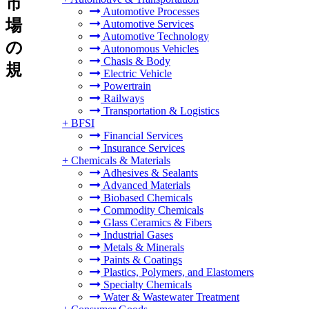
市
Automotive Processes
場
Automotive Services
Automotive Technology
の
Autonomous Vehicles
Chasis & Body
規
Electric Vehicle
Powertrain
Railways
Transportation & Logistics
+
BFSI
Financial Services
Insurance Services
+
Chemicals & Materials
Adhesives & Sealants
Advanced Materials
Biobased Chemicals
Commodity Chemicals
Glass Ceramics & Fibers
Industrial Gases
Metals & Minerals
Paints & Coatings
Plastics, Polymers, and Elastomers
Specialty Chemicals
Water & Wastewater Treatment