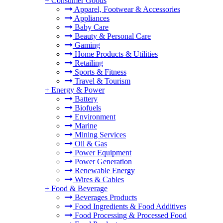
+
Consumer Goods
Apparel, Footwear & Accessories
Appliances
Baby Care
Beauty & Personal Care
Gaming
Home Products & Utilities
Retailing
Sports & Fitness
Travel & Tourism
+
Energy & Power
Battery
Biofuels
Environment
Marine
Mining Services
Oil & Gas
Power Equipment
Power Generation
Renewable Energy
Wires & Cables
+
Food & Beverage
Beverages Products
Food Ingredients & Food Additives
Food Processing & Processed Food