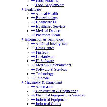
Food Products
Food Supplements
+
Healthcare
Animal Health
Biotechnology
Healthcare IT
Healthcare Services
Medical Devices
Pharmaceuticals
+
Information & Technology
Artificial Intelligence
Data Center
FinTech
IT Hardware
IT Software
Media & Entertainment
Software & Services
Technology
Telecom
+
Machinery & Equipment
Automation
Construction & Engineering
Electrical Equipment & Services
Industrial Equipment
Industrial Goods