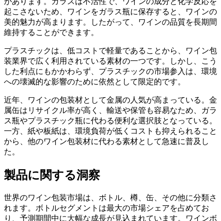
があります。ガラスは不活性で、ワインの成分と化学反応を
起こさないため、ワインをガラス瓶に保存すると、ワインの
美的魅力が高まります。したがって、ワインの品質を長期間
維持することができます。
プラスチックは、低コストで軽量であることから、ワイン包
装業界で広く利用されている素材の一つです。しかし、こう
した利点にもかかわらず、プラスチックの市場参入は、環境
への壊滅的な影響のために依然として限定的です。
近年、ワインの包装材として金属の人気が高まっている。金
属缶はリサイクル率が高く、輸送や保管も容易なため、ガラ
ス瓶やプラスチック瓶に代わる便利な選択肢となっている。
一方、紙や板紙は、環境負荷が低くコストも抑えられること
から、他のワイン包装材に代わる素材として急速に普及し
た。
製品に関する洞察
世界のワイン包装市場は、ボトル、樽、缶、その他に分類さ
れます。ボトルセグメントは最大の市場シェアを占めてお
り、予測期間中に大幅な成長が見込まれています。ワインボ