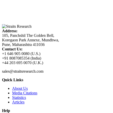
Address:
105, Panchshil The Golden Bell,
Koregaon Park Annexe, Mundhwa,
Pune, Maharashtra 411036
Contact Us:
+1 646 905 0080 (U.S.)
+91 8087085354 (India)
+44 203 695 0070 (U.K.)
sales@straitsresearch.com
Quick Links
About Us
Media Citations
Statistics
Articles
Help